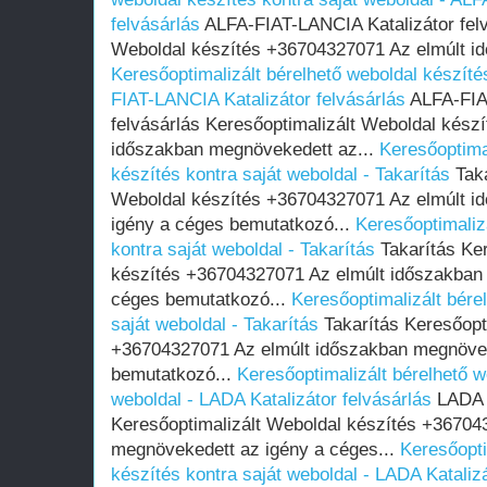
felvásárlás
ALFA-FIAT-LANCIA Katalizátor felv
Weboldal készítés +36704327071 Az elmúlt i
Keresőoptimalizált bérelhető weboldal készíté
FIAT-LANCIA Katalizátor felvásárlás
ALFA-FIA
felvásárlás Keresőoptimalizált Weboldal kész
időszakban megnövekedett az...
Keresőoptima
készítés kontra saját weboldal - Takarítás
Taka
Weboldal készítés +36704327071 Az elmúlt i
igény a céges bemutatkozó...
Keresőoptimaliz
kontra saját weboldal - Takarítás
Takarítás Ker
készítés +36704327071 Az elmúlt időszakban
céges bemutatkozó...
Keresőoptimalizált bére
saját weboldal - Takarítás
Takarítás Keresőopt
+36704327071 Az elmúlt időszakban megnövek
bemutatkozó...
Keresőoptimalizált bérelhető w
weboldal - LADA Katalizátor felvásárlás
LADA K
Keresőoptimalizált Weboldal készítés +36704
megnövekedett az igény a céges...
Keresőopti
készítés kontra saját weboldal - LADA Katalizá