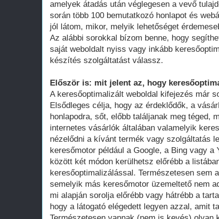
amelyek átadás után véglegesen a vevő tula
során több 100 bemutatkozó honlapot és webá
jól látom, mikor, melyik lehetőséget érdemese
Az alábbi sorokkal bízom benne, hogy segíthe
saját weboldalt nyiss vagy inkább keresőoptim
készítés szolgáltatást válassz.
Először is: mit jelent az, hogy keresőoptima
A keresőoptimalizált weboldal kifejezés már 
Elsődleges célja, hogy az érdeklődők, a vásár
honlapodra, sőt, előbb találjanak meg téged, 
internetes vásárlók általában valamelyik ker
nézelődni a kívánt termék vagy szolgáltatás le
keresőmotor például a Google, a Bing vagy a Y
között két módon kerülhetsz előrébb a listában
keresőoptimalizálással. Természetesen sem a
semelyik más keresőmotor üzemeltető nem adot
mi alapján sorolja előrébb vagy hátrébb a tarta
hogy a látogató elégedett legyen azzal, amit ta
Természetesen vannak (nem is kevés) olyan k