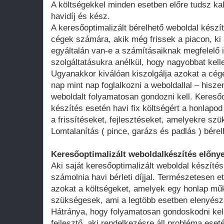
A költségekkel minden esetben előre tudsz kal
havidíj és kész.
A keresőoptimalizált bérelhető weboldal kész
cégek számára, akik még frissek a piacon, ki 
egyáltalán van-e a számításaiknak megfelelő 
szolgáltatásukra anélkül, hogy nagyobbat kell
Ugyanakkor kiválóan kiszolgálja azokat a cég
nap mint nap foglalkozni a weboldallal – hisze
weboldalt folyamatosan gondozni kell. Keresőo
készítés esetén havi fix költségért a honlap
a frissítéseket, fejlesztéseket, amelyekre szü
Lomtalanítás ( pince, garázs és padlás ) bére
Keresőoptimalizált weboldalkészítés előnye
Aki saját keresőoptimalizált weboldal készítés
számolnia havi bérleti díjjal. Természetesen ett
azokat a költségeket, amelyek egy honlap műk
szükségesek, ami a legtöbb esetben elenyésző
Hátránya, hogy folyamatosan gondoskodni kell
fejlesztő, aki rendelkezésre áll probléma ese