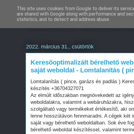
This site uses cookies from Google to deliver its servic
are shared with Google along with performance and secu
Weboldal készítés é
statistics, and to detect and address abuse.
2022. március 31., csütörtök
Keresőoptimalizált bérelhető web
saját weboldal - Lomtalanítás ( pi
Lomtalanítás ( pince, garázs és padlás ) Kere
készítés +36704327071
Az elmúlt időszakban megnövekedett az igén
weboldalakra, valamint a webáruházakra, his
szolgáltató vagy termékeket értékesítő, aki on
lenne hosszútávon fennmaradni. A cégek két i
saját vagy bérelhető weboldalban. Sok éve fo
bérelhető weboldal készítéssel, valamint term