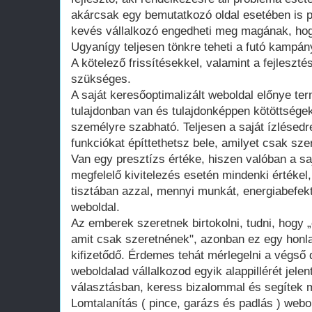
akárcsak egy bemutatkozó oldal esetében is 
kevés vállalkozó engedheti meg magának, hogy
Ugyanígy teljesen tönkre teheti a futó kampán
A kötelező frissítésekkel, valamint a fejleszté
szükséges.
A saját keresőoptimalizált weboldal előnye te
tulajdonban van és tulajdonképpen kötöttsége
személyre szabható. Teljesen a saját ízlésedr
funkciókat építtethetsz bele, amilyet csak szer
Van egy presztízs értéke, hiszen valóban a saj
megfelelő kivitelezés esetén mindenki értékel
tisztában azzal, mennyi munkát, energiabefekte
weboldal.
Az emberek szeretnek birtokolni, tudni, hogy 
amit csak szeretnének", azonban ez egy honla
kifizetődő. Érdemes tehát mérlegelni a végső d
weboldalad vállalkozod egyik alappillérét jelen
választásban, keress bizalommal és segítek m
Lomtalanítás ( pince, garázs és padlás ) webo