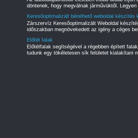
döntenek, hogy megválnak járművüktől. Legyen s
Keresőoptimalizált bérelhető weboldal készítés 
Zárszervíz Keresőoptimalizált Weboldal készít
időszakban megnövekedett az igény a céges be
Előtét falak
Előtétfalak segítségével a régebben épített fal
tudunk egy tökéletesen sík felületet kialakítani m