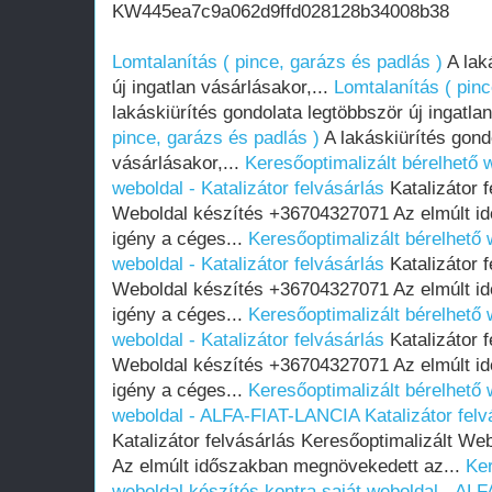
KW445ea7c9a062d9ffd028128b34008b38
Lomtalanítás ( pince, garázs és padlás )
A lak
új ingatlan vásárlásakor,...
Lomtalanítás ( pinc
lakáskiürítés gondolata legtöbbször új ingatla
pince, garázs és padlás )
A lakáskiürítés gondo
vásárlásakor,...
Keresőoptimalizált bérelhető 
weboldal - Katalizátor felvásárlás
Katalizátor f
Weboldal készítés +36704327071 Az elmúlt i
igény a céges...
Keresőoptimalizált bérelhető 
weboldal - Katalizátor felvásárlás
Katalizátor f
Weboldal készítés +36704327071 Az elmúlt i
igény a céges...
Keresőoptimalizált bérelhető 
weboldal - Katalizátor felvásárlás
Katalizátor f
Weboldal készítés +36704327071 Az elmúlt i
igény a céges...
Keresőoptimalizált bérelhető 
weboldal - ALFA-FIAT-LANCIA Katalizátor felv
Katalizátor felvásárlás Keresőoptimalizált W
Az elmúlt időszakban megnövekedett az...
Ker
weboldal készítés kontra saját weboldal - AL