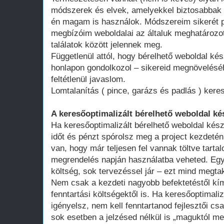
módszerek és elvek, amelyekkel biztosabbak 
én magam is használok. Módszereim sikerét p
megbízóim weboldalai az általuk meghatározot
találatok között jelennek meg.
Függetlenül attól, hogy bérelhető weboldal kés
honlapon gondolkozol – sikereid megnövelésé
feltétlenül javaslom.
Lomtalanítás ( pince, garázs és padlás ) kere
A keresőoptimalizált bérelhető weboldal ké
Ha keresőoptimalizált bérelhető weboldal kész
időt és pénzt spórolsz meg a project kezdeté
van, hogy már teljesen fel vannak töltve tart
megrendelés napján használatba veheted. Egy 
költség, sok tervezéssel jár – ezt mind megtak
Nem csak a kezdeti nagyobb befektetéstől k
fenntartási költségektől is. Ha keresőoptimali
igényelsz, nem kell fenntartanod fejlesztői cs
sok esetben a jelzésed nélkül is „maguktól m