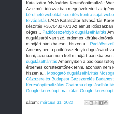
Katalizátor felvásárlás Keresőoptimalizált W
Az elmúlt időszakban megnövekedett az igény
bérelhető weboldal készítés kontra saját webo
felvásárlás
LADA Katalizátor felvásárlás Kere
készítés +36704327071 Az elmúlt időszakban
céges...
Padlóösszefolyó duguláselhárítás
Ame
dugulásáról van szó, érdemes körültekintőnek
mindjárt pánikba esni, hiszen a...
Padlóösszef
Amennyiben a padlóösszefolyó dugulásáról va
lenni, azonban nem kell mindjárt pánikba esni,
duguláselhárítás
Amennyiben a padlóösszefoly
érdemes körültekintőnek lenni, azonban nem ke
hiszen a...
Mosogató duguláselhárítás
Mosogat
Gázszerelés Budapest
Gázszerelés Budapest
Keresőoptimalizálás
Csatorna duguláselhárítá
Google keresőoptimalizálás
Google keresőopt
dátum:
március 31, 2022