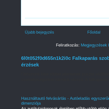
Újabb bejegyzés
Főoldal
Feliratkozás:
Megjegyzések 
6l0t052f0d655n1k2i0c Falkaparás szob
érzések
Otthonunk falai többet jelentenek puszta védőfelü
személyiségünket tükrözik vissza. A falkaparás 
Használtautó felvásárlás - Autóeladás egyszerűe
dimenziója
Az autótulajdonosok életében előbb-utóbb eljön a