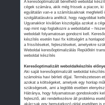
A keresőoptimalizált bérelhető weboldal kész
cégek számára, akik még frissek a piacon, ki 
egyáltalán van-e a számításaiknak megfelelő 
szolgáltatásukra anélkül, hogy nagyobbat kell
Ugyanakkor kiválóan kiszolgálja azokat a cég
nap mint nap foglalkozni a weboldallal – hisze
weboldalt folyamatosan gondozni kell. Keresőo
készítés esetén havi fix költségért a honlap
a frissítéseket, fejlesztéseket, amelyekre szü
Weboldal keresőoptimalizálás Repülőtéri tran
weboldal készítés
Keresőoptimalizált weboldalkészítés előnye
Aki saját keresőoptimalizált weboldal készítés
számolnia havi bérleti díjjal. Természetesen ett
azokat a költségeket, amelyek egy honlap műk
szükségesek, ami a legtöbb esetben elenyésző
Hátránya, hogy folyamatosan gondoskodni kell
fejlesztő, aki rendelkezésre áll probléma ese
akárcsak egy bemutatkozó oldal esetében is 