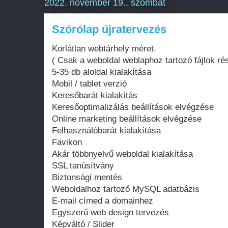
2022. november 19., szombat
Szórólap újratervezés
Korlátlan webtárhely méret.
( Csak a weboldal weblaphoz tartozó fájlok ré
5-35 db aloldal kialakítása
Mobil / tablet verzió
Keresőbarát kialakítás
Keresőoptimalizálás beállítások elvégzése
Online marketing beállítások elvégzése
Felhasználóbarát kialakítása
Favikon
Akár többnyelvű weboldal kialakítása
SSL tanúsítvány
Biztonsági mentés
Weboldalhoz tartozó MySQL adatbázis
E-mail címed a domainhez
Egyszerű web design tervezés
Képváltó / Slider