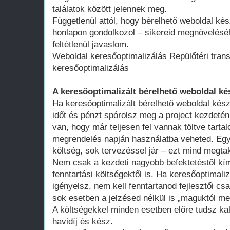
találatok között jelennek meg.
Függetlenül attól, hogy bérelhető weboldal kés
honlapon gondolkozol – sikereid megnövelésé
feltétlenül javaslom.
Weboldal keresőoptimalizálás Repülőtéri tran
keresőoptimalizálás
A keresőoptimalizált bérelhető weboldal ké
Ha keresőoptimalizált bérelhető weboldal kész
időt és pénzt spórolsz meg a project kezdeté
van, hogy már teljesen fel vannak töltve tart
megrendelés napján használatba veheted. Egy 
költség, sok tervezéssel jár – ezt mind megtak
Nem csak a kezdeti nagyobb befektetéstől k
fenntartási költségektől is. Ha keresőoptimali
igényelsz, nem kell fenntartanod fejlesztői cs
sok esetben a jelzésed nélkül is „maguktól m
A költségekkel minden esetben előre tudsz kal
havidíj és kész.