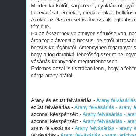
Minden karkötőt, karperecet, nyakláncot, gyűr
fülbevalókat, érmeket, medalionokat, brilliáns
Azokat az ékszereket is átvesszük legtöbbsz
fémjellel.
Ha az ékszernek valamilyen sérülése van, nag
áron fogja átvenni a becsüs, de erről biztosab
becsüs kollégánktól. Amennyiben fogaranyat sz
hogy a fog darabkái lehetőség szerint ne leg
vásárlás könnyedén megtörténhessen.
Érdemes azzal is tisztában lenni, hogy a fehé
sárga arany árától.
Arany és ezüst felvásárlás -
Arany felvásárlás
ezüst felvásárlás -
Arany felvásárlás - arany 
azonnal készpénzért -
Arany felvásárlás - ara
azonnal készpénzért -
Arany felvásárlás - ara
arany felvásárlás -
Arany felvásárlás - arany 
felvásárlás -
Arany felvásárlás - arany árfoly