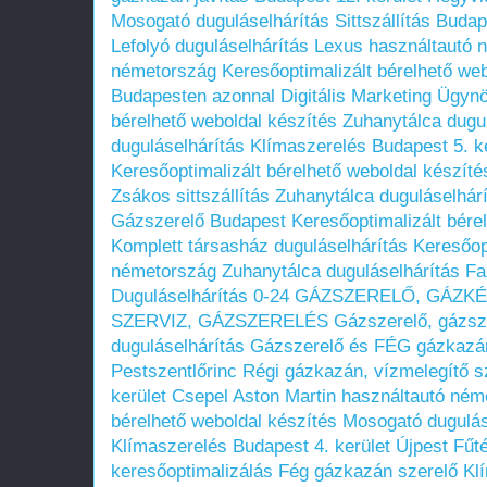
Mosogató duguláselhárítás
Sittszállítás Buda
Lefolyó duguláselhárítás
Lexus használtautó 
németország
Keresőoptimalizált bérelhető we
Budapesten azonnal
Digitális Marketing Ügyn
bérelhető weboldal készítés
Zuhanytálca dugul
duguláselhárítás
Klímaszerelés Budapest 5. ke
Keresőoptimalizált bérelhető weboldal készíté
Zsákos sittszállítás
Zuhanytálca duguláselhár
Gázszerelő Budapest
Keresőoptimalizált bére
Komplett társasház duguláselhárítás
Keresőop
németország
Zuhanytálca duguláselhárítás
Fa
Duguláselhárítás 0-24
GÁZSZERELŐ, GÁZKÉ
SZERVIZ, GÁZSZERELÉS
Gázszerelő, gázsz
duguláselhárítás
Gázszerelő és FÉG gázkazán 
Pestszentlőrinc
Régi gázkazán, vízmelegítő sz
kerület Csepel
Aston Martin használtautó ném
bérelhető weboldal készítés
Mosogató dugulás
Klímaszerelés Budapest 4. kerület Újpest
Fűt
keresőoptimalizálás
Fég gázkazán szerelő
Kl