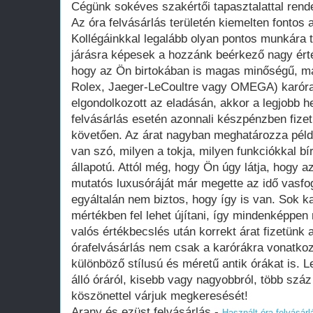
Cégünk sokéves szakértői tapasztalattal rende
Az óra felvásárlás területén kiemelten fontos 
Kollégáinkkal legalább olyan pontos munkára 
járásra képesek a hozzánk beérkező nagy ért
hogy az Ön birtokában is magas minőségű, már
Rolex, Jaeger-LeCoultre vagy OMEGA) karóra
elgondolkozott az eladásán, akkor a legjobb h
felvásárlás esetén azonnali készpénzben fizet
követően. Az árat nagyban meghatározza példá
van szó, milyen a tokja, milyen funkciókkal b
állapotú. Attól még, hogy Ön úgy látja, hogy a
mutatós luxusóráját már megette az idő vasfo
egyáltalán nem biztos, hogy így is van. Sok k
mértékben fel lehet újítani, így mindenképpen
valós értékbecslés után korrekt árat fizetünk
órafelvásárlás nem csak a karórákra vonatko
különböző stílusú és méretű antik órákat is. Le
álló óráról, kisebb vagy nagyobbról, több szá
köszönettel várjuk megkeresését!
Arany és ezüst felvásárlás -
Használt óra felvásárl