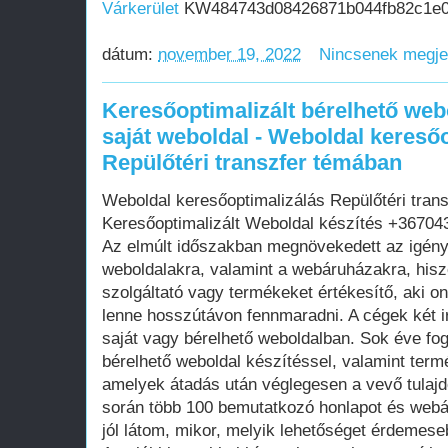
Várkerület
KW484743d08426871b044fb82c1e
dátum:
november 19, 2022
Nincsenek megj
Keresőoptimalizált bérelhető web
saját weboldal - Weboldal kereső
Repülőtéri transzfer témában
Weboldal keresőoptimalizálás Repülőtéri tran
Keresőoptimalizált Weboldal készítés +3670
Az elmúlt időszakban megnövekedett az igén
weboldalakra, valamint a webáruházakra, his
szolgáltató vagy termékeket értékesítő, aki on
lenne hosszútávon fennmaradni. A cégek két i
saját vagy bérelhető weboldalban. Sok éve fo
bérelhető weboldal készítéssel, valamint term
amelyek átadás után véglegesen a vevő tula
során több 100 bemutatkozó honlapot és webá
jól látom, mikor, melyik lehetőséget érdemese