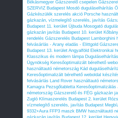
Békásmegyer
Gázszerelő csepelen
Gázszerelő
SZERVIZ Budapest
Mosdó duguláselhárítás
Ő
Gázkészülék szerelés akció
Porsche használ
gázkazán, vízmelegítő szerelés, javítás
Gázsz
Budapest 11. kerület Újbuda
Mosogató dugulás
gázkazán javítás Budapest 10. kerület Kőbán
rendelés
Gázszerelés Budapest
Lamborghini 
felvásárlás - Arany eladás - Elittgold
Gázszere
Budapest 13. kerület Angyalföld
Elektronikai h
Klasszikus és modern lámpa
Duguláselhárítá
Ügynökség
Keresőoptimalizált bérelhető webo
használtautó németország
Kád duguláselhárít
Keresőoptimalizált bérelhető weboldal készíté
felvásárlás
Land Rover használtautó németor
Kamagra Pezsgőtabletta
Keresőoptimalizálás
németország
Gázszerelő és FÉG gázkazán jav
Zugló
Klímaszerelés Budapest 2. kerület Ró
vízmelegítő szerelés, javítás Budapest
Megbíz
9332+Aura FFP3 maszk
BMW használtautó n
gázkazán javítás Budapest 12. kerület Hegyv