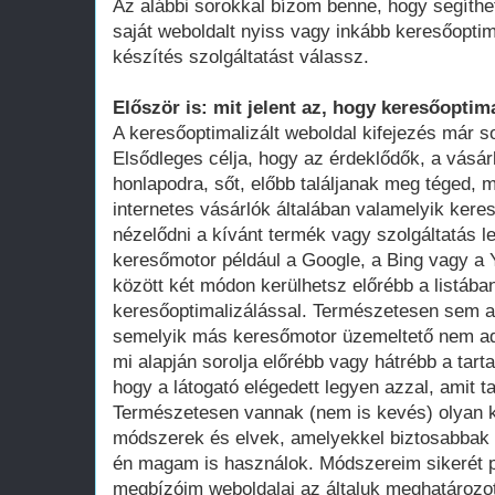
Az alábbi sorokkal bízom benne, hogy segíthe
saját weboldalt nyiss vagy inkább keresőoptim
készítés szolgáltatást válassz.
Először is: mit jelent az, hogy keresőoptima
A keresőoptimalizált weboldal kifejezés már 
Elsődleges célja, hogy az érdeklődők, a vásár
honlapodra, sőt, előbb találjanak meg téged, 
internetes vásárlók általában valamelyik ker
nézelődni a kívánt termék vagy szolgáltatás le
keresőmotor például a Google, a Bing vagy a Y
között két módon kerülhetsz előrébb a listában
keresőoptimalizálással. Természetesen sem a
semelyik más keresőmotor üzemeltető nem adot
mi alapján sorolja előrébb vagy hátrébb a tarta
hogy a látogató elégedett legyen azzal, amit ta
Természetesen vannak (nem is kevés) olyan k
módszerek és elvek, amelyekkel biztosabbak 
én magam is használok. Módszereim sikerét p
megbízóim weboldalai az általuk meghatározot