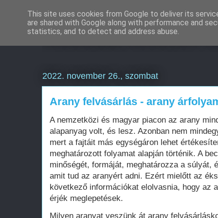
This site uses cookies from Google to deliver its servic
are shared with Google along with performance and secu
Weboldal készítés é
statistics, and to detect and address abuse.
2022. november 26., szombat
Arany felvásárlás - arany árfolya
A nemzetközi és magyar piacon az arany mind
alapanyag volt, és lesz. Azonban nem mindegy
mert a fajtáit más egységáron lehet értékesíte
meghatározott folyamat alapján történik. A b
minőségét, formáját, meghatározza a súlyát, 
amit tud az aranyért adni. Ezért mielőtt az ék
következő információkat elolvasnia, hogy az 
érjék meglepetések.
Milyen aranyat veszünk át arany felvásárlásko