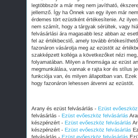
legtöbbször a már meg nem javítható, ékszere
jellemző. Így ha Önnek van egy ilyen már nem
érdemes tört ezüstként értékesítenie. Az ilyen
nem számít, hogy a tárgyak sérültek, vagy h
felvásárlási ára magasabb lesz abban az eset
fel az értékbecslő, amely tovább értékesíthető,
fazonáron vásárolja meg az ezüstöt az érték
szakképzett kolléga a következőket nézi meg,
folyamatában. Milyen a finomsága az ezüst a
megmunkálása, vannak e rajta kor és stílus je
funkciója van, és milyen állapotban van. Eze
hogy fazonáron lehessen átvenni az ezüstöt.
Arany és ezüst felvásárlás -
Ezüst evőeszköz 
felvásárlás -
Ezüst evőeszköz felvásárlás
Aran
készpénzért -
Ezüst evőeszköz felvásárlás
Ar
készpénzért -
Ezüst evőeszköz felvásárlás
Ez
felvásárlás -
Ezüst evőeszköz felvásárlás
Ezüs