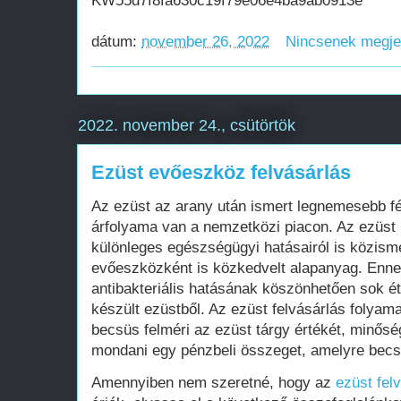
KW55d7f8fa630c19f79e06e4ba9ab0913e
dátum:
november 26, 2022
Nincsenek megj
2022. november 24., csütörtök
Ezüst evőeszköz felvásárlás
Az ezüst az arany után ismert legnemesebb f
árfolyama van a nemzetközi piacon. Az ezüst
különleges egészségügyi hatásairól is közisme
evőeszközként is közkedvelt alapanyag. Enn
antibakteriális hatásának köszönhetően sok é
készült ezüstből. Az ezüst felvásárlás folyam
becsüs felméri az ezüst tárgy értékét, minőség
mondani egy pénzbeli összeget, amelyre becsü
Amennyiben nem szeretné, hogy az
ezüst fel