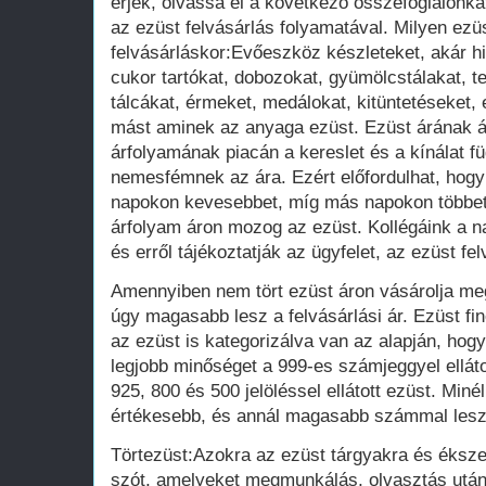
érjék, olvassa el a következő összefoglalónkat
az ezüst felvásárlás folyamatával. Milyen ezü
felvásárláskor:Evőeszköz készleteket, akár hi
cukor tartókat, dobozokat, gyümölcstálakat, t
tálcákat, érmeket, medálokat, kitüntetéseket,
mást aminek az anyaga ezüst. Ezüst árának 
árfolyamának piacán a kereslet és a kínálat f
nemesfémnek az ára. Ezért előfordulhat, hogy
napokon kevesebbet, míg más napokon többet 
árfolyam áron mozog az ezüst. Kollégáink a na
és erről tájékoztatják az ügyfelet, az ezüst fe
Amennyiben nem tört ezüst áron vásárolja meg 
úgy magasabb lesz a felvásárlási ár. Ezüst 
az ezüst is kategorizálva van az alapján, hog
legjobb minőséget a 999-es számjeggyel elláto
925, 800 és 500 jelöléssel ellátott ezüst. Miné
értékesebb, és annál magasabb számmal lesz
Törtezüst:Azokra az ezüst tárgyakra és éksze
szót, amelyeket megmunkálás, olvasztás után 