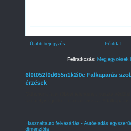
Újabb bejegyzés
Főoldal
Feliratkozás:
Megjegyzések 
6l0t052f0d655n1k2i0c Falkaparás szob
érzések
Otthonunk falai többet jelentenek puszta védőfelü
személyiségünket tükrözik vissza. A falkaparás 
Használtautó felvásárlás - Autóeladás egyszerűe
dimenziója