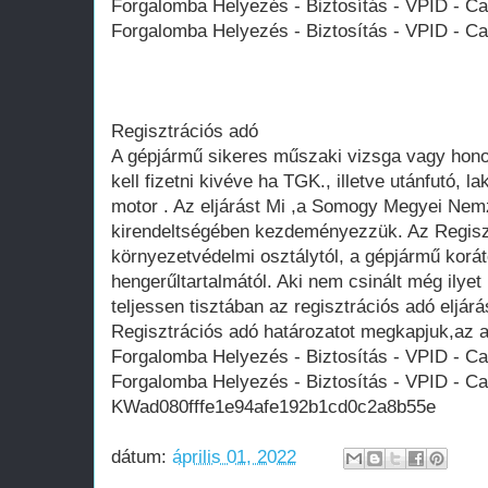
Forgalomba Helyezés - Biztosítás - VPID - C
Forgalomba Helyezés - Biztosítás - VPID - C
Regisztrációs adó
A gépjármű sikeres műszaki vizsga vagy honos
kell fizetni kivéve ha TGK., illetve utánfutó, 
motor . Az eljárást Mi ,a Somogy Megyei Nem
kirendeltségében kezdeményezzük. Az Regiszt
környezetvédelmi osztálytól, a gépjármű korátó
hengerűltartalmától. Aki nem csinált még ilye
teljessen tisztában az regisztrációs adó eljár
Regisztrációs adó határozatot megkapjuk,az al
Forgalomba Helyezés - Biztosítás - VPID - C
Forgalomba Helyezés - Biztosítás - VPID - C
KWad080fffe1e94afe192b1cd0c2a8b55e
dátum:
április 01, 2022