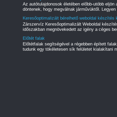
Az autótulajdonosok életében előbb-utóbb eljön a
döntenek, hogy megválnak járművüktől. Legyen s
Keresőoptimalizált bérelhető weboldal készítés 
Zárszervíz Keresőoptimalizált Weboldal készít
időszakban megnövekedett az igény a céges be
Előtét falak
Előtétfalak segítségével a régebben épített fal
tudunk egy tökéletesen sík felületet kialakítani m