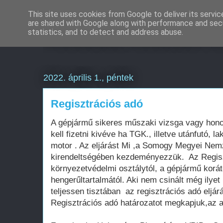
This site uses cookies from Google to deliver its servic
are shared with Google along with performance and secu
Weboldal készítés é
statistics, and to detect and address abuse.
2022. április 1., péntek
Regisztrációs adó
A gépjármű sikeres műszaki vizsga vagy honos
kell fizetni kivéve ha TGK., illetve utánfutó, 
motor . Az eljárást Mi ,a Somogy Megyei Nem
kirendeltségében kezdeményezzük. Az Regisz
környezetvédelmi osztálytól, a gépjármű korátó
hengerűltartalmától. Aki nem csinált még ilye
teljessen tisztában az regisztrációs adó eljá
Regisztrációs adó határozatot megkapjuk,az al