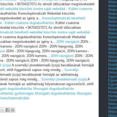
Webol
al készítés +36704327071 Az elmúlt időszakban megnövekedett
Webol
ető weboldal készítés kontra saját weboldal - Kültéri csatorna
Webol
láselhárítás Keresőoptimalizált Weboldal készítés
Webol
Webol
egnövekedett az igény a...
Keresőoptimalizált bérelhető
Webol
l - Kültéri csatorna duguláselhárítás
Kültéri csatorna
Webol
Weboldal készítés +36704327071 Az elmúlt időszakban
Webol
imalizált bérelhető weboldal készítés kontra saját weboldal -
Webol
ri csatorna duguláselhárítás Keresőoptimalizált Weboldal
Keres
Webol
szakban megnövekedett az igény a...
2DIN navigáció
2DIN -
Webol
 kamera - 2DIN navigáció 2DIN - 2DIN fejegység, 2DIN
Webol
áció
2DIN - 2DIN fejegység, 2DIN navigáció, 2DIN kamera -
Webol
, 2DIN navigáció, 2DIN kamera...
2DIN navigáció
2DIN - 2DIN
Webol
ra - 2DIN navigáció 2DIN - 2DIN fejegység, 2DIN navigáció,
Mobil
Mobil
 (szja)
A személyi jövedelemadó (szja) bevallásának formáját
Mobil
ti, ettől függetlenül sajnos még mindig...
Személyi
Webol
lemadó (szja) bevallásának formáját az adóhatóság
Egyed
tlenül sajnos még mindig...
Személyi jövedelemadó (szja)
A
Egyed
ának formáját az adóhatóság folyamatosan egyszerűsíti, ettől
Egyed
Mobil
ató duguláselhárítás
Mosogató duguláselhárítás
Honla
elhárítás győkérvágás
Mosogató duguláselhárítás
Mosogató
Honla
Keresőoptimalizálás
Szemé
Webol
Mobil
Webol
Webol