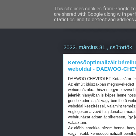
This site uses cookies from Google to 
are shared with Google along with per
Weboldal kész
statistics, and to detect and address 
2022. március 31., csütörtök
Keresőoptimalizált bérelh
weboldal - DAEWOO-CHEVR
DAEWOO-CHEVROLET Katalizátor felvá
Az elmúlt időszakban megnövekedett a
webáruházakra, hiszen egyre kevesebb 
jelenlét hiányában is képes lenne hos
gondolkodni: saját vagy bérelhető web
weboldal készítéssel, valamint termés
véglegesen a vevő tulajdonában mara
webáruházat adtam át sikeresen, így j
választani.
Az alábbi sorokkal bízom benne, hogy 
vagy inkább keresőoptimalizált bérelhe