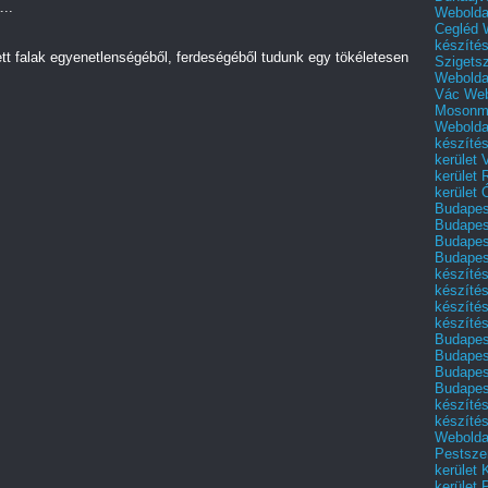
..
Webolda
Cegléd
készíté
ett falak egyenetlenségéből, ferdeségéből tudunk egy tökéletesen
Szigets
Webolda
Vác
Web
Mosonm
Webolda
készíté
kerület 
kerület
kerület
Budapest
Budapest
Budapest
Budapest
készítés
készítés
készíté
készítés
Budapes
Budapest
Budapest
Budapest
készítés
készítés
Weboldal
Pestszen
kerület 
kerület 