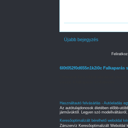
Újabb bejegyzés
Feliratko
6l0t052f0d655n1k2i0c Falkaparás s
Otthonunk falai többet jelentenek puszta 
vissza. A falkaparás szobafestés ...
Használtautó felvásárlás - Autóeladás eg
Az autótulajdonosok életében előbb-utóbb
járművüktől. Legyen szó modellváltásról, 
Keresőoptimalizált bérelhető weboldal kés
Zárszervíz Keresőoptimalizált Weboldal