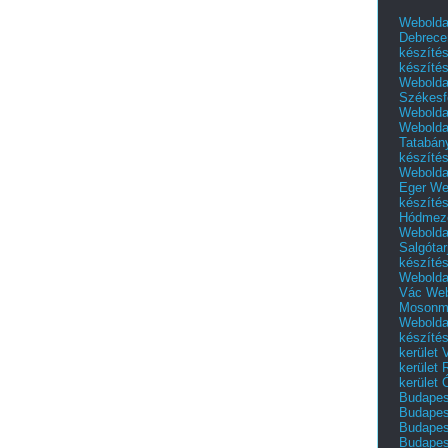
Webolda
Debrece
készíté
készíté
Webolda
Székesf
Webolda
Webolda
Tatabán
készíté
Webolda
Eger
We
készíté
Hódmező
Webolda
Salgótar
készíté
Webolda
Vác
Web
Mosonm
Webolda
készíté
kerület 
kerület
kerület
Budapest
Budapest
Budapest
Budapest