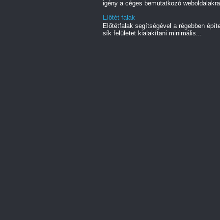
igény a céges bemutatkozó weboldalakra.
Előtét falak
Előtétfalak segítségével a régebben épít
sík felületet kialakítani minimális...