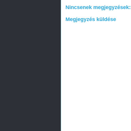
Nincsenek megjegyzések:
Megjegyzés küldése