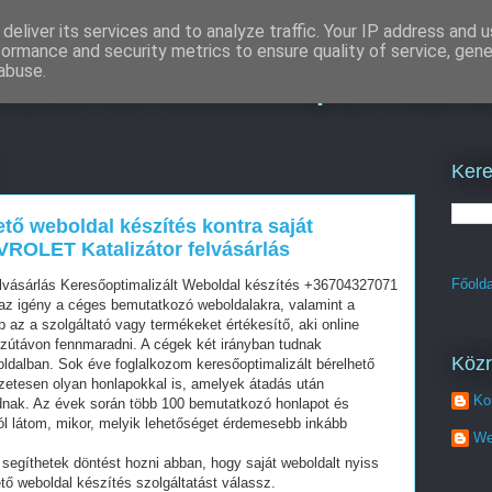
deliver its services and to analyze traffic. Your IP address and 
formance and security metrics to ensure quality of service, gen
ítés és keresőoptimalizá
abuse.
Kere
ető weboldal készítés kontra saját
OLET Katalizátor felvásárlás
Főolda
sárlás Keresőoptimalizált Weboldal készítés +36704327071
z igény a céges bemutatkozó weboldalakra, valamint a
az a szolgáltató vagy termékeket értékesítő, aki online
szútávon fennmaradni. A cégek két irányban tudnak
Köz
oldalban. Sok éve foglalkozom keresőoptimalizált bérelhető
zetesen olyan honlapokkal is, amelyek átadás után
Ko
dnak. Az évek során több 100 bemutatkozó honlapot és
ól látom, mikor, melyik lehetőséget érdemesebb inkább
We
segíthetek döntést hozni abban, hogy saját weboldalt nyiss
tő weboldal készítés szolgáltatást válassz.