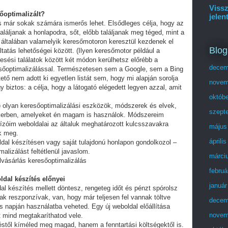
Vissz
sőoptimalizált?
jelen
és már sokak számára ismerős lehet. Elsődleges célja, hogy az
láljanak a honlapodra, sőt, előbb találjanak meg téged, mint a
 általában valamelyik keresőmotoron keresztül kezdenek el
Blog
tatás lehetőségei között. (Ilyen keresőmotor például a
esési találatok között két módon kerülhetsz előrébb a
decem
eresőoptimalizálással. Természetesen sem a Google, sem a Bing
ő nem adott ki egyetlen listát sem, hogy mi alapján sorolja
novem
y biztos: a célja, hogy a látogató elégedett legyen azzal, amit
októb
olyan keresőoptimalizálási eszközök, módszerek és elvek,
szept
ikerben, amelyeket én magam is használok. Módszereim
ízóim weboldalai az általuk meghatározott kulcsszavakra
május
ek meg.
áprili
ldal készítésen vagy saját tulajdonú honlapon gondolkozol –
alizálást feltétlenül javaslom.
márci
sárlás keresőoptimalizálás
februá
ldal készítés előnyei
január
al készítés mellett döntesz, rengeteg időt és pénzt spórolsz
ak reszponzívak, van, hogy már teljesen fel vannak töltve
decem
 napján használatba veheted. Egy új weboldal előállítása
novem
t mind megtakaríthatod vele.
stől kíméled meg magad, hanem a fenntartási költségektől is.