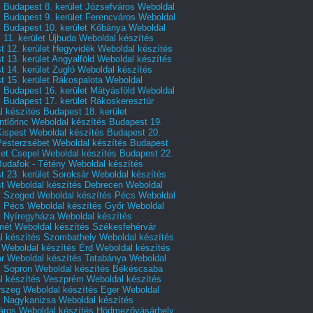
 Budapest 8. kerület Józsefváros
Weboldal
 Budapest 9. kerület Ferencváros
Weboldal
s Budapest 10. kerület Kőbánya
Weboldal
 11. kerület Újbuda
Weboldal készítés
t 12. kerület Hegyvidék
Weboldal készítés
 13. kerület Angyalföld
Weboldal készítés
 14. kerület Zugló
Weboldal készítés
 15. kerület Rákospalota
Weboldal
 Budapest 16. kerület Mátyásföld
Weboldal
 Budapest 17. kerület Rákoskeresztúr
 készítés Budapest 18. kerület
tlőrinc
Weboldal készítés Budapest 19.
Kispest
Weboldal készítés Budapest 20.
Pesterzsébet
Weboldal készítés Budapest
let Csepel
Weboldal készítés Budapest 22.
Budafok - Tétény
Weboldal készítés
 23. kerület Soroksár
Weboldal készítés
t
Weboldal készítés Debrecen
Weboldal
s Szeged
Weboldal készítés Pécs
Weboldal
s Pécs
Weboldal készítés Győr
Weboldal
s Nyíregyháza
Weboldal készítés
mét
Weboldal készítés Székesfehérvár
l készítés Szombathely
Weboldal készítés
Weboldal készítés Érd
Weboldal készítés
r
Weboldal készítés Tatabánya
Weboldal
s Sopron
Weboldal készítés Békéscsaba
l készítés Veszprém
Weboldal készítés
rszeg
Weboldal készítés Eger
Weboldal
s Nagykanizsa
Weboldal készítés
áros
Weboldal készítés Hódmezővásárhely