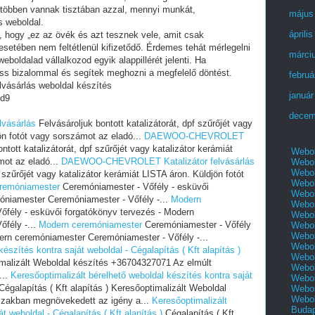
 többen vannak tisztában azzal, mennyi munkát,
május
s weboldal.
áprili
i, hogy „ez az övék és azt tesznek vele, amit csak
setében nem feltétlenül kifizetődő. Érdemes tehát mérlegelni
márci
eboldalad vállalkozod egyik alappillérét jelenti. Ha
ess bizalommal és segítek meghozni a megfelelő döntést.
februá
ásárlás weboldal készítés
január
d9
decem
vásárlás
Felvásároljuk bontott katalizátorát, dpf szűrőjét vagy
ön fotót vagy sorszámot az eladó...
DAEWOO-CHEVROLET
ntott katalizátorát, dpf szűrőjét vagy katalizátor kerámiát
Webol
mot az eladó...
DAEWOO-CHEVROLET Katalizátor felvásárlás
Webol
Webol
f szűrőjét vagy katalizátor kerámiát LISTA áron. Küldjön fotót
Webol
remóniamester
Ceremóniamester - Vőfély - esküvői
Webol
óniamester Ceremóniamester - Vőfély -...
Modern
Webol
fély - esküvői forgatókönyv tervezés - Modern
Webol
fély -...
Modern ceremóniamester
Ceremóniamester - Vőfély
Webol
Webol
ern ceremóniamester Ceremóniamester - Vőfély -...
Webol
észítés kontra saját weboldal - Cégalapítás ( Kft alapítás )
Webol
timalizált Weboldal készítés +36704327071 Az elmúlt
Webol
...
Keresőoptimalizált bérelhető weboldal készítés kontra saját
Webol
égalapítás ( Kft alapítás ) Keresőoptimalizált Weboldal
Webol
Webol
szakban megnövekedett az igény a...
Keresőoptimalizált
Buda
t weboldal - Cégalapítás ( Kft alapítás )
Cégalapítás ( Kft