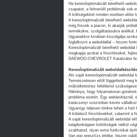
Ha keresőoptimalizált bérelhető webold
csapatot, a felmerülő problémák sok e
A költségekkel minden esetben előre tu
A keresőoptimalizált bérelhető webold
még frissek a piacon, ki akarják próbá
termékükre, szolgáltatásukra anélkül,
Ugyanakkor kiválóan kiszolgálja azoka
foglalkozni a weboldallal – hiszen fon
Keresőoptimalizált bérelhető weboldal 
megkapja azokat a frissítéseket, fejl
DAEWOO-CHEVROLET Katalizátor felvá
Keresőoptimalizált weboldalkészítés
Aki saját keresőoptimalizált weboldal k
Természetesen ettől függetlenül meg k
működtetéshez feltétlenül szükségesek
Hátránya, hogy folyamatosan gondoskodn
probléma esetén. Egy webáruháznál, d
karácsonyi szezonban kevés vállalkoz
Ugyanígy teljesen tönkre teheti a futó
A kötelező frissítésekkel, valamint a 
A saját keresőoptimalizált weboldal e
tulajdonképpen kötöttségek nélkül vég
szabhatod, olyan extra funkciókat épít
Van egy presztízs értéke, hiszen valób