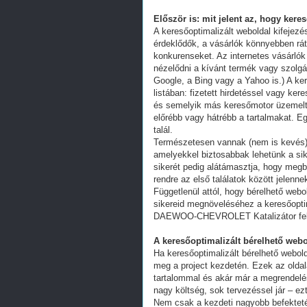
Először is: mit jelent az, hogy kere
A keresőoptimalizált weboldal kifejez
érdeklődők, a vásárlók könnyebben ráta
konkurenseket. Az internetes vásárlók
nézelődni a kívánt termék vagy szolgál
Google, a Bing vagy a Yahoo is.) A ker
listában: fizetett hirdetéssel vagy k
és semelyik más keresőmotor üzemeltet
előrébb vagy hátrébb a tartalmakat. Eg
talál.
Természetesen vannak (nem is kevés) 
amelyekkel biztosabbak lehetünk a s
sikerét pedig alátámasztja, hogy megb
rendre az első találatok között jelenn
Függetlenül attól, hogy bérelhető webo
sikereid megnöveléséhez a keresőoptim
DAEWOO-CHEVROLET Katalizátor felvá
A keresőoptimalizált bérelhető webo
Ha keresőoptimalizált bérelhető webold
meg a project kezdetén. Ezek az oldal
tartalommal és akár már a megrendelés
nagy költség, sok tervezéssel jár – ez
Nem csak a kezdeti nagyobb befekteté