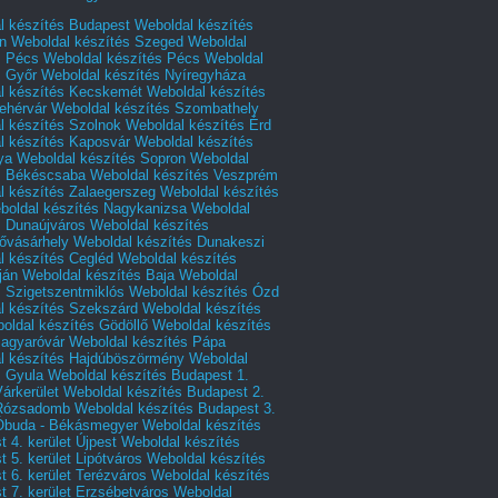
l készítés Budapest
Weboldal készítés
n
Weboldal készítés Szeged
Weboldal
s Pécs
Weboldal készítés Pécs
Weboldal
s Győr
Weboldal készítés Nyíregyháza
l készítés Kecskemét
Weboldal készítés
ehérvár
Weboldal készítés Szombathely
l készítés Szolnok
Weboldal készítés Érd
l készítés Kaposvár
Weboldal készítés
ya
Weboldal készítés Sopron
Weboldal
s Békéscsaba
Weboldal készítés Veszprém
l készítés Zalaegerszeg
Weboldal készítés
boldal készítés Nagykanizsa
Weboldal
s Dunaújváros
Weboldal készítés
vásárhely
Weboldal készítés Dunakeszi
l készítés Cegléd
Weboldal készítés
ján
Weboldal készítés Baja
Weboldal
s Szigetszentmiklós
Weboldal készítés Ózd
l készítés Szekszárd
Weboldal készítés
oldal készítés Gödöllő
Weboldal készítés
agyaróvár
Weboldal készítés Pápa
l készítés Hajdúböszörmény
Weboldal
s Gyula
Weboldal készítés Budapest 1.
Várkerület
Weboldal készítés Budapest 2.
 Rózsadomb
Weboldal készítés Budapest 3.
 Óbuda - Békásmegyer
Weboldal készítés
 4. kerület Újpest
Weboldal készítés
 5. kerület Lipótváros
Weboldal készítés
 6. kerület Terézváros
Weboldal készítés
 7. kerület Erzsébetváros
Weboldal