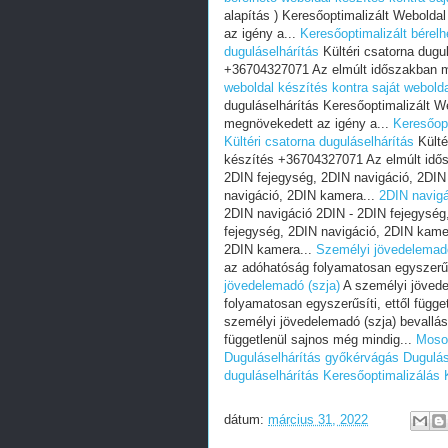
alapítás ) Keresőoptimalizált Webold
az igény a...
Keresőoptimalizált bérelh
duguláselhárítás
Kültéri csatorna dugu
+36704327071 Az elmúlt időszakban m
weboldal készítés kontra saját webolda
duguláselhárítás Keresőoptimalizált 
megnövekedett az igény a...
Keresőopt
Kültéri csatorna duguláselhárítás
Külté
készítés +36704327071 Az elmúlt idő
2DIN fejegység, 2DIN navigáció, 2DIN
navigáció, 2DIN kamera...
2DIN navig
2DIN navigáció 2DIN - 2DIN fejegység
fejegység, 2DIN navigáció, 2DIN kame
2DIN kamera...
Személyi jövedelemadó
az adóhatóság folyamatosan egyszerűsí
jövedelemadó (szja)
A személyi jövede
folyamatosan egyszerűsíti, ettől függe
személyi jövedelemadó (szja) bevallás
függetlenül sajnos még mindig...
Mosog
Duguláselhárítás győkérvágás
Dugulás
duguláselhárítás
Keresőoptimalizálás
dátum:
március 31, 2022