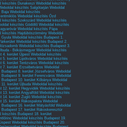
l készítés Dunakeszi
Weboldal készítés
Weboldal készítés Salgótarján
Weboldal
s Baja
Weboldal készítés
zentmiklós
Weboldal készítés Ózd
l készítés Szekszárd
Weboldal készítés
oldal készítés Gödöllő
Weboldal készítés
agyaróvár
Weboldal készítés Pápa
l készítés Hajdúböszörmény
Weboldal
s Gyula
Weboldal készítés Budapest 1.
Várkerület
Weboldal készítés Budapest 2.
 Rózsadomb
Weboldal készítés Budapest 3.
 Óbuda - Békásmegyer
Weboldal készítés
 4. kerület Újpest
Weboldal készítés
 5. kerület Lipótváros
Weboldal készítés
 6. kerület Terézváros
Weboldal készítés
 7. kerület Erzsébetváros
Weboldal
 Budapest 8. kerület Józsefváros
Weboldal
 Budapest 9. kerület Ferencváros
Weboldal
s Budapest 10. kerület Kőbánya
Weboldal
 11. kerület Újbuda
Weboldal készítés
t 12. kerület Hegyvidék
Weboldal készítés
 13. kerület Angyalföld
Weboldal készítés
 14. kerület Zugló
Weboldal készítés
 15. kerület Rákospalota
Weboldal
 Budapest 16. kerület Mátyásföld
Weboldal
 Budapest 17. kerület Rákoskeresztúr
 készítés Budapest 18. kerület
tlőrinc
Weboldal készítés Budapest 19.
Kispest
Weboldal készítés Budapest 20.
Pesterzsébet
Weboldal készítés Budapest