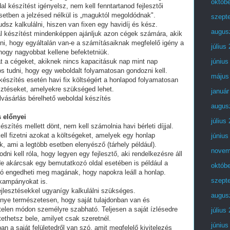
októb
al készítést igényelsz, nem kell fenntartanod fejlesztői
setben a jelzésed nélkül is „maguktól megoldódnak".
szept
dsz kalkulálni, hiszen van fixen egy havidíj és kész.
augus
al készítést mindenképpen ajánljuk azon cégek számára, akik
lni, hogy egyáltalán van-e a számításaiknak megfelelő igény a
július
 hogy nagyobbat kellene befektetniük.
t a cégeket, akiknek nincs kapacitásuk nap mint nap
június
tos tudni, hogy egy weboldalt folyamatosan gondozni kell.
május
készítés esetén havi fix költségért a honlapod folyamatosan
esztéseket, amelyekre szükséged lehet.
január
sárlás bérelhető weboldal készítés
augus
 előnyei
július
észítés mellett dönt, nem kell számolnia havi bérleti díjjal.
ell fizetni azokat a költségeket, amelyek egy honlap
június
, ami a legtöbb esetben elenyésző (tárhely például).
novem
i kell róla, hogy legyen egy fejlesztő, aki rendelkezésre áll
e akárcsak egy bemutatkozó oldal esetében is például a
októb
ó engedheti meg magának, hogy napokra leáll a honlap.
szept
 kampányokat is.
fejlesztésekkel ugyanígy kalkulálni szükséges.
augus
lőnye természetesen, hogy saját tulajdonban van és
telen módon személyre szabható. Teljesen a saját ízlésedre
július
tethetsz bele, amilyet csak szeretnél.
június
an a saját felületedről van szó, amit megfelelő kivitelezés