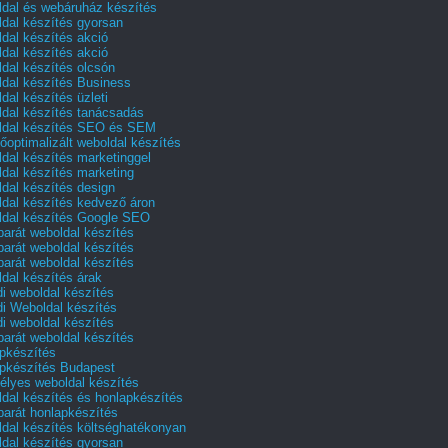
dal és webáruház készítés
dal készítés gyorsan
dal készítés akció
dal készítés akció
dal készítés olcsón
dal készítés Business
dal készítés üzleti
dal készítés tanácsadás
dal készítés SEO és SEM
őoptimalizált weboldal készítés
dal készítés marketinggel
dal készítés marketing
dal készítés design
dal készítés kedvező áron
dal készítés Google SEO
barát weboldal készítés
barát weboldal készítés
barát weboldal készítés
dal készítés árak
i weboldal készítés
i Weboldal készítés
i weboldal készítés
barát weboldal készítés
pkészítés
pkészítés Budapest
lyes weboldal készítés
dal készítés és honlapkészítés
barát honlapkészítés
dal készítés költséghatékonyan
dal készítés gyorsan