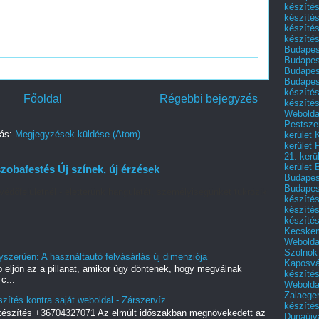
készítés
készítés
készíté
készítés
Budapes
Budapest
Budapest
Budapest
készítés
Főoldal
Régebbi bejegyzés
készítés
Weboldal
Pestszen
zás:
Megjegyzések küldése (Atom)
kerület 
kerület 
21. kerü
kerület 
zobafestés Új színek, új érzések
Budapest
Budapes
védőfelületnél - életterünk hangulatát, személyiségünket tükrözik
készíté
készíté
készíté
Kecske
Webolda
Szolnok
yszerűen: A használtautó felvásárlás új dimenziója
Kaposvá
 eljön az a pillanat, amikor úgy döntenek, hogy megválnak
készíté
c...
Webolda
Zalaege
zítés kontra saját weboldal - Zárszervíz
készíté
 készítés +36704327071 Az elmúlt időszakban megnövekedett az
Dunaújv