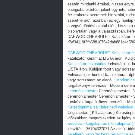
esetén mindenki értékel, hiszen egyre
energiabefektetést jelent egy internete
Az emberek szeretnek birtokolni, tudn
szeretnének", azonban ez egy honlap e
a végső döntéshozatal előtt, hiszen a w
bizonytalan vagy a választásban, ker
DAEWOO-CHEVROLET Katalizátor felv
KW34119f3fb688107642dab881c4c586
DAEWOO-CHEVROLET Katalizátor fel
katalizátor kerámiát LISTA áron. Küldj
Katalizátor felvásárlás
Felvásároljuk bo
LISTA áron. Küldjön fotót vagy sorszá
Felvásároljuk bontott katalizátorát, dp
vagy sorszámot az eladó...
Modern ce
forgatókönyv tervezés - Modern cerem
ceremóniamester
Ceremóniamester - Vő
ceremóniamester Ceremóniamester - Vő
- esküvői forgatókönyv tervezés - Mod
Keresőoptimalizált bérelhető weboldal k
Cégalapítás ( Kft alapítás ) Keresőop
időszakban megnövekedett az igény a
weboldal - Cégalapítás ( Kft alapítás )
C
készítés +36704327071 Az elmúlt idő
bérelhető weboldal készítés kontra sajá