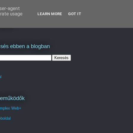
user-agent
erate usage
LEARN MORE
GOT IT
lás
sés ebben a blogban
l
reműködők
mplex Web+
boldal