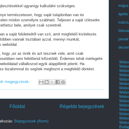
május
fejlesztésekkel ugyanígy kalkulálni szükséges.
áprili
lőnye természetesen, hogy saját tulajdonban van és
telen módon személyre szabható. Teljesen a saját ízlésedre
márci
tethetsz bele, amilyet csak szeretnél.
februá
an a saját felületedről van szó, amit megfelelő kivitelezés
január
 többen vannak tisztában azzal, mennyi munkát,
s weboldal.
decem
i, hogy „ez az övék és azt tesznek vele, amit csak
setében nem feltétlenül kifizetődő. Érdemes tehát mérlegelni
Webol
eboldalad vállalkozod egyik alappillérét jelenti. Ha
Webol
ess bizalommal és segítek meghozni a megfelelő döntést.
Webol
Webol
Webol
ek megjegyzések:
Webol
Webol
Webol
Webol
Webol
Webol
Főoldal
Régebbi bejegyzések
Webol
Webol
Webol
ratkozás:
Bejegyzések (Atom)
Webol
Buda