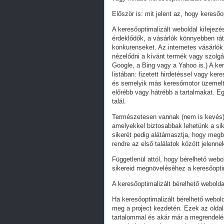
Először is: mit jelent az, hogy keresőo
A keresőoptimalizált weboldal kifejez
érdeklődők, a vásárlók könnyebben ráta
konkurenseket. Az internetes vásárlók
nézelődni a kívánt termék vagy szolgál
Google, a Bing vagy a Yahoo is.) A ker
listában: fizetett hirdetéssel vagy k
és semelyik más keresőmotor üzemeltet
előrébb vagy hátrébb a tartalmakat. Eg
talál.
Természetesen vannak (nem is kevés) 
amelyekkel biztosabbak lehetünk a s
sikerét pedig alátámasztja, hogy megb
rendre az első találatok között jelenn
Függetlenül attól, hogy bérelhető webo
sikereid megnöveléséhez a keresőoptim
A keresőoptimalizált bérelhető webolda
Ha keresőoptimalizált bérelhető webold
meg a project kezdetén. Ezek az oldal
tartalommal és akár már a megrendelés