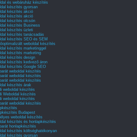
dal és webáruház készítés
dal készítés gyorsan
dal készítés akció
dal készítés akció
dal készítés olcsón
dal készítés Business
dal készítés üzleti
dal készítés tanácsadás
dal készítés SEO és SEM
őoptimalizált weboldal készítés
dal készítés marketinggel
dal készítés marketing
dal készítés design
dal készítés kedvező áron
dal készítés Google SEO
barát weboldal készítés
barát weboldal készítés
barát weboldal készítés
dal készítés árak
i weboldal készítés
i Weboldal készítés
i weboldal készítés
barát weboldal készítés
pkészítés
pkészítés Budapest
lyes weboldal készítés
dal készítés és honlapkészítés
barát honlapkészítés
dal készítés költséghatékonyan
dal készítés gyorsan