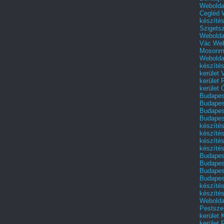
Webolda
Cegléd
készíté
Szigets
Webolda
Vác
Web
Mosonm
Webolda
készíté
kerület 
kerület
kerület
Budapest
Budapest
Budapest
Budapest
készítés
készítés
készíté
készítés
Budapes
Budapest
Budapest
Budapest
készítés
készítés
Weboldal
Pestszen
kerület 
kerület 