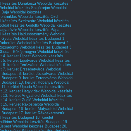
l készítés Dunakeszi
Weboldal készítés
Weboldal készítés Salgótarján
Weboldal
s Baja
Weboldal készítés
zentmiklós
Weboldal készítés Ózd
l készítés Szekszárd
Weboldal készítés
oldal készítés Gödöllő
Weboldal készítés
agyaróvár
Weboldal készítés Pápa
l készítés Hajdúböszörmény
Weboldal
s Gyula
Weboldal készítés Budapest 1.
Várkerület
Weboldal készítés Budapest 2.
 Rózsadomb
Weboldal készítés Budapest 3.
 Óbuda - Békásmegyer
Weboldal készítés
 4. kerület Újpest
Weboldal készítés
 5. kerület Lipótváros
Weboldal készítés
 6. kerület Terézváros
Weboldal készítés
 7. kerület Erzsébetváros
Weboldal
 Budapest 8. kerület Józsefváros
Weboldal
 Budapest 9. kerület Ferencváros
Weboldal
s Budapest 10. kerület Kőbánya
Weboldal
 11. kerület Újbuda
Weboldal készítés
t 12. kerület Hegyvidék
Weboldal készítés
 13. kerület Angyalföld
Weboldal készítés
 14. kerület Zugló
Weboldal készítés
 15. kerület Rákospalota
Weboldal
 Budapest 16. kerület Mátyásföld
Weboldal
 Budapest 17. kerület Rákoskeresztúr
 készítés Budapest 18. kerület
tlőrinc
Weboldal készítés Budapest 19.
Kispest
Weboldal készítés Budapest 20.
Pesterzsébet
Weboldal készítés Budapest