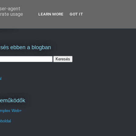
user-agent
erate usage
LEARN MORE
GOT IT
lás
sés ebben a blogban
l
reműködők
mplex Web+
boldal