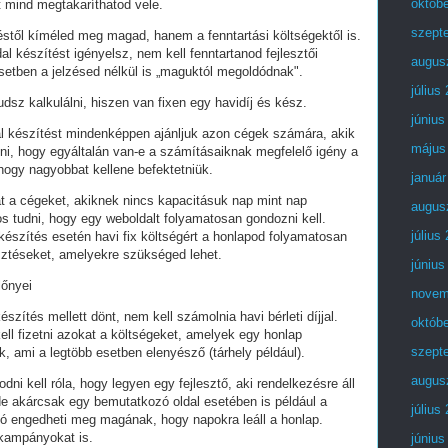
októb
t mind megtakaríthatod vele.
szept
stől kíméled meg magad, hanem a fenntartási költségektől is.
al készítést igényelsz, nem kell fenntartanod fejlesztői
augus
setben a jelzésed nélkül is „maguktól megoldódnak".
július
dsz kalkulálni, hiszen van fixen egy havidíj és kész.
június
al készítést mindenképpen ajánljuk azon cégek számára, akik
május
lni, hogy egyáltalán van-e a számításaiknak megfelelő igény a
 hogy nagyobbat kellene befektetniük.
január
t a cégeket, akiknek nincs kapacitásuk nap mint nap
augus
tos tudni, hogy egy weboldalt folyamatosan gondozni kell.
július
készítés esetén havi fix költségért a honlapod folyamatosan
esztéseket, amelyekre szükséged lehet.
június
lőnyei
novem
észítés mellett dönt, nem kell számolnia havi bérleti díjjal.
októb
ell fizetni azokat a költségeket, amelyek egy honlap
szept
, ami a legtöbb esetben elenyésző (tárhely például).
augus
i kell róla, hogy legyen egy fejlesztő, aki rendelkezésre áll
e akárcsak egy bemutatkozó oldal esetében is például a
július
ó engedheti meg magának, hogy napokra leáll a honlap.
 kampányokat is.
június