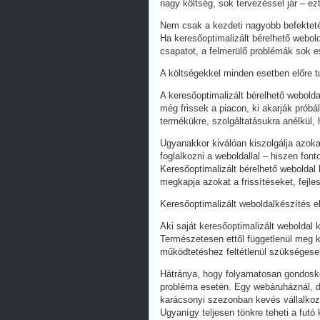
nagy költség, sok tervezéssel jár – ez
Nem csak a kezdeti nagyobb befekteté
Ha keresőoptimalizált bérelhető webold
csapatot, a felmerülő problémák sok e
A költségekkel minden esetben előre tu
A keresőoptimalizált bérelhető webold
még frissek a piacon, ki akarják próbá
termékükre, szolgáltatásukra anélkül,
Ugyanakkor kiválóan kiszolgálja azoka
foglalkozni a weboldallal – hiszen fon
Keresőoptimalizált bérelhető weboldal 
megkapja azokat a frissítéseket, fejl
Keresőoptimalizált weboldalkészítés e
Aki saját keresőoptimalizált weboldal k
Természetesen ettől függetlenül meg k
működtetéshez feltétlenül szükségesek
Hátránya, hogy folyamatosan gondoskodn
probléma esetén. Egy webáruháznál, d
karácsonyi szezonban kevés vállalkoz
Ugyanígy teljesen tönkre teheti a futó