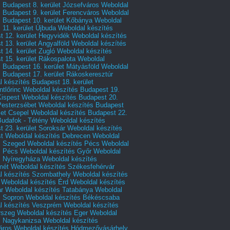
 Budapest 8. kerület Józsefváros
Weboldal
 Budapest 9. kerület Ferencváros
Weboldal
s Budapest 10. kerület Kőbánya
Weboldal
 11. kerület Újbuda
Weboldal készítés
t 12. kerület Hegyvidék
Weboldal készítés
 13. kerület Angyalföld
Weboldal készítés
 14. kerület Zugló
Weboldal készítés
 15. kerület Rákospalota
Weboldal
 Budapest 16. kerület Mátyásföld
Weboldal
 Budapest 17. kerület Rákoskeresztúr
 készítés Budapest 18. kerület
tlőrinc
Weboldal készítés Budapest 19.
Kispest
Weboldal készítés Budapest 20.
Pesterzsébet
Weboldal készítés Budapest
let Csepel
Weboldal készítés Budapest 22.
Budafok - Tétény
Weboldal készítés
 23. kerület Soroksár
Weboldal készítés
t
Weboldal készítés Debrecen
Weboldal
s Szeged
Weboldal készítés Pécs
Weboldal
s Pécs
Weboldal készítés Győr
Weboldal
s Nyíregyháza
Weboldal készítés
mét
Weboldal készítés Székesfehérvár
l készítés Szombathely
Weboldal készítés
Weboldal készítés Érd
Weboldal készítés
r
Weboldal készítés Tatabánya
Weboldal
s Sopron
Weboldal készítés Békéscsaba
l készítés Veszprém
Weboldal készítés
rszeg
Weboldal készítés Eger
Weboldal
s Nagykanizsa
Weboldal készítés
áros
Weboldal készítés Hódmezővásárhely