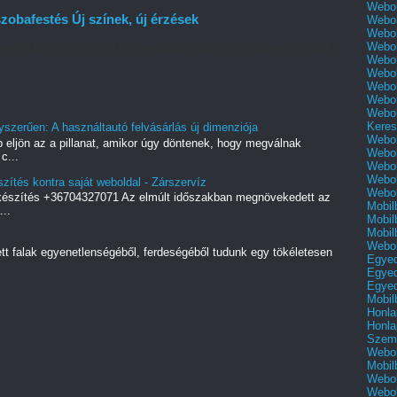
Webol
zobafestés Új színek, új érzések
Webol
Webol
Webol
védőfelületnél - életterünk hangulatát, személyiségünket tükrözik
Webol
Webol
Webol
Webol
Webol
Keres
yszerűen: A használtautó felvásárlás új dimenziója
Webol
 eljön az a pillanat, amikor úgy döntenek, hogy megválnak
Webol
c...
Webol
Webol
zítés kontra saját weboldal - Zárszervíz
Webol
 készítés +36704327071 Az elmúlt időszakban megnövekedett az
Mobil
..
Mobil
Mobil
Webol
ett falak egyenetlenségéből, ferdeségéből tudunk egy tökéletesen
Egyed
Egyed
Egyed
Mobil
Honla
Honla
Szemé
Webol
Mobil
Webol
Webol