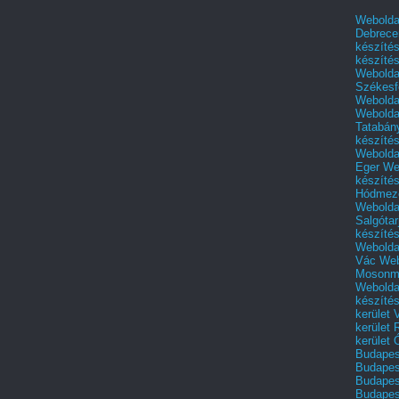
Webolda
Debrece
készíté
készíté
Webolda
Székesf
Webolda
Webolda
Tatabán
készíté
Webolda
Eger
We
készíté
Hódmező
Webolda
Salgótar
készíté
Webolda
Vác
Web
Mosonm
Webolda
készíté
kerület 
kerület
kerület
Budapest
Budapest
Budapest
Budapest