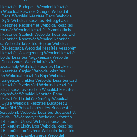
l készítés Budapest
Weboldal készítés
n
Weboldal készítés Szeged
Weboldal
s Pécs
Weboldal készítés Pécs
Weboldal
s Győr
Weboldal készítés Nyíregyháza
l készítés Kecskemét
Weboldal készítés
ehérvár
Weboldal készítés Szombathely
l készítés Szolnok
Weboldal készítés Érd
l készítés Kaposvár
Weboldal készítés
ya
Weboldal készítés Sopron
Weboldal
s Békéscsaba
Weboldal készítés Veszprém
l készítés Zalaegerszeg
Weboldal készítés
boldal készítés Nagykanizsa
Weboldal
s Dunaújváros
Weboldal készítés
vásárhely
Weboldal készítés Dunakeszi
l készítés Cegléd
Weboldal készítés
ján
Weboldal készítés Baja
Weboldal
s Szigetszentmiklós
Weboldal készítés Ózd
l készítés Szekszárd
Weboldal készítés
oldal készítés Gödöllő
Weboldal készítés
agyaróvár
Weboldal készítés Pápa
l készítés Hajdúböszörmény
Weboldal
s Gyula
Weboldal készítés Budapest 1.
Várkerület
Weboldal készítés Budapest 2.
 Rózsadomb
Weboldal készítés Budapest 3.
 Óbuda - Békásmegyer
Weboldal készítés
 4. kerület Újpest
Weboldal készítés
 5. kerület Lipótváros
Weboldal készítés
 6. kerület Terézváros
Weboldal készítés
 7. kerület Erzsébetváros
Weboldal