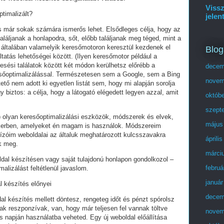
Vissz
ptimalizált?
jelen
és már sokak számára ismerős lehet. Elsődleges célja, hogy az
láljanak a honlapodra, sőt, előbb találjanak meg téged, mint a
 általában valamelyik keresőmotoron keresztül kezdenek el
Blog
tatás lehetőségei között. (Ilyen keresőmotor például a
esési találatok között két módon kerülhetsz előrébb a
decem
eresőoptimalizálással. Természetesen sem a Google, sem a Bing
novem
ő nem adott ki egyetlen listát sem, hogy mi alapján sorolja
y biztos: a célja, hogy a látogató elégedett legyen azzal, amit
októb
szept
olyan keresőoptimalizálási eszközök, módszerek és elvek,
május
ikerben, amelyeket én magam is használok. Módszereim
ízóim weboldalai az általuk meghatározott kulcsszavakra
áprili
ek meg.
márci
ldal készítésen vagy saját tulajdonú honlapon gondolkozol –
februá
alizálást feltétlenül javaslom.
január
l készítés előnyei
decem
al készítés mellett döntesz, rengeteg időt és pénzt spórolsz
ak reszponzívak, van, hogy már teljesen fel vannak töltve
novem
 napján használatba veheted. Egy új weboldal előállítása