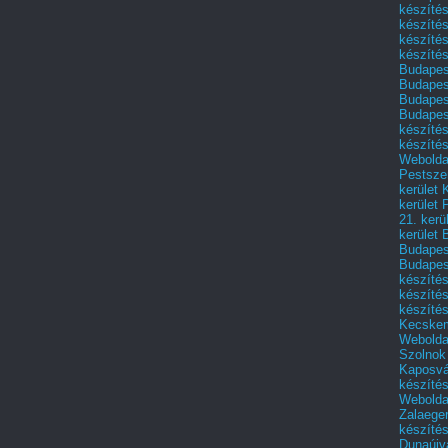
készítés
készítés
készíté
készítés
Budapes
Budapest
Budapest
Budapest
készítés
készítés
Weboldal
Pestszen
kerület 
kerület 
21. kerü
kerület 
Budapest
Budapes
készíté
készíté
készíté
Kecske
Webolda
Szolnok
Kaposvá
készíté
Webolda
Zalaege
készíté
Dunaújv