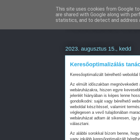
This site uses cookies from Google to 
are shared with Google along with per
Weboldal kész
statistics, and to detect and address 
2023. augusztus 15., kedd
Keresőoptimalizálás taná
Keresőoptimalizált bérelhető weboldal 
Az elmúlt időszakban megnövekedett a
webáruházakra, hiszen egyre kevesebb 
jelenlét hiányában is képes lenne hos
gondolkodni: saját vagy bérelhető web
weboldal készítéssel, valamint termés
véglegesen a vevő tulajdonában mara
webáruházat adtam át sikeresen, így j
választani.
Az alábbi sorokkal bízom benne, hogy 
vagy inkább keresőoptimalizált bérelhe