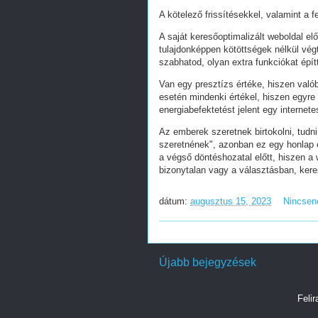
A kötelező frissítésekkel, valamint a 
A saját keresőoptimalizált weboldal e
tulajdonképpen kötöttségek nélkül vég
szabhatod, olyan extra funkciókat épít
Van egy presztízs értéke, hiszen valób
esetén mindenki értékel, hiszen egyre
energiabefektetést jelent egy internete
Az emberek szeretnek birtokolni, tudn
szeretnének", azonban ez egy honlap e
a végső döntéshozatal előtt, hiszen a w
bizonytalan vagy a választásban, ker
dátum:
augusztus 15, 2023
Nincsen
Újabb bejegyzések
Feli