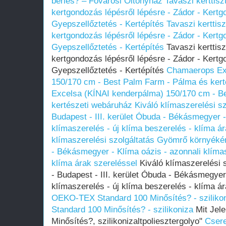
bérlés? – Fővárosi Öltönyház
Tavaszi kerttiszt
kertgondozás lépésről lépésre - Zádor - Kert
Gyepszellőztetés - Kertépítés
Tavaszi kerttisz
kertgondozás lépésről lépésre - Zádor - Kert
Gyepszellőztetés - Kertépítés
Tavaszi kerttiszt
kertgondozás lépésről lépésre - Zádor - Kert
Gyepszellőztetés - Kertépítés
Chamaerops Ex
150/170 cm - Best Palm Farm - Pálma és ker
Excelsa (KÍNAI kenderpálma) 150/170 cm - B
kertészeti webáruház
Kiváló klímaszerelési s
Budapest - III. kerület Óbuda - Békásmegyer -
klímaszerelés - új klíma beszerelés - klíma á
klímaszerelési szolgáltatás Gyömrő környékén 
- Békásmegyer - Klíma oázis - azonnali klímas
klíma árak szereléssel
Kiváló klímaszerelési 
- Budapest - III. kerület Óbuda - Békásmegyer
klímaszerelés - új klíma beszerelés - klíma á
OEKO-TEX Standard 100 Minősítés? - sziliko
Standard 100 Minősítés? - szilikoniza
Mit Jel
Minősítés?, szilikonizaltpoliesztergolyo"
Csere