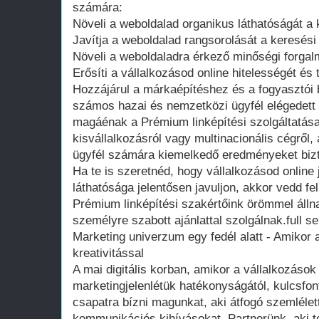
számára:
Növeli a weboldalad organikus láthatóságát 
Javítja a weboldalad rangsorolását a keresési t
Növeli a weboldaladra érkező minőségi forgal
Erősíti a vállalkozásod online hitelességét és 
Hozzájárul a márkaépítéshez és a fogyasztói
számos hazai és nemzetközi ügyfél elégedett v
magáénak a Prémium linképítési szolgáltatás
kisvállalkozásról vagy multinacionális cégről
ügyfél számára kiemelkedő eredményeket bizt
Ha te is szeretnéd, hogy vállalkozásod online
láthatósága jelentősen javuljon, akkor vedd f
Prémium linképítési szakértőink örömmel álln
személyre szabott ajánlattal szolgálnak.full 
Marketing univerzum egy fedél alatt - Amikor 
kreativitással
A mai digitális korban, amikor a vállalkozáso
marketingjelenlétük hatékonyságától, kulcsfo
csapatra bízni magunkat, aki átfogó szemlélett
kommunikációs kihívásokat. Partnerünk, aki t