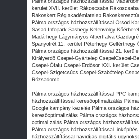
Pálma országos házhozszállítással Madárdom
kerület XVII. kerület Rákoscsaba Rákoscsaba
Rákoskert Régiakadémiatelep Rákoskeresztú
Pálma országos házhozszállítással Örsöd Ka
Sasad Infopark Sashegy Kelenvölgy Kőérberek
Madárhegy Lágymányos Albertfalva Gazdagré
Spanyolrét 11. kerület Péterhegy Gellértheg
Pálma országos házhozszállítással 21. kerüle
Királyerdő Csepel-Gyártelep CsepelCsepel-Be
Csepel-Ófalu Csepel-Erdősor XXI. kerület Cs
Csepel-Szigetcsúcs Csepel-Szabótelep Csepel
Rózsadomb
Pálma országos házhozszállítással PPC kam
házhozszállítással keresőoptimalizálás Pálma
Google kampány kezelés Pálma országos ház
keresőoptimalizálás Pálma országos házhozsz
optimalizálás Pálma országos házhozszállítás
Pálma országos házhozszállítással linképíté
házhozszállítással havidíjas digitális ügynö