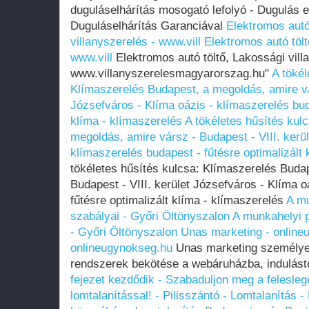
duguláselhárítás mosogató lefolyó - Dugulás el
Duguláselhárítás Garanciával
Elektromos autó
villanyszerelés - www.vill
Elektromos autó tölt
www.vill
Elektromos autó töltő, Lakossági vill
www.villanyszerelesmagyarorszag.hu"
A tökél
Klímaszerelés Budapest, a megoldás, amire vár
Józsefváros - Klíma oázis - klímaszerelés buda
klíma - klímaszerelés
A tökéletes hűsítés kul
megoldás, amire vársz - Budapest - VIII. kerü
klímaszerelés budapest - fűtésre optimalizált 
tökéletes hűsítés kulcsa: Klímaszerelés Buda
Budapest - VIII. kerület Józsefváros - Klíma o
fűtésre optimalizált klíma - klímaszerelés
A mu
szabályai - Győri Öltönyszalon
A munkahelyi p
- Győri Öltönyszalon
Unas marketing - online
onlineugynokseg.hu
Unas marketing személyes 
rendszerek bekötése a webáruházba, indulástól
fejezet kezdődik - Szabaduljon meg a felesleg
lomtalanítással! - Pilisszántó - Lomtalanítás 