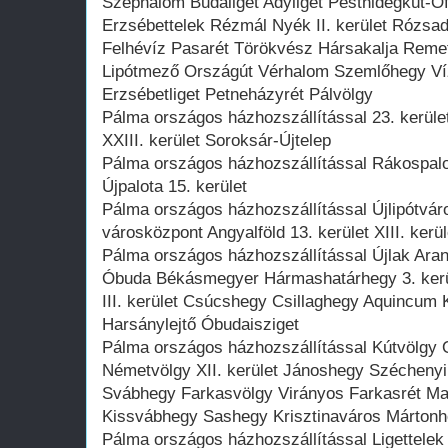
Széphalom Budaliget Adyliget Pesthidegkút-Ó
Erzsébettelek Rézmál Nyék II. kerület Rózsa
Felhévíz Pasarét Törökvész Hársakalja Remet
Lipótmező Országút Vérhalom Szemlőhegy Ví
Erzsébetliget Petneházyrét Pálvölgy
Pálma országos házhozszállítással 23. kerüle
XXIII. kerület Soroksár-Újtelep
Pálma országos házhozszállítással Rákospalot
Újpalota 15. kerület
Pálma országos házhozszállítással Újlipótvá
városközpont Angyalföld 13. kerület XIII. kerü
Pálma országos házhozszállítással Újlak Ar
Óbuda Békásmegyer Hármashatárhegy 3. kerü
III. kerület Csúcshegy Csillaghegy Aquincum
Harsánylejtő Óbudaisziget
Pálma országos házhozszállítással Kútvölgy
Németvölgy XII. kerület Jánoshegy Széchenyi
Svábhegy Farkasvölgy Virányos Farkasrét Mag
Kissvábhegy Sashegy Krisztinaváros Márton
Pálma országos házhozszállítással Ligettelek