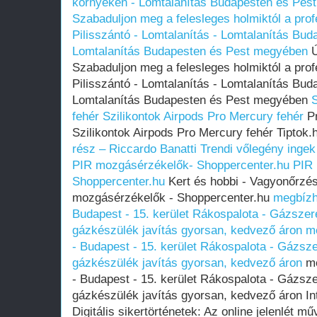
környékén - Lomtalanítás Budapesten és Pes
Szabaduljon meg a felesleges holmiktól a profe
Pilisszántó - Lomtalanítás - Lomtalanítás Bud
Lomtalanítás Budapesten és Pest megyében
Ú
Szabaduljon meg a felesleges holmiktól a profe
Pilisszántó - Lomtalanítás - Lomtalanítás Bud
Lomtalanítás Budapesten és Pest megyében
S
fehér
Szilikontok Airpods Pro Mercury fehér
Pr
Szilikontok Airpods Pro Mercury fehér Tiptok.
rész – Riccardo Banatti
Trendi vőlegény ingek
PIR mozgásérzékelők- Shoppercenter.hu
PIR
Shoppercenter.hu
Kert és hobbi - Vagyonőrzé
mozgásérzékelők - Shoppercenter.hu
megbízh
Budapest - 15. kerület Rákospalota - Gázsze
gázkészülék javítás gyorsan, kedvező áron
m
- Budapest - 15. kerület Rákospalota - Gázsz
gázkészülék javítás gyorsan, kedvező áron
me
- Budapest - 15. kerület Rákospalota - Gázsz
gázkészülék javítás gyorsan, kedvező áron In
Digitális sikertörténetek: Az online jelenlét m