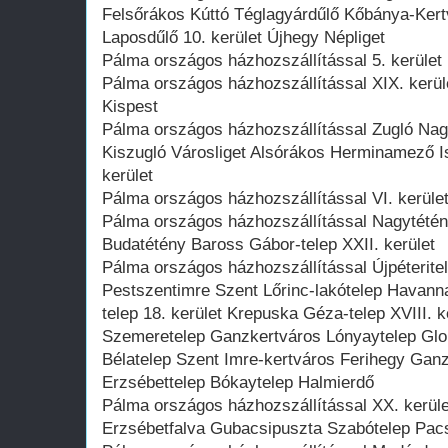
Felsőrákos Kúttó Téglagyárdűlő Kőbánya-Kert
Laposdűlő 10. kerület Újhegy Népliget
Pálma országos házhozszállítással 5. kerület 
Pálma országos házhozszállítással XIX. kerüle
Kispest
Pálma országos házhozszállítással Zugló Nag
Kiszugló Városliget Alsórákos Herminamező I
kerület
Pálma országos házhozszállítással VI. kerület
Pálma országos házhozszállítással Nagytétén
Budatétény Baross Gábor-telep XXII. kerület
Pálma országos házhozszállítással Újpéterit
Pestszentimre Szent Lőrinc-lakótelep Havann
telep 18. kerület Krepuska Géza-telep XVIII. 
Szemeretelep Ganzkertváros Lónyaytelep Glori
Bélatelep Szent Imre-kertváros Ferihegy Ganz
Erzsébettelep Bókaytelep Halmierdő
Pálma országos házhozszállítással XX. kerüle
Erzsébetfalva Gubacsipuszta Szabótelep Pacs