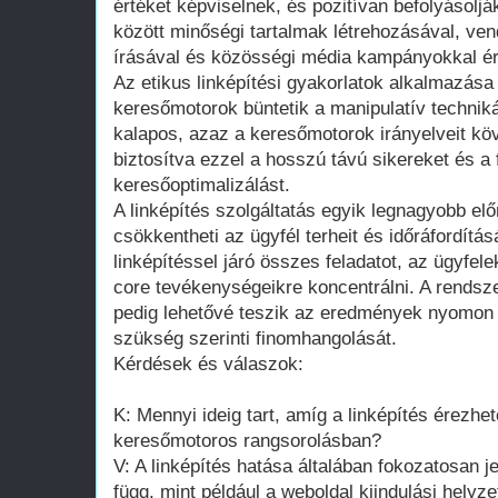
értéket képviselnek, és pozitívan befolyásoljá
között minőségi tartalmak létrehozásával, ve
írásával és közösségi média kampányokkal éri
Az etikus linképítési gyakorlatok alkalmazása
keresőmotorok büntetik a manipulatív techniká
kalapos, azaz a keresőmotorok irányelveit k
biztosítva ezzel a hosszú távú sikereket és a 
keresőoptimalizálást.
A linképítés szolgáltatás egyik legnagyobb el
csökkentheti az ügyfél terheit és időráfordítás
linképítéssel járó összes feladatot, az ügyfel
core tevékenységeikre koncentrálni. A rendsze
pedig lehetővé teszik az eredmények nyomon 
szükség szerinti finomhangolását.
Kérdések és válaszok:
K: Mennyi ideig tart, amíg a linképítés érezh
keresőmotoros rangsorolásban?
V: A linképítés hatása általában fokozatosan je
függ, mint például a weboldal kiindulási helyz