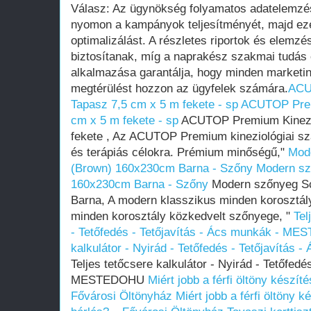
Válasz: Az ügynökség folyamatos adatelemzés
nyomon a kampányok teljesítményét, majd eze
optimalizálást. A részletes riportok és elemzés
biztosítanak, míg a naprakész szakmai tudás 
alkalmazása garantálja, hogy minden marketi
megtérülést hozzon az ügyfelek számára.
ACU
Tapasz 7,5 cm x 5 m fekete - sp
ACUTOP Premi
cm x 5 m fekete - sp
ACUTOP Premium Kinezio
fekete , Az ACUTOP Premium kineziológiai sza
és terápiás célokra. Prémium minőségű,"
Mode
(Brown) 160x230cm Barna - Szőny
Modern sz
160x230cm Barna - Szőny
Modern szőnyeg Sc
Barna, A modern klasszikus minden korosztál
minden korosztály közkedvelt szőnyege, "
Tel
- Tetőfedés - Tetőjavítás - Ács munkák - M
kalkulátor - Nyirád - Tetőfedés - Tetőjavít
Teljes tetőcsere kalkulátor - Nyirád - Tetőfedé
MESTEDOHU
Miért jobb a férfi öltöny készíté
Fővárosi Öltönyház
Miért jobb a férfi öltöny ké