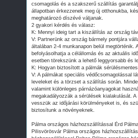
csomagolás és a szakszerű szállítás garantál
állapotban érkezzenek meg új otthonukba, kés
meghatározó díszévé váljanak.
2 gyakori kérdés és válasz:
K: Mennyi ideig tart a kiszállítás az ország táv
V: Partnerünk az ország bármely pontjára válla
általában 2-4 munkanapon belül megtörténik. A 
befolyásolhatja a célállomás és az aktuális i
esetben törekszünk a lehető leggyorsabb és l
K: Hogyan biztosított a pálmák sérülésmentes
V: A pálmákat speciális védőcsomagolással lá
leveleket és a törzset a szállítás során. Mind
valamint különleges párnázóanyagokat haszn
megakadályozzák a sérülések kialakulását. A
vesszük az időjárási körülményeket is, és sz
biztosítunk a növényeknek.
Pálma országos házhozszállítással Érd Pálma
Pilisvörösvár Pálma országos házhozszállítá