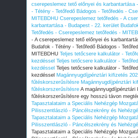
cserepeslemez tető előnyei és karbantartása -
- Tétény - Tetőfedő Bádogos - Tetőfedés - Cs
MITEBDHU
Cserepeslemez tetőfedés - A cser
karbantartása - Budapest - 22. kerület Budafo
Tetőfedés - Cserepeslemez tetőfedés - MIT
- A cserepeslemez tető előnyei és karbantartá
Budafok - Tétény - Tetőfedő Bádogos - Tetőfe
MITEBDHU
Teljes tetőcsere kalkulátor - Tet
kezdéssel
Teljes tetőcsere kalkulátor - Tető
kezdéssel
Teljes tetőcsere kalkulátor - Tetőf
kezdéssel
Magánnyugdíjpénztári kifizetés 202
fűtéskorszerűsítésre
Magánnyugdíjpénztári ki
fűtéskorszerűsítésre
A magánnyugdíjpénztári k
fűtéskorszerűsítésre egy hosszú távon megtér
Tapasztalataim a Speciális Nehézgép Mozgatás
Pilisszentlászló - Páncélszekrény és Nehézgé
Tapasztalataim a Speciális Nehézgép Mozgatás
Pilisszentlászló - Páncélszekrény és Nehézgé
Tapasztalataim a Speciális Nehézgép Mozgatás