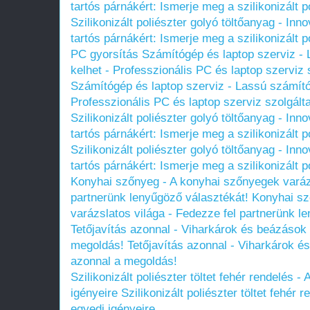
tartós párnákért: Ismerje meg a szilikonizált p
Szilikonizált poliészter golyó töltőanyag - I
tartós párnákért: Ismerje meg a szilikonizált p
PC gyorsítás Számítógép és laptop szerviz - 
kelhet - Professzionális PC és laptop szerviz 
Számítógép és laptop szerviz - Lassú számítóg
Professzionális PC és laptop szerviz szolgált
Szilikonizált poliészter golyó töltőanyag - I
tartós párnákért: Ismerje meg a szilikonizált p
Szilikonizált poliészter golyó töltőanyag - I
tartós párnákért: Ismerje meg a szilikonizált p
Konyhai szőnyeg - A konyhai szőnyegek varázs
partnerünk lenyűgöző választékát!
Konyhai sz
varázslatos világa - Fedezze fel partnerünk l
Tetőjavítás azonnal - Viharkárok és beázások e
megoldás!
Tetőjavítás azonnal - Viharkárok és
azonnal a megoldás!
Szilikonizált poliészter töltet fehér rendelés 
igényeire
Szilikonizált poliészter töltet fehér
egyedi igényeire