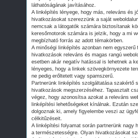
láthatóságának javításához.
A linképítés lényege, hogy más, releváns és j
hivatkozásokat szerezzünk a saját weboldalu
nemcsak a látogatók számára biztosítanak kö
keresőmotorok számára is jelzik, hogy a mi w
megbízható forrás az adott témakörben.
A minőségi linképítés azonban nem egyszerű f
hivatkozások releváns és magas rangú webold
esetben akár negatív hatással is lehetnek a ke
lényeges, hogy a linkek szövegkörnyezete ter
ne pedig erőltetett vagy spamszerű.
Partnerünk linképítés szolgáltatása szakértő 
hivatkozások megszerzéséhez. Tapasztalt cs
végez, hogy azonosítsa azokat a releváns web
linképítési lehetőségeket kínálnak. Ezután sze
dolgoznak ki, amely figyelembe veszi az ügyfé
célkitűzéseit.
A linképítési folyamat során partnerünk nagy 
a természetességre. Olyan hivatkozásokat s