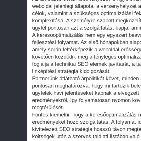
weboldal jelenlegi állapota, a versenyhelyzet a
célok, valamint a szükséges optimalizálási f
komplexitása. A személyre szabott megközelít
ügyfél pontosan azt a szolgáltatást kapja, am
A keresőoptimalizálás nem egy egyszeri bea
fejlesztési folyamat. Az első hónapokban alapo
amely során feltérképezik a weboldal erőssége
követően kezdődik meg a tényleges optimali
foglalja a technikai SEO elemek javítását, a t
linképítési stratégia kidolgozását.
Partnerünk átlátható árpolitikát követ, minde
pontosan meghatározva, hogy mi tartozik bele 
ügyfelek havi jelentéseket kapnak a elvégzett
eredményekről, így folyamatosan nyomon köve
megtérülését.
Fontos kiemelni, hogy a keresőoptimalizálás 
eredményeket hozó szolgáltatás. A folyamat i
kivitelezett SEO stratégia hosszú távon megté
költségek után a szerves találati listában val