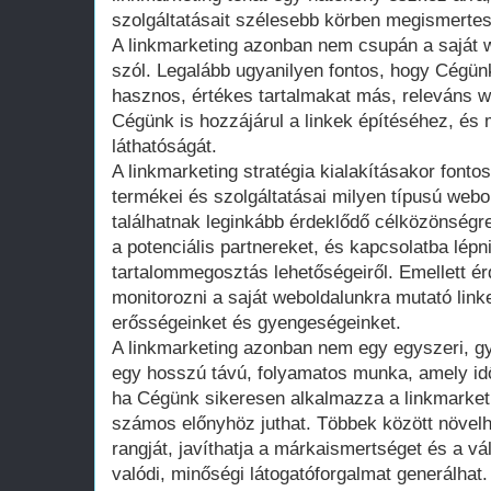
szolgáltatásait szélesebb körben megismertess
A linkmarketing azonban nem csupán a saját we
szól. Legalább ugyanilyen fontos, hogy Cégü
hasznos, értékes tartalmakat más, releváns w
Cégünk is hozzájárul a linkek építéséhez, és 
láthatóságát.
A linkmarketing stratégia kialakításakor fonto
termékei és szolgáltatásai milyen típusú webo
találhatnak leginkább érdeklődő célközönségre
a potenciális partnereket, és kapcsolatba lépni 
tartalommegosztás lehetőségeiről. Emellett 
monitorozni a saját weboldalunkra mutató link
erősségeinket és gyengeségeinket.
A linkmarketing azonban nem egy egyszeri, g
egy hosszú távú, folyamatos munka, amely idő
ha Cégünk sikeresen alkalmazza a linkmarket
számos előnyhöz juthat. Többek között növelh
rangját, javíthatja a márkaismertséget és a vál
valódi, minőségi látogatóforgalmat generálhat.