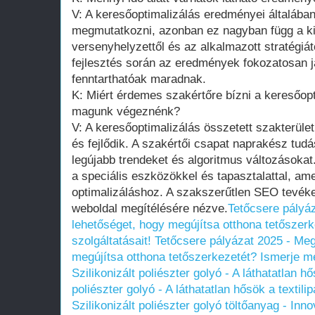
V: A keresőoptimalizálás eredményei általába
megmutatkozni, azonban ez nagyban függ a kii
versenyhelyzettől és az alkalmazott stratégiá
fejlesztés során az eredmények fokozatosan 
fenntarthatóak maradnak.
K: Miért érdemes szakértőre bízni a keresőopt
magunk végeznénk?
V: A keresőoptimalizálás összetett szakterüle
és fejlődik. A szakértői csapat naprakész tudá
legújabb trendeket és algoritmus változásokat
a speciális eszközökkel és tapasztalattal, a
optimalizáláshoz. A szakszerűtlen SEO tevéke
weboldal megítélésére nézve.
Tetőcsere pályá
lehetőséget, hogy megújítsa otthona tetőszer
szolgáltatásait!
Tetőcsere pályázat 2025 - Me
megújítsa otthona tetőszerkezetét? Ismerje me
Szilikonizált poliészter golyó - A láthatatlan hő
poliészter golyó - A láthatatlan hősök a textili
Szilikonizált poliészter golyó töltőanyag - I