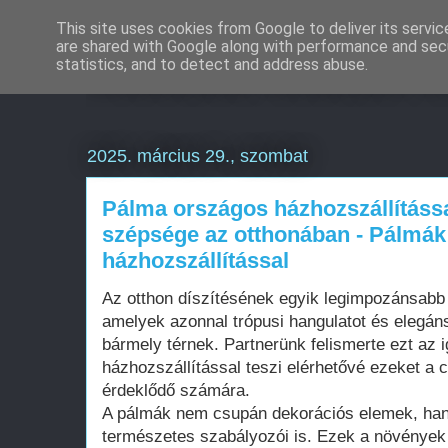
This site uses cookies from Google to deliver its servic
are shared with Google along with performance and secu
Weboldal készítés é
statistics, and to detect and address abuse.
2025. március 29., szombat
Pálma országos házhozszállítássa
szépsége az otthonában - Pálmá
házhozszállítással
Az otthon díszítésének egyik legimpozánsabb
amelyek azonnal trópusi hangulatot és elegá
bármely térnek. Partnerünk felismerte ezt az 
házhozszállítással teszi elérhetővé ezeket a
érdeklődő számára.
A pálmák nem csupán dekorációs elemek, han
természetes szabályozói is. Ezek a növények 