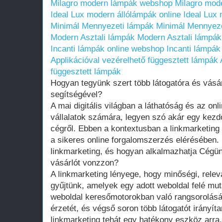
Milagro modern lámpák webshop
Milagro mod
Ideal Lux modern állólámpák online
Ideal Lux 
Minimál Mennyezeti lámpák
Minimál Mennyez
Modern Asztali lámpák
Modern Asztali lámpák
Incanti lámpák online webshop
Incanti lámpák
Applikációval vezérelhető függesztett lámpák
függesztett lámpák
Hogyan tegyünk szert több látogatóra és vásár
segítségével?
A mai digitális világban a láthatóság és az onl
vállalatok számára, legyen szó akár egy kezdő
cégről. Ebben a kontextusban a linkmarketing
a sikeres online forgalomszerzés elérésében.
linkmarketing, és hogyan alkalmazhatja Cégün
vásárlót vonzzon?
A linkmarketing lényege, hogy minőségi, relevá
gyűjtünk, amelyek egy adott weboldal felé muta
weboldal keresőmotorokban való rangsorolását
érzetét, és végső soron több látogatót irányít
linkmarketing tehát egy hatékony eszköz arra