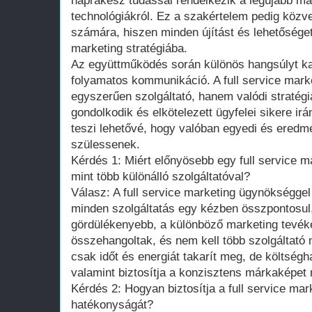
naprakész tudással rendelkezik a legújabb ma
technológiákról. Ez a szakértelem pedig közve
számára, hiszen minden újítást és lehetőséget
marketing stratégiába.
Az együttműködés során különös hangsúlyt k
folyamatos kommunikáció. A full service mar
egyszerűen szolgáltató, hanem valódi stratégi
gondolkodik és elkötelezett ügyfelei sikere irá
teszi lehetővé, hogy valóban egyedi és ered
szülessenek.
Kérdés 1: Miért előnyösebb egy full service m
mint több különálló szolgáltatóval?
Válasz: A full service marketing ügynökségge
minden szolgáltatás egy kézben összpontosul
gördülékenyebb, a különböző marketing tevék
összehangoltak, és nem kell több szolgáltató
csak időt és energiát takarít meg, de költségh
valamint biztosítja a konzisztens márkaképet
Kérdés 2: Hogyan biztosítja a full service m
hatékonyságát?