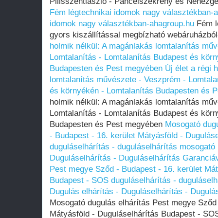
Pilisszentlászló - Páncélszekrény és Nehézgé
Fém légtechnikai idomok nagy választékban-
idomok nagy választékban-ahagroup.hu
Fém lé
gyors kiszállítással megbízható webáruházbó
holmik nélkül: A magánlakás lomtalanítás mű
Lomtalanítás - Lomtalanítás Budapest és körn
Budapesten és Pest megyében
Új élet a régi
lomtalanítás művészete - Veszprém - Lomtala
és környékén - Lomtalanítás Budapesten és 
holmik nélkül: A magánlakás lomtalanítás mű
Lomtalanítás - Lomtalanítás Budapest és körn
Budapesten és Pest megyében
Mosogató dugu
- Budapest - 16. kerület Mátyásföld - Dugulá
duguláselhárítás - duguláselhárítás mosogató l
Duguláselhárítás - Duguláselhárítás Garanciá
Pest megye Sződ - Budapest - 16. kerület Mát
Budapest - SOS duguláselhárítás - duguláselh
Dugulás elhárítás - Duguláselhárítás - Dugulá
Mosogató dugulás elhárítás Pest megye Sződ -
Mátyásföld - Duguláselhárítás Budapest - SOS