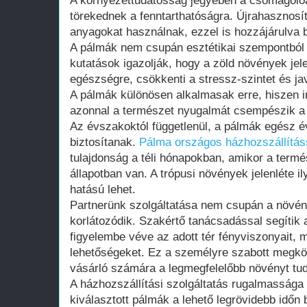
A környezettudatosság jegyében a csomagolóa
törekednek a fenntarthatóságra. Újrahasznosí
anyagokat használnak, ezzel is hozzájárulva
A pálmák nem csupán esztétikai szempontból 
kutatások igazolják, hogy a zöld növények jele
egészségre, csökkenti a stressz-szintet és ja
A pálmák különösen alkalmasak erre, hiszen
azonnal a természet nyugalmát csempészik a 
Az évszakoktól függetlenül, a pálmák egész é
biztosítanak.
Pálma országos házhozszállítás
tulajdonság a téli hónapokban, amikor a term
állapotban van. A trópusi növények jelenléte i
hatású lehet.
Partnerünk szolgáltatása nem csupán a növén
korlátozódik. Szakértő tanácsadással segítik a
figyelembe véve az adott tér fényviszonyait, 
lehetőségeket. Ez a személyre szabott megköz
vásárló számára a legmegfelelőbb növényt tudj
A házhozszállítási szolgáltatás rugalmassága 
kiválasztott pálmák a lehető legrövidebb idő