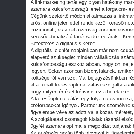
A linkmarketing tehát egy olyan hatékony ma
számára kulcsfontosságú lehet a forgalom- és
Cégünk szakértő módon alkalmazza a linkmarke
erős, online jelenléttel rendelkező, keresőmotor
pozícionált, és a célközönség körében elisme
keresőoptimalizáló tanácsadó cég árak - Kere
Befektetés a digitális sikerbe
A digitális jelenlét napjainkban már nem csu
alapvető szükséglet minden vállalkozás számá
kulcsfontosságú eszköz abban, hogy online je
legyen. Sokan azonban bizonytalanok, amikor
költségeiről van szó. Mai bejegyzésünkben ré
által kínált keresőoptimalizálási szolgáltatás
hogy milyen értéket képvisel ez a befektetés.
A keresőoptimalizálás egy folyamatos munka, 
erőforrásokat igényel. Partnerünk személyre 
figyelembe véve az adott vállalkozás méretét, 
A szolgáltatási csomagok kialakításánál els
ügyfél számára optimális megoldást tudjanak b
Az árképzés során több tényezőt is figyelembe