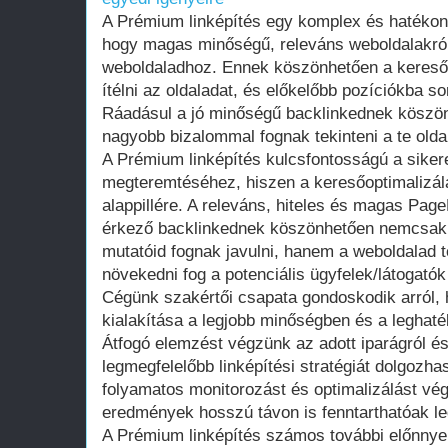
A Prémium linképítés egy komplex és hatéko
hogy magas minőségű, releváns weboldalakról 
weboldaladhoz. Ennek köszönhetően a kereső
ítélni az oldaladat, és előkelőbb pozíciókba soro
Ráadásul a jó minőségű backlinkednek köszön
nagyobb bizalommal fognak tekinteni a te olda
A Prémium linképítés kulcsfontosságú a sikere
megteremtéséhez, hiszen a keresőoptimalizál
alappillére. A releváns, hiteles és magas Pag
érkező backlinkednek köszönhetően nemcsak 
mutatóid fognak javulni, hanem a weboldalad t
növekedni fog a potenciális ügyfelek/látogat
Cégünk szakértői csapata gondoskodik arról,
kialakítása a legjobb minőségben és a leghat
Átfogó elemzést végzünk az adott iparágról és
legmegfelelőbb linképítési stratégiát dolgozh
folyamatos monitorozást és optimalizálást vég
eredmények hosszú távon is fenntarthatóak l
A Prémium linképítés számos további előnnyel 