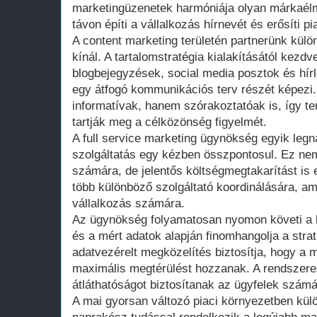
marketingüzenetek harmóniája olyan márkaél
távon építi a vállalkozás hírnevét és erősíti pia
A content marketing területén partnerünk kül
kínál. A tartalomstratégia kialakításától kezd
blogbejegyzések, social media posztok és hír
egy átfogó kommunikációs terv részét képezi
informatívak, hanem szórakoztatóak is, így 
tartják meg a célközönség figyelmét.
A full service marketing ügynökség egyik leg
szolgáltatás egy kézben összpontosul. Ez ne
számára, de jelentős költségmegtakarítást i
több különböző szolgáltató koordinálására, ami
vállalkozás számára.
Az ügynökség folyamatosan nyomon követi a
és a mért adatok alapján finomhangolja a stra
adatvezérelt megközelítés biztosítja, hogy a 
maximális megtérülést hozzanak. A rendszeres
átláthatóságot biztosítanak az ügyfelek számá
A mai gyorsan változó piaci környezetben kül