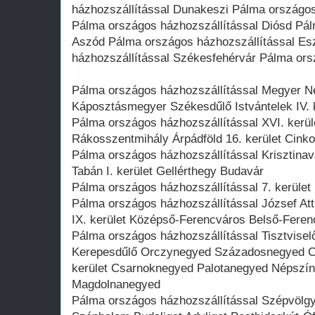
házhozszállítással Dunakeszi Pálma országos
Pálma országos házhozszállítással Diósd Pál
Aszód Pálma országos házhozszállítással E
házhozszállítással Székesfehérvár Pálma ors
Pálma országos házhozszállítással Megyer Né
Káposztásmegyer Székesdűlő Istvántelek IV. k
Pálma országos házhozszállítással XVI. kerü
Rákosszentmihály Árpádföld 16. kerület Cinko
Pálma országos házhozszállítással Krisztinavá
Tabán I. kerület Gellérthegy Budavár
Pálma országos házhozszállítással 7. kerület 
Pálma országos házhozszállítással József Att
IX. kerület Középső-Ferencváros Belső-Ferenc
Pálma országos házhozszállítással Tisztvisel
Kerepesdűlő Orczynegyed Századosnegyed Cor
kerület Csarnoknegyed Palotanegyed Népsz
Magdolnanegyed
Pálma országos házhozszállítással Szépvölgy