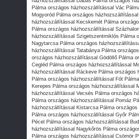
házhozszállítással Dabas Pálma országos ház
Pálma országos házhozszállítással Vác Pálma
Mogyoród Pálma országos házhozszállítássa
házhozszállítással Kecskemét Pálma országos
Pálma országos házhozszállítással Százhalo
házhozszállítással Szigetszentmiklós Pálma 
Nagytarcsa Pálma országos házhozszállításs
házhozszállítással Tatabánya Pálma országos
országos házhozszállítással Gödöllő Pálma o
Cegléd Pálma országos házhozszállítással M
házhozszállítással Ráckeve Pálma országos h
Pálma országos házhozszállítással Fót Pálma
Kerepes Pálma országos házhozszállítással 
házhozszállítással Vecsés Pálma országos há
Pálma országos házhozszállítással Pomáz P
házhozszállítással Kistarcsa Pálma országos
Pálma országos házhozszállítással Győr Pálm
Pécel Pálma országos házhozszállítással Bu
házhozszállítással Nagykőrös Pálma országos
Pálma országos házhozszállítással Csömör 