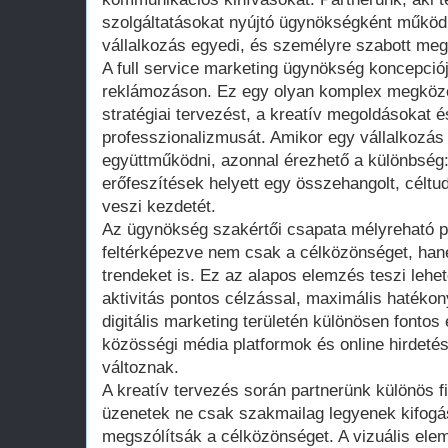
szolgáltatásokat nyújtó ügynökségként működi
vállalkozás egyedi, és személyre szabott me
A full service marketing ügynökség koncepci
reklámozáson. Ez egy olyan komplex megközel
stratégiai tervezést, a kreatív megoldásokat é
professzionalizmusát. Amikor egy vállalkozás
együttműködni, azonnal érezhető a különbség:
erőfeszítések helyett egy összehangolt, célt
veszi kezdetét.
Az ügynökség szakértői csapata mélyreható p
feltérképezve nem csak a célközönséget, han
trendeket is. Ez az alapos elemzés teszi leh
aktivitás pontos célzással, maximális hatékon
digitális marketing területén különösen fontos 
közösségi média platformok és online hirdetés
változnak.
A kreatív tervezés során partnerünk különös fi
üzenetek ne csak szakmailag legyenek kifogá
megszólítsák a célközönséget. A vizuális el