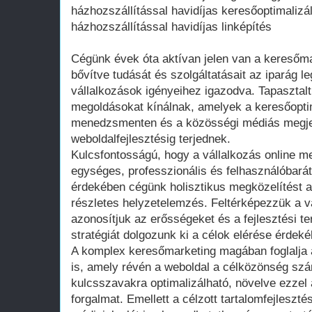
házhozszállítással havidíjas keresőoptimaliz
házhozszállítással havidíjas linképítés
Cégünk évek óta aktívan jelen van a keresőma
bővítve tudását és szolgáltatásait az iparág l
vállalkozások igényeihez igazodva. Tapasztal
megoldásokat kínálnak, amelyek a keresőoptim
menedzsmenten és a közösségi médiás megje
weboldalfejlesztésig terjednek.
Kulcsfontosságú, hogy a vállalkozás online 
egységes, professzionális és felhasználóbará
érdekében cégünk holisztikus megközelítést a
részletes helyzetelemzés. Feltérképezzük a váll
azonosítjuk az erősségeket és a fejlesztési te
stratégiát dolgozunk ki a célok elérése érdeké
A komplex keresőmarketing magában foglalja 
is, amely révén a weboldal a célközönség szá
kulcsszavakra optimalizálható, növelve ezzel 
forgalmat. Emellett a célzott tartalomfejleszt