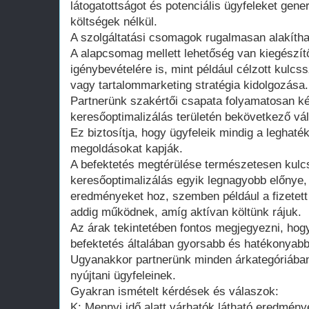
látogatottságot és potenciális ügyfeleket gener
költségek nélkül.
A szolgáltatási csomagok rugalmasan alakíthat
A alapcsomag mellett lehetőség van kiegészít
igénybevételére is, mint például célzott kulc
vagy tartalommarketing stratégia kidolgozása.
Partnerünk szakértői csapata folyamatosan ké
keresőoptimalizálás területén bekövetkező vál
Ez biztosítja, hogy ügyfeleik mindig a leghat
megoldásokat kapják.
A befektetés megtérülése természetesen kulc
keresőoptimalizálás egyik legnagyobb előnye,
eredményeket hoz, szemben például a fizetett
addig működnek, amíg aktívan költünk rájuk.
Az árak tekintetében fontos megjegyezni, ho
befektetés általában gyorsabb és hatékonyab
Ugyanakkor partnerünk minden árkategóriában
nyújtani ügyfeleinek.
Gyakran ismételt kérdések és válaszok:
K: Mennyi idő alatt várhatók látható eredmény