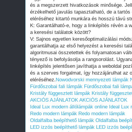
és a megszerzett hivatkozások minősége. Je
érzékelhető javulás tapasztalható, de a tartó
eléréséhez kitartó munkára és hosszú távú st
K: Garantálható-e, hogy a linképítés révén a 
a keresési találatok között?
V: Sajnos egyetlen keresőoptimalizálási módsz
garantálhatja az első helyezést a keresési tal
algoritmusai összetettek és folyamatosan vá
tényező is befolyásolja a rangsorolást. Ugyan
linképítés jelentősen javíthatja a weboldal pozí
és a szerves forgalmat, így hozzájárulhat az 
eléréséhez.
Nowodvorski mennyezeti lámpák
Fürdőszobai fali lámpák
Fürdőszobai fali lámp
Kristály függesztett lámpák
Kristály függeszte
AKCIÓS AJÁNLATOK
AKCIÓS AJÁNLATOK
Ideal Lux modern állólámpák online
Ideal Lux 
Redo modern lámpák
Redo modern lámpák
Oldalfalba beépíthető lámpák
Oldalfalba beépí
LED izzós beépíthető lámpák
LED izzós beépí