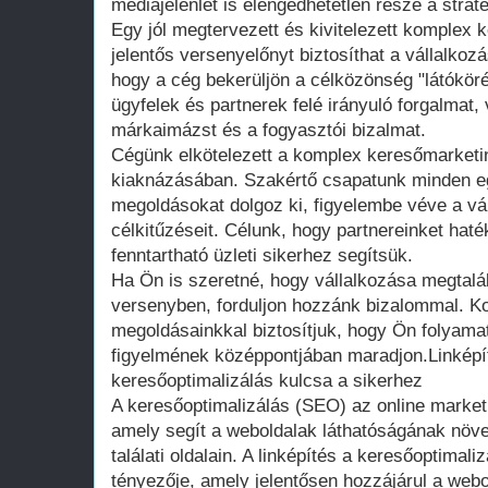
médiajelenlét is elengedhetetlen része a strat
Egy jól megtervezett és kivitelezett komplex
jelentős versenyelőnyt biztosíthat a vállalkoz
hogy a cég bekerüljön a célközönség "látóköré
ügyfelek és partnerek felé irányuló forgalmat,
márkaimázst és a fogyasztói bizalmat.
Cégünk elkötelezett a komplex keresőmarketin
kiaknázásában. Szakértő csapatunk minden e
megoldásokat dolgoz ki, figyelembe véve a vál
célkitűzéseit. Célunk, hogy partnereinket haté
fenntartható üzleti sikerhez segítsük.
Ha Ön is szeretné, hogy vállalkozása megtalálj
versenyben, forduljon hozzánk bizalommal. 
megoldásainkkal biztosítjuk, hogy Ön folyamat
figyelmének középpontjában maradjon.Linképít
keresőoptimalizálás kulcsa a sikerhez
A keresőoptimalizálás (SEO) az online market
amely segít a weboldalak láthatóságának növ
találati oldalain. A linképítés a keresőoptimal
tényezője, amely jelentősen hozzájárul a webo