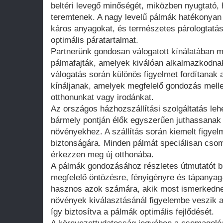
beltéri levegő minőségét, miközben nyugtató,
teremtenek. A nagy levelű pálmák hatékonyan 
káros anyagokat, és természetes párologtatás
optimális páratartalmat.
Partnerünk gondosan válogatott kínálatában m
pálmafajták, amelyek kiválóan alkalmazkodnak
válogatás során különös figyelmet fordítanak 
kínáljanak, amelyek megfelelő gondozás melle
otthonunkat vagy irodánkat.
Az országos házhozszállítási szolgáltatás leh
bármely pontján élők egyszerűen juthassanak
növényekhez. A szállítás során kiemelt figyel
biztonságára. Minden pálmát speciálisan csom
érkezzen meg új otthonába.
A pálmák gondozásához részletes útmutatót bi
megfelelő öntözésre, fényigényre és tápanyag
hasznos azok számára, akik most ismerkednek
növények kiválasztásánál figyelembe veszik az
így biztosítva a pálmák optimális fejlődését.