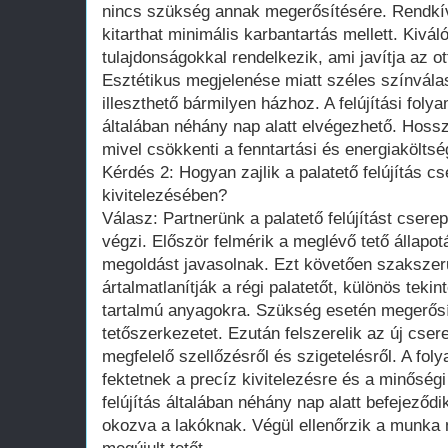
nincs szükség annak megerősítésére. Rendkívü
kitarthat minimális karbantartás mellett. Kivál
tulajdonságokkal rendelkezik, ami javítja az 
Esztétikus megjelenése miatt széles színvála
illeszthető bármilyen házhoz. A felújítási fol
általában néhány nap alatt elvégezhető. Hoss
mivel csökkenti a fenntartási és energiaköltsé
Kérdés 2: Hogyan zajlik a palatető felújítás 
kivitelezésében?
Válasz: Partnerünk a palatető felújítást cser
végzi. Először felmérik a meglévő tető állapo
megoldást javasolnak. Ezt követően szakszerű
ártalmatlanítják a régi palatetőt, különös teki
tartalmú anyagokra. Szükség esetén megerősít
tetőszerkezetet. Ezután felszerelik az új cs
megfelelő szellőzésről és szigetelésről. A fo
fektetnek a precíz kivitelezésre és a minőség
felújítás általában néhány nap alatt befejeződ
okozva a lakóknak. Végül ellenőrzik a munka m