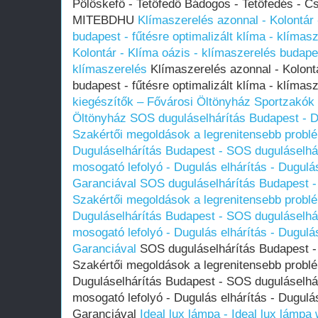
Pölöskefő - Tetőfedő Bádogos - Tetőfedés - C
MITEBDHU
Klímaszerelés azonnal - Kolontár 
budapest - fűtésre optimalizált klíma - klímas
Kolontár - Klíma oázis - klímaszerelés budapes
klímaszerelés
Klímaszerelés azonnal - Kolontá
budapest - fűtésre optimalizált klíma - klímas
kiegészítők – Fővárosi Öltönyház
Sportzakók 
Öltönyház
SOS duguláselhárítás Budapest - Du
Szakértői megoldások a legrenitensebb probl
Duguláselhárítás Budapest - SOS duguláselhár
mosogató lefolyó - Dugulás elhárítás - Dugulá
Garanciával
SOS duguláselhárítás Budapest - 
Szakértői megoldások a legrenitensebb probl
Duguláselhárítás Budapest - SOS duguláselhár
mosogató lefolyó - Dugulás elhárítás - Dugulá
Garanciával
SOS duguláselhárítás Budapest - 
Szakértői megoldások a legrenitensebb probl
Duguláselhárítás Budapest - SOS duguláselhár
mosogató lefolyó - Dugulás elhárítás - Dugulá
Garanciával
Ideal lux lámpa - Ideal lux lámpa