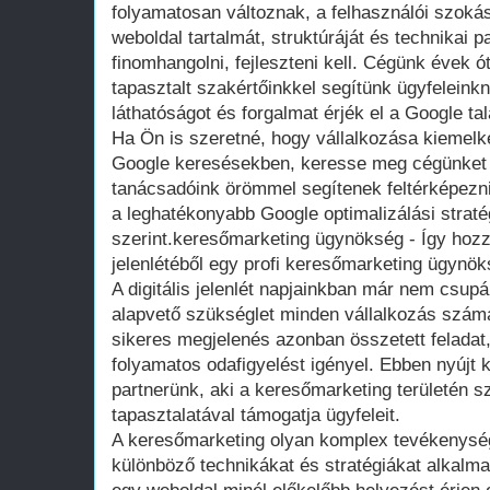
folyamatosan változnak, a felhasználói szokás
weboldal tartalmát, struktúráját és technikai 
finomhangolni, fejleszteni kell. Cégünk évek ó
tapasztalt szakértőinkkel segítünk ügyfelein
láthatóságot és forgalmat érjék el a Google talál
Ha Ön is szeretné, hogy vállalkozása kiemelk
Google keresésekben, keresse meg cégünket
tanácsadóink örömmel segítenek feltérképezni
a leghatékonyabb Google optimalizálási stratég
szerint.keresőmarketing ügynökség - Így hoz
jelenlétéből egy profi keresőmarketing ügynö
A digitális jelenlét napjainkban már nem csu
alapvető szükséglet minden vállalkozás számá
sikeres megjelenés azonban összetett feladat
folyamatos odafigyelést igényel. Ebben nyújt 
partnerünk, aki a keresőmarketing területén s
tapasztalatával támogatja ügyfeleit.
A keresőmarketing olyan komplex tevékenysé
különböző technikákat és stratégiákat alkal