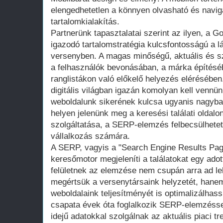
elengedhetetlen a könnyen olvasható és navig
tartalomkialakítás.
Partnerünk tapasztalatai szerint az ilyen, a G
igazodó tartalomstratégia kulcsfontosságú a lát
versenyben. A magas minőségű, aktuális és sz
a felhasználók bevonásában, a márka építéséb
ranglistákon való előkelő helyezés elérésében
digitális világban igazán komolyan kell vennün
weboldalunk sikerének kulcsa ugyanis nagyba
helyen jelenünk meg a keresési találati oldalo
szolgáltatása, a SERP-elemzés felbecsülhetet
vállalkozás számára.
A SERP, vagyis a "Search Engine Results Page"
keresőmotor megjeleníti a találatokat egy ado
felületnek az elemzése nem csupán arra ad le
megértsük a versenytársaink helyzetét, hanem 
weboldalaink teljesítményét is optimalizálhas
csapata évek óta foglalkozik SERP-elemzéssel
idejű adatokkal szolgálnak az aktuális piaci tr