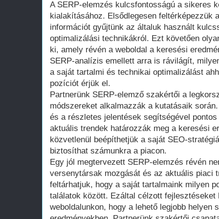
A SERP-elemzés kulcsfontosságú a sikeres ker
kialakításához. Elsődlegesen feltérképezzük a
információt gyűjtünk az általuk használt kulcs
optimalizálási technikákról. Ezt követően oly
ki, amely révén a weboldal a keresési eredmé
SERP-analízis emellett arra is rávilágít, milye
a saját tartalmi és technikai optimalizálást ah
pozíciót érjük el.
Partnerünk SERP-elemző szakértői a legkors
módszereket alkalmazzák a kutatásaik során. 
és a részletes jelentések segítségével pontos
aktuális trendek határozzák meg a keresési e
közvetlenül beépíthetjük a saját SEO-stratégi
biztosíthat számunkra a piacon.
Egy jól megtervezett SERP-elemzés révén ne
versenytársak mozgását és az aktuális piaci t
feltárhatjuk, hogy a saját tartalmaink milyen p
találatok között. Ezáltal célzott fejlesztéseket
weboldalunkon, hogy a lehető legjobb helyen s
eredményekben. Partnerünk szakértői csapata