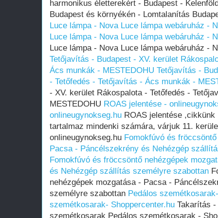
harmonikus életterekért - Budapest - Kelenföl
Budapest és környékén - Lomtalanítás Buda
Luce lámpa - Nova Luce lámpa webáruház - N
Luce lámpa - Nova Luce lámpa webáruház - N
Luce lámpa - Nova Luce lámpa webáruház - N
Tetőjavítás - Budapest - XV. kerület Rákospalot
Ács munkák - MESTEDOHU
Tetőjavítás - Bu
- Tetőfedés - Tetőjavítás - Ács munkák - M
- XV. kerület Rákospalota - Tetőfedés - Tetőja
MESTEDOHU
ROAS jelentése - onlineugynok
onlineugynokseg.hu
ROAS jelentése ,cikkünk 
tartalmaz mindenki számára, várjuk 11. kerüle
onlineugynokseg.hu
Fomokfúvó és fröccsöntő
Pacsa - Páncélszekrény és Nehézgép szállít
Fomokfúvó és fröccsöntő nehézgépek mozgat
és Nehézgép szállítás személyre szabottan
Fo
nehézgépek mozgatása - Pacsa - Páncélszekr
személyre szabottan
Pedálos szemétkosarak-
szemétkosarak- Shoppercenter.hu
Takarítás -
szemétkosarak Pedálos szemétkosarak - Shop