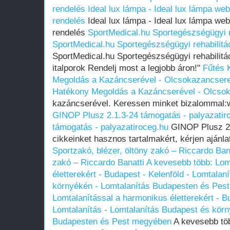
rendelés
Ideal lux lámpa - Ideal lux lámpa we
rendelés
Ideal lux lámpa - Ideal lux lámpa web
rendelés
SportMedical.hu Sportegészségügyi r
SportMedical.hu Sportegészségügyi rehabilitá
SportMedical.hu Sportegészségügyi rehabilitá
italporok Rendelj most a legjobb áron!"
Fűtés 
Megoldás a Kazáncserével - Olcsokazancser
Hatékony Megoldás a Kazáncserével - Olcso
kazáncserével. Keressen minket bizalommal
GINOP Plusz 2.1.3-24 támogatás - palyazatir
támogatás - palyazatiroceg.hu
GINOP Plusz 2.
cikkeinket hasznos tartalmakért, kérjen ajánla
Sportzakó, blézer, öltöny zakó – Riccardo Ban
zakó – Riccardo Banatti
A kevesebb több: Lom
életterekért - Budapest - Kelenföld - Lomtalan
környékén - Lomtalanítás Budapesten és Pes
Lomtalanítással a harmonikus életterekért - Bu
Lomtalanítás - Lomtalanítás Budapest és körn
Budapesten és Pest megyében
A kevesebb töb