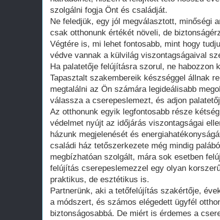
szolgálni fogja Önt és családját.
Ne feledjük, egy jól megválasztott, minőségi 
csak otthonunk értékét növeli, de biztonságérze
Végtére is, mi lehet fontosabb, mint hogy tudj
védve vannak a külvilág viszontagságaival s
Ha palatetője felújításra szorul, ne habozzon 
Tapasztalt szakembereik készséggel állnak r
megtalálni az Ön számára legideálisabb mego
válassza a cserepeslemezt, és adjon palatetőj
Az otthonunk egyik legfontosabb része kétség
védelmet nyújt az időjárás viszontagságai elle
házunk megjelenését és energiahatékonyságá
családi ház tetőszerkezete még mindig palából
megbízhatóan szolgált, mára sok esetben felújí
felújítás cserepeslemezzel egy olyan korsze
praktikus, de esztétikus is.
Partnerünk, aki a tetőfelújítás szakértője, év
a módszert, és számos elégedett ügyfél otthon
biztonságosabbá. De miért is érdemes a csere