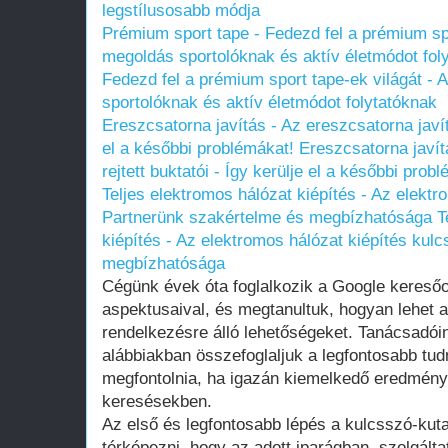
legstílusosabb módja
Prémium sport tape - Fedezd fel a prémium spo
megoldás sportolóknak és aktív életmódot fol
Fedezd fel a prémium sport tape-ek világát - 
sportolóknak és aktív életmódot folytatóknak
Ereszcsatorna javítás - Az ereszcsatorna javítá
el a későbbi problémákat!
Ereszcsatorna javít
rejtett buktatói - Így kerülje el a későbbi prob
Teljes elektromos hálózat kiépítés - Az elektr
Partnerünk szakértelme és megbízhatósága
T
kiépítés - Az elektromos hálózat kiépítés kul
megbízhatósága
Cégünk évek óta foglalkozik a Google keresőo
aspektusaival, és megtanultuk, hogyan lehet a
rendelkezésre álló lehetőségeket. Tanácsadóin
alábbiakban összefoglaljuk a legfontosabb tu
megfontolnia, ha igazán kiemelkedő eredménye
keresésekben.
Az első és legfontosabb lépés a kulcsszó-kutat
térképezni, hogy az adott iparágban, szolgálta