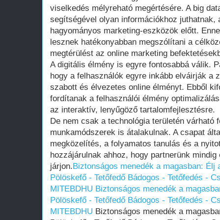
viselkedés mélyreható megértésére. A big data 
segítségével olyan információkhoz juthatnak,
hagyományos marketing-eszközök előtt. Enn
lesznek hatékonyabban megszólítani a célköz
megtérülést az online marketing befektetések
A digitális élmény is egyre fontosabbá válik. Pa
hogy a felhasználók egyre inkább elváirják 
szabott és élvezetes online élményt. Ebből kif
fordítanak a felhasználói élmény optimalizálá
az interaktív, lenyűgöző tartalomfejlesztésre.
De nem csak a technológia területén várható fej
munkamódszerek is átalakulnak. A csapat által
megközelítés, a folyamatos tanulás és a nyit
hozzájárulnak ahhoz, hogy partnerünk mindig 
járjon.
Biztonságos menedék a magasban: Élj a 
Pölöskefő - Tetőfedő Bádogos - Tetőfedés - C
MITEBDHU
Biztonságos menedék a magasban: 
Pölöskefő - Tetőfedő Bádogos - Tetőfedés - C
MITEBDHU
Biztonságos menedék a magasban: 