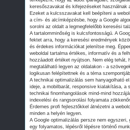
keresőszavakat és kifejezéseket használnak 
Ezeket a kulcsszavakat kell beépíteni a webo
a cím- és alcímképzésbe, hogy a Google algo
sorolni az oldalt a legmegfelelőbb keresési tal
A tartalomminőség is kulcsfontosságú. A Goo
fektet arra, hogy a keresési eredmények közö
és érdekes információkat jelenítse meg. Éppen
weboldal tartalma értékes, informatív és a f
hozzáadott értéket nyújtson. Nem elég tehát,
megtalálható legyen az oldalakon - a szöveg
logikusan felépítettnek és a téma szempontjábó
A technikai optimalizálás sem hanyagolható el.
ideje, a mobilbarát, responsive kialakítása, a
technikai finomhangolások mind-mind hozzájá
indexelési és rangsorolási folyamata zökkenőm
Érdemes profi fejlesztőkkel átnézetni a webold
minden a helyén legyen.
A Google optimalizálás persze nem egyszeri, g
egy folyamatos, lépésről lépésre történő mun