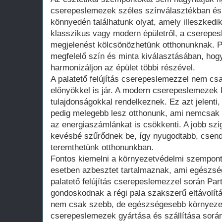
cserepeslemezek széles színválasztékban és 
könnyedén találhatunk olyat, amely illeszkedi
klasszikus vagy modern épületről, a cserepes
megjelenést kölcsönözhetünk otthonunknak. P
megfelelő szín és minta kiválasztásában, ho
harmonizáljon az épület többi részével.
A palatető felújítás cserepeslemezzel nem csak
előnyökkel is jár. A modern cserepeslemezek 
tulajdonságokkal rendelkeznek. Ez azt jelenti
pedig melegebb lesz otthonunk, ami nemcsak a
az energiaszámlánkat is csökkenti. A jobb szig
kevésbé szűrődnek be, így nyugodtabb, csen
teremthetünk otthonunkban.
Fontos kiemelni a környezetvédelmi szemponto
esetben azbesztet tartalmaznak, ami egészség
palatető felújítás cserepeslemezzel során Pa
gondoskodnak a régi pala szakszerű eltávolítás
nem csak szebb, de egészségesebb környezet
cserepeslemezek gyártása és szállítása sorá