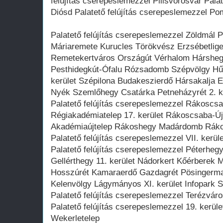
felújítás cserepeslemezzel Pilisvörösvár Pala
Diósd Palatető felújítás cserepeslemezzel P
Palatető felújítás cserepeslemezzel Zöldmál 
Máriaremete Kurucles Törökvész Erzsébetlig
Remetekertváros Országút Vérhalom Hárshegy
Pesthidegkút-Ófalu Rózsadomb Szépvölgy Hűvö
kerület Szépilona Budakeszierdő Hársakalja 
Nyék Szemlőhegy Csatárka Petneházyrét 2. k
Palatető felújítás cserepeslemezzel Rákoscsa
Régiakadémiatelep 17. kerület Rákoscsaba-Újt
Akadémiaújtelep Rákoshegy Madárdomb Ráko
Palatető felújítás cserepeslemezzel VII. kerül
Palatető felújítás cserepeslemezzel Péterhe
Gellérthegy 11. kerület Nádorkert Kőérberek
Hosszúrét Kamaraerdő Gazdagrét Pösingermaj
Kelenvölgy Lágymányos XI. kerület Infopark 
Palatető felújítás cserepeslemezzel Terézváros
Palatető felújítás cserepeslemezzel 19. kerüle
Wekerletelep