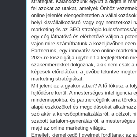
stratégiát. Kalandozzunk együtt a digitális ma
fel azokat az utakat, amelyek Önhöz vezetnek
online jelenlét elengedhetetlen a vállalkozáso
helyi kisvállalkozásról vagy egy nemzetközi nag
marketing és az SEO stratégia kulcsfontosság
egy cég láthatóvá és elérhetővé váljon a pote
vajon mire számíthatunk a közeljövőben ezen 
Partnerünk, egy innovatív seo online marketi
2025-re kiszolgálja ügyfeleit a legfejlettebb 
szakemberekkel dolgoznak, akik nem csak a 
képesek előrelátóan, a jövőbe tekintve megte
marketing stratégiákat.
Mit jelent ez a gyakorlatban? A fő fókusz a fo
fejlődésre kerül. A mesterséges intelligencia 
mindennapokba, és partnercégünk arra töreks
alapú eszközöket és megoldásokat alkalmazza
szó akár a keresőoptimalizálásról, a célzott 
szabott tartalom-generálásról, a mesterséges i
majd az online marketing világát.
Emellett kiemelkedő figyelmet fordítanak az a