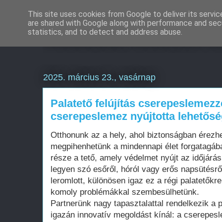
This site uses cookies from Google to deliver its servic
are shared with Google along with performance and secu
Weboldal készítés é
statistics, and to detect and address abuse.
2025. március 23., vasárnap
Palatető felújítás cserepeslemezze
cserepeslemez nyújtotta lehetősé
Otthonunk az a hely, ahol biztonságban érezh
megpihenhetünk a mindennapi élet forgatagába
része a tető, amely védelmet nyújt az időjár
legyen szó esőről, hóról vagy erős napsütésrő
leromlott, különösen igaz ez a régi palatetőkr
komoly problémákkal szembesülhetünk.
Partnerünk nagy tapasztalattal rendelkezik a p
igazán innovatív megoldást kínál: a cserepesle