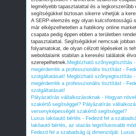
legmélyebb tapasztalattal és a legkorszerűbb 
segítségükkel biztosan sikerre vihetjük a kere
A SERP-elemzés egy olyan kulcsfontosságú sz
már elképzelhetetlen a hatékony online market
csapata pedig éppen ebben a területben rende
tapasztalattal. Segítségükkel nemcsak jobban 
folyamatokat, de olyan célzott lépéseket is t
weboldalaink stabilan a keresési találatok élv
szerepelhetnek.
Megbízható szőnyegtisztítás 
megérdemlik a professzionális tisztítást - Fe
szolgáltatásait!
Megbízható szőnyegtisztítás -
megérdemlik a professzionális tisztítást - Fe
szolgáltatásait!
Pályázatírás vállalkozásoknak - Hogyan növe
szakértő segítséggel?
Pályázatírás vállalkoz
versenyképességét szakértő segítséggel?
Luxus lakóautó bérlés - Fedezd fel a szabadsá
lakóautó bérlés, az utazás legstílusosabb mód
Fedezd fel a szabadság új dimenzióját: Luxus 