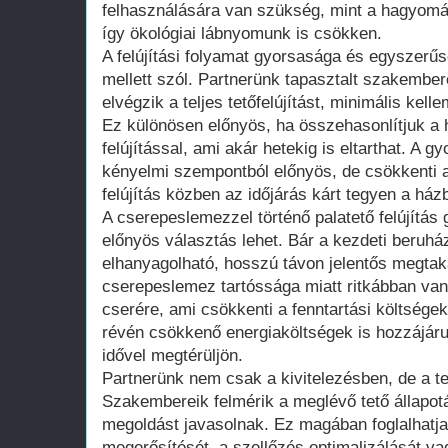
felhasználására van szükség, mint a hagyomá
így ökológiai lábnyomunk is csökken.
A felújítási folyamat gyorsasága és egyszerű
mellett szól. Partnerünk tapasztalt szakember
elvégzik a teljes tetőfelújítást, minimális kel
Ez különösen előnyös, ha összehasonlítjuk a
felújítással, ami akár hetekig is eltarthat. A 
kényelmi szempontból előnyös, de csökkenti a
felújítás közben az időjárás kárt tegyen a ház
A cserepeslemezzel történő palatető felújítás
előnyös választás lehet. Bár a kezdeti beruh
elhanyagolható, hosszú távon jelentős megtak
cserepeslemez tartóssága miatt ritkábban van
cserére, ami csökkenti a fenntartási költségek
révén csökkenő energiaköltségek is hozzájár
idővel megtérüljön.
Partnerünk nem csak a kivitelezésben, de a te
Szakembereik felmérik a meglévő tető állapot
megoldást javasolnak. Ez magában foglalhatja
megerősítését, a szellőzés optimalizálását 