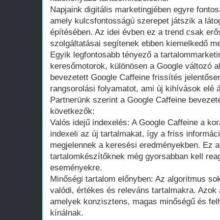
Napjaink digitális marketingjében egyre fontos
amely kulcsfontosságú szerepet játszik a lá
építésében. Az idei évben ez a trend csak erő
szolgáltatásai segítenek ebben kiemelkedő me
Egyik legfontosabb tényező a tartalommarket
keresőmotorok, különösen a Google változó a
bevezetett Google Caffeine frissítés jelentősen
rangsorolási folyamatot, ami új kihívások elé á
Partnerünk szerint a Google Caffeine bevezet
következők:
Valós idejű indexelés: A Google Caffeine a ko
indexeli az új tartalmakat, így a friss inform
megjelennek a keresési eredményekben. Ez azt
tartalomkészítőknek még gyorsabban kell reag
eseményekre.
Minőségi tartalom előnyben: Az algoritmus so
valódi, értékes és releváns tartalmakra. Azok
amelyek konzisztens, magas minőségű és felh
kínálnak.