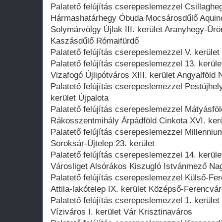
Palatető felújítás cserepeslemezzel Csillagh
Hármashatárhegy Óbuda Mocsárosdűlő Aquin
Solymárvölgy Újlak III. kerület Aranyhegy-Ür
Kaszásdűlő Rómaifürdő
Palatető felújítás cserepeslemezzel V. kerület
Palatető felújítás cserepeslemezzel 13. kerü
Vizafogó Újlipótváros XIII. kerület Angyalföld
Palatető felújítás cserepeslemezzel Pestújhel
kerület Újpalota
Palatető felújítás cserepeslemezzel Mátyásfö
Rákosszentmihály Árpádföld Cinkota XVI. kerü
Palatető felújítás cserepeslemezzel Millennium
Soroksár-Újtelep 23. kerület
Palatető felújítás cserepeslemezzel 14. kerü
Városliget Alsórákos Kiszugló Istvánmező Nag
Palatető felújítás cserepeslemezzel Külső-Fer
Attila-lakótelep IX. kerület Középső-Ferencv
Palatető felújítás cserepeslemezzel 1. kerüle
Víziváros I. kerület Vár Krisztinaváros