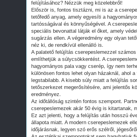
felújításához? Nézzük meg közelebbről!
Először is, fontos tisztázni, mi is az a cser
tetőfedő anyag, amely egyesíti a hagyományo
tartósságával és könnyűségével. A cserepesl
speciális bevonattal látják el őket, amely véd
sugárzás ellen. A végeredmény egy olyan tető
néz ki, de rendkívül ellenálló is.
A palatető felújítás cserepeslemezzel számos 
említhetjük a súlycsökkentést. A cserepeslem
hagyományos pala vagy cserép, így nem terheli
különösen fontos lehet olyan házaknál, ahol 
legstabilabb. A kisebb súly miatt a felújítás s
tetőszerkezet megerősítésére, ami jelentős k
eredményez.
Az időtállóság szintén fontos szempont. Partn
cserepeslemezek akár 50 évig is kitartanak, m
Ez azt jelenti, hogy a felújítás után hosszú é
állapota miatt. A modern cserepeslemezek ell
időjárásnak, legyen szó erős szélről, jégesőrő
Az esztétikai szempontokat sem hagyhatjuk fi