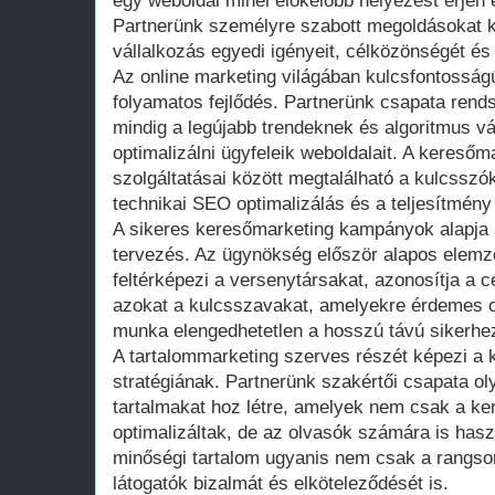
egy weboldal minél előkelőbb helyezést érjen e
Partnerünk személyre szabott megoldásokat kí
vállalkozás egyedi igényeit, célközönségét és 
Az online marketing világában kulcsfontosság
folyamatos fejlődés. Partnerünk csapata rend
mindig a legújabb trendeknek és algoritmus v
optimalizálni ügyfeleik weboldalait. A kereső
szolgáltatásai között megtalálható a kulcsszók
technikai SEO optimalizálás és a teljesítmény
A sikeres keresőmarketing kampányok alapja a
tervezés. Az ügynökség először alapos elemz
feltérképezi a versenytársakat, azonosítja a
azokat a kulcsszavakat, amelyekre érdemes op
munka elengedhetetlen a hosszú távú sikerhe
A tartalommarketing szerves részét képezi a 
stratégiának. Partnerünk szakértői csapata ol
tartalmakat hoz létre, amelyek nem csak a k
optimalizáltak, de az olvasók számára is hasz
minőségi tartalom ugyanis nem csak a rangsoro
látogatók bizalmát és elköteleződését is.