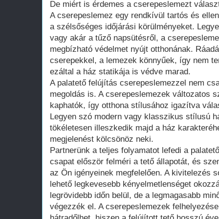
De miért is érdemes a cserepeslemezt válasz
A cserepeslemez egy rendkívül tartós és ellen
a szélsőséges időjárási körülményeket. Legyen
vagy akár a tűző napsütésről, a cserepeslem
megbízható védelmet nyújt otthonának. Ráa
cserepekkel, a lemezek könnyűek, így nem ter
ezáltal a ház statikája is védve marad.
A palatető felújítás cserepeslemezzel nem csa
megoldás is. A cserepeslemezek változatos 
kaphatók, így otthona stílusához igazítva válas
Legyen szó modern vagy klasszikus stílusú h
tökéletesen illeszkedik majd a ház karakteréh
megjelenést kölcsönöz neki.
Partnerünk a teljes folyamatot lefedi a palatető
csapat először felméri a tető állapotát, és sze
az Ön igényeinek megfelelően. A kivitelezés s
lehető legkevesebb kényelmetlenséget okozzá
legrövidebb időn belül, de a legmagasabb min
végezzék el. A cserepeslemezek felhelyezése
hátradőlhet, hiszen a felújított tető hosszú éve