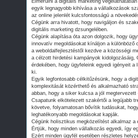
Elmerülni a digitális marketing végeláthatatla
egyik legnagyobb kihívása a vállalkozások sz
az online jelenlét kulcsfontosságú a növeke
Cégünk arra hivatott, hogy navigáljon és szak
digitális marketing dzsungelében.
Cégünk alapítása óta azon dolgozik, hogy üg
innovatív megoldásokat kínáljon a különböző 
a weboldalfejlesztéstől kezdve a közösségi 
a célzott hirdetési kampányok kidolgozásáig
érdekében, hogy ügyfeleink egyedi igényeit a
ki.
Egyik legfontosabb célkitűzésünk, hogy a digi
komplexitását közérthető és alkalmazható stra
abban, hogy a siker kulcsa a jól megtervezett és
Csapatunk elkötelezett szakértői a legújabb t
követve, folyamatosan bővítik tudásukat, hogy
leghatékonyabb megoldásokat kapják.
Cégünk holisztikus megközelítést alkalmaz a di
Értjük, hogy minden vállalkozás egyedi, így e
Ezért minden ügyfél esetében részletes hely