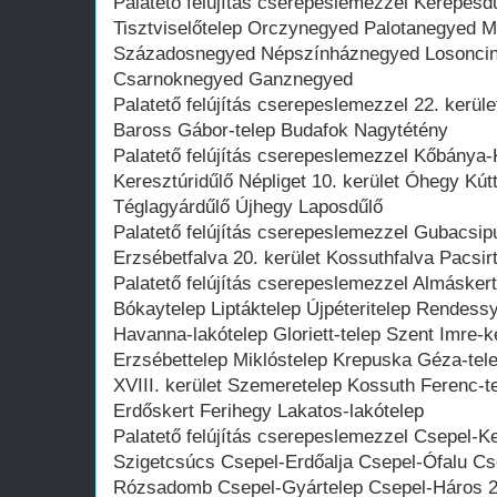
Palatető felújítás cserepeslemezzel Kerepesdű
Tisztviselőtelep Orczynegyed Palotanegyed 
Századosnegyed Népszínháznegyed Losoncine
Csarnoknegyed Ganznegyed
Palatető felújítás cserepeslemezzel 22. kerüle
Baross Gábor-telep Budafok Nagytétény
Palatető felújítás cserepeslemezzel Kőbánya-
Keresztúridűlő Népliget 10. kerület Óhegy Kútt
Téglagyárdűlő Újhegy Laposdűlő
Palatető felújítás cserepeslemezzel Gubacsip
Erzsébetfalva 20. kerület Kossuthfalva Pacsir
Palatető felújítás cserepeslemezzel Almáskert
Bókaytelep Liptáktelep Újpéteritelep Rendess
Havanna-lakótelep Gloriett-telep Szent Imre-
Erzsébettelep Miklóstelep Krepuska Géza-tel
XVIII. kerület Szemeretelep Kossuth Ferenc-te
Erdőskert Ferihegy Lakatos-lakótelep
Palatető felújítás cserepeslemezzel Csepel-Ke
Szigetcsúcs Csepel-Erdőalja Csepel-Ófalu Cse
Rózsadomb Csepel-Gyártelep Csepel-Háros 21