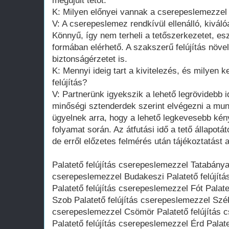
megújult tetőt.
K: Milyen előnyei vannak a cserepeslemezzel t
V: A cserepeslemez rendkívül ellenálló, kiváló
Könnyű, így nem terheli a tetőszerkezetet, e
formában elérhető. A szakszerű felújítás növeli
biztonságérzetet is.
K: Mennyi ideig tart a kivitelezés, és milyen k
felújítás?
V: Partnerünk igyekszik a lehető legrövidebb 
minőségi sztenderdek szerint elvégezni a mun
ügyelnek arra, hogy a lehető legkevesebb ké
folyamat során. Az átfutási idő a tető állapotát
de erről előzetes felmérés után tájékoztatást 
Palatető felújítás cserepeslemezzel Tatabánya 
cserepeslemezzel Budakeszi Palatető felújít
Palatető felújítás cserepeslemezzel Fót Palat
Szob Palatető felújítás cserepeslemezzel Szék
cserepeslemezzel Csömör Palatető felújítás 
Palatető felújítás cserepeslemezzel Érd Palat