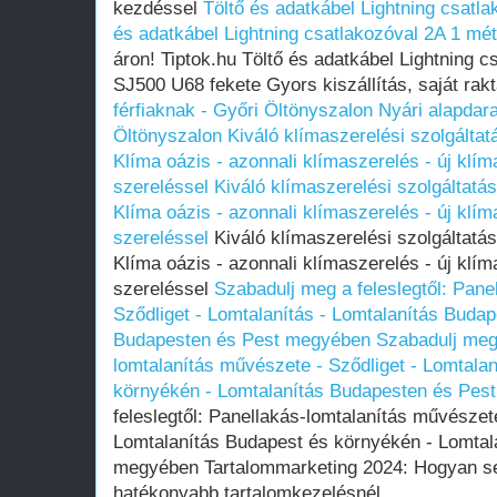
kezdéssel
Töltő és adatkábel Lightning csat
és adatkábel Lightning csatlakozóval 2A 1 m
áron! Tiptok.hu Töltő és adatkábel Lightning
SJ500 U68 fekete Gyors kiszállítás, saját rak
férfiaknak - Győri Öltönyszalon
Nyári alapdara
Öltönyszalon
Kiváló klímaszerelési szolgálta
Klíma oázis - azonnali klímaszerelés - új klím
szereléssel
Kiváló klímaszerelési szolgáltat
Klíma oázis - azonnali klímaszerelés - új klím
szereléssel
Kiváló klímaszerelési szolgáltatá
Klíma oázis - azonnali klímaszerelés - új klím
szereléssel
Szabadulj meg a feleslegtől: Pane
Sződliget - Lomtalanítás - Lomtalanítás Buda
Budapesten és Pest megyében
Szabadulj meg 
lomtalanítás művészete - Sződliget - Lomtala
környékén - Lomtalanítás Budapesten és Pes
feleslegtől: Panellakás-lomtalanítás művészete
Lomtalanítás Budapest és környékén - Lomtal
megyében Tartalommarketing 2024: Hogyan seg
hatékonyabb tartalomkezelésnél