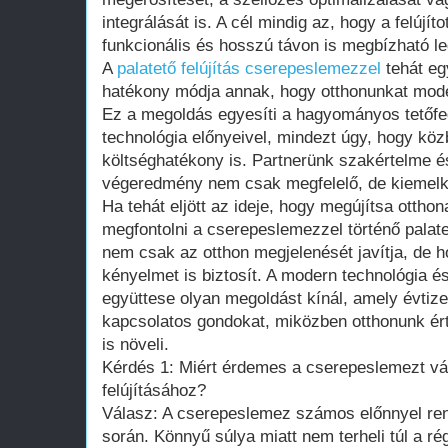
integrálását is. A cél mindig az, hogy a felújít
funkcionális és hosszú távon is megbízható l
A
palatető felújítás cserepeslemezzel
tehát eg
hatékony módja annak, hogy otthonunkat moder
Ez a megoldás egyesíti a hagyományos tetőf
technológia előnyeivel, mindezt úgy, hogy kö
költséghatékony is. Partnerünk szakértelme és
végeredmény nem csak megfelelő, de kiemelk
Ha tehát eljött az ideje, hogy megújítsa ottho
megfontolni a cserepeslemezzel történő palate
nem csak az otthon megjelenését javítja, de 
kényelmet is biztosít. A modern technológia és
együttese olyan megoldást kínál, amely évtize
kapcsolatos gondokat, miközben otthonunk ér
is növeli.
Kérdés 1: Miért érdemes a cserepeslemezt vál
felújításához?
Válasz: A cserepeslemez számos előnnyel rende
során. Könnyű súlya miatt nem terheli túl a ré