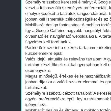
Személyre szabott keresési élmény: A Google
veszi a felhasználó személyes preferenciáit, k
elhelyezkedését a találatok rangsorolásánál.
jobban kell ismerniük célközönségüket és az ő
Mobilbarát design fontossága: A mobilon tört
így a Google Caffeine nagyobb hangsúlyt fekt
olvasható és navigálható weboldalakra. A tart
figyelmet kell fordítaniuk.
Partnerünk szerint a sikeres tartalommarketin
kulcselemekre épül:
Valós idejű, aktuális és releváns tartalom: A g
tartalomkészítőknek sokkal gyorsabban kell re
eseményekre.
Magas minőségű, értékes és felhasználóbarát 
jobban díjazza a valódi szakértelemmel és go
tartalmakat.
Személyre szabott, célzott tartalom: A keresé
egyéni preferenciákra épül, így a tartalomnak 
igényeihez.
Mobilbarát design és élmény: A mobilon törté