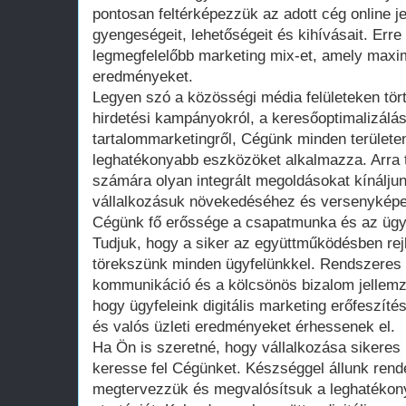
pontosan feltérképezzük az adott cég online je
gyengeségeit, lehetőségeit és kihívásait. Erre 
legmegfelelőbb marketing mix-et, amely maxim
eredményeket.
Legyen szó a közösségi média felületeken tört
hirdetési kampányokról, a keresőoptimalizálá
tartalommarketingről, Cégünk minden terület
leghatékonyabb eszközöket alkalmazza. Arra 
számára olyan integrált megoldásokat kínálju
vállalkozásuk növekedéséhez és versenykép
Cégünk fő erőssége a csapatmunka és az ügy
Tudjuk, hogy a siker az együttműködésben rejl
törekszünk minden ügyfelünkkel. Rendszeres 
kommunikáció és a kölcsönös bizalom jellemzi
hogy ügyfeleink digitális marketing erőfeszíté
és valós üzleti eredményeket érhessenek el.
Ha Ön is szeretné, hogy vállalkozása sikeres l
keresse fel Cégünket. Készséggel állunk ren
megtervezzük és megvalósítsuk a leghatékon