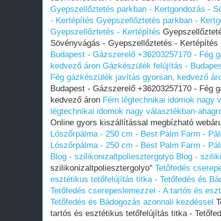
Gyepszellőztetés parkban - Kertgondozás - S
- Kertépítés
Gyepszellőztetés parkban - Kert
Gyepszellőztetés - Kertépítés
Gyepszellőzteté
Sövényvágás - Gyepszellőztetés - Kertépítés
Budapest - Gázszerelő +36203257170 - Fég gá
kedvező áron
Gázkészülék felújítás - Budape
Fég gázkészülék javítás gyorsan, kedvező ár
Budapest - Gázszerelő +36203257170 - Fég gá
kedvező áron
Fém légtechnikai idomok nagy 
légtechnikai idomok nagy választékban-ahagr
Online gyors kiszállítással megbízható webár
Lószőrpálma - 250 cm - Best Palm Farm - Pál
Lószőrpálma - 250 cm - Best Palm Farm - Pál
Blog - szilikonizaltpoliesztergolyo
Blog - szili
szilikonizaltpoliesztergolyo"
Tetőfedés cserepe
esztétikus tetőfelújítás titka - Tetőfedés és 
Tetőfedés cserepeslemezzel - A tartós és esztét
Tetőfedés és Bádogozás azonnali kezdéssel
T
tartós és esztétikus tetőfelújítás titka - Tető