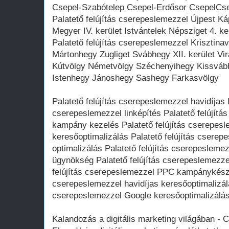
Csepel-Szabótelep Csepel-Erdősor CsepelCse
Palatető felújítás cserepeslemezzel Újpest 
Megyer IV. kerület Istvántelek Népsziget 4. ke
Palatető felújítás cserepeslemezzel Krisztina
Mártonhegy Zugliget Svábhegy XII. kerület Vi
Kútvölgy Németvölgy Széchenyihegy Kissváb
Istenhegy Jánoshegy Sashegy Farkasvölgy
Palatető felújítás cserepeslemezzel havidíjas l
cserepeslemezzel linképítés Palatető felújít
kampány kezelés Palatető felújítás cserepes
keresőoptimalizálás Palatető felújítás csere
optimalizálás Palatető felújítás cserepeslemezz
ügynökség Palatető felújítás cserepeslemezze
felújítás cserepeslemezzel PPC kampánykészít
cserepeslemezzel havidíjas keresőoptimalizálá
cserepeslemezzel Google keresőoptimalizálá
Kalandozás a digitális marketing világában -