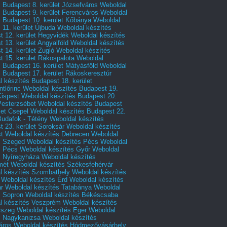
 Budapest 8. kerület Józsefváros
Weboldal
 Budapest 9. kerület Ferencváros
Weboldal
s Budapest 10. kerület Kőbánya
Weboldal
 11. kerület Újbuda
Weboldal készítés
t 12. kerület Hegyvidék
Weboldal készítés
 13. kerület Angyalföld
Weboldal készítés
 14. kerület Zugló
Weboldal készítés
 15. kerület Rákospalota
Weboldal
 Budapest 16. kerület Mátyásföld
Weboldal
 Budapest 17. kerület Rákoskeresztúr
 készítés Budapest 18. kerület
tlőrinc
Weboldal készítés Budapest 19.
Kispest
Weboldal készítés Budapest 20.
Pesterzsébet
Weboldal készítés Budapest
let Csepel
Weboldal készítés Budapest 22.
Budafok - Tétény
Weboldal készítés
 23. kerület Soroksár
Weboldal készítés
t
Weboldal készítés Debrecen
Weboldal
s Szeged
Weboldal készítés Pécs
Weboldal
s Pécs
Weboldal készítés Győr
Weboldal
s Nyíregyháza
Weboldal készítés
mét
Weboldal készítés Székesfehérvár
l készítés Szombathely
Weboldal készítés
Weboldal készítés Érd
Weboldal készítés
r
Weboldal készítés Tatabánya
Weboldal
s Sopron
Weboldal készítés Békéscsaba
l készítés Veszprém
Weboldal készítés
rszeg
Weboldal készítés Eger
Weboldal
s Nagykanizsa
Weboldal készítés
áros
Weboldal készítés Hódmezővásárhely