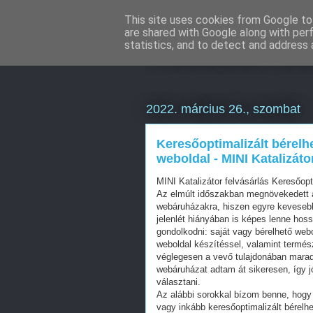
This site uses cookies from Google to 
are shared with Google along with per
Weboldal kész
statistics, and to detect and address 
2022. március 26., szombat
Keresőoptimalizált bérelh
weboldal - MINI Katalizáto
MINI Katalizátor felvásárlás Keresőop
Az elmúlt időszakban megnövekedett a
webáruházakra, hiszen egyre kevesebb 
jelenlét hiányában is képes lenne hos
gondolkodni: saját vagy bérelhető web
weboldal készítéssel, valamint termés
véglegesen a vevő tulajdonában mara
webáruházat adtam át sikeresen, így j
választani.
Az alábbi sorokkal bízom benne, hogy 
vagy inkább keresőoptimalizált bérelhe