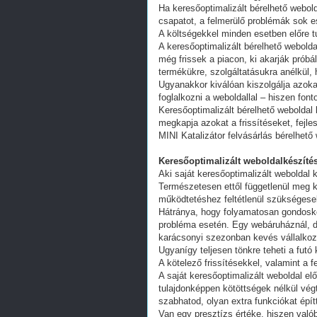
Ha keresőoptimalizált bérelhető webold
csapatot, a felmerülő problémák sok e
A költségekkel minden esetben előre tu
A keresőoptimalizált bérelhető webold
még frissek a piacon, ki akarják próbá
termékükre, szolgáltatásukra anélkül,
Ugyanakkor kiválóan kiszolgálja azoka
foglalkozni a weboldallal – hiszen fon
Keresőoptimalizált bérelhető weboldal 
megkapja azokat a frissítéseket, fejl
MINI Katalizátor felvásárlás bérelhető
Keresőoptimalizált weboldalkészítés
Aki saját keresőoptimalizált weboldal k
Természetesen ettől függetlenül meg k
működtetéshez feltétlenül szükségesek
Hátránya, hogy folyamatosan gondoskodn
probléma esetén. Egy webáruháznál, d
karácsonyi szezonban kevés vállalkoz
Ugyanígy teljesen tönkre teheti a futó
A kötelező frissítésekkel, valamint a 
A saját keresőoptimalizált weboldal e
tulajdonképpen kötöttségek nélkül vég
szabhatod, olyan extra funkciókat épít
Van egy presztízs értéke, hiszen valób