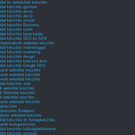
dal és webáruház készítés
dal készítés gyorsan
dal készítés akció
dal készítés akció
dal készítés olcsón
dal készítés Business
dal készítés üzleti
dal készítés tanácsadás
dal készítés SEO és SEM
őoptimalizált weboldal készítés
dal készítés marketinggel
dal készítés marketing
dal készítés design
dal készítés kedvező áron
dal készítés Google SEO
barát weboldal készítés
barát weboldal készítés
barát weboldal készítés
dal készítés árak
i weboldal készítés
i Weboldal készítés
i weboldal készítés
barát weboldal készítés
pkészítés
pkészítés Budapest
lyes weboldal készítés
dal készítés és honlapkészítés
barát honlapkészítés
dal készítés költséghatékonyan
dal készítés gyorsan