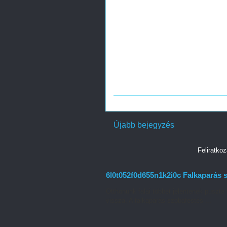
Újabb bejegyzés
Feliratko
6l0t052f0d655n1k2i0c Falkaparás s
Otthonunk falai többet jelentenek puszta 
vissza. A falkaparás szobafestés ...