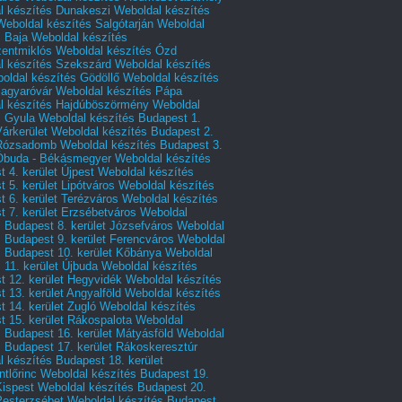
l készítés Dunakeszi
Weboldal készítés
Weboldal készítés Salgótarján
Weboldal
s Baja
Weboldal készítés
zentmiklós
Weboldal készítés Ózd
l készítés Szekszárd
Weboldal készítés
oldal készítés Gödöllő
Weboldal készítés
agyaróvár
Weboldal készítés Pápa
l készítés Hajdúböszörmény
Weboldal
s Gyula
Weboldal készítés Budapest 1.
Várkerület
Weboldal készítés Budapest 2.
 Rózsadomb
Weboldal készítés Budapest 3.
 Óbuda - Békásmegyer
Weboldal készítés
 4. kerület Újpest
Weboldal készítés
 5. kerület Lipótváros
Weboldal készítés
 6. kerület Terézváros
Weboldal készítés
 7. kerület Erzsébetváros
Weboldal
 Budapest 8. kerület Józsefváros
Weboldal
 Budapest 9. kerület Ferencváros
Weboldal
s Budapest 10. kerület Kőbánya
Weboldal
 11. kerület Újbuda
Weboldal készítés
t 12. kerület Hegyvidék
Weboldal készítés
 13. kerület Angyalföld
Weboldal készítés
 14. kerület Zugló
Weboldal készítés
 15. kerület Rákospalota
Weboldal
 Budapest 16. kerület Mátyásföld
Weboldal
 Budapest 17. kerület Rákoskeresztúr
 készítés Budapest 18. kerület
tlőrinc
Weboldal készítés Budapest 19.
Kispest
Weboldal készítés Budapest 20.
Pesterzsébet
Weboldal készítés Budapest