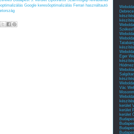
optimalizálás
Google keresőoptimalizálás
Ferrari használtautó
Webolda
metország
Debrece
készíté
készíté
Webolda
Székesf
Webolda
Webolda
Tatabán
készíté
Webolda
Eger
We
készíté
Hódmező
Webolda
Salgótar
készíté
Webolda
Vác
Web
Mosonm
Webolda
készíté
kerület 
kerület
kerület
Budapest
Budapest
Budapest
Budapest