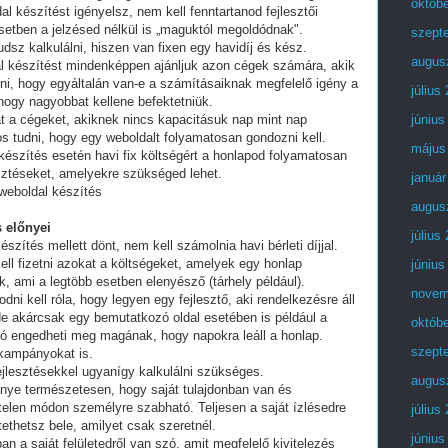
októb
al készítést igényelsz, nem kell fenntartanod fejlesztői
setben a jelzésed nélkül is „maguktól megoldódnak".
szept
dsz kalkulálni, hiszen van fixen egy havidíj és kész.
augus
al készítést mindenképpen ajánljuk azon cégek számára, akik
lni, hogy egyáltalán van-e a számításaiknak megfelelő igény a
július
 hogy nagyobbat kellene befektetniük.
t a cégeket, akiknek nincs kapacitásuk nap mint nap
június
tos tudni, hogy egy weboldalt folyamatosan gondozni kell.
május
készítés esetén havi fix költségért a honlapod folyamatosan
esztéseket, amelyekre szükséged lehet.
január
 weboldal készítés
augus
 előnyei
július
észítés mellett dönt, nem kell számolnia havi bérleti díjjal.
ell fizetni azokat a költségeket, amelyek egy honlap
június
, ami a legtöbb esetben elenyésző (tárhely például).
novem
i kell róla, hogy legyen egy fejlesztő, aki rendelkezésre áll
e akárcsak egy bemutatkozó oldal esetében is például a
októb
ó engedheti meg magának, hogy napokra leáll a honlap.
szept
 kampányokat is.
fejlesztésekkel ugyanígy kalkulálni szükséges.
augus
lőnye természetesen, hogy saját tulajdonban van és
telen módon személyre szabható. Teljesen a saját ízlésedre
július
tethetsz bele, amilyet csak szeretnél.
június
an a saját felületedről van szó, amit megfelelő kivitelezés