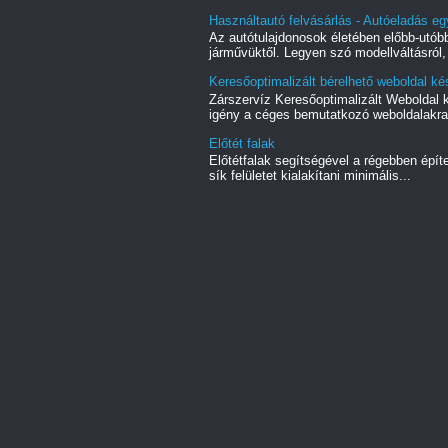
Használtautó felvásárlás - Autóeladás eg
Az autótulajdonosok életében előbb-utóbb
járművüktől. Legyen szó modellváltásról, 
Keresőoptimalizált bérelhető weboldal kés
Zárszervíz Keresőoptimalizált Weboldal
igény a céges bemutatkozó weboldalakra.
Előtét falak
Előtétfalak segítségével a régebben épít
sík felületet kialakítani minimális...