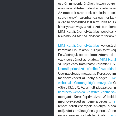
esetén mindenki értékel, hiszen egyre
energiabefektetést jelent egy internete
Az emberek szeretnek birtokolni, tudn
szeretnének", azonban ez egy honlap e
a végső döntéshozatal előtt, hiszen a w
bizonytalan vagy a választásban, ker
MINI Katalizátor felvásárlás weboldal 
KWb49b5ce39c4741ddefde4f44bceb7
MINI Katalizátor felvásárlás
Felvásárolj
kerámiát LISTA áron. Küldjön fotót va
Felvásároljuk bontott katalizátorát, dp
vagy sorszámot az eladó...
MINI Katal
szűrőjét vagy katalizátor kerámiát LIS
Keresőoptimalizált bérelhető webolda
Csomagológép mozgatás Keresőoptimal
megnövekedett az igény a céges...
Ke
weboldal - Csomagológép mozgatás
Cs
+36704327071 Az elmúlt időszakban m
bérelhető weboldal készítés kontra s
mozgatás Keresőoptimalizált Webolda
megnövekedett az igény a céges...
Te
repedt, törött cserepek látványa, a be
tetőjavítás szükségének gondolatát ne
penészesedés vetheti fel. A téli...
Tető