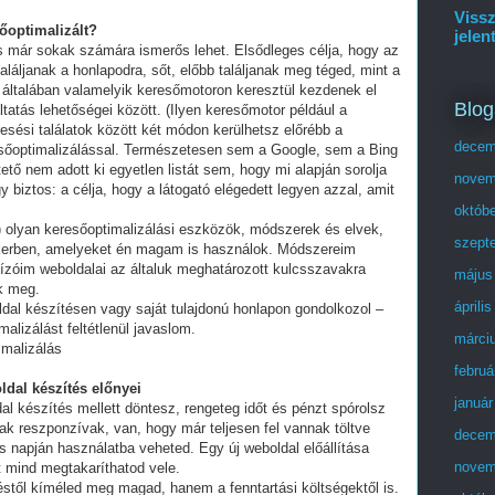
Vissz
sőoptimalizált?
jelen
és már sokak számára ismerős lehet. Elsődleges célja, hogy az
láljanak a honlapodra, sőt, előbb találjanak meg téged, mint a
 általában valamelyik keresőmotoron keresztül kezdenek el
Blog
tatás lehetőségei között. (Ilyen keresőmotor például a
esési találatok között két módon kerülhetsz előrébb a
decem
eresőoptimalizálással. Természetesen sem a Google, sem a Bing
ő nem adott ki egyetlen listát sem, hogy mi alapján sorolja
novem
y biztos: a célja, hogy a látogató elégedett legyen azzal, amit
októb
olyan keresőoptimalizálási eszközök, módszerek és elvek,
szept
ikerben, amelyeket én magam is használok. Módszereim
ízóim weboldalai az általuk meghatározott kulcsszavakra
május
ek meg.
áprili
ldal készítésen vagy saját tulajdonú honlapon gondolkozol –
alizálást feltétlenül javaslom.
márci
imalizálás
februá
ldal készítés előnyei
január
al készítés mellett döntesz, rengeteg időt és pénzt spórolsz
ak reszponzívak, van, hogy már teljesen fel vannak töltve
decem
 napján használatba veheted. Egy új weboldal előállítása
novem
t mind megtakaríthatod vele.
stől kíméled meg magad, hanem a fenntartási költségektől is.