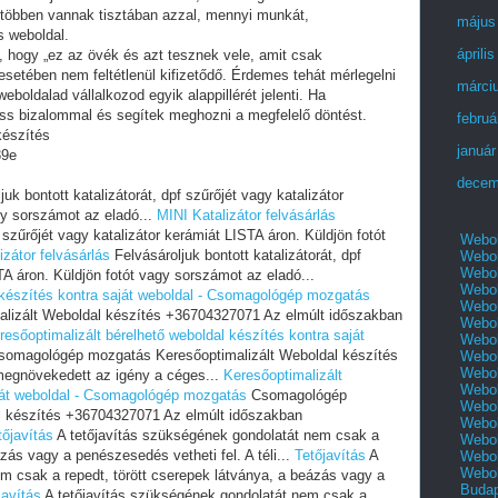
 többen vannak tisztában azzal, mennyi munkát,
május
s weboldal.
áprili
i, hogy „ez az övék és azt tesznek vele, amit csak
setében nem feltétlenül kifizetődő. Érdemes tehát mérlegelni
márci
eboldalad vállalkozod egyik alappillérét jelenti. Ha
ess bizalommal és segítek meghozni a megfelelő döntést.
februá
készítés
január
39e
decem
uk bontott katalizátorát, dpf szűrőjét vagy katalizátor
gy sorszámot az eladó...
MINI Katalizátor felvásárlás
f szűrőjét vagy katalizátor kerámiát LISTA áron. Küldjön fotót
Webol
izátor felvásárlás
Felvásároljuk bontott katalizátorát, dpf
Webol
Webol
TA áron. Küldjön fotót vagy sorszámot az eladó...
Webol
l készítés kontra saját weboldal - Csomagológép mozgatás
Webol
izált Weboldal készítés +36704327071 Az elmúlt időszakban
Webol
resőoptimalizált bérelhető weboldal készítés kontra saját
Webol
omagológép mozgatás Keresőoptimalizált Weboldal készítés
Webol
Webol
egnövekedett az igény a céges...
Keresőoptimalizált
Webol
aját weboldal - Csomagológép mozgatás
Csomagológép
Webol
l készítés +36704327071 Az elmúlt időszakban
Webol
tőjavítás
A tetőjavítás szükségének gondolatát nem csak a
Webol
ázás vagy a penészesedés vetheti fel. A téli...
Tetőjavítás
A
Webol
Webol
m csak a repedt, törött cserepek látványa, a beázás vagy a
Buda
javítás
A tetőjavítás szükségének gondolatát nem csak a