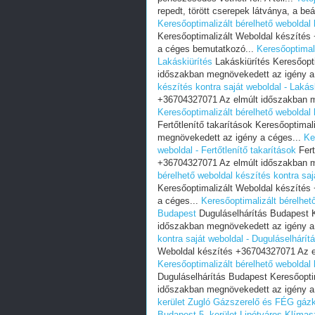
repedt, törött cserepek látványa, a beá
Keresőoptimalizált bérelhető weboldal 
Keresőoptimalizált Weboldal készíté
a céges bemutatkozó...
Keresőoptimali
Lakáskiürítés
Lakáskiürítés Keresőopt
időszakban megnövekedett az igény a
készítés kontra saját weboldal - Lakás
+36704327071 Az elmúlt időszakban m
Keresőoptimalizált bérelhető weboldal k
Fertőtlenítő takarítások Keresőoptima
megnövekedett az igény a céges...
Ke
weboldal - Fertőtlenítő takarítások
Fert
+36704327071 Az elmúlt időszakban m
bérelhető weboldal készítés kontra sajá
Keresőoptimalizált Weboldal készíté
a céges...
Keresőoptimalizált bérelhet
Budapest
Duguláselhárítás Budapest K
időszakban megnövekedett az igény a
kontra saját weboldal - Duguláselhárí
Weboldal készítés +36704327071 Az e
Keresőoptimalizált bérelhető weboldal
Duguláselhárítás Budapest Keresőopti
időszakban megnövekedett az igény a
kerület Zugló
Gázszerelő és FÉG gázka
Budapest 5. kerület Lipótváros
Klímasz