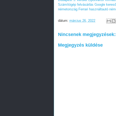
Számítógép felvásárlás
Google kereső
németország
Ferrari használtautó né
dátum:
március 26, 2022
Nincsenek megjegyzések:
Megjegyzés küldése