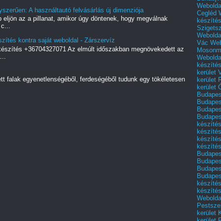
Webolda
yszerűen: A használtautó felvásárlás új dimenziója
Cegléd
 eljön az a pillanat, amikor úgy döntenek, hogy megválnak
készíté
c...
Szigets
Webolda
zítés kontra saját weboldal - Zárszervíz
Vác
Web
 készítés +36704327071 Az elmúlt időszakban megnövekedett az
Mosonm
..
Webolda
készíté
kerület 
ett falak egyenetlenségéből, ferdeségéből tudunk egy tökéletesen
kerület
kerület
Budapest
Budapest
Budapest
Budapest
készítés
készítés
készíté
készítés
Budapes
Budapest
Budapest
Budapest
készítés
készítés
Weboldal
Pestszen
kerület 
kerület 