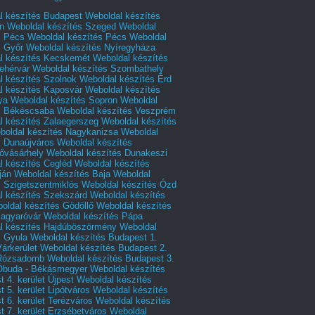
l készítés Budapest
Weboldal készítés
n
Weboldal készítés Szeged
Weboldal
s Pécs
Weboldal készítés Pécs
Weboldal
s Győr
Weboldal készítés Nyíregyháza
l készítés Kecskemét
Weboldal készítés
ehérvár
Weboldal készítés Szombathely
l készítés Szolnok
Weboldal készítés Érd
l készítés Kaposvár
Weboldal készítés
ya
Weboldal készítés Sopron
Weboldal
s Békéscsaba
Weboldal készítés Veszprém
l készítés Zalaegerszeg
Weboldal készítés
boldal készítés Nagykanizsa
Weboldal
s Dunaújváros
Weboldal készítés
vásárhely
Weboldal készítés Dunakeszi
l készítés Cegléd
Weboldal készítés
ján
Weboldal készítés Baja
Weboldal
s Szigetszentmiklós
Weboldal készítés Ózd
l készítés Szekszárd
Weboldal készítés
oldal készítés Gödöllő
Weboldal készítés
agyaróvár
Weboldal készítés Pápa
l készítés Hajdúböszörmény
Weboldal
s Gyula
Weboldal készítés Budapest 1.
Várkerület
Weboldal készítés Budapest 2.
 Rózsadomb
Weboldal készítés Budapest 3.
 Óbuda - Békásmegyer
Weboldal készítés
 4. kerület Újpest
Weboldal készítés
 5. kerület Lipótváros
Weboldal készítés
 6. kerület Terézváros
Weboldal készítés
 7. kerület Erzsébetváros
Weboldal