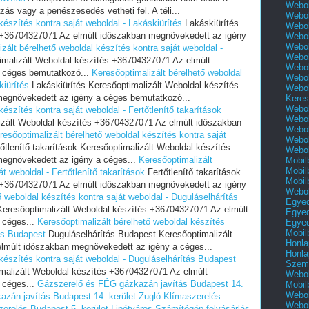
Webol
zás vagy a penészesedés vetheti fel. A téli...
Webol
készítés kontra saját weboldal - Lakáskiürítés
Lakáskiürítés
Webol
s +36704327071 Az elmúlt időszakban megnövekedett az igény
Webol
Webol
zált bérelhető weboldal készítés kontra saját weboldal -
Webol
imalizált Weboldal készítés +36704327071 Az elmúlt
Webol
 céges bemutatkozó...
Keresőoptimalizált bérelhető weboldal
Webol
kiürítés
Lakáskiürítés Keresőoptimalizált Weboldal készítés
Webol
egnövekedett az igény a céges bemutatkozó...
Keres
Webol
észítés kontra saját weboldal - Fertőtlenítő takarítások
Webol
lizált Weboldal készítés +36704327071 Az elmúlt időszakban
Webol
resőoptimalizált bérelhető weboldal készítés kontra saját
Webol
őtlenítő takarítások Keresőoptimalizált Weboldal készítés
Webol
egnövekedett az igény a céges...
Keresőoptimalizált
Mobil
Mobil
t weboldal - Fertőtlenítő takarítások
Fertőtlenítő takarítások
Mobil
s +36704327071 Az elmúlt időszakban megnövekedett az igény
Webol
ő weboldal készítés kontra saját weboldal - Duguláselhárítás
Egyed
eresőoptimalizált Weboldal készítés +36704327071 Az elmúlt
Egyed
 céges...
Keresőoptimalizált bérelhető weboldal készítés
Egyed
Mobil
tás Budapest
Duguláselhárítás Budapest Keresőoptimalizált
Honla
lmúlt időszakban megnövekedett az igény a céges...
Honla
 készítés kontra saját weboldal - Duguláselhárítás Budapest
Szemé
malizált Weboldal készítés +36704327071 Az elmúlt
Webol
 céges...
Gázszerelő és FÉG gázkazán javítás Budapest 14.
Mobil
Webol
zán javítás Budapest 14. kerület Zugló
Klímaszerelés
Webol
erelés Budapest 5. kerület Lipótváros
Számítógép felvásárlás