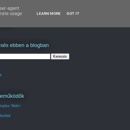
user-agent
erate usage
LEARN MORE
GOT IT
lás
sés ebben a blogban
l
reműködők
mplex Web+
boldal