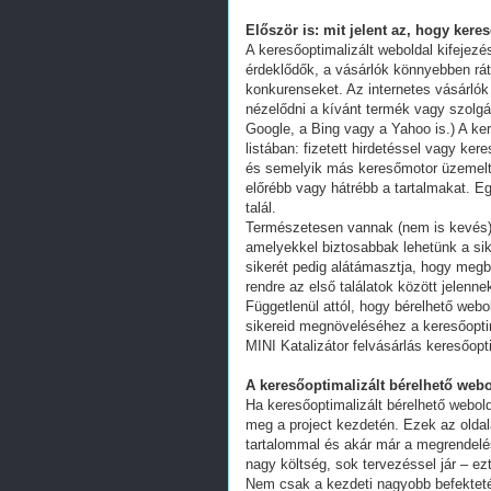
Először is: mit jelent az, hogy kere
A keresőoptimalizált weboldal kifejez
érdeklődők, a vásárlók könnyebben ráta
konkurenseket. Az internetes vásárlók
nézelődni a kívánt termék vagy szolgál
Google, a Bing vagy a Yahoo is.) A ker
listában: fizetett hirdetéssel vagy k
és semelyik más keresőmotor üzemeltet
előrébb vagy hátrébb a tartalmakat. Eg
talál.
Természetesen vannak (nem is kevés) 
amelyekkel biztosabbak lehetünk a s
sikerét pedig alátámasztja, hogy megb
rendre az első találatok között jelenn
Függetlenül attól, hogy bérelhető webo
sikereid megnöveléséhez a keresőoptim
MINI Katalizátor felvásárlás keresőopt
A keresőoptimalizált bérelhető webo
Ha keresőoptimalizált bérelhető webold
meg a project kezdetén. Ezek az oldal
tartalommal és akár már a megrendelés
nagy költség, sok tervezéssel jár – ez
Nem csak a kezdeti nagyobb befekteté