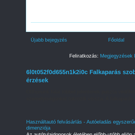
Újabb bejegyzés
Főoldal
Feliratkozás:
Megjegyzések 
6l0t052f0d655n1k2i0c Falkaparás szob
érzések
Otthonunk falai többet jelentenek puszta védőfelü
személyiségünket tükrözik vissza. A falkaparás 
Használtautó felvásárlás - Autóeladás egyszerűe
dimenziója
Az autótulajdonosok életében előbb-utóbb eljön a