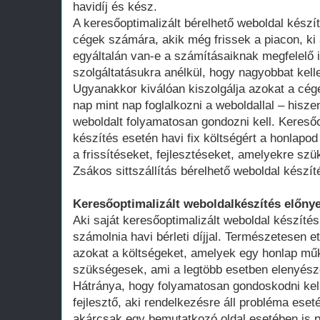
havidíj és kész.
A keresőoptimalizált bérelhető weboldal kész
cégek számára, akik még frissek a piacon, ki 
egyáltalán van-e a számításaiknak megfelelő 
szolgáltatásukra anélkül, hogy nagyobbat kell
Ugyanakkor kiválóan kiszolgálja azokat a cég
nap mint nap foglalkozni a weboldallal – hisze
weboldalt folyamatosan gondozni kell. Keresőo
készítés esetén havi fix költségért a honlap
a frissítéseket, fejlesztéseket, amelyekre szü
Zsákos sittszállítás bérelhető weboldal készít
Keresőoptimalizált weboldalkészítés előnye
Aki saját keresőoptimalizált weboldal készítés
számolnia havi bérleti díjjal. Természetesen ett
azokat a költségeket, amelyek egy honlap műk
szükségesek, ami a legtöbb esetben elenyésző
Hátránya, hogy folyamatosan gondoskodni kell
fejlesztő, aki rendelkezésre áll probléma ese
akárcsak egy bemutatkozó oldal esetében is 