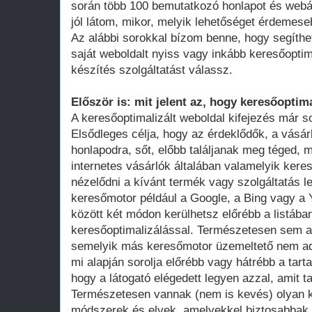
során több 100 bemutatkozó honlapot és webá
jól látom, mikor, melyik lehetőséget érdemese
Az alábbi sorokkal bízom benne, hogy segíthe
saját weboldalt nyiss vagy inkább keresőoptim
készítés szolgáltatást válassz.
Először is: mit jelent az, hogy keresőoptima
A keresőoptimalizált weboldal kifejezés már 
Elsődleges célja, hogy az érdeklődők, a vásár
honlapodra, sőt, előbb találjanak meg téged, 
internetes vásárlók általában valamelyik ker
nézelődni a kívánt termék vagy szolgáltatás le
keresőmotor például a Google, a Bing vagy a Y
között két módon kerülhetsz előrébb a listában
keresőoptimalizálással. Természetesen sem a
semelyik más keresőmotor üzemeltető nem adot
mi alapján sorolja előrébb vagy hátrébb a tarta
hogy a látogató elégedett legyen azzal, amit ta
Természetesen vannak (nem is kevés) olyan k
módszerek és elvek, amelyekkel biztosabbak 