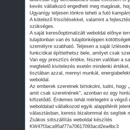
kevés vállalkozó engedheti meg magának, hogy
Ugyanígy teljesen tönkre teheti a futó kampán
A kötelező frissítésekkel, valamint a fejleszté
szükséges.
A saját keresőoptimalizált weboldal előnye te
tulajdonban van és tulajdonképpen kötöttsége
személyre szabható. Teljesen a saját ízlésedr
funkciókat építtethetsz bele, amilyet csak szer
Van egy presztízs értéke, hiszen valóban a saj
megfelelő kivitelezés esetén mindenki értékel
tisztában azzal, mennyi munkát, energiabefekte
weboldal.
Az emberek szeretnek birtokolni, tudni, hogy 
amit csak szeretnének", azonban ez egy honla
kifizetődő. Érdemes tehát mérlegelni a végső d
weboldalad vállalkozod egyik alappillérét jelen
választásban, keress bizalommal és segítek m
Zsákos sittszállítás weboldal készítés
KW47f3aca95af77a70617093acd2ea4bc3