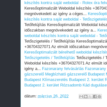
készítés kontra saját weboldal - Rolex óra fel
Keresőoptimalizált Weboldal készítés +36704
megnövekedett az igény a céges...
Keresőopti
készítés kontra saját weboldal - Tetőszigetelés
Tetőfelújítás Keresőoptimalizált Weboldal ké
időszakban megnövekedett az igény a...
Keres
weboldal készítés kontra saját weboldal - Tetős
Tetőszigetelés / Tetőfelújítás Keresőoptimaliz
+36704327071 Az elmúlt időszakban megnöveke
Keresőoptimalizált bérelhető weboldal készítés
Tetőszigetelés / Tetőfelújítás
Tetőszigetelés / T
Weboldal készítés +36704327071 Az elmúlt i
igény a...
Fazonarany felvásárlás
Fazonarany 
gázszerelő
Megbízható gázszerelő Budapest
Budapest
Klímaszerelés Budapest 2. kerület
Budapest 2. kerület Rózsadomb
Kád duguláse
dátum:
március 26, 2022