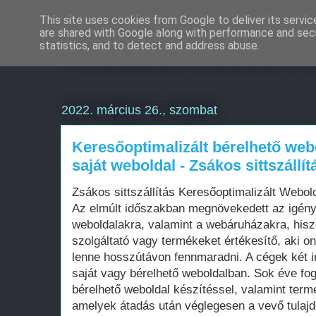
This site uses cookies from Google to deliver its servic
are shared with Google along with performance and secu
Weboldal készítés é
statistics, and to detect and address abuse.
2022. március 26., szombat
Keresőoptimalizált bérelhető web
saját weboldal - Zsákos sittszállít
Zsákos sittszállítás Keresőoptimalizált Webo
Az elmúlt időszakban megnövekedett az igén
weboldalakra, valamint a webáruházakra, his
szolgáltató vagy termékeket értékesítő, aki on
lenne hosszútávon fennmaradni. A cégek két i
saját vagy bérelhető weboldalban. Sok éve fo
bérelhető weboldal készítéssel, valamint term
amelyek átadás után véglegesen a vevő tula