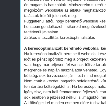
én magam is használok. Módszereim sikerét p
megbízóim weboldalai az általuk meghatározot
találatok között jelennek meg.
Függetlenül attól, hogy bérelhető weboldal kés
honlapon gondolkozol – sikereid megnövelésé
feltétlenül javaslom.
Zsákos sittszállítás keresőoptimalizálás
A keresőoptimalizált bérelhető weboldal ké
Ha keresőoptimalizált bérelhető weboldal kész
időt és pénzt spórolsz meg a project kezdeté
van, hogy már teljesen fel vannak töltve tart
megrendelés napján használatba veheted. Egy 
költség, sok tervezéssel jár – ezt mind megtak
Nem csak a kezdeti nagyobb befektetéstől k
fenntartási költségektől is. Ha keresőoptimali
igényelsz, nem kell fenntartanod fejlesztői cs
sok esetben a jelzésed nélkül is „maguktól m
A költségekkel minden esetben előre tudsz kal