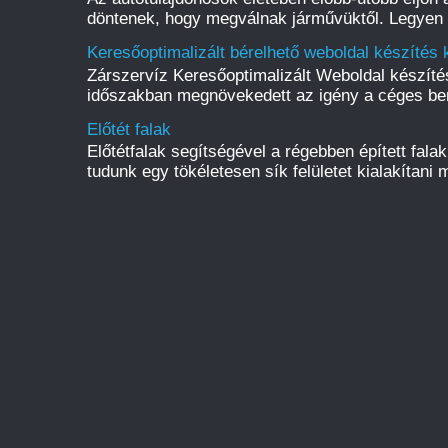
döntenek, hogy megválnak járművüktől. Legyen s
Keresőoptimalizált bérelhető weboldal készítés 
Zárszervíz Keresőoptimalizált Weboldal készít
időszakban megnövekedett az igény a céges be
Előtét falak
Előtétfalak segítségével a régebben épített fal
tudunk egy tökéletesen sík felületet kialakítani m