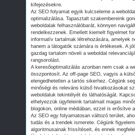
kifejezésekre.
Az SEO folyamat egyik kulcseleme a weboldal 
optimalizálása. Tapasztalt szakembereink gon
weboldalak felhasználóbarát, könnyen navigálha
rendelkezzenek. Emellett kiemelt figyelmet fo
informatív tartalmak létrehozására, amelyek
hanem a látogatók számára is értékesek. A jó
gazdag tartalom növeli a weboldal relevanciáj
rangsorolást.
A keresőoptimalizálás azonban nem csak a we
összpontosít. Az off-page SEO, vagyis a küls
elengedhetetlen a tartós sikerhez. Cégünk seg
minőségi és releváns külső hivatkozásokat s
weboldaluk tekintélyét és láthatóságát. Kapc
elhelyezzük ügyfeleink tartalmait magas minő
blogokon, online médiában, ezzel is erősítve 
Az SEO egy folyamatosan változó terület, aho
tudás és a trendek ismerete. Cégünk figyelem
algoritmusainak frissítéseit, és ennek megfelelő