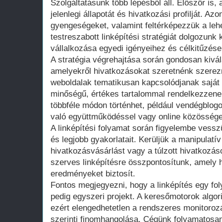
Szolgáltatásunk több lépésből áll. Először is
jelenlegi állapotát és hivatkozási profilját. A
gyengeségeket, valamint feltérképezzük a leh
testreszabott linképítési stratégiát dolgozunk 
vállalkozása egyedi igényeihez és célkitűzése
A stratégia végrehajtása során gondosan kivál
amelyekről hivatkozásokat szeretnénk szerezn
weboldalak tematikusan kapcsolódjanak saját
minőségű, értékes tartalommal rendelkezzen
többféle módon történhet, például vendégblogo
való együttműködéssel vagy online közösségek
A linképítési folyamat során figyelembe vessz
és legjobb gyakorlatait. Kerüljük a manipulatív
hivatkozásvásárlást vagy a túlzott hivatkozás
szerves linképítésre összpontosítunk, amely 
eredményeket biztosít.
Fontos megjegyezni, hogy a linképítés egy f
pedig egyszeri projekt. A keresőmotorok algor
ezért elengedhetetlen a rendszeres monitoroz
szerinti finomhangolása. Cégünk folyamatosa