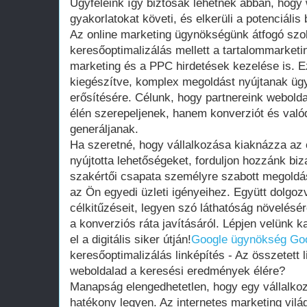
Ügyfeleink így biztosak lehetnek abban, hogy 
gyakorlatokat követi, és elkerüli a potenciális
Az online marketing ügynökségünk átfogó szol
keresőoptimalizálás mellett a tartalommarket
marketing és a PPC hirdetések kezelése is. 
kiegészítve, komplex megoldást nyújtanak ügyf
erősítésére. Célunk, hogy partnereink webolda
élén szerepeljenek, hanem konverziót és valód
generáljanak.
Ha szeretné, hogy vállalkozása kiaknázza az
nyújtotta lehetőségeket, forduljon hozzánk bi
szakértői csapata személyre szabott megoldá
az Ön egyedi üzleti igényeihez. Együtt dolgoz
célkitűzéseit, legyen szó láthatóság növelésé
a konverziós ráta javításáról. Lépjen velünk 
el a digitális siker útján!
Google ügynökség
Go
keresőoptimalizálás linképítés - Az összetett l
weboldalad a keresési eredmények élére?
Manapság elengedhetetlen, hogy egy vállalkozá
hatékony legyen. Az internetes marketing vil