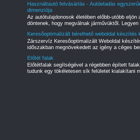
Használtautó felvásárlás - Autóeladás egyszerűe
dimenziója
Az autótulajdonosok életében előbb-utóbb eljön a
döntenek, hogy megválnak járművüktől. Legyen s
Keresőoptimalizált bérelhető weboldal készítés 
Zárszervíz Keresőoptimalizált Weboldal készít
időszakban megnövekedett az igény a céges be
Előtét falak
Előtétfalak segítségével a régebben épített fal
tudunk egy tökéletesen sík felületet kialakítani m