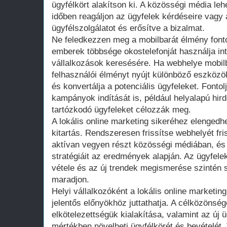
ügyfélkört alakítson ki. A közösségi média leh
időben reagáljon az ügyfelek kérdéseire vagy a
ügyfélszolgálatot és erősítve a bizalmat.
Ne feledkezzen meg a mobilbarát élmény font
emberek többsége okostelefonját használja in
vállalkozások keresésére. Ha webhelye mobil
felhasználói élményt nyújt különböző eszközö
és konvertálja a potenciális ügyfeleket. Fonto
kampányok indítását is, például helyalapú hir
tartózkodó ügyfeleket célozzák meg.
A lokális online marketing sikeréhez elengedh
kitartás. Rendszeresen frissítse webhelyét fri
aktívan vegyen részt közösségi médiában, és 
stratégiáit az eredmények alapján. Az ügyfele
vétele és az új trendek megismerése szintén s
maradjon.
Helyi vállalkozóként a lokális online marketi
jelentős előnyökhöz juttathatja. A célközönsé
elkötelezettségük kialakítása, valamint az új 
mértékben növelheti ügyfélkörét és bevételét. 