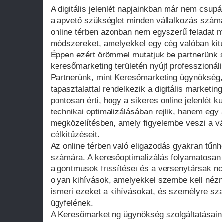
A digitális jelenlét napjainkban már nem csup
alapvető szükséglet minden vállalkozás számá
online térben azonban nem egyszerű feladat m
módszereket, amelyekkel egy cég valóban kit
Éppen ezért örömmel mutatjuk be partnerünk s
keresőmarketing területén nyújt professzionál
Partnerünk, mint Keresőmarketing ügynökség,
tapasztalattal rendelkezik a digitális marketi
pontosan érti, hogy a sikeres online jelenlét
technikai optimalizálásában rejlik, hanem egy 
megközelítésben, amely figyelembe veszi a vá
célkitűzéseit.
Az online térben való eligazodás gyakran tűnh
számára. A keresőoptimalizálás folyamatosan 
algoritmusok frissítései és a versenytársak n
olyan kihívások, amelyekkel szembe kell néz
ismeri ezeket a kihívásokat, és személyre sz
ügyfelének.
A Keresőmarketing ügynökség szolgáltatásai