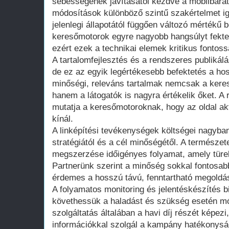
sebességének javításától kezdve a mobilbarát
módosítások különböző szintű szakértelmet ig
jelenlegi állapotától függően változó mértékű 
keresőmotorok egyre nagyobb hangsúlyt fektet
ezért ezek a technikai elemek kritikus fontos
A tartalomfejlesztés és a rendszeres publikálá
de ez az egyik legértékesebb befektetés a ho
minőségi, releváns tartalmak nemcsak a ker
hanem a látogatók is nagyra értékelik őket. A 
mutatja a keresőmotoroknak, hogy az oldal ak
kínál.
A linképítési tevékenységek költségei nagyban
stratégiától és a cél minőségétől. A természe
megszerzése időigényes folyamat, amely türelm
Partnerünk szerint a minőség sokkal fontosab
érdemes a hosszú távú, fenntartható megoldás
A folyamatos monitoring és jelentéskészítés b
követhessük a haladást és szükség esetén mó
szolgáltatás általában a havi díj részét képezi
információkkal szolgál a kampány hatékonysá