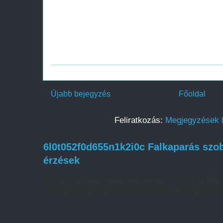
Újabb bejegyzés
Főoldal
Feliratkozás:
Megjegyzések 
6l0t052f0d655n1k2i0c Falkaparás szob
érzések
Otthonunk falai többet jelentenek puszta védőfelü
személyiségünket tükrözik vissza. A falkaparás 