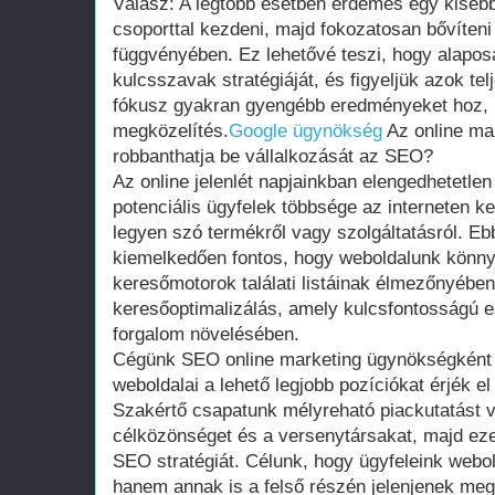
Válasz: A legtöbb esetben érdemes egy kisebb
csoporttal kezdeni, majd fokozatosan bővíten
függvényében. Ez lehetővé teszi, hogy alapo
kulcsszavak stratégiáját, és figyeljük azok tel
fókusz gyakran gyengébb eredményeket hoz, mi
megközelítés.
Google ügynökség
Az online ma
robbanthatja be vállalkozását az SEO?
Az online jelenlét napjainkban elengedhetetlen
potenciális ügyfelek többsége az interneten k
legyen szó termékről vagy szolgáltatásról. Ebb
kiemelkedően fontos, hogy weboldalunk könny
keresőmotorok találati listáinak élmezőnyében
keresőoptimalizálás, amely kulcsfontosságú e
forgalom növelésében.
Cégünk SEO online marketing ügynökségként a
weboldalai a lehető legjobb pozíciókat érjék e
Szakértő csapatunk mélyreható piackutatást v
célközönséget és a versenytársakat, majd ezek
SEO stratégiát. Célunk, hogy ügyfeleink webol
hanem annak is a felső részén jelenjenek meg