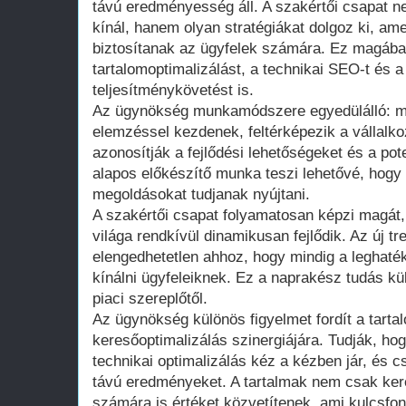
távú eredményesség áll. A szakértői csapat 
kínál, hanem olyan stratégiákat dolgoz ki, am
biztosítanak az ügyfelek számára. Ez magában
tartalomoptimalizálást, a technikai SEO-t és 
teljesítménykövetést is.
Az ügynökség munkamódszere egyedülálló: mi
elemzéssel kezdenek, feltérképezik a vállalkoz
azonosítják a fejlődési lehetőségeket és a pot
alapos előkészítő munka teszi lehetővé, hogy
megoldásokat tudjanak nyújtani.
A szakértői csapat folyamatosan képzi magát, 
világa rendkívül dinamikusan fejlődik. Az új t
elengedhetetlen ahhoz, hogy mindig a leghat
kínálni ügyfeleiknek. Ez a naprakész tudás k
piaci szereplőtől.
Az ügynökség különös figyelmet fordít a tart
keresőoptimalizálás szinergiájára. Tudják, ho
technikai optimalizálás kéz a kézben jár, és 
távú eredményeket. A tartalmak nem csak ker
számára is értéket közvetítenek, ami kulcsfon