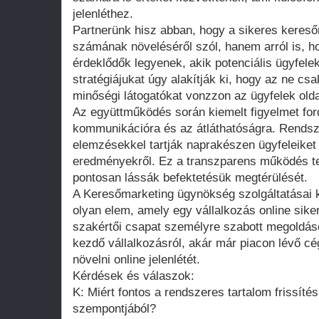
jelenléthez.
Partnerünk hisz abban, hogy a sikeres keres
számának növeléséről szól, hanem arról is, ho
érdeklődők legyenek, akik potenciális ügyfele
stratégiájukat úgy alakítják ki, hogy az ne cs
minőségi látogatókat vonzzon az ügyfelek olda
Az együttműködés során kiemelt figyelmet for
kommunikációra és az átláthatóságra. Rendsz
elemzésekkel tartják naprakészen ügyfeleiket 
eredményekről. Ez a transzparens működés te
pontosan lássák befektetésük megtérülését.
A Keresőmarketing ügynökség szolgáltatásai 
olyan elem, amely egy vállalkozás online sike
szakértői csapat személyre szabott megoldáso
kezdő vállalkozásról, akár már piacon lévő cé
növelni online jelenlétét.
Kérdések és válaszok:
K: Miért fontos a rendszeres tartalom frissíté
szempontjából?