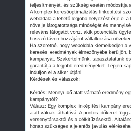
teljesítményét, és szükség esetén módosítja a 
A komplex keresőoptimalizálás linképítési szo
weboldala a lehető legjobb helyezést érje el 
növelje látogatottsága minőségét és mennyis
releváns látogatót vonz, akik potenciális ügyf
hosszú távon hozzájárul vállalkozása növeke
Ha szeretné, hogy weboldala kiemelkedjen a v
keresési eredmények élmezőnyébe kerüljön, bí
kampányát. Szakértelmünk, tapasztalatunk és 
garantálja a legjobb eredményeket. Lépjen ka
induljon el a siker útján!
Kérdések és válaszok:
Kérdés: Mennyi idő alatt várható eredmény eg
kampánytól?
Válasz: Egy komplex linképítési kampány ere
alatt válnak láthatóvá. A pontos időkeret függ a
versenytársaktól és a célkitűzésektől. Által
hónap szükséges a jelentős javulás eléréséh