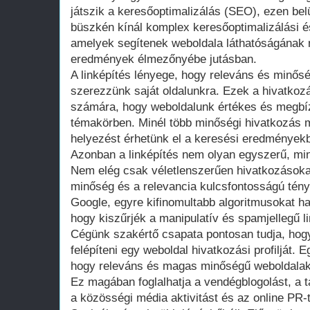
játszik a keresőoptimalizálás (SEO), ezen bel
büszkén kínál komplex keresőoptimalizálási és
amelyek segítenek weboldala láthatóságának 
eredmények élmezőnyébe jutásban.
A linképítés lényege, hogy releváns és minős
szerezzünk saját oldalunkra. Ezek a hivatkoz
számára, hogy weboldalunk értékes és megbíz
témakörben. Minél több minőségi hivatkozás m
helyezést érhetünk el a keresési eredmények
Azonban a linképítés nem olyan egyszerű, min
Nem elég csak véletlenszerűen hivatkozásoka
minőség és a relevancia kulcsfontosságú tény
Google, egyre kifinomultabb algoritmusokat 
hogy kiszűrjék a manipulatív és spamjellegű li
Cégünk szakértő csapata pontosan tudja, hog
felépíteni egy weboldal hivatkozási profilját.
hogy releváns és magas minőségű weboldalak
Ez magában foglalhatja a vendégblogolást, a
a közösségi média aktivitást és az online PR