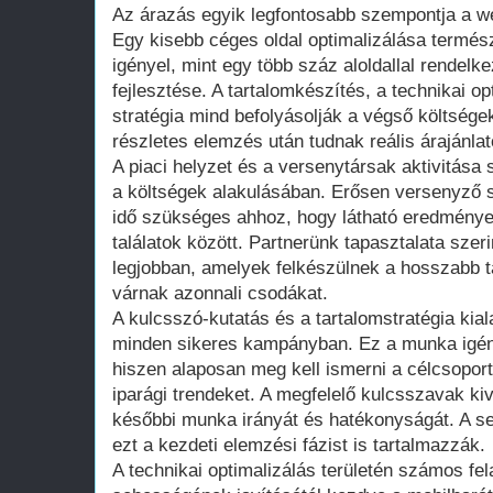
Az árazás egyik legfontosabb szempontja a w
Egy kisebb céges oldal optimalizálása termé
igényel, mint egy több száz aloldallal rendelk
fejlesztése. A tartalomkészítés, a technikai op
stratégia mind befolyásolják a végső költsége
részletes elemzés után tudnak reális árajánlat
A piaci helyzet és a versenytársak aktivitása s
a költségek alakulásában. Erősen versenyző 
idő szükséges ahhoz, hogy látható eredmények
találatok között. Partnerünk tapasztalata szer
legjobban, amelyek felkészülnek a hosszabb 
várnak azonnali csodákat.
A kulcsszó-kutatás és a tartalomstratégia kia
minden sikeres kampányban. Ez a munka igény
hiszen alaposan meg kell ismerni a célcsoport
iparági trendeket. A megfelelő kulcsszavak k
későbbi munka irányát és hatékonyságát. A se
ezt a kezdeti elemzési fázist is tartalmazzák.
A technikai optimalizálás területén számos fel