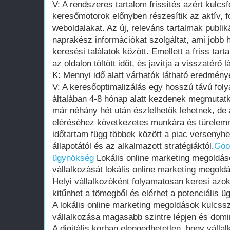
V: A rendszeres tartalom frissítés azért kulcs
keresőmotorok előnyben részesítik az aktív, f
weboldalakat. Az új, releváns tartalmak publiká
naprakész információkat szolgáltat, ami jobb
keresési találatok között. Emellett a friss tart
az oldalon töltött időt, és javítja a visszatérő 
K: Mennyi idő alatt várhatók látható eredmén
V: A keresőoptimalizálás egy hosszú távú fo
általában 4-8 hónap alatt kezdenek megmutatk
már néhány hét után észlelhetők lehetnek, de 
eléréséhez következetes munkára és türelemr
időtartam függ többek között a piac versenyhel
állapotától és az alkalmazott stratégiáktól.
Goo
ügynökség
Lokális online marketing megoldáso
vállalkozását lokális online marketing megold
Helyi vállalkozóként folyamatosan keresi azo
kitűnhet a tömegből és elérhet a potenciális 
A lokális online marketing megoldások kulcss
vállalkozása magasabb szintre lépjen és domin
A digitális korban elengedhetetlen, hogy vállal