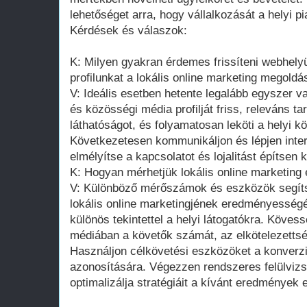
lehetőséget arra, hogy vállalkozását a helyi p
Kérdések és válaszok:
K: Milyen gyakran érdemes frissíteni webhel
profilunkat a lokális online marketing megold
V: Ideális esetben hetente legalább egyszer v
és közösségi média profilját friss, releváns ta
láthatóságot, és folyamatosan leköti a helyi k
Következetesen kommunikáljon és lépjen inter
elmélyítse a kapcsolatot és lojalitást építsen k
K: Hogyan mérhetjük lokális online marketing 
V: Különböző mérőszámok és eszközök segít
lokális online marketingjének eredményességé
különös tekintettel a helyi látogatókra. Köve
médiában a követők számát, az elkötelezettség
Használjon célkövetési eszközöket a konverzi
azonosítására. Végezzen rendszeres felülvizs
optimalizálja stratégiáit a kívánt eredmények