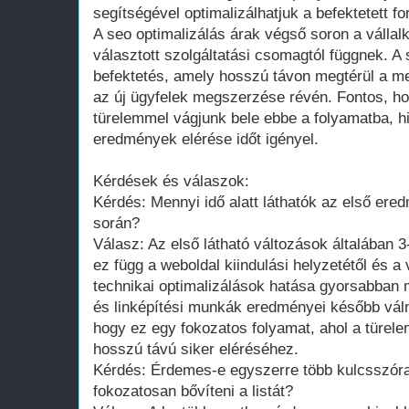
segítségével optimalizálhatjuk a befektetett f
A seo optimalizálás árak végső soron a vállalk
választott szolgáltatási csomagtól függnek. A
befektetés, amely hosszú távon megtérül a me
az új ügyfelek megszerzése révén. Fontos, hog
türelemmel vágjunk bele ebbe a folyamatba, hi
eredmények elérése időt igényel.
Kérdések és válaszok:
Kérdés: Mennyi idő alatt láthatók az első er
során?
Válasz: Az első látható változások általában 
ez függ a weboldal kiindulási helyzetétől és a 
technikai optimalizálások hatása gyorsabban 
és linképítési munkák eredményei később váln
hogy ez egy fokozatos folyamat, ahol a türele
hosszú távú siker eléréséhez.
Kérdés: Érdemes-e egyszerre több kulcsszóra 
fokozatosan bővíteni a listát?