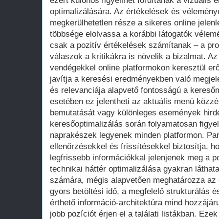
ezért különös figyelmet fordítanak a vizuális 
optimalizálására. Az értékelések és vélemény
megkerülhetetlen része a sikeres online jelen
többsége elolvassa a korábbi látogatók vélemé
csak a pozitív értékelések számítanak – a prof
válaszok a kritikákra is növelik a bizalmat. 
vendégekkel online platformokon keresztül erő
javítja a keresési eredményekben való megjele
és relevanciája alapvető fontosságú a keres
esetében ez jelentheti az aktuális menü közzét
bemutatását vagy különleges események hirde
keresőoptimalizálás során folyamatosan figyeln
naprakészek legyenek minden platformon. Pa
ellenőrzésekkel és frissítésekkel biztosítja, 
legfrissebb információkkal jelenjenek meg a po
technikai háttér optimalizálása gyakran látha
számára, mégis alapvetően meghatározza az on
gyors betöltési idő, a megfelelő strukturálás
érthető információ-architektúra mind hozzájár
jobb pozíciót érjen el a találati listákban. Eze