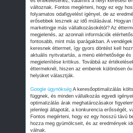
és értékeléséhez, valamint a helyi keresési 
változnak. Fontos megérteni, hogy ez egy hos
folyamatos odafigyelést igényel, de az eredm
erősebbek lesznek az idő múlásával. Hogyan 
marketingje más vállalkozásokétól? Az étterm
megjelenés, az azonnali információk elérhetős
fontosabb, mint más iparágakban. A vendégek
keresnek éttermet, így gyors döntést kell hoz
aktuális nyitvatartás, a menü elérhetősége és 
megjelenítése kritikus. Továbbá az értékelése
éttermeknél, hiszen az emberek különösen óv
helyüket választják.
Google ügynökség
A keresőoptimalizálás költ
függnek, és minden vállalkozás egyedi igényei
optimalizálás árak meghatározásakor figyelem
jelenlegi állapotát, a konkurencia erősségét, v
Fontos megérteni, hogy ez egy hosszú távú b
hozza meg gyümölcseit, és az eredmények id
válnak.