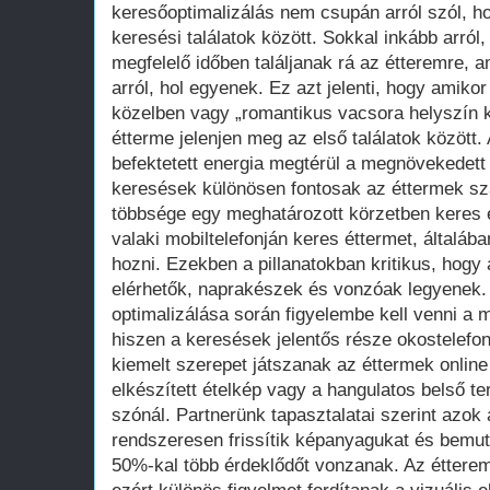
keresőoptimalizálás nem csupán arról szól, h
keresési találatok között. Sokkal inkább arró
megfelelő időben találjanak rá az étteremre, 
arról, hol egyenek. Ez azt jelenti, hogy amikor
közelben vagy „romantikus vacsora helyszín k
étterme jelenjen meg az első találatok között.
befektetett energia megtérül a megnövekedett
keresések különösen fontosak az éttermek s
többsége egy meghatározott körzetben keres 
valaki mobiltelefonján keres éttermet, általáb
hozni. Ezekben a pillanatokban kritikus, hogy
elérhetők, naprakészek és vonzóak legyenek.
optimalizálása során figyelembe kell venni a 
hiszen a keresések jelentős része okostelefonr
kiemelt szerepet játszanak az éttermek online
elkészített ételkép vagy a hangulatos belső ter
szónál. Partnerünk tapasztalatai szerint azok
rendszeresen frissítik képanyagukat és bemuta
50%-kal több érdeklődőt vonzanak. Az étterem