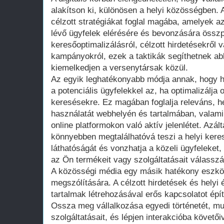
alakítson ki, különösen a helyi közösségben. A
célzott stratégiákat foglal magába, amelyek 
lévő ügyfelek elérésére és bevonzására összp
keresőoptimalizálásról, célzott hirdetésekről
kampányokról, ezek a taktikák segíthetnek ab
kiemelkedjen a versenytársak közül.
Az egyik leghatékonyabb módja annak, hogy he
a potenciális ügyfelekkel az, ha optimalizálja on
keresésekre. Ez magában foglalja releváns, h
használatát webhelyén és tartalmában, valami
online platformokon való aktív jelenlétet. Azál
könnyebben megtalálhatóvá teszi a helyi kere
láthatóságát és vonzhatja a közeli ügyfeleket,
az Ön termékeit vagy szolgáltatásait válasszá
A közösségi média egy másik hatékony eszkö
megszólítására. A célzott hirdetések és helyi
tartalmak létrehozásával erős kapcsolatot épít
Ossza meg vállalkozása egyedi történetét, m
szolgáltatásait, és lépjen interakcióba követőiv