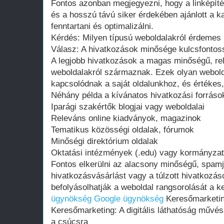
Fontos azonban megjegyezni, hogy a linképít
és a hosszú távú siker érdekében ajánlott a 
fenntartani és optimalizálni.
Kérdés: Milyen típusú weboldalakról érdemes
Válasz: A hivatkozások minősége kulcsfontoss
A legjobb hivatkozások a magas minőségű, r
weboldalakról származnak. Ezek olyan webol
kapcsolódnak a saját oldalunkhoz, és értékes, 
Néhány példa a kívánatos hivatkozási forráso
Iparági szakértők blogjai vagy weboldalai
Releváns online kiadványok, magazinok
Tematikus közösségi oldalak, fórumok
Minőségi direktórium oldalak
Oktatási intézmények (.edu) vagy kormányzati
Fontos elkerülni az alacsony minőségű, spamj
hivatkozásvásárlást vagy a túlzott hivatkozás
befolyásolhatják a weboldal rangsorolását a 
ügynökség
Google ügynökség
Keresőmarketin
Keresőmarketing: A digitális láthatóság művész
a csúcsra