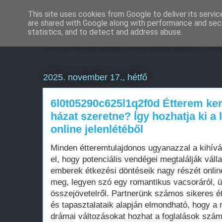
This site uses cookies from Google to deliver its servic
are shared with Google along with performance and secu
Weboldal készítés é
statistics, and to detect and address abuse.
2025. november 17., hétfő
6l0t05290c625l1q2f0d Étterem ker
házat szeretne? Így hozhatja ki a
online jelenlétéből
Minden étteremtulajdonos ugyanazzal a kihív
el, hogy potenciális vendégei megtalálják váll
emberek étkezési döntéseik nagy részét onlin
meg, legyen szó egy romantikus vacsoráról, üz
összejövetelről. Partnerünk számos sikeres é
és tapasztalataik alapján elmondható, hogy a m
drámai változásokat hozhat a foglalások szá