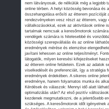
nem látványosak, de nélkülük még a legjobb t
online térben. A helyi közösség bevonása és az
összehangolása erősíti az étterem pozícióját 
rendezvényeken vesz részt az étterem, vagy
vállalkozásokkal, ezek az aktivitások online i
tartalmak nemcsak a keresőmotorok számára 
vendégek számára is hitelesebbé és vonzóbbá 
közösségi szerepvállalás és az online látható
eredmények mérése és elemzése elengedhetet
javítani lehessen az online teljesítményt. Fon
látogatók, milyen keresési kifejezéseket hasz
az étterem online felületein. Ezek az adatok 
viselkedését és preferenciáit, így a stratégia
eredmények érdekében. A sikeres online jelen
eredménye, hanem folyamatos munka és alk
Kérdések és válaszok: Mennyi idő alatt látha
optimalizálás után? Az első pozitív változások
kezdenek megmutatkozni, de a jelentősebb e
szükséges. A keresőmotorok időt igényelnek a