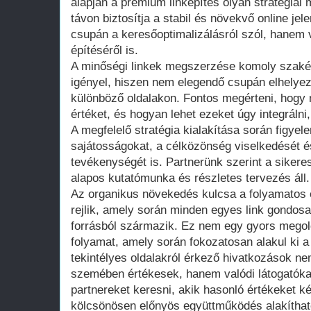
alapján a prémium linképítés olyan stratégiai
távon biztosítja a stabil és növekvő online je
csupán a keresőoptimalizálásról szól, hanem v
építéséről is.
A minőségi linkek megszerzése komoly szakért
igényel, hiszen nem elegendő csupán elhelyez
különböző oldalakon. Fontos megérteni, hogy 
értéket, és hogyan lehet ezeket úgy integráln
A megfelelő stratégia kialakítása során figyele
sajátosságokat, a célközönség viselkedését é
tevékenységét is. Partnerünk szerint a siker
alapos kutatómunka és részletes tervezés áll.
Az organikus növekedés kulcsa a folyamatos
rejlik, amely során minden egyes link gondosa
forrásból származik. Ez nem egy gyors mego
folyamat, amely során fokozatosan alakul ki a 
tekintélyes oldalakról érkező hivatkozások 
szemében értékesek, hanem valódi látogatóka
partnereket keresni, akik hasonló értékeket k
kölcsönösen előnyös együttműködés alakítható