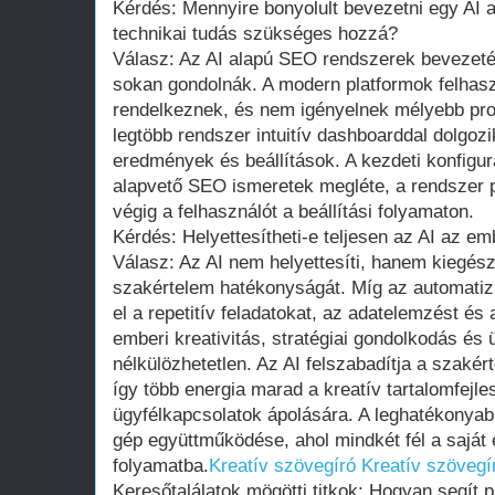
Kérdés: Mennyire bonyolult bevezetni egy AI 
technikai tudás szükséges hozzá?
Válasz: Az AI alapú SEO rendszerek bevezeté
sokan gondolnák. A modern platformok felhaszn
rendelkeznek, és nem igényelnek mélyebb pro
legtöbb rendszer intuitív dashboarddal dolgozi
eredmények és beállítások. A kezdeti konfigu
alapvető SEO ismeretek megléte, a rendszer p
végig a felhasználót a beállítási folyamaton.
Kérdés: Helyettesítheti-e teljesen az AI az e
Válasz: Az AI nem helyettesíti, hanem kiegészí
szakértelem hatékonyságát. Míg az automatizá
el a repetitív feladatokat, az adatelemzést és 
emberi kreativitás, stratégiai gondolkodás és ü
nélkülözhetetlen. Az AI felszabadítja a szakértő
így több energia marad a kreatív tartalomfejl
ügyfélkapcsolatok ápolására. A leghatékonya
gép együttműködése, ahol mindkét fél a saját
folyamatba.
Kreatív szövegíró
Kreatív szövegí
Keresőtalálatok mögötti titkok: Hogyan segít 