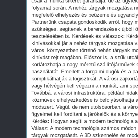
csak a munka sikerét garantálja, de az ügyfele
folyamat során. A nehéz tárgyak mozgatása ne
megfelelő elhelyezés és beüzemelés ugyanoly
Partnerünk csapata gondoskodik arról, hogy m
szükséges, segítenek a berendezések újbóli ö
tesztelésében is. Kérdések és válaszok: Kérdé
kihívásokkal jár a nehéz tárgyak mozgatása v
városi környezetben történő nehéz tárgyak 
kihívást rejt magában. Először is, a szűk utcá
korlátozhatja a nagy méretű szállítójárműve
használatát. Emellett a forgalmi dugók és a p
komplikálhatják a logisztikát. A városi zajkor
vagy hétvégén kell végezni a munkát, ami spec
Továbbá, a városi infrastruktúra, például hidak
közművek elhelyezkedése is befolyásolhatja a 
módszert. Végül, de nem utolsósorban, a váro
figyelmet kell fordítani a járókelők és a körny
Kérdés: Hogyan segíti a modern technológia 
Válasz: A modern technológia számos módon f
tárgyak mozgatását. A 3D szkennelés és model