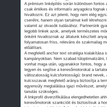
A prémium linképítés során különösen fontos 
csak értékes és informatív anyagokra fognak
hivatkozni. Ez azt jelenti, hogy nem elég egys
cserélni, hanem olyan tartalmat kell létrehoz
valamit az olvasók tudásához. Partnerünk gy
legjobb linkek azok, amelyek természetes mó
önként hivatkoznak az általunk készített any
folyamatosan friss, releváns és szakmailag me
előállítani.
A megfelelő anchor text stratégia kialakítása s
kampányokban. Nem szabad túloptimalizálni, 
vonhat maga után, ugyanakkor fontos, hogy a
legyen és segítse a keresőmotorokat a tartal
változatosság kulcsfontosságú: brand nevek, á
kulcsszavak megfelelő aránya biztosítja a te
egyensúly megtalálása igazi művészet, amely
tanulás szükséges.
A linkprofil diverzifikálása elengedhetetlen ah
keresőmotorok szankcióit és biztosítsuk a ho