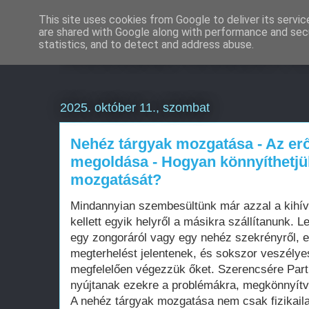
This site uses cookies from Google to deliver its servic
are shared with Google along with performance and secu
Weboldal készítés é
statistics, and to detect and address abuse.
2025. október 11., szombat
Nehéz tárgyak mozgatása - Az erő
megoldása - Hogyan könnyíthetjü
mozgatását?
Mindannyian szembesültünk már azzal a kihív
kellett egyik helyről a másikra szállítanunk. 
egy zongoráról vagy egy nehéz szekrényről, ez
megterhelést jelentenek, és sokszor veszélye
megfelelően végezzük őket. Szerencsére Part
nyújtanak ezekre a problémákra, megkönnyítv
A nehéz tárgyak mozgatása nem csak fizikaila