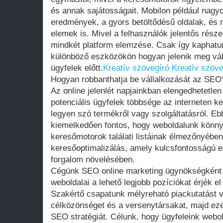
és annak sajátosságait. Mobilon például nagy
eredmények, a gyors betöltődésű oldalak, és
elemek is. Mivel a felhasználók jelentős része
mindkét platform elemzése. Csak így kaphatunk
különböző eszközökön hogyan jelenik meg vál
ügyfelek előtt.
Kreatív szövegíró
Kreatív szöve
Hogyan robbanthatja be vállalkozását az SEO
Az online jelenlét napjainkban elengedhetetlen
potenciális ügyfelek többsége az interneten k
legyen szó termékről vagy szolgáltatásról. Ebb
kiemelkedően fontos, hogy weboldalunk könny
keresőmotorok találati listáinak élmezőnyében
keresőoptimalizálás, amely kulcsfontosságú e
forgalom növelésében.
Cégünk SEO online marketing ügynökségként a
weboldalai a lehető legjobb pozíciókat érjék e
Szakértő csapatunk mélyreható piackutatást v
célközönséget és a versenytársakat, majd ezek
SEO stratégiát. Célunk, hogy ügyfeleink webol