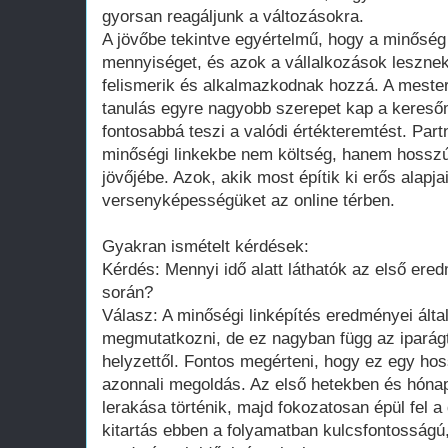
gyorsan reagáljunk a változásokra.
A jövőbe tekintve egyértelmű, hogy a minőség t
mennyiséget, és azok a vállalkozások leszne
felismerik és alkalmazkodnak hozzá. A mesters
tanulás egyre nagyobb szerepet kap a kere
fontosabbá teszi a valódi értékteremtést. Part
minőségi linkekbe nem költség, hanem hosszú 
jövőjébe. Azok, akik most építik ki erős alapja
versenyképességüket az online térben.
Gyakran ismételt kérdések:
Kérdés: Mennyi idő alatt láthatók az első ere
során?
Válasz: A minőségi linképítés eredményei ált
megmutatkozni, de ez nagyban függ az iparágtó
helyzettől. Fontos megérteni, hogy ez egy ho
azonnali megoldás. Az első hetekben és hóna
lerakása történik, majd fokozatosan épül fel a
kitartás ebben a folyamatban kulcsfontosságú,