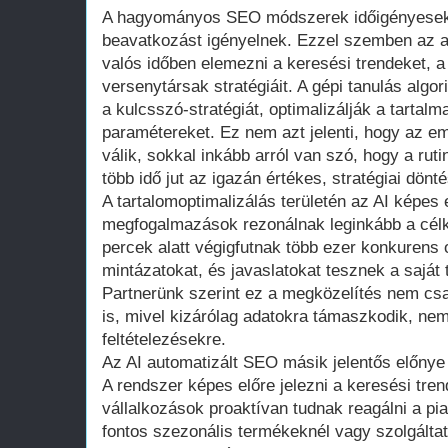
A hagyományos SEO módszerek időigényesek
beavatkozást igényelnek. Ezzel szemben az a
valós időben elemezni a keresési trendeket, a 
versenytársak stratégiáit. A gépi tanulás algo
a kulcsszó-stratégiát, optimalizálják a tartalma
paramétereket. Ez nem azt jelenti, hogy az em
válik, sokkal inkább arról van szó, hogy a rut
több idő jut az igazán értékes, stratégiai dönt
A tartalomoptimalizálás területén az AI képe
megfogalmazások rezonálnak leginkább a cél
percek alatt végigfutnak több ezer konkurens 
mintázatokat, és javaslatokat tesznek a saját 
Partnerünk szerint ez a megközelítés nem cs
is, mivel kizárólag adatokra támaszkodik, n
feltételezésekre.
Az AI automatizált SEO másik jelentős előnye
A rendszer képes előre jelezni a keresési tren
vállalkozások proaktívan tudnak reagálni a pi
fontos szezonális termékeknél vagy szolgáltatá