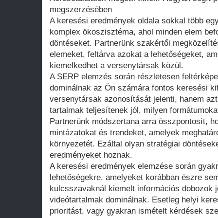
megszerzésében
A keresési eredmények oldala sokkal több egysz
komplex ökoszisztéma, ahol minden elem befol
döntéseket. Partnerünk szakértői megközelíté
elemeket, feltárva azokat a lehetőségeket, am
kiemelkedhet a versenytársak közül.
A SERP elemzés során részletesen feltérképe
dominálnak az Ön számára fontos keresési ki
versenytársak azonosítását jelenti, hanem azt
tartalmak teljesítenek jól, milyen formátumoka
Partnerünk módszertana arra összpontosít, h
mintázatokat és trendeket, amelyek meghatáro
környezetét. Ezáltal olyan stratégiai döntések
eredményeket hoznak.
A keresési eredmények elemzése során gyakra
lehetőségekre, amelyeket korábban észre sem
kulcsszavaknál kiemelt információs dobozok 
videótartalmak dominálnak. Esetleg helyi ke
prioritást, vagy gyakran ismételt kérdések sze