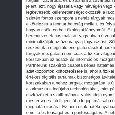
forgalmi zavarokat és biztosítsa a zavartala
jelenti azt, hogy éjszaka vagy hétvégén végzi
legkevesebb kellemetlenséget okozzák a lak
szintén fontos szempont a nehéz tárgyak moz
elkötelezett a fenntarthatóság mellett, és fol
hogyan csökkentheti ökológiai lábnyomát. Ez j
berendezések használatát, vagy olyan útvona
minimalizálják az üzemanyag-fogyasztást. Sőt
részesítik a megújuló energiaforrásokat hasz
tárgyak mozgatása nem csak a fizikai világban j
korszakban az adatok és információk mozgatás
Partnerünk szakértői csapata képes hatalmas
adatközpontok költöztetésére is, ahol a fizika
értékes digitális tartalmak biztonságos átvitel
korszakában a nehéz tárgyak mozgatása is új 
alkalmazza a legújabb technológiákat, mint pél
eszközöket a szállítmányok valós idejű nyom
mesterséges intelligenciát a legoptimálisabb
meghatározására. Ez nem csak hatékonyabbá t
emeli a biztonságot és a pontosságot is. A n