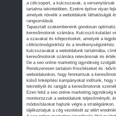
a célcsoport, a kulcsszavak, a versenytársak
tartalma tekintetében. Ezekre építve olyan fej
amelyek növelik a weboldalunk láthatóságát és
rangsorolását.
Tapasztalt szakembereink gondosan optimalizá
keresőmotorok számára. Kulcsszó-kutatást vé
a szavakat és kifejezéseket, amelyek a legjob
célközönségünkhöz és a tevékenységünkhöz. 
kulcsszavakat a weboldalunk tartalmába, cím
keresőmotorok számára relevánsnak és érték
De a seo online marketing ügynökség szolgált
Rendszeresen tartalom-frissítéseket és -bőví
weboldalunkon, hogy fenntartsuk a keresőmoto
külső linképítési kampányokat indítunk, hogy 
tekintélyét és rangját a keresőmotorok szemé
Ezen felül a seo online marketing ügynökség 
monitorozzuk a weboldalunk teljesítményét, 
módosításokat hajtunk végre a stratégiánkon.
tájékoztatjuk a cég vezetését az elért eredmén