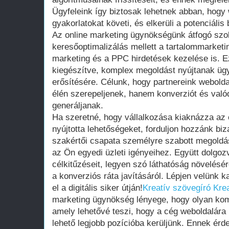
Ügyfeleink így biztosak lehetnek abban, hogy 
gyakorlatokat követi, és elkerüli a potenciális
Az online marketing ügynökségünk átfogó szol
keresőoptimalizálás mellett a tartalommarket
marketing és a PPC hirdetések kezelése is. 
kiegészítve, komplex megoldást nyújtanak ügyf
erősítésére. Célunk, hogy partnereink webolda
élén szerepeljenek, hanem konverziót és valód
generáljanak.
Ha szeretné, hogy vállalkozása kiaknázza az
nyújtotta lehetőségeket, forduljon hozzánk bi
szakértői csapata személyre szabott megoldá
az Ön egyedi üzleti igényeihez. Együtt dolgoz
célkitűzéseit, legyen szó láthatóság növelésé
a konverziós ráta javításáról. Lépjen velünk 
el a digitális siker útján!
Kreatív szövegíró
Kre
marketing ügynökség lényege, hogy olyan komp
amely lehetővé teszi, hogy a cég weboldalára
lehető legjobb pozícióba kerüljünk. Ennek ér