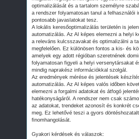
optimalizálását és a tartalom személyre szabá
a rendszer folyamatosan tanul a felhasználói i
pontosabb javaslatokat tesz.
A lokális keresőoptimalizálás területén is jelen
automatizálás. Az AI képes elemezni a helyi 
a releváns kulcsszavakat és optimalizálni a ta
megfelelően. Ez különösen fontos a kis- és k
amelyek egy adott régióban szeretnének domin
folyamatosan figyeli a helyi versenytársakat é
mindig naprakész információkkal szolgál.
Az eredmények mérése és jelentések készítése 
automatizálás. Az AI képes valós időben követ
elemezni a forgalmi adatokat és átfogó jelen
hatékonyságáról. A rendszer nem csak számok
az adatokat, trendeket azonosít és konkrét cs
meg. Ez lehetővé teszi a gyors döntéshozatalt
finomhangolását.
Gyakori kérdések és válaszok: