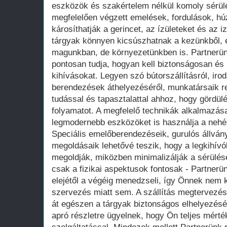
eszközök és szakértelem nélkül komoly sérül
megfelelően végzett emelések, fordulások, h
károsíthatják a gerincet, az ízületeket és az
tárgyak könnyen kicsúszhatnak a kezünkből, 
magunkban, de környezetünkben is. Partnerü
pontosan tudja, hogyan kell biztonságosan és
kihívásokat. Legyen szó bútorszállításról, irod
berendezések áthelyezéséről, munkatársaik 
tudással és tapasztalattal ahhoz, hogy gördül
folyamatot. A megfelelő technikák alkalmazása
legmodernebb eszközöket is használja a neh
Speciális emelőberendezéseik, gurulós állván
megoldásaik lehetővé teszik, hogy a legkihívó
megoldják, miközben minimalizálják a sérülé
csak a fizikai aspektusok fontosak - Partnerü
elejétől a végéig menedzseli, így Önnek nem k
szervezés miatt sem. A szállítás megtervezésé
át egészen a tárgyak biztonságos elhelyezésé
apró részletre ügyelnek, hogy Ön teljes mérté