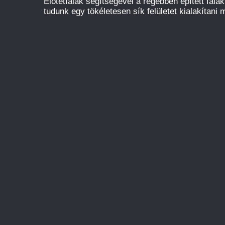
Előtétfalak segítségével a régebben épített fal
tudunk egy tökéletesen sík felületet kialakítani m