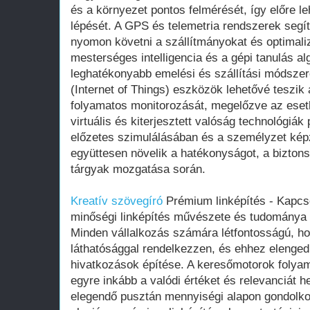
és a környezet pontos felmérését, így előre l
lépését. A GPS és telemetria rendszerek segít
nyomon követni a szállítmányokat és optimaliz
mesterséges intelligencia és a gépi tanulás a
leghatékonyabb emelési és szállítási módszer
(Internet of Things) eszközök lehetővé teszik
folyamatos monitorozását, megelőzve az ese
virtuális és kiterjesztett valóság technológiá
előzetes szimulálásában és a személyzet kép
együttesen növelik a hatékonyságot, a biztons
tárgyak mozgatása során.
Kreatív szövegíró
Prémium linképítés - Kapcs
minőségi linképítés művészete és tudománya
Minden vállalkozás számára létfontosságú, ho
láthatósággal rendelkezzen, és ehhez elenged
hivatkozások építése. A keresőmotorok folyam
egyre inkább a valódi értéket és relevanciát h
elegendő pusztán mennyiségi alapon gondolkod