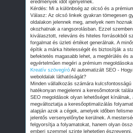
eredmények időt igényelnek.
Kérdés: Mi a különbség az olcsó és a prémium
Válasz: Az olcsó linkek gyakran tömegesen gy
oldalakon jelennek meg, amelyek nem hoznak v
okozhatnak a rangsorolásban. Ezzel szemben
kiválasztott, releváns és hiteles forrásokból
forgalmat és üzleti értéket generálnak. A min
építik a márka hitelességét és biztosítják a st
befektetés magasabb lehet, a megtérülés és 
egyértelműen megéri a prémium megoldásokat
Kreatív szövegíró
AI automatizált SEO - Hogya
weboldalak láthatóságát?
Minden vállalkozás számára kulcsfontosságú 
hatékonyan megjelenni a keresőmotorok találati
SEO megoldások olyan lehetőséget kínálnak,
megváltoztatja a keresőoptimalizálás folyamat
alapján azok a cégek, amelyek időben felismeri
jelentős versenyelőnybe kerülnek. A mestersé
felgyorsítja a folyamatokat, hanem olyan össz
emberi szemmel szinte lehetetlen észrevenni.