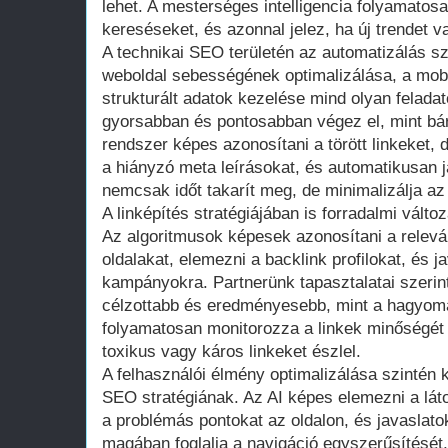
lehet. A mesterséges intelligencia folyamatosan
kereséseket, és azonnal jelez, ha új trendet v
A technikai SEO területén az automatizálás szi
weboldal sebességének optimalizálása, a mobil
strukturált adatok kezelése mind olyan felada
gyorsabban és pontosabban végez el, mint bá
rendszer képes azonosítani a törött linkeket, 
a hiányzó meta leírásokat, és automatikusan ja
nemcsak időt takarít meg, de minimalizálja az
A linképítés stratégiájában is forradalmi vált
Az algoritmusok képesek azonosítani a relev
oldalakat, elemezni a backlink profilokat, és ja
kampányokra. Partnerünk tapasztalatai szerin
célzottabb és eredményesebb, mint a hagyom
folyamatosan monitorozza a linkek minőségét é
toxikus vagy káros linkeket észlel.
A felhasználói élmény optimalizálása szintén
SEO stratégiának. Az AI képes elemezni a lát
a problémás pontokat az oldalon, és javaslatok
magában foglalja a navigáció egyszerűsítését