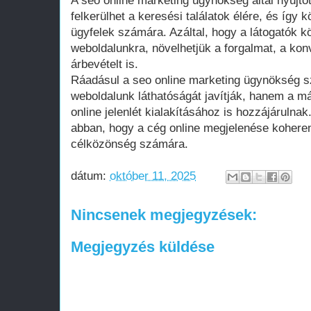
A seo online marketing ügynökség által nyújto
felkerülhet a keresési találatok élére, és így
ügyfelek számára. Azáltal, hogy a látogatók k
weboldalunkra, növelhetjük a forgalmat, a kon
árbevételt is.
Ráadásul a seo online marketing ügynökség s
weboldalunk láthatóságát javítják, hanem a m
online jelenlét kialakításához is hozzájárulna
abban, hogy a cég online megjelenése koheren
célközönség számára.
dátum:
október 11, 2025
Nincsenek megjegyzések:
Megjegyzés küldése