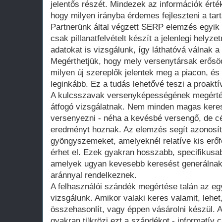
jelentős részét. Mindezek az információk ért
hogy milyen irányba érdemes fejleszteni a tart
Partnerünk által végzett SERP elemzés egyik
csak pillanatfelvételt készít a jelenlegi helyz
adatokat is vizsgálunk, így láthatóvá válnak a
Megérthetjük, hogy mely versenytársak erősö
milyen új szereplők jelentek meg a piacon, é
leginkább. Ez a tudás lehetővé teszi a proaktí
A kulcsszavak versenyképességének megértés
átfogó vizsgálatnak. Nem minden magas keres
versenyezni - néha a kevésbé versengő, de c
eredményt hoznak. Az elemzés segít azonosíta
gyöngyszemeket, amelyeknél relatíve kis erőfe
érhet el. Ezek gyakran hosszabb, specifikusa
amelyek ugyan kevesebb keresést generálna
aránnyal rendelkeznek.
A felhasználói szándék megértése talán az eg
vizsgálunk. Amikor valaki keres valamit, lehet
összehasonlít, vagy éppen vásárolni készül. 
gyakran tükrözi ezt a szándékot - informatív 