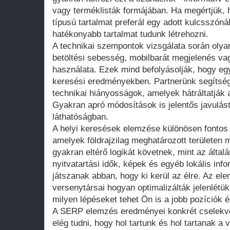
vagy terméklisták formájában. Ha megértjük,
típusú tartalmat preferál egy adott kulcsszóná
hatékonyabb tartalmat tudunk létrehozni.
A technikai szempontok vizsgálata során olya
betöltési sebesség, mobilbarát megjelenés vag
használata. Ezek mind befolyásolják, hogy egy 
keresési eredményekben. Partnerünk segítség
technikai hiányosságok, amelyek hátráltatják a
Gyakran apró módosítások is jelentős javulá
láthatóságban.
A helyi keresések elemzése különösen fontos
amelyek földrajzilag meghatározott területen
gyakran eltérő logikát követnek, mint az álta
nyitvatartási idők, képek és egyéb lokális in
játszanak abban, hogy ki kerül az élre. Az ele
versenytársai hogyan optimalizálták jelenlétü
milyen lépéseket tehet Ön is a jobb pozíciók 
A SERP elemzés eredményei konkrét cselekv
elég tudni, hogy hol tartunk és hol tartanak a 