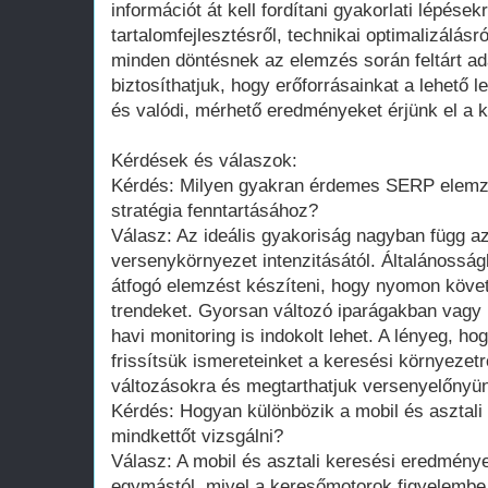
információt át kell fordítani gyakorlati lépése
tartalomfejlesztésről, technikai optimalizálásró
minden döntésnek az elemzés során feltárt ada
biztosíthatjuk, hogy erőforrásainkat a lehető 
és valódi, mérhető eredményeket érjünk el a k
Kérdések és válaszok:
Kérdés: Milyen gyakran érdemes SERP elemz
stratégia fenntartásához?
Válasz: Az ideális gyakoriság nagyban függ az
versenykörnyezet intenzitásától. Általánoss
átfogó elemzést készíteni, hogy nyomon köve
trendeket. Gyorsan változó iparágakban vagy
havi monitoring is indokolt lehet. A lényeg, h
frissítsük ismereteinket a keresési környezetr
változásokra és megtarthatjuk versenyelőnyün
Kérdés: Hogyan különbözik a mobil és asztali
mindkettőt vizsgálni?
Válasz: A mobil és asztali keresési eredmény
egymástól, mivel a keresőmotorok figyelembe 