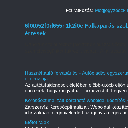
Feliratkozás:
Megjegyzések 
6l0t052f0d655n1k2i0c Falkaparás szob
érzések
Otthonunk falai többet jelentenek puszta védőfelü
személyiségünket tükrözik vissza. A falkaparás 
Használtautó felvásárlás - Autóeladás egyszerűe
dimenziója
Az autótulajdonosok életében előbb-utóbb eljön a
döntenek, hogy megválnak járművüktől. Legyen s
Keresőoptimalizált bérelhető weboldal készítés 
Zárszervíz Keresőoptimalizált Weboldal készít
időszakban megnövekedett az igény a céges be
Előtét falak