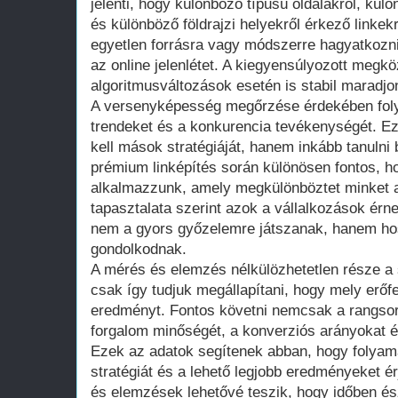
jelenti, hogy különböző típusú oldalakról, kü
és különböző földrajzi helyekről érkező link
egyetlen forrásra vagy módszerre hagyatkozni
az online jelenlétet. A kiegyensúlyozott megköz
algoritmusváltozások esetén is stabil maradjo
A versenyképesség megőrzése érdekében folyam
trendeket és a konkurencia tevékenységét. Ez
kell mások stratégiáját, hanem inkább tanulni b
prémium linképítés során különösen fontos, h
alkalmazzunk, amely megkülönböztet minket a
tapasztalata szerint azok a vállalkozások érne
nem a gyors győzelemre játszanak, hanem ho
gondolkodnak.
A mérés és elemzés nélkülözhetetlen része a
csak így tudjuk megállapítani, hogy mely erőf
eredményt. Fontos követni nemcsak a rangsor
forgalom minőségét, a konverziós arányokat és
Ezek az adatok segítenek abban, hogy folyam
stratégiát és a lehető legjobb eredményeket ér
és elemzések lehetővé teszik, hogy időben é