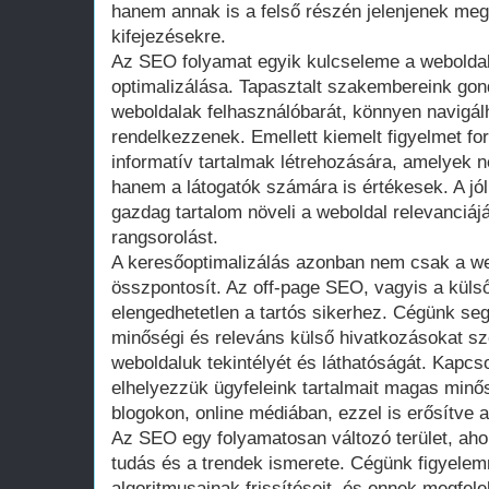
hanem annak is a felső részén jelenjenek meg
kifejezésekre.
Az SEO folyamat egyik kulcseleme a weboldal 
optimalizálása. Tapasztalt szakembereink gon
weboldalak felhasználóbarát, könnyen navigálha
rendelkezzenek. Emellett kiemelt figyelmet fo
informatív tartalmak létrehozására, amelyek
hanem a látogatók számára is értékesek. A jó
gazdag tartalom növeli a weboldal relevanciáj
rangsorolást.
A keresőoptimalizálás azonban nem csak a we
összpontosít. Az off-page SEO, vagyis a küls
elengedhetetlen a tartós sikerhez. Cégünk seg
minőségi és releváns külső hivatkozásokat s
weboldaluk tekintélyét és láthatóságát. Kapc
elhelyezzük ügyfeleink tartalmait magas minő
blogokon, online médiában, ezzel is erősítve 
Az SEO egy folyamatosan változó terület, aho
tudás és a trendek ismerete. Cégünk figyelem
algoritmusainak frissítéseit, és ennek megfelelő