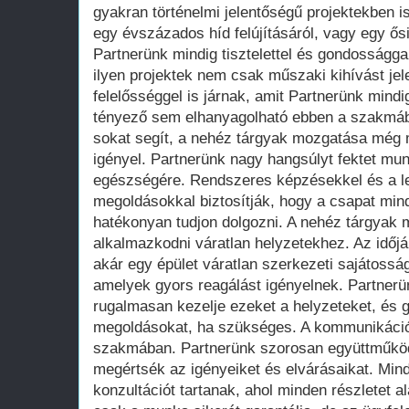
gyakran történelmi jelentőségű projektekben 
egy évszázados híd felújításáról, vagy egy ő
Partnerünk mindig tisztelettel és gondossággal
ilyen projektek nem csak műszaki kihívást jele
felelősséggel is járnak, amit Partnerünk mindi
tényező sem elhanyagolható ebben a szakmáb
sokat segít, a nehéz tárgyak mozgatása még m
igényel. Partnerünk nagy hangsúlyt fektet mun
egészségére. Rendszeres képzésekkel és a 
megoldásokkal biztosítják, hogy a csapat min
hatékonyan tudjon dolgozni. A nehéz tárgyak 
alkalmazkodni váratlan helyzetekhez. Az időjá
akár egy épület váratlan szerkezeti sajátossá
amelyek gyors reagálást igényelnek. Partnerü
rugalmasan kezelje ezeket a helyzeteket, és gy
megoldásokat, ha szükséges. A kommunikáció
szakmában. Partnerünk szorosan együttműködi
megértsék az igényeiket és elvárásaikat. Minde
konzultációt tartanak, ahol minden részletet 