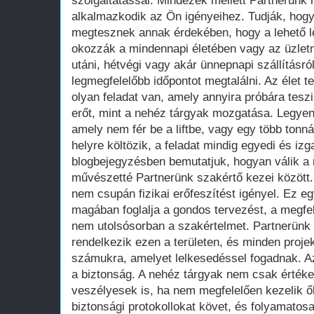
szolgáltatással. Mindezek mellett Partnerünk
alkalmazkodik az Ön igényeihez. Tudják, hogy
megtesznek annak érdekében, hogy a lehető 
okozzák a mindennapi életében vagy az üzle
utáni, hétvégi vagy akár ünnepnapi szállítás
legmegfelelőbb időpontot megtalálni. Az élet t
olyan feladat van, amely annyira próbára tes
erőt, mint a nehéz tárgyak mozgatása. Legyen
amely nem fér be a liftbe, vagy egy több tonná
helyre költözik, a feladat mindig egyedi és iz
blogbejegyzésben bemutatjuk, hogyan válik a
művészetté Partnerünk szakértő kezei között
nem csupán fizikai erőfeszítést igényel. Ez 
magában foglalja a gondos tervezést, a megfe
nem utolsósorban a szakértelmet. Partnerünk 
rendelkezik ezen a területen, és minden projekt
számukra, amelyet lelkesedéssel fogadnak. A
a biztonság. A nehéz tárgyak nem csak értéke
veszélyesek is, ha nem megfelelően kezelik ő
biztonsági protokollokat követ, és folyamatos