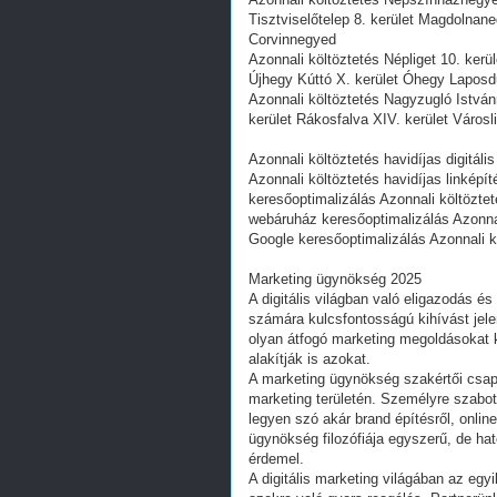
Tisztviselőtelep 8. kerület Magdoln
Corvinnegyed
Azonnali költöztetés Népliget 10. ker
Újhegy Kúttó X. kerület Óhegy Laposd
Azonnali költöztetés Nagyzugló Istvá
kerület Rákosfalva XIV. kerület Városl
Azonnali költöztetés havidíjas digitá
Azonnali költöztetés havidíjas linképít
keresőoptimalizálás Azonnali költöztet
webáruház keresőoptimalizálás Azonnal
Google keresőoptimalizálás Azonnali 
Marketing ügynökség 2025
A digitális világban való eligazodás é
számára kulcsfontosságú kihívást jel
olyan átfogó marketing megoldásokat 
alakítják is azokat.
A marketing ügynökség szakértői csapat
marketing területén. Személyre szabott
legyen szó akár brand építésről, online
ügynökség filozófiája egyszerű, de ha
érdemel.
A digitális marketing világában az eg