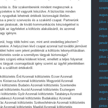
októb
ztosítás is. Bár szakembereink mindent megtesznek a
szept
elyzetekre is fel vagyunk készülve. A biztosítás minden
augus
ink nyugodtak lehetnek értékeik biztonságát illetően.
csa a precíz szervezés és a szakértő csapat. Partnerünk
július
an járatosak, de kiváló kommunikációs készségekkel is
ják az ügyfeleket a költözés alakulásáról, és azonnal
június
agy igényre.
május
erül, hogy több holmi van, mint amit eredetileg jeleztem?
január
zetekre. A helyszínen lévő csapat azonnal tud további járművet
augus
blet holmi sem jelent problémát a költözés lebonyolításában.
ltöztetés során a személyes tárgyak biztonsága?
július
rs szigorú etikai kódexet követ, emellett a teljes folyamat
es tárgyak csomagolását igény szerint az ügyfél jelenlétében
június
 a szállított értékekről.
novem
költöztetés Érd Azonnali költöztetés Ecser Azonnali
októb
tés Kistarcsa Azonnali költöztetés Mogyoród Azonnali
szept
i költöztetés Budaörs Azonnali költöztetés Szentendre
nali költöztetés Aszód Azonnali költöztetés Esztergom
augus
 költöztetés Győr Azonnali költöztetés Tatabánya Azonnali
Budakeszi Azonnali költöztetés Budakalász Azonnali
július
Vác Azonnali költöztetés Székesfehérvár Azonnali költöztetés
június
ár Azonnali költöztetés Maglód Azonnali költöztetés