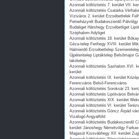
Azonnali költöztetés 7. kerület VII. ke
Azonnali költöztetés Csatárka Vérha
Víziváros 2. kerület Erzsébettelek F
Petneházyrét Budakeszierdő Pálvölgy 
Budaliget Hárshegy Erzsébetliget Lip
Széphalom Adyliget
Azonnali költöztetés 18. kerület Bók
Géza-telep Ferihegy XVIII. kerület Mik
Halmierdő Erzsébettelep Szemeretelep
Újpéteritelep Liptáktelep Belsőmajor 
lakótelep
Azonnali költöztetés Sashalom XVI. k
kerület
Azonnali költöztetés IX. kerület Közép
Ferencváros Belső-Ferencváros
Azonnali költöztetés Soroksár 23. kerü
Azonnali költöztetés Lipótváros Belváro
Azonnali költöztetés XIX. kerület Weke
Azonnali költöztetés VI. kerület Terézv
Azonnali költöztetés Göncz Árpád város
Vizafogó Angyalföld
Azonnali költöztetés Budakeszierdő C
kerület Jánoshegy Németvölgy Farkas
Magasút Kissvábhegy XII. kerület Zug
Azonnali költöztetés Népszínháznegy