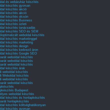
dal és webáruház készítés
dal készítés gyorsan
dal készítés akció
dal készítés akció
dal készítés olcsón
dal készítés Business
dal készítés üzleti
dal készítés tanácsadás
dal készítés SEO és SEM
őoptimalizált weboldal készítés
dal készítés marketinggel
dal készítés marketing
dal készítés design
dal készítés kedvező áron
dal készítés Google SEO
barát weboldal készítés
barát weboldal készítés
barát weboldal készítés
dal készítés árak
i weboldal készítés
i Weboldal készítés
i weboldal készítés
barát weboldal készítés
pkészítés
pkészítés Budapest
lyes weboldal készítés
dal készítés és honlapkészítés
barát honlapkészítés
dal készítés költséghatékonyan
dal készítés gyorsan