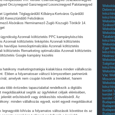
anegyed Orczynegyed Ganznegyed Losoncinegyed Palotanegyed
Webolda
Debrece
készíté
ület Ligettelek Téglagyárdűlő Kőbánya-Kertváros Gyárdűlő
készíté
űlő Keresztúridűlő Felsőrákos
Webolda
nmező Alsórákos Herminamező Zugló Kiszugló Törökőr 14.
Székesf
iget
Webolda
Webolda
Tatabán
lis ügynökség Azonnali költöztetés PPC kampánykészítés
készíté
és Azonnali költöztetés linképítés Azonnali költöztetés
Webolda
és havidíjas keresőoptimalizálás Azonnali költöztetés
Eger
We
i költöztetés Remarketing optimalizálás Azonnali költöztetés
készíté
költöztetés Google kampány kezelés
Hódmező
Webolda
Salgótar
készíté
s a hatékony marketingstratégia kialakítása minden vállalkozás
Webolda
ent. Ebben a folyamatosan változó környezetben partnerünk
Vác
Web
kínál, amelyek nem csupán követik a trendeket, hanem
Mosonm
Webolda
készíté
a több évtizedes tapasztalattal rendelkezik a digitális
kerület 
 megoldásaikkal segítik az ügyfeleket céljaik elérésében,
kerület
 jelenlét erősítéséről vagy értékesítés növeléséről. Az
kerület
tékony: minden vállalkozás egyedi, ezért egyedi megoldásokat
Budapest
Budapest
Budapest
yik legnagyobb kihívás a folyamatos változások követése és az
Budapest