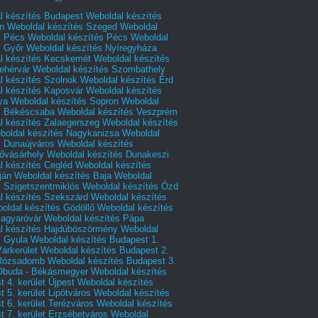
l készítés Budapest
Weboldal készítés
n
Weboldal készítés Szeged
Weboldal
s Pécs
Weboldal készítés Pécs
Weboldal
s Győr
Weboldal készítés Nyíregyháza
l készítés Kecskemét
Weboldal készítés
ehérvár
Weboldal készítés Szombathely
l készítés Szolnok
Weboldal készítés Érd
l készítés Kaposvár
Weboldal készítés
ya
Weboldal készítés Sopron
Weboldal
s Békéscsaba
Weboldal készítés Veszprém
l készítés Zalaegerszeg
Weboldal készítés
boldal készítés Nagykanizsa
Weboldal
s Dunaújváros
Weboldal készítés
vásárhely
Weboldal készítés Dunakeszi
l készítés Cegléd
Weboldal készítés
ján
Weboldal készítés Baja
Weboldal
s Szigetszentmiklós
Weboldal készítés Ózd
l készítés Szekszárd
Weboldal készítés
oldal készítés Gödöllő
Weboldal készítés
agyaróvár
Weboldal készítés Pápa
l készítés Hajdúböszörmény
Weboldal
s Gyula
Weboldal készítés Budapest 1.
Várkerület
Weboldal készítés Budapest 2.
 Rózsadomb
Weboldal készítés Budapest 3.
 Óbuda - Békásmegyer
Weboldal készítés
 4. kerület Újpest
Weboldal készítés
 5. kerület Lipótváros
Weboldal készítés
 6. kerület Terézváros
Weboldal készítés
 7. kerület Erzsébetváros
Weboldal