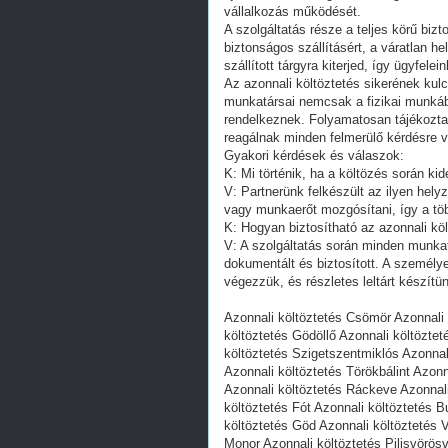
vállalkozás működését.
A szolgáltatás része a teljes körű bi
biztonságos szállításért, a váratlan h
szállított tárgyra kiterjed, így ügyfele
Az azonnali költöztetés sikerének kul
munkatársai nemcsak a fizikai munkáb
rendelkeznek. Folyamatosan tájékoztat
reagálnak minden felmerülő kérdésre v
Gyakori kérdések és válaszok:
K: Mi történik, ha a költözés során kid
V: Partnerünk felkészült az ilyen hely
vagy munkaerőt mozgósítani, így a töb
K: Hogyan biztosítható az azonnali kö
V: A szolgáltatás során minden munkatá
dokumentált és biztosított. A személy
végezzük, és részletes leltárt készítünk
Azonnali költöztetés Csömör Azonnali 
költöztetés Gödöllő Azonnali költözte
költöztetés Szigetszentmiklós Azonnal
Azonnali költöztetés Törökbálint Azon
Azonnali költöztetés Ráckeve Azonnali
költöztetés Fót Azonnali költöztetés 
költöztetés Göd Azonnali költöztetés 
Monor Azonnali költöztetés Pilisvörösv