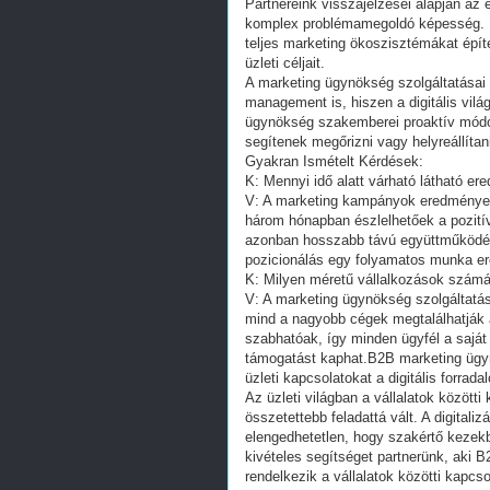
Partnereink visszajelzései alapján az 
komplex problémamegoldó képesség. 
teljes marketing ökoszisztémákat épí
üzleti céljait.
A marketing ügynökség szolgáltatásai 
management is, hiszen a digitális vil
ügynökség szakemberei proaktív módo
segítenek megőrizni vagy helyreállítan
Gyakran Ismételt Kérdések:
K: Mennyi idő alatt várható látható 
V: A marketing kampányok eredményes
három hónapban észlelhetőek a pozitív
azonban hosszabb távú együttműködés
pozicionálás egy folyamatos munka e
K: Milyen méretű vállalkozások számá
V: A marketing ügynökség szolgáltatás
mind a nagyobb cégek megtalálhatják 
szabhatóak, így minden ügyfél a saját
támogatást kaphat.B2B marketing ügynö
üzleti kapcsolatokat a digitális forrad
Az üzleti világban a vállalatok között
összetettebb feladattá vált. A digital
elengedhetetlen, hogy szakértő kezekb
kivételes segítséget partnerünk, aki 
rendelkezik a vállalatok közötti kapcs