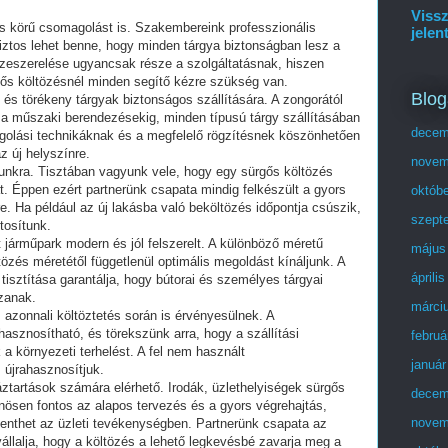
Vissz
jes körű csomagolást is. Szakembereink professzionális
jelen
ztos lehet benne, hogy minden tárgya biztonságban lesz a
sszeszerelése ugyancsak része a szolgáltatásnak, hiszen
gős költözésnél minden segítő kézre szükség van.
Blog
 és törékeny tárgyak biztonságos szállítására. A zongorától
 a műszaki berendezésekig, minden típusú tárgy szállításában
decem
agolási technikáknak és a megfelelő rögzítésnek köszönhetően
z új helyszínre.
novem
nkra. Tisztában vagyunk vele, hogy egy sürgős költözés
. Éppen ezért partnerünk csapata mindig felkészült a gyors
októb
. Ha például az új lakásba való beköltözés időpontja csúszik,
szept
tosítunk.
 járműpark modern és jól felszerelt. A különböző méretű
május
tözés méretétől függetlenül optimális megoldást kínáljunk. A
áprili
isztítása garantálja, hogy bútorai és személyes tárgyai
zanak.
márci
azonnali költöztetés során is érvényesülnek. A
asznosítható, és törekszünk arra, hogy a szállítási
februá
a környezeti terhelést. A fel nem használt
január
újrahasznosítjuk.
ztartások számára elérhető. Irodák, üzlethelyiségek sürgős
decem
lönösen fontos az alapos tervezés és a gyors végrehajtás,
novem
lenthet az üzleti tevékenységben. Partnerünk csapata az
állalja, hogy a költözés a lehető legkevésbé zavarja meg a