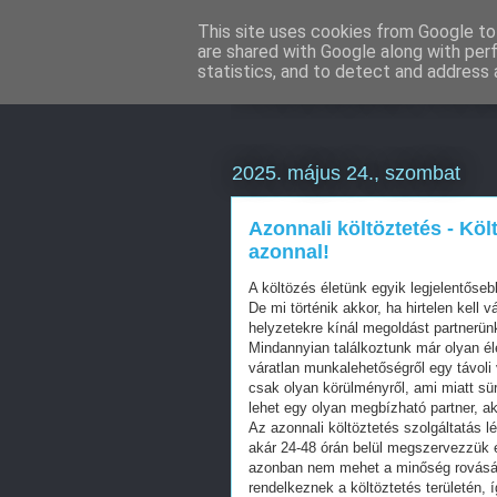
This site uses cookies from Google to 
are shared with Google along with per
Weboldal kész
statistics, and to detect and address 
2025. május 24., szombat
Azonnali költöztetés - Köl
azonnal!
A költözés életünk egyik legjelentőse
De mi történik akkor, ha hirtelen kell 
helyzetekre kínál megoldást partnerünk
Mindannyian találkoztunk már olyan él
váratlan munkalehetőségről egy távoli
csak olyan körülményről, ami miatt sür
lehet egy olyan megbízható partner, ak
Az azonnali költöztetés szolgáltatás 
akár 24-48 órán belül megszervezzük és
azonban nem mehet a minőség rovására
rendelkeznek a költöztetés területén, 