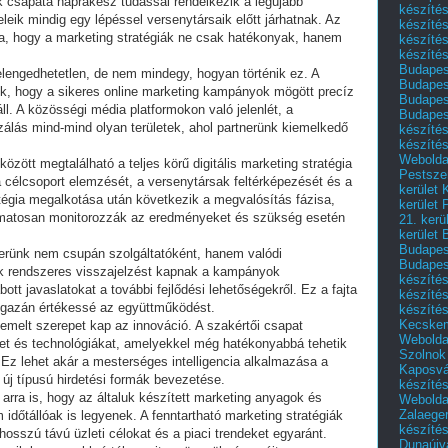
k csapata naprakész tudással rendelkezik a legújabb
készítés
eleik mindig egy lépéssel versenytársaik előtt járhatnak. Az
készítés
ra, hogy a marketing stratégiák ne csak hatékonyak, hanem
készíté
készítés
Budapes
 elengedhetetlen, de nem mindegy, hogyan történik ez. A
Budapest
k, hogy a sikeres online marketing kampányok mögött precíz
Budapest
ll. A közösségi média platformokon való jelenlét, a
Budapest
zálás mind-mind olyan területek, ahol partnerünk kiemelkedő
készítés
készítés
Weboldal
özött megtalálható a teljes körű digitális marketing stratégia
Pestszen
 célcsoport elemzését, a versenytársak feltérképezését és a
kerület 
atégia megalkotása után következik a megvalósítás fázisa,
kerület 
matosan monitorozzák az eredményeket és szükség esetén
21. kerü
kerület 
Budapest
nerünk nem csupán szolgáltatóként, hanem valódi
Budapes
k rendszeres visszajelzést kapnak a kampányok
készíté
t javaslatokat a további fejlődési lehetőségekről. Ez a fajta
készíté
i igazán értékessé az együttműködést.
készíté
Kecske
melt szerepet kap az innováció. A szakértői csapat
Webolda
ket és technológiákat, amelyekkel még hatékonyabbá tehetik
Szolnok
Ez lehet akár a mesterséges intelligencia alkalmazása a
Kaposvá
 új típusú hirdetési formák bevezetése.
készíté
arra is, hogy az általuk készített marketing anyagok és
Webolda
Zalaege
őtállóak is legyenek. A fenntartható marketing stratégiák
készíté
hosszú távú üzleti célokat és a piaci trendeket egyaránt.
Dunaújv