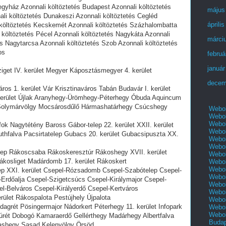
gyház Azonnali költöztetés Budapest Azonnali költöztetés
május
ali költöztetés Dunakeszi Azonnali költöztetés Cegléd
áprili
 költöztetés Kecskemét Azonnali költöztetés Százhalombatta
 költöztetés Pécel Azonnali költöztetés Nagykáta Azonnali
márci
s Nagytarcsa Azonnali költöztetés Szob Azonnali költöztetés
os
februá
január
ziget IV. kerület Megyer Káposztásmegyer 4. kerület
decem
áros 1. kerület Vár Krisztinaváros Tabán Budavár I. kerület
 kerület Újlak Aranyhegy-Ürömhegy-Péterhegy Óbuda Aquincum
 Solymárvölgy Mocsárosdűlő Hármashatárhegy Csúcshegy
Webol
Webol
Webol
ok Nagytétény Baross Gábor-telep 22. kerület XXII. kerület
Webol
uthfalva Pacsirtatelep Gubacs 20. kerület Gubacsipuszta XX.
Webol
Webol
elep Rákoscsaba Rákoskeresztúr Rákoshegy XVII. kerület
Webol
ákosliget Madárdomb 17. kerület Rákoskert
Webol
Webol
elep XXI. kerület Csepel-Rózsadomb Csepel-Szabótelep Csepel-
Webol
-Erdőalja Csepel-Szigetcsúcs Csepel-Királymajor Csepel-
Webol
l-Belváros Csepel-Királyerdő Csepel-Kertváros
Webol
erület Rákospalota Pestújhely Újpalota
Webol
agrét Pösingermajor Nádorkert Péterhegy 11. kerület Infopark
Webol
Webol
zúrét Dobogó Kamaraerdő Gellérthegy Madárhegy Albertfalva
Buda
ashegy Sasad Kelenvölgy Örsöd