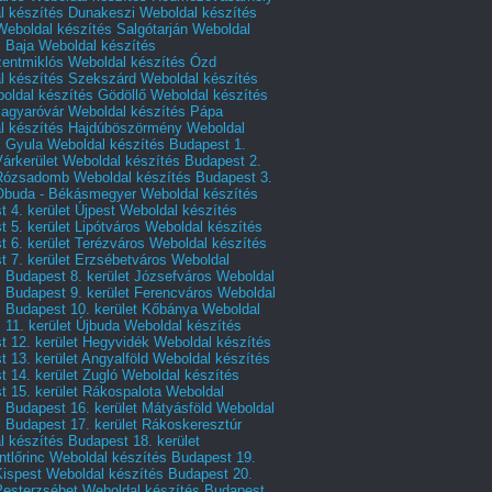
l készítés Dunakeszi
Weboldal készítés
Weboldal készítés Salgótarján
Weboldal
s Baja
Weboldal készítés
zentmiklós
Weboldal készítés Ózd
l készítés Szekszárd
Weboldal készítés
oldal készítés Gödöllő
Weboldal készítés
agyaróvár
Weboldal készítés Pápa
l készítés Hajdúböszörmény
Weboldal
s Gyula
Weboldal készítés Budapest 1.
Várkerület
Weboldal készítés Budapest 2.
 Rózsadomb
Weboldal készítés Budapest 3.
 Óbuda - Békásmegyer
Weboldal készítés
 4. kerület Újpest
Weboldal készítés
 5. kerület Lipótváros
Weboldal készítés
 6. kerület Terézváros
Weboldal készítés
 7. kerület Erzsébetváros
Weboldal
 Budapest 8. kerület Józsefváros
Weboldal
 Budapest 9. kerület Ferencváros
Weboldal
s Budapest 10. kerület Kőbánya
Weboldal
 11. kerület Újbuda
Weboldal készítés
t 12. kerület Hegyvidék
Weboldal készítés
 13. kerület Angyalföld
Weboldal készítés
 14. kerület Zugló
Weboldal készítés
 15. kerület Rákospalota
Weboldal
 Budapest 16. kerület Mátyásföld
Weboldal
 Budapest 17. kerület Rákoskeresztúr
 készítés Budapest 18. kerület
tlőrinc
Weboldal készítés Budapest 19.
Kispest
Weboldal készítés Budapest 20.
Pesterzsébet
Weboldal készítés Budapest