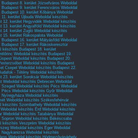
 Budapest 8. kerület Józsefváros
Weboldal
 Budapest 9. kerület Ferencváros
Weboldal
s Budapest 10. kerület Kőbánya
Weboldal
 11. kerület Újbuda
Weboldal készítés
t 12. kerület Hegyvidék
Weboldal készítés
 13. kerület Angyalföld
Weboldal készítés
 14. kerület Zugló
Weboldal készítés
 15. kerület Rákospalota
Weboldal
 Budapest 16. kerület Mátyásföld
Weboldal
 Budapest 17. kerület Rákoskeresztúr
 készítés Budapest 18. kerület
tlőrinc
Weboldal készítés Budapest 19.
Kispest
Weboldal készítés Budapest 20.
Pesterzsébet
Weboldal készítés Budapest
let Csepel
Weboldal készítés Budapest 22.
Budafok - Tétény
Weboldal készítés
 23. kerület Soroksár
Weboldal készítés
t
Weboldal készítés Debrecen
Weboldal
s Szeged
Weboldal készítés Pécs
Weboldal
s Pécs
Weboldal készítés Győr
Weboldal
s Nyíregyháza
Weboldal készítés
mét
Weboldal készítés Székesfehérvár
l készítés Szombathely
Weboldal készítés
Weboldal készítés Érd
Weboldal készítés
r
Weboldal készítés Tatabánya
Weboldal
s Sopron
Weboldal készítés Békéscsaba
l készítés Veszprém
Weboldal készítés
rszeg
Weboldal készítés Eger
Weboldal
s Nagykanizsa
Weboldal készítés
áros
Weboldal készítés Hódmezővásárhely