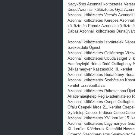
Nagykőrös Azonnali költöztetés Verese
Diósd Azonnali költöztetés Gyál Azonn
Azonnali költöztetés Vecsés Azonnali
Azonnali költöztetés Kerepes Azonnali
költöztetés Pomáz Azonnali költözteté
Dabas Azonnali költöztetés Dunaújvár
Azonnali költöztetés Istvántelek Néps
Székesdűlő Újpest
Azonnali költöztetés Gellérthegy Víziv
Azonnali költöztetés Óbudaisziget 3.
Harsánylejtő Rómaifürdő Csillaghegy
Békásmegyer Kaszásdűlő III. kerület
Azonnali költöztetés Budatétény Budaf
Azonnali költöztetés Szabótelep Koss
kerület Erzsébetfalva
Azonnali költöztetés Rákoscsaba-Újt
Akadémiaújtelep Régiakadémiatelep R
Azonnali költöztetés Csepel-Csillagt
Ófalu Csepel-Háros 21. kerület Csepel
Gyártelep Csepel-Erdősor CsepelCsepe
Azonnali költöztetés XV. kerület 15. k
Azonnali költöztetés Lágymányos Gazd
XI. kerület Kőérberek Kelenföld Hoss
Őrmező Szentimreváros Spanyolrét S