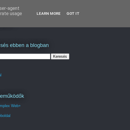
user-agent
erate usage
LEARN MORE
GOT IT
lás
sés ebben a blogban
l
reműködők
mplex Web+
boldal