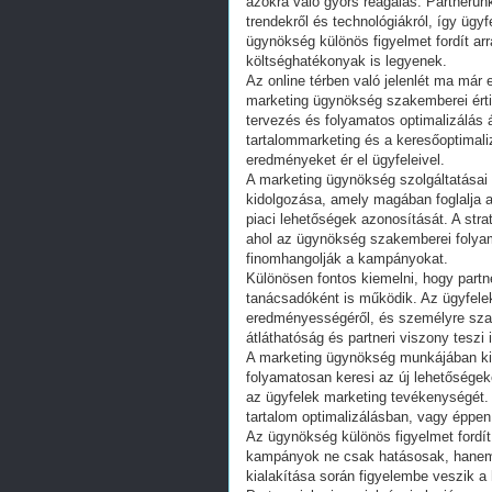
azokra való gyors reagálás. Partnerün
trendekről és technológiákról, így ügyf
ügynökség különös figyelmet fordít ar
költséghatékonyak is legyenek.
Az online térben való jelenlét ma már
marketing ügynökség szakemberei érti
tervezés és folyamatos optimalizálás á
tartalommarketing és a keresőoptimali
eredményeket ér el ügyfeleivel.
A marketing ügynökség szolgáltatásai k
kidolgozása, amely magában foglalja a
piaci lehetőségek azonosítását. A str
ahol az ügynökség szakemberei folya
finomhangolják a kampányokat.
Különösen fontos kiemelni, hogy part
tanácsadóként is működik. Az ügyfele
eredményességéről, és személyre szabot
átláthatóság és partneri viszony tesz
A marketing ügynökség munkájában kie
folyamatosan keresi az új lehetősége
az ügyfelek marketing tevékenységét. 
tartalom optimalizálásban, vagy éppen
Az ügynökség különös figyelmet fordít 
kampányok ne csak hatásosak, hanem id
kialakítása során figyelembe veszik a 