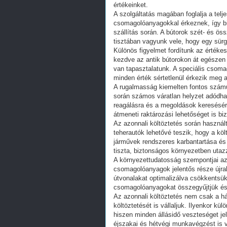
értékeinket.
A szolgáltatás magában foglalja a tel
csomagolóanyagokkal érkeznek, így bi
szállítás során. A bútorok szét- és ö
tisztában vagyunk vele, hogy egy sür
Különös figyelmet fordítunk az értékes
kezdve az antik bútorokon át egészen
van tapasztalatunk. A speciális csom
minden érték sértetlenül érkezik meg a
A rugalmasság kiemelten fontos számu
során számos váratlan helyzet adódhat
reagálásra és a megoldások keresésére
átmeneti raktározási lehetőséget is biz
Az azonnali költöztetés során használt
teherautók lehetővé teszik, hogy a köl
járművek rendszeres karbantartása és t
tiszta, biztonságos környezetben utaz
A környezettudatosság szempontjai az 
csomagolóanyagok jelentős része újrah
útvonalakat optimalizálva csökkentsük 
csomagolóanyagokat összegyűjtjük és 
Az azonnali költöztetés nem csak a há
költöztetését is vállaljuk. Ilyenkor kü
hiszen minden állásidő veszteséget je
éjszakai és hétvégi munkavégzést is v