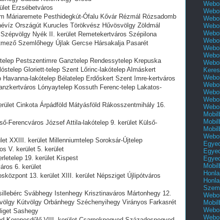
Webol
rület Erzsébetváros
Webol
lom Máriaremete Pesthidegkút-Ófalu Kővár Rézmál Rózsadomb
Webol
elhévíz Országút Kurucles Törökvész Hűvösvölgy Zöldmál
Webol
Webol
Szépvölgy Nyék II. kerület Remetekertváros Szépilona
Webol
ótmező Szemlőhegy Újlak Gercse Hársakalja Pasarét
Webol
Webol
aytelep Pestszentimre Ganztelep Rendessytelep Krepuska
Webol
lóstelep Gloriett-telep Szent Lőrinc-lakótelep Almáskert
Keres
Webol
 Havanna-lakótelep Bélatelep Erdőskert Szent Imre-kertváros
Webol
Ganzkertváros Lónyaytelep Kossuth Ferenc-telep Lakatos-
Webol
Webol
erület Cinkota Árpádföld Mátyásföld Rákosszentmihály 16.
Webol
Mobil
Mobil
ső-Ferencváros József Attila-lakótelep 9. kerület Külső-
Mobil
Webol
let XXIII. kerület Millenniumtelep Soroksár-Újtelep
Egyed
s V. kerület 5. kerület
Egyed
rletelep 19. kerület Kispest
Egyed
Mobil
áros 6. kerület
Honla
központ 13. kerület XIII. kerület Népsziget Újlipótváros
Honla
Szemé
sillebérc Svábhegy Istenhegy Krisztinaváros Mártonhegy 12.
Webol
völgy Kútvölgy Orbánhegy Széchenyihegy Virányos Farkasrét
Mobil
Webol
liget Sashegy
Webol
ed Kerepesdűlő VIII. kerület Csarnoknegyed Századosnegyed