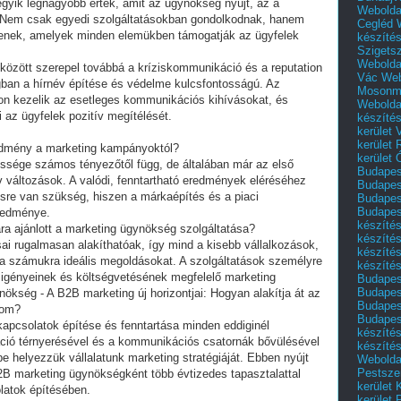
egyik legnagyobb érték, amit az ügynökség nyújt, az a
Webolda
Nem csak egyedi szolgáltatásokban gondolkodnak, hanem
Cegléd
tenek, amelyek minden elemükben támogatják az ügyfelek
készíté
Szigets
Webolda
között szerepel továbbá a kríziskommunikáció és a reputation
Vác
Web
ágban a hírnév építése és védelme kulcsfontosságú. Az
Mosonm
n kezelik az esetleges kommunikációs kihívásokat, és
Webolda
i az ügyfelek pozitív megítélését.
készíté
kerület 
kerület
eredmény a marketing kampányoktól?
kerület
sége számos tényezőtől függ, de általában már az első
Budapest
 változások. A valódi, fenntartható eredmények eléréséhez
Budapest
re van szükség, hiszen a márkaépítés és a piaci
Budapest
Budapest
redménye.
készítés
ra ajánlott a marketing ügynökség szolgáltatása?
készítés
ai rugalmasan alakíthatóak, így mind a kisebb vállalkozások,
készíté
a számukra ideális megoldásokat. A szolgáltatások személyre
készítés
 igényeinek és költségvetésének megfelelő marketing
Budapes
Budapest
kség - A B2B marketing új horizontjai: Hogyan alakítja át az
Budapest
alom?
Budapest
i kapcsolatok építése és fenntartása minden eddiginél
készítés
izáció térnyerésével és a kommunikációs csatornák bővülésével
készítés
e helyezzük vállalatunk marketing stratégiáját. Ebben nyújt
Weboldal
Pestszen
B2B marketing ügynökségként több évtizedes tapasztalattal
kerület 
olatok építésében.
kerület 