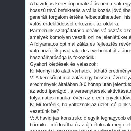
A havidíjas keresőoptimalizálás nem csak egy
hosszú távú befektetés a vállalkozás jövőjébe
generált forgalom értéke felbecsülhetetlen, hi
valós érdeklődéssel érkeznek az oldalra.
Partnerünk szolgáltatása ideális választás az
amelyek komolyan veszik online jelenlétüket 
A folyamatos optimalizálás és fejlesztés ré
való pozíciók javulnak, de a weboldal általáno
használhatósága is fokozódik.
Gyakori kérdések és válaszok:
K: Mennyi idő alatt várhatók látható eredmén
V: A keresőoptimalizálás egy hosszú távú fol
eredmények általában 3-6 hónap után jelentke
az adott iparágtól, a versenytársak aktivitásátó
folyamatos munka révén az eredmények idővel
K: Mi történik, ha változnak az üzleti céljaink
vezetünk be?
V: A havidíjas konstrukció egyik legnagyobb e
bármikor módosítható az új céloknak megfelel