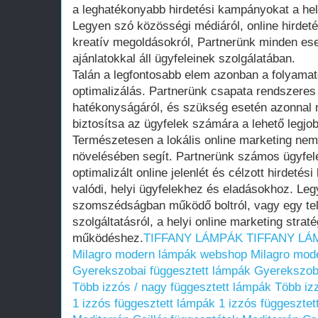
a leghatékonyabb hirdetési kampányokat a hel
Legyen szó közösségi médiáról, online hirdeté
kreatív megoldásokról, Partnerünk minden es
ajánlatokkal áll ügyfeleinek szolgálatában.
Talán a legfontosabb elem azonban a folyama
optimalizálás. Partnerünk csapata rendszeres
hatékonyságáról, és szükség esetén azonnal m
biztosítsa az ügyfelek számára a lehető legj
Természetesen a lokális online marketing nem
növelésében segít. Partnerünk számos ügyfele
optimalizált online jelenlét és célzott hirdet
valódi, helyi ügyfelekhez és eladásokhoz. Le
szomszédságban működő boltról, vagy egy telj
szolgáltatásról, a helyi online marketing strat
működéshez.
TIFFANY LÁMPÁK
TIFFANY LÁ
Milagro modern lámpák webshop
Milagro mod
Gyerekszobai függesztett lámpák
Gyerekszoba
Több izzós / nagy függesztett lámpák
Több iz
1 izzós függesztett lámpák
1 izzós függesztet