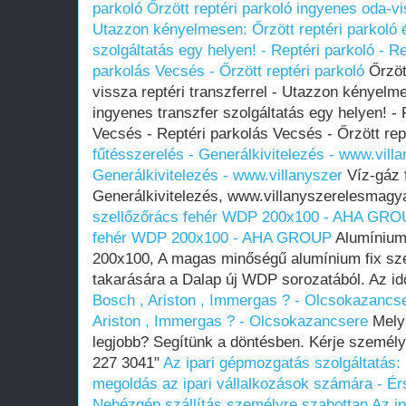
parkoló
Őrzött reptéri parkoló ingyenes oda-vis
Utazzon kényelmesen: Őrzött reptéri parkoló 
szolgáltatás egy helyen! - Reptéri parkoló - R
parkolás Vecsés - Őrzött reptéri parkoló
Őrzött
vissza reptéri transzferrel - Utazzon kényelme
ingyenes transzfer szolgáltatás egy helyen! - 
Vecsés - Reptéri parkolás Vecsés - Őrzött rep
fűtésszerelés - Generálkivitelezés - www.vill
Generálkivitelezés - www.villanyszer
Víz-gáz 
Generálkivitelezés, www.villanyszerelesmag
szellőzőrács fehér WDP 200x100 - AHA GR
fehér WDP 200x100 - AHA GROUP
Alumínium
200x100, A magas minőségű alumínium fix sze
takarására a Dalap új WDP sorozatából. Az id
Bosch , Ariston , Immergas ? - Olcsokazancs
Ariston , Immergas ? - Olcsokazancsere
Melyi
legjobb? Segítünk a döntésben. Kérje személy
227 3041"
Az ipari gépmozgatás szolgáltatás:
megoldás az ipari vállalkozások számára - É
Nehézgép szállítás személyre szabottan
Az i