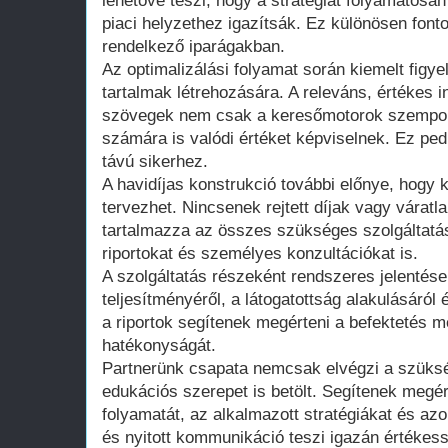
lehetővé teszi, hogy a stratégiát folyamatosan
piaci helyzethez igazítsák. Ez különösen font
rendelkező iparágakban.
Az optimalizálási folyamat során kiemelt figye
tartalmak létrehozására. A releváns, értékes i
szövegek nem csak a keresőmotorok szempontj
számára is valódi értéket képviselnek. Ez pe
távú sikerhez.
A havidíjas konstrukció további előnye, hogy 
tervezhet. Nincsenek rejtett díjak vagy váratla
tartalmazza az összes szükséges szolgáltatás
riportokat és személyes konzultációkat is.
A szolgáltatás részeként rendszeres jelentése
teljesítményéről, a látogatottság alakulásáról
a riportok segítenek megérteni a befektetés m
hatékonyságát.
Partnerünk csapata nemcsak elvégzi a szüksé
edukációs szerepet is betölt. Segítenek megér
folyamatát, az alkalmazott stratégiákat és azo
és nyitott kommunikáció teszi igazán értékes