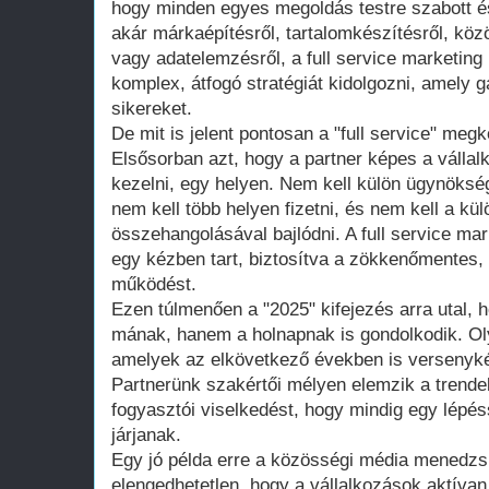
hogy minden egyes megoldás testre szabott é
akár márkaépítésről, tartalomkészítésről, k
vagy adatelemzésről, a full service marketin
komplex, átfogó stratégiát kidolgozni, amely g
sikereket.
De mit is jelent pontosan a "full service" meg
Elsősorban azt, hogy a partner képes a vállalk
kezelni, egy helyen. Nem kell külön ügynökség
nem kell több helyen fizetni, és nem kell a k
összehangolásával bajlódni. A full service m
egy kézben tart, biztosítva a zökkenőmentes, 
működést.
Ezen túlmenően a "2025" kifejezés arra utal, 
mának, hanem a holnapnak is gondolkodik. Ol
amelyek az elkövetkező években is versenyké
Partnerünk szakértői mélyen elemzik a trendeke
fogyasztói viselkedést, hogy mindig egy lépés
járjanak.
Egy jó példa erre a közösségi média menedz
elengedhetetlen, hogy a vállalkozások aktívan