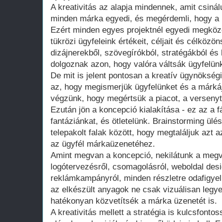
A kreativitás az alapja mindennek, amit csiná
minden márka egyedi, és megérdemli, hogy a l
Ezért minden egyes projektnél egyedi megköz
tükrözi ügyfeleink értékeit, céljait és célköz
dizájnerekből, szövegírókból, stratégákból és 
dolgoznak azon, hogy valóra váltsák ügyfelünk
De mit is jelent pontosan a kreatív ügynöksé
az, hogy megismerjük ügyfelünket és a márkáj
végzünk, hogy megértsük a piacot, a versenyt
Ezután jön a koncepció kialakítása - ez az a f
fantáziánkat, és ötletelünk. Brainstorming ülé
telepakolt falak között, hogy megtaláljuk azt az
az ügyfél márkaüzenetéhez.
Amint megvan a koncepció, nekilátunk a megv
logótervezésről, csomagolásról, weboldal des
reklámkampányról, minden részletre odafigye
az elkészült anyagok ne csak vizuálisan leg
hatékonyan közvetítsék a márka üzenetét is.
A kreativitás mellett a stratégia is kulcsfon