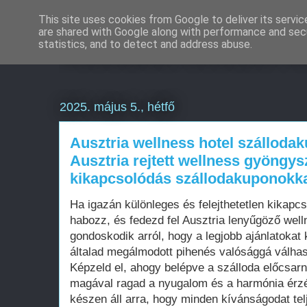
This site uses cookies from Google to deliver its servic
are shared with Google along with performance and secu
Weboldal készítés é
statistics, and to detect and address abuse.
2025. május 5., hétfő
Ausztria wellness hotel szállodak
Ausztria rejtett wellness gyöngy
kikapcsolódás szállodakuponokk
Ha igazán különleges és felejthetetlen kikapc
habozz, és fedezd fel Ausztria lenyűgöző well
gondoskodik arról, hogy a legjobb ajánlatokat
általad megálmodott pihenés valósággá válha
Képzeld el, ahogy belépve a szálloda előcsarn
magával ragad a nyugalom és a harmónia érz
készen áll arra, hogy minden kívánságodat tel