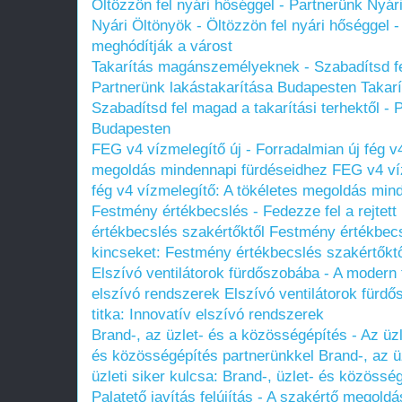
Öltözzön fel nyári hőséggel - Partnerünk Nyár
Nyári Öltönyök - Öltözzön fel nyári hőséggel 
meghódítják a várost
Takarítás magánszemélyeknek - Szabadítsd fel
Partnerünk lakástakarítása Budapesten
Takar
Szabadítsd fel magad a takarítási terhektől - 
Budapesten
FEG v4 vízmelegítő új - Forradalmian új fég v4
megoldás mindennapi fürdéseidhez
FEG v4 víz
fég v4 vízmelegítő: A tökéletes megoldás min
Festmény értékbecslés - Fedezze fel a rejtet
értékbecslés szakértőktől
Festmény értékbecsl
kincseket: Festmény értékbecslés szakértőkt
Elszívó ventilátorok fürdőszobába - A modern 
elszívó rendszerek
Elszívó ventilátorok fürd
titka: Innovatív elszívó rendszerek
Brand-, az üzlet- és a közösségépítés - Az üzle
és közösségépítés partnerünkkel
Brand-, az ü
üzleti siker kulcsa: Brand-, üzlet- és közössé
Palatető javítás felújítás - A szakértő megol