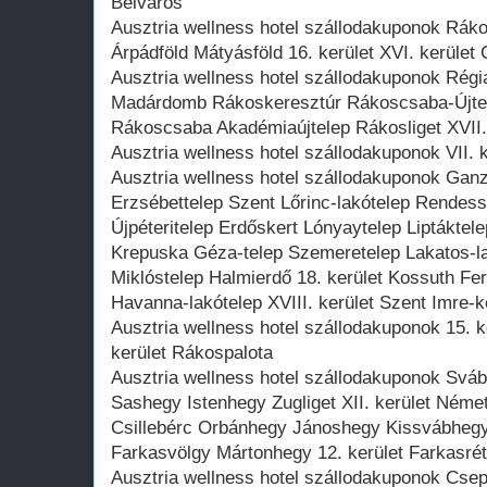
Belváros
Ausztria wellness hotel szállodakuponok Rá
Árpádföld Mátyásföld 16. kerület XVI. kerület 
Ausztria wellness hotel szállodakuponok Rég
Madárdomb Rákoskeresztúr Rákoscsaba-Újtele
Rákoscsaba Akadémiaújtelep Rákosliget XVII.
Ausztria wellness hotel szállodakuponok VII. k
Ausztria wellness hotel szállodakuponok Gan
Erzsébettelep Szent Lőrinc-lakótelep Rendessy
Újpéteritelep Erdőskert Lónyaytelep Liptáktel
Krepuska Géza-telep Szemeretelep Lakatos-l
Miklóstelep Halmierdő 18. kerület Kossuth Fe
Havanna-lakótelep XVIII. kerület Szent Imre-k
Ausztria wellness hotel szállodakuponok 15. k
kerület Rákospalota
Ausztria wellness hotel szállodakuponok Svá
Sashegy Istenhegy Zugliget XII. kerület Néme
Csillebérc Orbánhegy Jánoshegy Kissvábheg
Farkasvölgy Mártonhegy 12. kerület Farkasrét
Ausztria wellness hotel szállodakuponok Cse