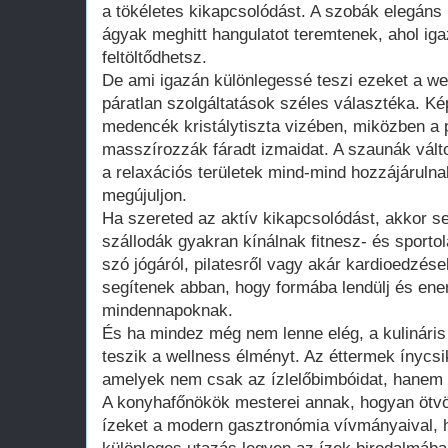
a tökéletes kikapcsolódást. A szobák elegán
ágyak meghitt hangulatot teremtenek, ahol iga
feltöltődhetsz.
De ami igazán különlegessé teszi ezeket a wel
páratlan szolgáltatások széles választéka. Ké
medencék kristálytiszta vizében, miközben a
masszírozzák fáradt izmaidat. A szaunák válto
a relaxációs területek mind-mind hozzájárulna
megújuljon.
Ha szereted az aktív kikapcsolódást, akkor s
szállodák gyakran kínálnak fitnesz- és sporto
szó jógáról, pilatesről vagy akár kardioedzése
segítenek abban, hogy formába lendülj és ener
mindennapoknak.
És ha mindez még nem lenne elég, a kulináris
teszik a wellness élményt. Az éttermek ínycsi
amelyek nem csak az ízlelőbimbóidat, hanem 
A konyhafőnökök mesterei annak, hogyan öt
ízeket a modern gasztronómia vívmányaival,