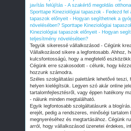
javítás felújítás - A szakértő megoldás ottho
Sporttape Kineziológiai tapaszok - Fedezd fel 
tapaszok előnyeit - Hogyan segíthetnek a gyó
növelésében?
Sporttape Kineziológiai tapaszo
Kineziológiai tapaszok előnyeit - Hogyan seg
teljesítmény növelésében?
Tegyük sikeressé vállalkozásod - Cégünk kre
Vállalkozásod sikere a legfontosabb. Ahhoz, h
kulcsfontosságú, hogy a megfelelő eszközökk
Cégünk erre szakosodott - célunk, hogy kézz
hozzunk számodra.
Széles szolgáltatási palettánk lehetővé teszi
helyen kielégítsük. Legyen szó akár online jele
tartalomfejlesztésről, vagy éppen hatékony 
- nálunk minden megtalálható.
Egyik legfontosabb szolgáltatásunk a blogírá
erejét, pedig a rendszeres, minőségi tartalom
megnyeréséhez és megtartásához. Cégünk rut
arról, hogy vállalkozásod üzenetei érdekes, 