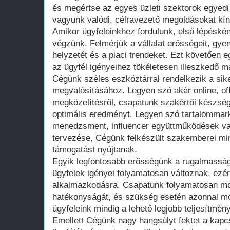
és megértse az egyes üzleti szektorok egyedi 
vagyunk valódi, célravezető megoldásokat kín
Amikor ügyfeleinkhez fordulunk, első lépéské
végzünk. Felmérjük a vállalat erősségeit, gye
helyzetét és a piaci trendeket. Ezt követően e
az ügyfél igényeihez tökéletesen illeszkedő ma
Cégünk széles eszköztárral rendelkezik a si
megvalósításához. Legyen szó akár online, offl
megközelítésről, csapatunk szakértői készsége
optimális eredményt. Legyen szó tartalommar
menedzsment, influencer együttműködések v
tervezése, Cégünk felkészült szakemberei mi
támogatást nyújtanak.
Egyik legfontosabb erősségünk a rugalmasság.
ügyfelek igényei folyamatosan változnak, ezér
alkalmazkodásra. Csapatunk folyamatosan m
hatékonyságát, és szükség esetén azonnal mó
ügyfeleink mindig a lehető legjobb teljesítmény
Emellett Cégünk nagy hangsúlyt fektet a kapcs