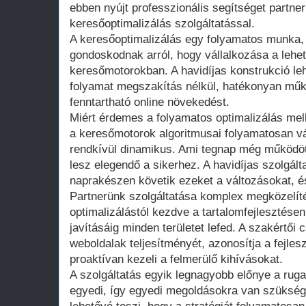
ebben nyújt professzionális segítséget partner
keresőoptimalizálás szolgáltatással.
A keresőoptimalizálás egy folyamatos munka,
gondoskodnak arról, hogy vállalkozása a lehető
keresőmotorokban. A havidíjas konstrukció le
folyamat megszakítás nélkül, hatékonyan műkö
fenntartható online növekedést.
Miért érdemes a folyamatos optimalizálás mell
a keresőmotorok algoritmusai folyamatosan vá
rendkívül dinamikus. Ami tegnap még működött
lesz elegendő a sikerhez. A havidíjas szolgál
naprakészen követik ezeket a változásokat, é
Partnerünk szolgáltatása komplex megközelíté
optimalizálástól kezdve a tartalomfejlesztésen
javításáig minden területet lefed. A szakértői
weboldalak teljesítményét, azonosítja a fejles
proaktívan kezeli a felmerülő kihívásokat.
A szolgáltatás egyik legnagyobb előnye a rug
egyedi, így egyedi megoldásokra van szükség.