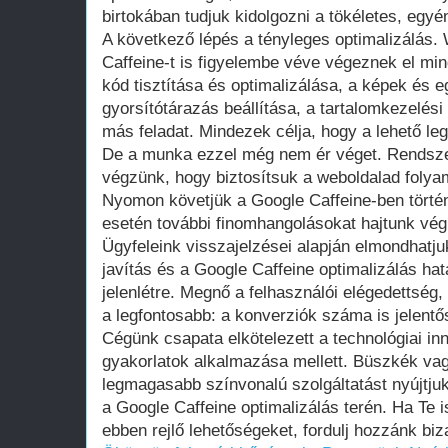
birtokában tudjuk kidolgozni a tökéletes, egyén
A következő lépés a tényleges optimalizálás.
Caffeine-t is figyelembe véve végeznek el mi
kód tisztítása és optimalizálása, a képek és e
gyorsítótárazás beállítása, a tartalomkezelési
más feladat. Mindezek célja, hogy a lehető legg
De a munka ezzel még nem ér véget. Rendsze
végzünk, hogy biztosítsuk a weboldalad foly
Nyomon követjük a Google Caffeine-ben történ
esetén további finomhangolásokat hajtunk vég
Ügyfeleink visszajelzései alapján elmondhatj
javítás és a Google Caffeine optimalizálás ha
jelenlétre. Megnő a felhasználói elégedettség
a legfontosabb: a konverziók száma is jelent
Cégünk csapata elkötelezett a technológiai in
gyakorlatok alkalmazása mellett. Büszkék vag
legmagasabb színvonalú szolgáltatást nyújtju
a Google Caffeine optimalizálás terén. Ha Te 
ebben rejlő lehetőségeket, fordulj hozzánk bi