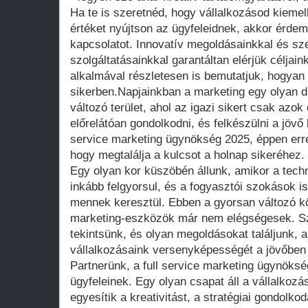
Ha te is szeretnéd, hogy vállalkozásod kiemelk
értéket nyújtson az ügyfeleidnek, akkor érde
kapcsolatot. Innovatív megoldásainkkal és sz
szolgáltatásainkkal garantáltan elérjük céljai
alkalmával részletesen is bemutatjuk, hogyan
sikerben.Napjainkban a marketing egy olyan 
változó terület, ahol az igazi sikert csak azok
előrelátóan gondolkodni, és felkészülni a jövő 
service marketing ügynökség 2025, éppen erre 
hogy megtalálja a kulcsot a holnap sikeréhez.
Egy olyan kor küszöbén állunk, amikor a tech
inkább felgyorsul, és a fogyasztói szokások i
mennek keresztül. Ebben a gyorsan változó 
marketing-eszközök már nem elégségesek. Sz
tekintsünk, és olyan megoldásokat találjunk, a
vállalkozásaink versenyképességét a jövőben 
Partnerünk, a full service marketing ügynöksé
ügyfeleinek. Egy olyan csapat áll a vállalkoz
egyesítik a kreativitást, a stratégiai gondolko