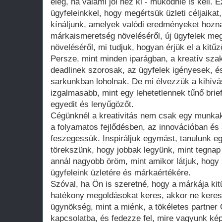
elég, ha valami jól néz ki - működnie is kell
ügyfeleinkkel, hogy megértsük üzleti céljaika
kínáljunk, amelyek valódi eredményeket hozn
márkaismeretség növeléséről, új ügyfelek me
növeléséről, mi tudjuk, hogyan érjük el a kitűz
Persze, mint minden iparágban, a kreatív sza
deadlinek szorosak, az ügyfelek igényesek, é
sarkunkban loholnak. De mi élvezzük a kihívá
izgalmasabb, mint egy lehetetlennek tűnő brief
egyedit és lenyűgözőt.
Cégünknél a kreativitás nem csak egy munkakö
a folyamatos fejlődésben, az innovációban és
feszegessük. Inspiráljuk egymást, tanulunk e
törekszünk, hogy jobbak legyünk, mint tegnap
annál nagyobb öröm, mint amikor látjuk, hogy
ügyfeleink üzletére és márkaértékére.
Szóval, ha Ön is szeretné, hogy a márkája kit
hatékony megoldásokat keres, akkor ne keres
ügynökség, mint a miénk, a tökéletes partner
kapcsolatba, és fedezze fel, mire vagyunk kép