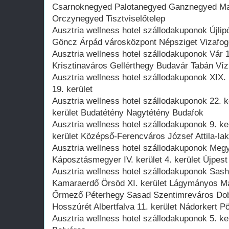
Csarnoknegyed Palotanegyed Ganznegyed Ma
Orczynegyed Tisztviselőtelep
Ausztria wellness hotel szállodakuponok Újlipó
Göncz Árpád városközpont Népsziget Vizafogó
Ausztria wellness hotel szállodakuponok Vár 1.
Krisztinaváros Gellérthegy Budavár Tabán Víz
Ausztria wellness hotel szállodakuponok XIX. 
19. kerület
Ausztria wellness hotel szállodakuponok 22. k
kerület Budatétény Nagytétény Budafok
Ausztria wellness hotel szállodakuponok 9. ke
kerület Középső-Ferencváros József Attila-la
Ausztria wellness hotel szállodakuponok Megy
Káposztásmegyer IV. kerület 4. kerület Újpes
Ausztria wellness hotel szállodakuponok Sas
Kamaraerdő Örsöd XI. kerület Lágymányos M
Őrmező Péterhegy Sasad Szentimreváros Dobo
Hosszúrét Albertfalva 11. kerület Nádorkert P
Ausztria wellness hotel szállodakuponok 5. ker