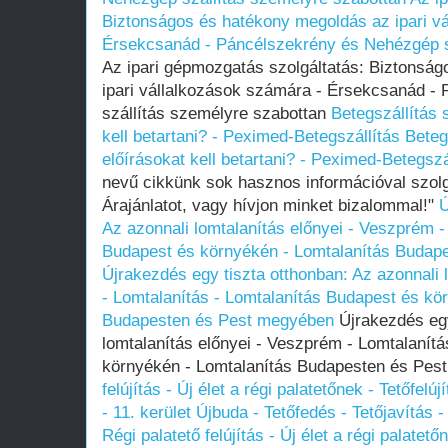
Biztonságos és hatékony megoldás az ipari v
Érsekcsanád - Páncélszekrény és Nehézgép s
Az ipari gépmozgatás szolgáltatás: Biztonsá
ipari vállalkozások számára - Érsekcsanád -
szállítás személyre szabottan
Betegszállítás 
kell betartani? - Peximed-Betegszállítás
Beteg
előírásokat kell betartani? - Peximed-Betegszá
nevű cikkünk sok hasznos információval szol
Árajánlatot, vagy hívjon minket bizalommal!"
Ú
Az azonnali lomtalanítás előnyei - Veszprém -
Budapest és környékén - Lomtalanítás Budap
Újrakezdés egy tiszta otthonban: Az azonnali 
- Lomtalanítás - Lomtalanítás Budapest és kö
Budapesten és Pest megyében
Újrakezdés egy
lomtalanítás előnyei - Veszprém - Lomtalanít
környékén - Lomtalanítás Budapesten és Pe
felújítás - Új élet a régi palatetőnek - Tetőfel
- 11. kerület Újbuda - Tetőfedés - Tetőjaví
Régi palatető felújítás - Új élet a régi palatető