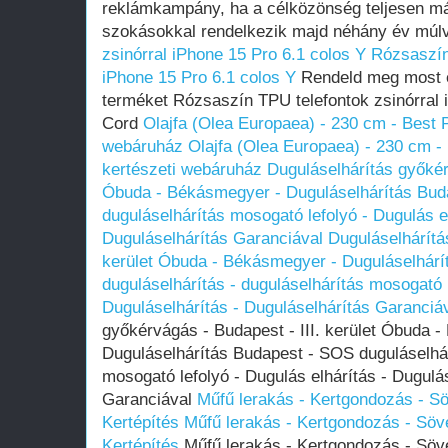
reklámkampány, ha a célközönség teljesen m
szokásokkal rendelkezik majd néhány év múl
zsinórral iPhone 15 Pro 6.1 colos Y
Rózsaszín
iPhone 15 Pro 6.1 colos Y
Rendeld meg most é
terméket Rózsaszín TPU telefontok zsinórral 
Cord
Olajfa (Olea Europaea) - 230 cm - Best 
webáruház
Olajfa (Olea Europaea) - 230 cm 
kertészeti webáruház
Duguláselhárítás győkérv
Óbuda - Békásmegyer - Duguláselhárítás Buda
duguláselhárítás mosogató lefolyó - Dugulás el
Duguláselhárítás Garanciával
Duguláselhárítá
kerület Óbuda - Békásmegyer - Duguláselhár
duguláselhárítás - duguláselhárítás mosogató l
Duguláselhárítás - Duguláselhárítás Garanciá
győkérvágás - Budapest - III. kerület Óbuda 
Duguláselhárítás Budapest - SOS duguláselhár
mosogató lefolyó - Dugulás elhárítás - Dugulá
Garanciával
Műfű lerakás - Kertgondozás - S
Kertépítés
Műfű lerakás - Kertgondozás - Söv
Kertépítés
Műfű lerakás - Kertgondozás - Söv