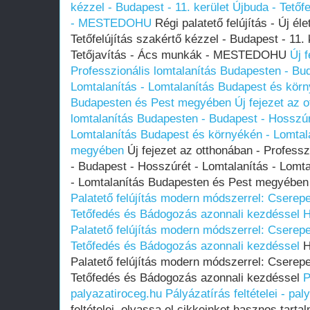
kézzel - Budapest - 11. kerület Újbuda - Tető
- MESTEDOHU
Régi palatető felújítás - Új éle
Tetőfelújítás szakértő kézzel - Budapest - 11. 
Tetőjavítás - Ács munkák - MESTEDOHU
Új 
Professzionális lomtalanítás Budapesten - Bu
Lomtalanítás - Lomtalanítás Budapest és körn
Budapesten és Pest megyében
Új fejezet az 
lomtalanítás Budapesten - Budapest - Hosszúr
Lomtalanítás Budapest és környékén - Lomtal
megyében
Új fejezet az otthonában - Professz
- Budapest - Hosszúrét - Lomtalanítás - Lomt
- Lomtalanítás Budapesten és Pest megyébe
Palatető felújítás modern módszerrel: Cserep
Tetőfedés és Bádogozás azonnali kezdéssel
H
Palatető felújítás modern módszerrel: Cserep
Tetőfedés és Bádogozás azonnali kezdéssel
H
Palatető felújítás modern módszerrel: Cserep
Tetőfedés és Bádogozás azonnali kezdéssel
P
palyazatiroceg.hu
Pályázatírás feltételei - pa
feltételei, olvassa el cikkeinket hasznos tartal