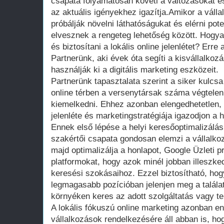
csapata folyamatosan követi a változásokat és
az aktuális igényekhez igazítja.Amikor a vállal
próbálják növelni láthatóságukat és elérni pote
elvesznek a rengeteg lehetőség között. Hogya
és biztosítani a lokális online jelenlétet? Erre
Partnerünk, aki évek óta segíti a kisvállalko
használják ki a digitális marketing eszközeit.
Partnerünk tapasztalata szerint a siker kulcsa 
online térben a versenytársak száma végtelen,
kiemelkedni. Ehhez azonban elengedhetetlen, 
jelenléte és marketingstratégiája igazodjon a 
Ennek első lépése a helyi keresőoptimalizálá
szakértői csapata gondosan elemzi a vállalkozá
majd optimalizálja a honlapot, Google Üzleti pr
platformokat, hogy azok minél jobban illeszke
keresési szokásaihoz. Ezzel biztosítható, hog
legmagasabb pozícióban jelenjen meg a találati
környéken keres az adott szolgáltatás vagy t
A lokális fókuszú online marketing azonban en
vállalkozások rendelkezésére áll abban is, h