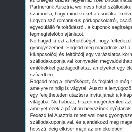
különleges utazás legyen az ízek birodalmába
Partnerünk Ausztria wellness hotel szállodaku
számodra, hogy mindezeket a csodákat kedve
Legyen szó romantikus párkapcsolatról, csalá
egyedülálló feltöltődésről, a kuponok segítsé
legmegfelelőbb ajánlatot.
Ne hagyd ki ezt a lehetőséget, hogy felfedezd 
gyöngyszemeit! Engedd meg magadnak azt a l
kikapcsolódj és feltöltődj egy varázslatos kö
szállodakuponjaival könnyedén megvalósíthato
emlékekkel gazdagodhatsz, amelyeket egy élet
szívedben.
Ragadd meg a lehetőséget, és foglald le még 
amelyre mindig is vágytál! Ausztria lenyűgöző
egy felejthetetlen utazásra invitáljanak a kik
világába. Ne habozz, hiszen megérdemled azt 
amelyet ezek a páratlan helyszínek nyújtana
Fedezd fel Ausztria rejtett wellness gyöngysz
szállodakuponjaival, és ajándékozd meg maga
hosszú ideig elkísér majd az emlékeidben!