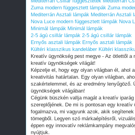
Mediterrán Csillár függesztétek
Mediterrán Csi
Zuma modern függesztett lámpák
Zuma moder
Mediterrán Asztali lámpák
Mediterrán Asztali
Nova Luce modern függesztett lámpák
Nova L
Minimál lámpák
Minimál lámpák
2-5 ágú csillár lámpák
2-5 ágú csillár lámpák
Ernyős asztali lámpák
Ernyős asztali lámpák
Kültéri klasszikus kandeláber
Kültéri klasszi
Kreatív ügynökség pest megye - Az ötlettől a 
kreatív ügynökségek világát!
Képzelje el, hogy egy olyan világban él, ahol 
kreativitás határtalan. Egy olyan világban, ahol
szakértelemmel, és az eredmény lenyűgöző. Ü
ügynökségek világában!
Cégünk büszkén vallja magát a kreatív iparág
szereplőjének. De mi is pontosan egy kreatí
fogalmazva, mi vagyunk azok, akik segítenek 
tömegből. Legyen szó márkaépítésről, vizuális 
éppen egy innovatív reklámkampány megvalósí
nyújtjuk.