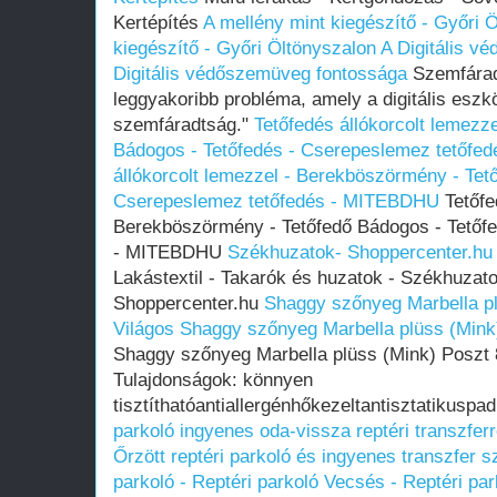
Kertépítés
A mellény mint kiegészítő - Győri 
kiegészítő - Győri Öltönyszalon
A Digitális v
Digitális védőszemüveg fontossága
Szemfárad
leggyakoribb probléma, amely a digitális eszk
szemfáradtság."
Tetőfedés állókorcolt lemezz
Bádogos - Tetőfedés - Cserepeslemez tetőf
állókorcolt lemezzel - Berekböszörmény - Tet
Cserepeslemez tetőfedés - MITEBDHU
Tetőfe
Berekböszörmény - Tetőfedő Bádogos - Tetőf
- MITEBDHU
Székhuzatok- Shoppercenter.hu
Lakástextil - Takarók és huzatok - Székhuzat
Shoppercenter.hu
Shaggy szőnyeg Marbella p
Világos
Shaggy szőnyeg Marbella plüss (Mink
Shaggy szőnyeg Marbella plüss (Mink) Poszt
Tulajdonságok: könnyen
tisztíthatóantiallergénhőkezeltantisztatikuspa
parkoló ingyenes oda-vissza reptéri transzfer
Őrzött reptéri parkoló és ingyenes transzfer s
parkoló - Reptéri parkoló Vecsés - Reptéri par