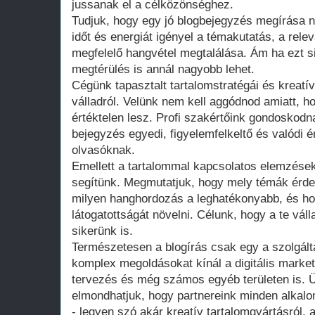
jussanak el a célközönséghez.
Tudjuk, hogy egy jó blogbejegyzés megírása 
időt és energiát igényel a témakutatás, a rele
megfelelő hangvétel megtalálása. Ám ha ezt s
megtérülés is annál nagyobb lehet.
Cégünk tapasztalt tartalomstratégái és kreatív
válladról. Velünk nem kell aggódnod amiatt, 
értéktelen lesz. Profi szakértőink gondoskod
bejegyzés egyedi, figyelemfelkeltő és valódi é
olvasóknak.
Emellett a tartalommal kapcsolatos elemzések
segítünk. Megmutatjuk, hogy mely témák érde
milyen hanghordozás a leghatékonyabb, és ho
látogatottságát növelni. Célunk, hogy a te vál
sikerünk is.
Természetesen a blogírás csak egy a szolgált
komplex megoldásokat kínál a digitális marketi
tervezés és még számos egyéb területen is. Ü
elmondhatjuk, hogy partnereink minden alkal
- legyen szó akár kreatív tartalomgyártásról, a