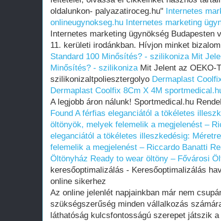
oldalunkon- palyazatiroceg.hu"
Internetes mar
onlineugynokseg.hu
Internetes marketing ügy
Internetes marketing ügynökség Budapesten v
11. kerületi irodánkban. Hívjon minket bizalo
Standard 100 Minősítés? - szilikoniza
Mit Jel
Minősítés? - szilikoniza
Mit Jelent az OEKO-T
szilikonizaltpoliesztergolyo
Dermaplast Coolfi
Dermaplast Coolfix 8Cm X 4M sportmedical.h
A legjobb áron nálunk! Sportmedical.hu Rende
Found
A férfias eleganciától a tökéletes illesz
öltönyök, melyek felemelik a megjelenést – Ri
eleganciától a tökéletes illeszkedésig: Méretr
felemelik a megjelenést – Riccardo Banatti
Re
Öltönyház
Ready to wear öltöny – Fővárosi Ö
keresőoptimalizálás - Keresőoptimalizálás havi
online sikerhez
Az online jelenlét napjainkban már nem csup
szükségszerűség minden vállalkozás számára. 
láthatóság kulcsfontosságú szerepet játszik a