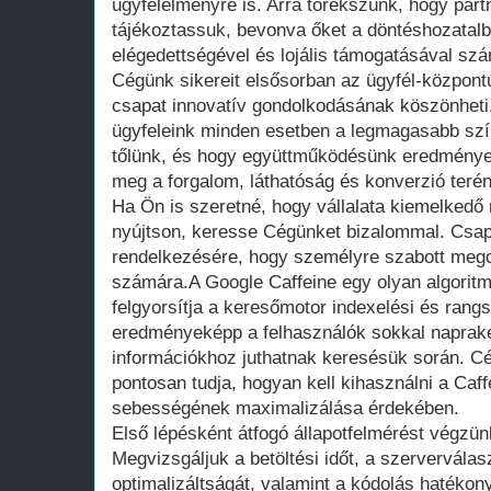
ügyfélélményre is. Arra törekszünk, hogy part
tájékoztassuk, bevonva őket a döntéshozatalb
elégedettségével és lojális támogatásával s
Cégünk sikereit elsősorban az ügyfél-központ
csapat innovatív gondolkodásának köszönheti
ügyfeleink minden esetben a legmagasabb szín
tőlünk, és hogy együttműködésünk eredménye
meg a forgalom, láthatóság és konverzió terén
Ha Ön is szeretné, hogy vállalata kiemelkedő 
nyújtson, keresse Cégünket bizalommal. Csap
rendelkezésére, hogy személyre szabott mego
számára.A Google Caffeine egy olyan algoritmu
felgyorsítja a keresőmotor indexelési és rang
eredményeképp a felhasználók sokkal naprak
információkhoz juthatnak keresésük során. C
pontosan tudja, hogyan kell kihasználni a Caff
sebességének maximalizálása érdekében.
Első lépésként átfogó állapotfelmérést végzün
Megvizsgáljuk a betöltési időt, a szerverválas
optimalizáltságát, valamint a kódolás hatékon