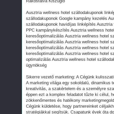
Rákosfalva Kiszugló
Ausztria wellness hotel szállodakuponok linké
szállodakuponok Google kampány kezelés Ausz
szállodakuponok havidíjas linképítés Ausztria
PPC kampánykészítés Ausztria wellness hote
keresőoptimalizálás Ausztria wellness hotel s
keresőoptimalizálás Ausztria wellness hotel 
keresőoptimalizálás Ausztria wellness hotel 
keresőoptimalizálás Ausztria wellness hotel 
optimalizálás Ausztria wellness hotel szálloda
ügynökség
Sikerre vezető marketing: A Cégünk kulisszati
A marketing világa egy sokoldalú, dinamikus te
kreativitás, a szakértelem és a személyre sz
éppen ezt a komplex feladatot tűzte ki célul,
zökkenőmentes és hatékony marketingmegold
Cégünk küldetése, hogy partnereinket céljaikh
stratégiákkal segítsük. Csapatunk évek óta d