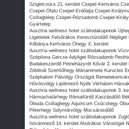
Szigetcsúcs 21. kerület Csepel-Kertváros Cse
Csepel-Ófalu Csepel-Erdőalja Csepel-Királym
Csillagtelep Csepel-Rózsadomb Csepel-Királ
Gyártelep
Ausztria wellness hotel szállodakuponok Újhe
Ligettelek Felsőrákos Keresztúridűlő Népliget
Kőbánya-Kertváros Óhegy X. kerület
Ausztria wellness hotel szállodakuponok Vízi
Szépilona Gercse Adyliget Rózsadomb Pesthid
Budakeszierdő Petneházyrét Kővár 2. kerület 
Zöldmál Szemlőhegy Máriaremete Kurucles Er
Széphalom Pálvölgy Országút Remetekertváro
Hűvösvölgy Lipótmező Nyék Vérhalom Hársak
Ausztria wellness hotel szállodakuponok 3. kerü
Hármashatárhegy Rómaifürdő Kaszásdűlő Bék
Óbuda Csillaghegy Aquincum Csúcshegy Óbu
Péterhegy Solymárvölgy Mocsárosdűlő
Ausztria wellness hotel szállodakuponok Zug
Istvánmező 14. kerület Alsórákos Városliget N