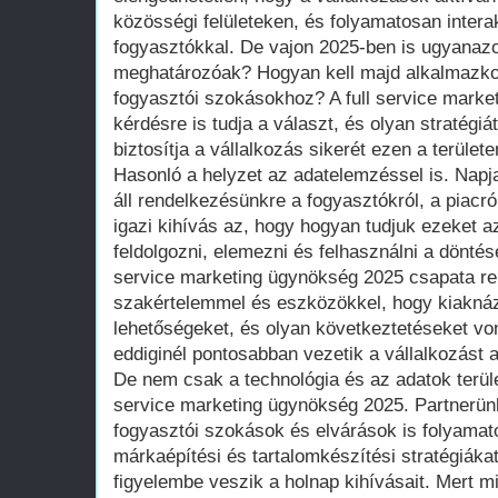
közösségi felületeken, és folyamatosan intera
fogyasztókkal. De vajon 2025-ben is ugyanazo
meghatározóak? Hogyan kell majd alkalmazkod
fogyasztói szokásokhoz? A full service marke
kérdésre is tudja a választ, és olyan stratégiá
biztosítja a vállalkozás sikerét ezen a területe
Hasonló a helyzet az adatelemzéssel is. Napj
áll rendelkezésünkre a fogyasztókról, a piacr
igazi kihívás az, hogy hogyan tudjuk ezeket 
feldolgozni, elemezni és felhasználni a döntés
service marketing ügynökség 2025 csapata r
szakértelemmel és eszközökkel, hogy kiaknáz
lehetőségeket, és olyan következtetéseket vo
eddiginél pontosabban vezetik a vállalkozást a 
De nem csak a technológia és az adatok terüle
service marketing ügynökség 2025. Partnerünk
fogyasztói szokások és elvárások is folyamat
márkaépítési és tartalomkészítési stratégiáka
figyelembe veszik a holnap kihívásait. Mert mi