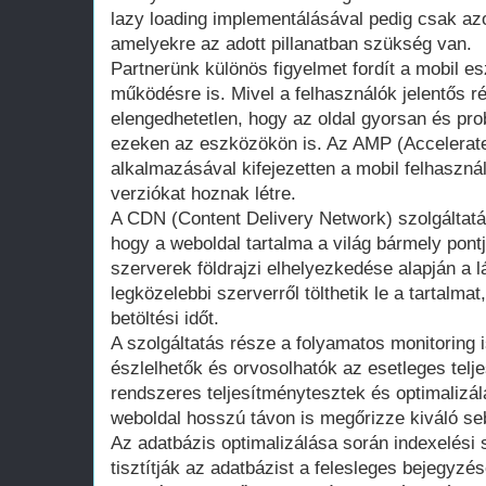
lazy loading implementálásával pedig csak az
amelyekre az adott pillanatban szükség van.
Partnerünk különös figyelmet fordít a mobil e
működésre is. Mivel a felhasználók jelentős r
elengedhetetlen, hogy az oldal gyorsan és pr
ezeken az eszközökön is. Az AMP (Accelerate
alkalmazásával kifejezetten a mobil felhaszná
verziókat hoznak létre.
A CDN (Content Delivery Network) szolgáltatás
hogy a weboldal tartalma a világ bármely pontj
szerverek földrajzi elhelyezkedése alapján a 
legközelebbi szerverről tölthetik le a tartalma
betöltési időt.
A szolgáltatás része a folyamatos monitoring 
észlelhetők és orvosolhatók az esetleges tel
rendszeres teljesítménytesztek és optimalizál
weboldal hosszú távon is megőrizze kiváló se
Az adatbázis optimalizálása során indexelési s
tisztítják az adatbázist a felesleges bejegyzés