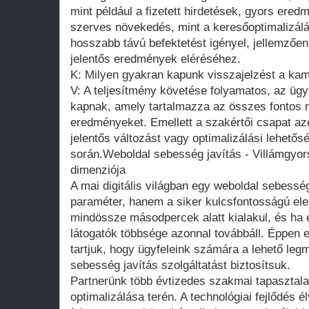
mint például a fizetett hirdetések, gyors eredm
szerves növekedés, mint a keresőoptimalizálá
hosszabb távú befektetést igényel, jellemzőe
jelentős eredmények eléréséhez.
K: Milyen gyakran kapunk visszajelzést a ka
V: A teljesítmény követése folyamatos, az ügyf
kapnak, amely tartalmazza az összes fontos m
eredményeket. Emellett a szakértői csapat az
jelentős változást vagy optimalizálási lehető
során.Weboldal sebesség javítás - Villámgyors 
dimenziója
A mai digitális világban egy weboldal sebess
paraméter, hanem a siker kulcsfontosságú e
mindössze másodpercek alatt kialakul, és ha eg
látogatók többsége azonnal továbbáll. Éppen 
tartjuk, hogy ügyfeleink számára a lehető le
sebesség javítás szolgáltatást biztosítsuk.
Partnerünk több évtizedes szakmai tapasztala
optimalizálása terén. A technológiai fejlődés 