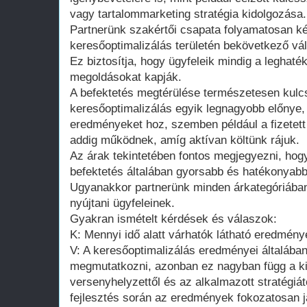
vagy tartalommarketing stratégia kidolgozása.
Partnerünk szakértői csapata folyamatosan ké
keresőoptimalizálás területén bekövetkező vál
Ez biztosítja, hogy ügyfeleik mindig a leghat
megoldásokat kapják.
A befektetés megtérülése természetesen kulc
keresőoptimalizálás egyik legnagyobb előnye,
eredményeket hoz, szemben például a fizetett
addig működnek, amíg aktívan költünk rájuk.
Az árak tekintetében fontos megjegyezni, ho
befektetés általában gyorsabb és hatékonyab
Ugyanakkor partnerünk minden árkategóriában
nyújtani ügyfeleinek.
Gyakran ismételt kérdések és válaszok:
K: Mennyi idő alatt várhatók látható eredmény
V: A keresőoptimalizálás eredményei általába
megmutatkozni, azonban ez nagyban függ a kii
versenyhelyzettől és az alkalmazott stratégiá
fejlesztés során az eredmények fokozatosan 