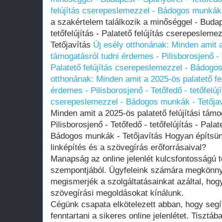
felújítás cserepeslemezzel - Bádogos munkák 
a szakértelem találkozik a minőséggel - Budap
tetőfelújítás - Palatető felújítás cserepeslem
Tetőjavítás
Új esély otthonának: Minden amit a 
támogatásról tudni érdemes - Pilisborosjenő - T
Palatető felújítás cserepeslemezzel - Bádogo
otthonának: Minden amit a 2025-ös palatető fel
érdemes - Pilisborosjenő - Tetőfedő - tetőfelújí
cserepeslemezzel - Bádogos munkák - Tetőjav
Minden amit a 2025-ös palatető felújítási támo
Pilisborosjenő - Tetőfedő - tetőfelújítás - Pala
Bádogos munkák - Tetőjavítás Hogyan építsünk 
linképítés és a szövegírás erőforrásaival?
Manapság az online jelenlét kulcsfontosságú 
szempontjából. Ügyfeleink számára megkönnyí
megismerjék a szolgáltatásainkat azáltal, hog
szövegírási megoldásokat kínálunk.
Cégünk csapata elkötelezett abban, hogy segít
fenntartani a sikeres online jelenlétet. Tisztá