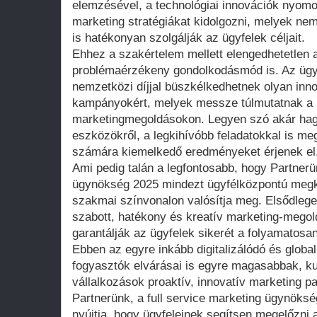
elemzésével, a technológiai innovációk nyom
marketing stratégiákat kidolgozni, melyek ne
is hatékonyan szolgálják az ügyfelek céljait.
Ehhez a szakértelem mellett elengedhetetlen a
problémaérzékeny gondolkodásmód is. Az üg
nemzetközi díjjal büszkélkedhetnek olyan innov
kampányokért, melyek messze túlmutatnak a
marketingmegoldásokon. Legyen szó akár hag
eszközökről, a legkihívóbb feladatokkal is me
számára kiemelkedő eredményeket érjenek el
Ami pedig talán a legfontosabb, hogy Partnerün
ügynökség 2025 mindezt ügyfélközpontú megk
szakmai színvonalon valósítja meg. Elsődlege
szabott, hatékony és kreatív marketing-megol
garantálják az ügyfelek sikerét a folyamatosa
Ebben az egyre inkább digitalizálódó és global
fogyasztók elvárásai is egyre magasabbak, k
vállalkozások proaktív, innovatív marketing 
Partnerünk, a full service marketing ügynöksé
nyújtja, hogy ügyfeleinek segítsen megelőzni a