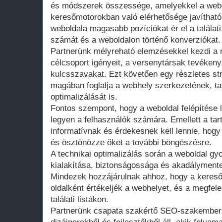
és módszerek összessége, amelyekkel a webol
keresőmotorokban való elérhetősége javíthat
weboldala magasabb pozíciókat ér el a találati 
számát és a weboldalon történő konverziókat.
Partnerünk mélyreható elemzésekkel kezdi a 
célcsoport igényeit, a versenytársak tevéken
kulcsszavakat. Ezt követően egy részletes str
magában foglalja a webhely szerkezetének, t
optimalizálását is.
Fontos szempont, hogy a weboldal felépítése 
legyen a felhasználók számára. Emellett a ta
informatívnak és érdekesnek kell lennie, hogy 
és ösztönözze őket a további böngészésre.
A technikai optimalizálás során a weboldal gy
kialakítása, biztonságossága és akadálymente
Mindezek hozzájárulnak ahhoz, hogy a keres
oldalként értékeljék a webhelyet, és a megfele
találati listákon.
Partnerünk csapata szakértő SEO-szakembere