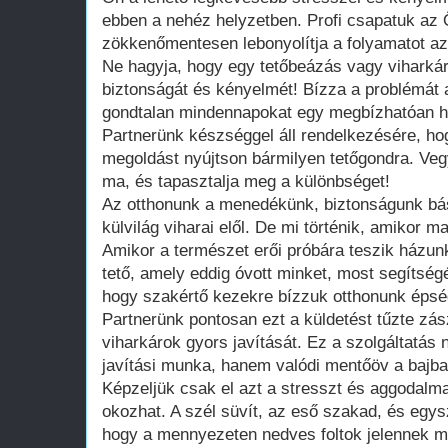
ebben a nehéz helyzetben. Profi csapatuk az Ö
zökkenőmentesen lebonyolítja a folyamatot az 
Ne hagyja, hogy egy tetőbeázás vagy viharkár
biztonságát és kényelmét! Bízza a problémát 
gondtalan mindennapokat egy megbízhatóan hely
Partnerünk készséggel áll rendelkezésére, h
megoldást nyújtson bármilyen tetőgondra. Veg
ma, és tapasztalja meg a különbséget!
Az otthonunk a menedékünk, biztonságunk bás
külvilág viharai elől. De mi történik, amikor m
Amikor a természet erői próbára teszik házun
tető, amely eddig óvott minket, most segítségér
hogy szakértő kezekre bízzuk otthonunk épsé
Partnerünk pontosan ezt a küldetést tűzte zás
viharkárok gyors javítását. Ez a szolgáltatá
javítási munka, hanem valódi mentőöv a bajba
Képzeljük csak el azt a stresszt és aggodalmat,
okozhat. A szél süvít, az eső szakad, és egy
hogy a mennyezeten nedves foltok jelennek 