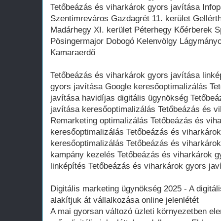
Tetőbeázás és viharkárok gyors javítása Inf
Szentimreváros Gazdagrét 11. kerület Gellér
Madárhegy XI. kerület Péterhegy Kőérberek S
Pösingermajor Dobogó Kelenvölgy Lágymányo
Kamaraerdő
Tetőbeázás és viharkárok gyors javítása link
gyors javítása Google keresőoptimalizálás Te
javítása havidíjas digitális ügynökség Tetőbe
javítása keresőoptimalizálás Tetőbeázás és vi
Remarketing optimalizálás Tetőbeázás és viha
keresőoptimalizálás Tetőbeázás és viharkáro
keresőoptimalizálás Tetőbeázás és viharkárok
kampány kezelés Tetőbeázás és viharkárok gyo
linképítés Tetőbeázás és viharkárok gyors j
Digitális marketing ügynökség 2025 - A digitáli
alakítjuk át vállalkozása online jelenlétét
A mai gyorsan változó üzleti környezetben ele