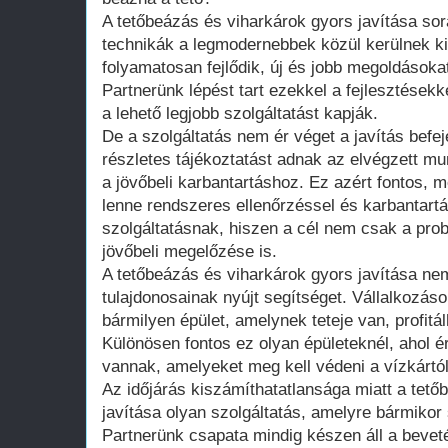
A tetőbeázás és viharkárok gyors javítása so
technikák a legmodernebbek közül kerülnek ki
folyamatosan fejlődik, új és jobb megoldásoka
Partnerünk lépést tart ezekkel a fejlesztésekke
a lehető legjobb szolgáltatást kapják.
De a szolgáltatás nem ér véget a javítás bef
részletes tájékoztatást adnak az elvégzett mu
a jövőbeli karbantartáshoz. Ez azért fontos, 
lenne rendszeres ellenőrzéssel és karbantartá
szolgáltatásnak, hiszen a cél nem csak a pr
jövőbeli megelőzése is.
A tetőbeázás és viharkárok gyors javítása n
tulajdonosainak nyújt segítséget. Vállalkozáso
bármilyen épület, amelynek teteje van, profitál
Különösen fontos ez olyan épületeknél, ahol 
vannak, amelyeket meg kell védeni a vízkártól
Az időjárás kiszámíthatatlansága miatt a tető
javítása olyan szolgáltatás, amelyre bármikor
Partnerünk csapata mindig készen áll a bevet