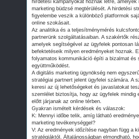
hirdetési kampányokat hoznak létre, amelyek m
marketing büdzsé megtérülését. A hirdetési str
figyelembe veszik a különböző platformok saj
online szokásait.
Az analitika és a teljesítménymérés kulcsfont
partnerünk szolgáltatásaiban. A szakértők rés
amelyek segítségével az ügyfelek pontosan lá
befektetéseik milyen eredményeket hoznak. Ez
folyamatos kommunikáció építi a bizalmat és 
együttműködést.
A digitális marketing ügynökség nem egyszerű
stratégiai partnert jelent ügyfelei számára. A
keresi az új lehetőségeket és javaslatokat tesz
szemlélet biztosítja, hogy az ügyfelek mindig
előtt járjanak az online térben.
Gyakran ismételt kérdések és válaszok:
K: Mennyi időbe telik, amíg látható eredmények
marketing tevékenységgel?
V: Az eredmények időzítése nagyban függ a kit
stratégiáktól. Általánosságban elmondható, ho