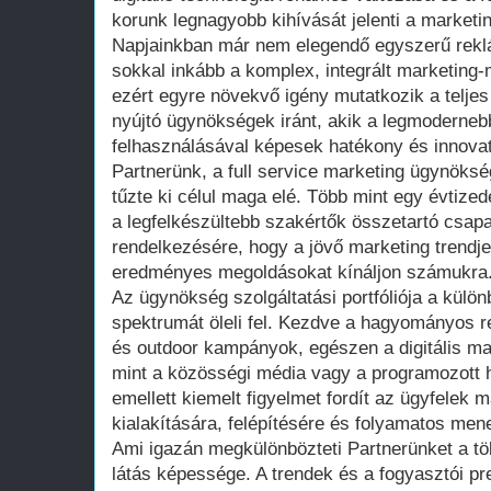
korunk legnagyobb kihívását jelenti a marke
Napjainkban már nem elegendő egyszerű reklá
sokkal inkább a komplex, integrált marketing
ezért egyre növekvő igény mutatkozik a teljes
nyújtó ügynökségek iránt, akik a legmoderne
felhasználásával képesek hatékony és innova
Partnerünk, a full service marketing ügynöksé
tűzte ki célul maga elé. Több mint egy évtized
a legfelkészültebb szakértők összetartó csapat
rendelkezésére, hogy a jövő marketing trendje
eredményes megoldásokat kínáljon számukra
Az ügynökség szolgáltatási portfóliója a külö
spektrumát öleli fel. Kezdve a hagyományos r
és outdoor kampányok, egészen a digitális ma
mint a közösségi média vagy a programozott h
emellett kiemelt figyelmet fordít az ügyfelek
kialakítására, felépítésére és folyamatos men
Ami igazán megkülönbözteti Partnerünket a tö
látás képessége. A trendek és a fogyasztói pr