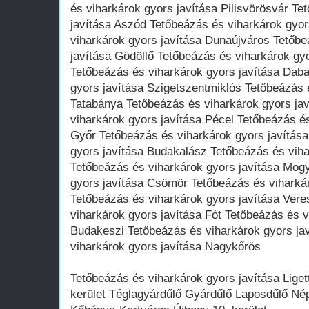
és viharkárok gyors javítása Pilisvörösvár Te
javítása Aszód Tetőbeázás és viharkárok gyor
viharkárok gyors javítása Dunaújváros Tetőbe
javítása Gödöllő Tetőbeázás és viharkárok gyo
Tetőbeázás és viharkárok gyors javítása Dab
gyors javítása Szigetszentmiklós Tetőbeázás 
Tatabánya Tetőbeázás és viharkárok gyors ja
viharkárok gyors javítása Pécel Tetőbeázás és
Győr Tetőbeázás és viharkárok gyors javítása
gyors javítása Budakalász Tetőbeázás és viha
Tetőbeázás és viharkárok gyors javítása Mog
gyors javítása Csömör Tetőbeázás és viharká
Tetőbeázás és viharkárok gyors javítása Ver
viharkárok gyors javítása Fót Tetőbeázás és v
Budakeszi Tetőbeázás és viharkárok gyors ja
viharkárok gyors javítása Nagykőrös
Tetőbeázás és viharkárok gyors javítása Liget
kerület Téglagyárdűlő Gyárdűlő Laposdűlő Nép