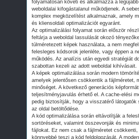
folyamatosan követi és alkalmazza a legújabb
weboldalai kifogástalanul működjenek. A sebe
komplex megközelítést alkalmaznak, amely mag
és kliensoldali optimalizációt egyaránt.
Az optimalizálási folyamat során először rés
feltárja a weboldal lassulását okozó tényezőke
túlméretezett képek használata, a nem megfele
felesleges kódsorok jelenléte, vagy éppen a n
működés. Az analízis után egyedi stratégiát 
szabottan kezeli az adott weboldal kihívásait.
A képek optimalizálása során modern tömöríté
amelyek jelentősen csökkentik a fájlméretet, 
minőséget. A következő generációs képformát
teljesítményjavulás érhető el. A cache-elési
pedig biztosítják, hogy a visszatérő látogat
az oldal betöltődése.
A kód optimalizálása során eltávolítják a fele
sortöréseket, valamint összevonják és minima
fájlokat. Ez nem csak a fájlméretet csökkenti
könnyebbé teszi a kód feldolgozását. A modern