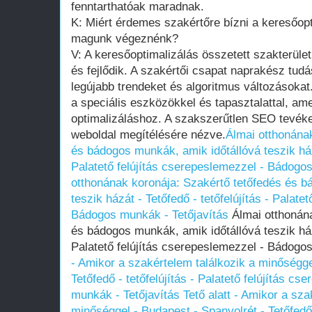
fenntarthatóak maradnak.
K: Miért érdemes szakértőre bízni a keresőopt
magunk végeznénk?
V: A keresőoptimalizálás összetett szakterüle
és fejlődik. A szakértői csapat naprakész tudá
legújabb trendeket és algoritmus változásokat
a speciális eszközökkel és tapasztalattal, a
optimalizáláshoz. A szakszerűtlen SEO tevéke
weboldal megítélésére nézve.
Álmai otthonána
és bádogos munkák, amik időtállóvá teszik házá
Palatető felújítás cserepeslemezzel - Bádogo
otthonának koronája: Szakértő tetőfedés és b
teszik házát - Tetőfedő - tetőfelújítás - Palate
Bádogos munkák - Tetőjavítás
Álmai otthonána
és bádogos munkák, amik időtállóvá teszik házá
Palatető felújítás cserepeslemezzel - Bádogo
- Amikor a szakértelem találkozik a minőségge
Tetőfedő - tetőfelújítás - Palatető felújítás c
munkák - Tetőjavítás
Tető alatt - Amikor a sza
minőséggel - Budapest - Spanyolrét - Tetőfedő -