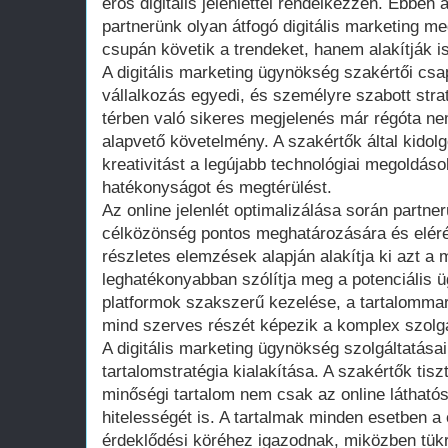
erős digitális jelenléttel rendelkezzen. Ebben
partnerünk olyan átfogó digitális marketing 
csupán követik a trendeket, hanem alakítják i
A digitális marketing ügynökség szakértői csa
vállalkozás egyedi, és személyre szabott stra
térben való sikeres megjelenés már régóta n
alapvető követelmény. A szakértők által kidolg
kreativitást a legújabb technológiai megoldáso
hatékonyságot és megtérülést.
Az online jelenlét optimalizálása során partner
célközönség pontos meghatározására és eléré
részletes elemzések alapján alakítja ki azt a 
leghatékonyabban szólítja meg a potenciális 
platformok szakszerű kezelése, a tartalommar
mind szerves részét képezik a komplex szolg
A digitális marketing ügynökség szolgáltatásai 
tartalomstratégia kialakítása. A szakértők tis
minőségi tartalom nem csak az online láthatós
hitelességét is. A tartalmak minden esetben 
érdeklődési köréhez igazodnak, miközben tükrö