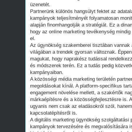
üzenetét.
Partnerünk különös hangsúlyt fektet az adatal
kampányok teljesítményét folyamatosan moni
alapján finomhangolják a stratégiát. Ez a dina
hogy az online marketing tevékenység mindig
el.
Az ügynökség szakemberei tisztában vannak az
világában a trendek gyorsan változnak. Éppen
magukat, hogy naprakész tudással rendelkezz
és módszerek terén. Ez a tudás pedig közvetl
kampányaiban.
A közösségi média marketing területén partne
megoldásokat kínál. A platform-specifikus tar
engagement növelése mellett, a szakértők nag
márkaépítésre és a közösségfejlesztésre is. A
ugyanis nem csak az eladásokról szól, hanem
kapcsolatépítésről is.
A digitális marketing ügynökség szolgáltatási p
kampányok tervezésére és megvalósítására is.