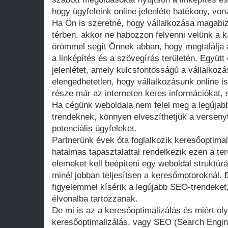
hogy ügyfeleink online jelenléte hatékony, vo
Ha Ön is szeretné, hogy vállalkozása magabizt
térben, akkor ne habozzon felvenni velünk a 
örömmel segít Önnek abban, hogy megtalálja 
a linképítés és a szövegírás területén. Együtt é
jelenlétet, amely kulcsfontosságú a vállalko
elengedhetetlen, hogy vállalkozásunk online is 
része már az interneten keres információkat, 
Ha cégünk weboldala nem felel meg a legújabb
trendeknek, könnyen elveszíthetjük a versen
potenciális ügyfeleket.
Partnerünk évek óta foglalkozik keresőoptimali
hatalmas tapasztalattal rendelkezik ezen a ter
elemeket kell beépíteni egy weboldal struktúr
minél jobban teljesítsen a keresőmotoroknál. 
figyelemmel kísérik a legújabb SEO-trendeket,
élvonalba tartozzanak.
De mi is az a keresőoptimalizálás és miért ol
keresőoptimalizálás, vagy SEO (Search Engin