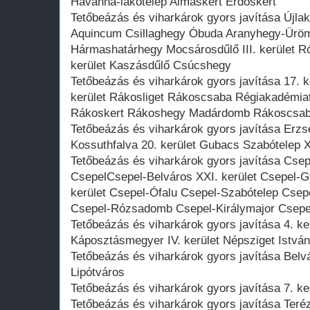
Havanna-lakótelep Almáskert Erdőskert
Tetőbeázás és viharkárok gyors javítása Újl
Aquincum Csillaghegy Óbuda Aranyhegy-Ürö
Hármashatárhegy Mocsárosdűlő III. kerület R
kerület Kaszásdűlő Csúcshegy
Tetőbeázás és viharkárok gyors javítása 17. k
kerület Rákosliget Rákoscsaba Régiakadémia
Rákoskert Rákoshegy Madárdomb Rákoscsaba
Tetőbeázás és viharkárok gyors javítása Erz
Kossuthfalva 20. kerület Gubacs Szabótelep X
Tetőbeázás és viharkárok gyors javítása Cse
CsepelCsepel-Belváros XXI. kerület Csepel-G
kerület Csepel-Ófalu Csepel-Szabótelep Csep
Csepel-Rózsadomb Csepel-Királymajor Csepel-
Tetőbeázás és viharkárok gyors javítása 4. k
Káposztásmegyer IV. kerület Népsziget István
Tetőbeázás és viharkárok gyors javítása Belvár
Lipótváros
Tetőbeázás és viharkárok gyors javítása 7. ker
Tetőbeázás és viharkárok gyors javítása Terézv