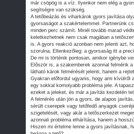
már csöpög is a víz. Ilyenkor nem elég a gyor
segítségre van szükség.
A tetőbeázás és viharkárok gyors javítása oly
gyorsaságot a szakértelemmel. Partnerünk cs
minden perc számít. Minél tovább marad védte
keletkezhetnek nem csak magában a tetőszerk
is. A gyors reakció azonban nem jelenti azt, 
szorulna. Ellenkezőleg: a gyorsaság itt a preci
De mi is történik pontosan, amikor igénybe ve
Először is, a szakemberek azonnal felmérik a
látható károk felmérését jelenti, hanem a rejtet
Gyakran előfordul ugyanis, hogy ami kívülről 
egy sokkal komolyabb probléma jele. A tapas
ezeket a jeleket, és már a javítás kezdetén tel
A felmérés után jön a gyors, de alapos javítás
sérült cserepek vagy tetőfedő anyagok cseréjé
szigetelését, vagy akár a tetőszerkezet meger
azonnali probléma elhárítása, hanem a hosszú
Hiszen mi értelme lenne a gyors javításnak, h
beázna a tető?