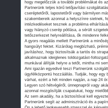
hogy megelőzzük a további problémákat és az
Partnerünk teljes körű tetőjavítási szolgáltatá
cseréptetőről, lapostetőről vagy bármilyen más
szakembereik azonnal a helyszínre sietnek, fe
intézkedéseket tesznek a probléma elhárítás
vagy hiányzó cserép pótlása, a sérült szigetel
tetőszerkezet helyreállítása, ők mindenre felk
A gyors reagálás mellett Partnerünk a minős
hangsúlyt fektet. Kizárólag megbízható, pré
javításhoz, hogy biztosítsák a tartós és str
alkalmaznak ideiglenes toldozgatást-foltozgat
munkával állítják helyre a tetőt, mintha mi sem
Ami igazán egyedivé teszi Partnerünk szolgál
ügyfélközpontú hozzáállás. Tudják, hogy egy
várhat, ezért a hét minden napján, a nap 24 ó
Legyen szó hétvégéről, ünnepnapról vagy akár
azonnal mozgósítják csapatukat, hogy mielőbb
Az sem akadály, ha a biztosítóval kell egyezt
Partnerünk segít az adminisztráció és a papí
Ön a lehető legkevesebb stresszel és kényel