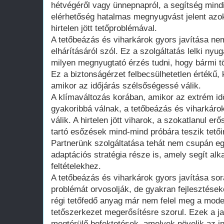
hétvégéről vagy ünnepnapról, a segítség mindi
elérhetőség hatalmas megnyugvást jelent az
hirtelen jött tetőproblémával.
A tetőbeázás és viharkárok gyors javítása nem
elhárításáról szól. Ez a szolgáltatás lelki nyu
milyen megnyugtató érzés tudni, hogy bármi tö
Ez a biztonságérzet felbecsülhetetlen értékű,
amikor az időjárás szélsőségessé válik.
A klímaváltozás korában, amikor az extrém i
gyakoribbá válnak, a tetőbeázás és viharkáro
válik. A hirtelen jött viharok, a szokatlanul 
tartó esőzések mind-mind próbára teszik tetői
Partnerünk szolgáltatása tehát nem csupán e
adaptációs stratégia része is, amely segít al
feltételekhez.
A tetőbeázás és viharkárok gyors javítása s
problémát orvosolják, de gyakran fejlesztések
régi tetőfedő anyag már nem felel meg a mod
tetőszerkezet megerősítésre szorul. Ezek a j
megtérülő befektetések, amelyek növelik az in