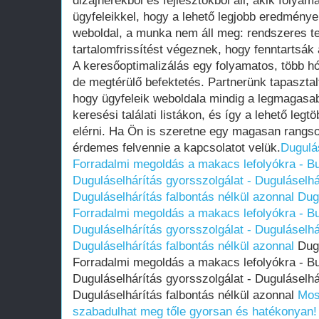
dizájnerekből és fejlesztőkből áll, akik foly
ügyfeleikkel, hogy a lehető legjobb eredmények
weboldal, a munka nem áll meg: rendszeres t
tartalomfrissítést végeznek, hogy fenntartsák 
A keresőoptimalizálás egy folyamatos, több 
de megtérülő befektetés. Partnerünk tapasztal
hogy ügyfeleik weboldala mindig a legmagasab
keresési találati listákon, és így a lehető legtö
elérni. Ha Ön is szeretne egy magasan rangsor
érdemes felvennie a kapcsolatot velük.
Dugulá
Forradalmi megoldás a makacs lefolyókra - 
Duguláselhárítás gyorsszolgálat - Duguláselh
Duguláselhárítás falbontás nélkül azonnal
Dug
Forradalmi megoldás a makacs lefolyókra - 
Duguláselhárítás gyorsszolgálat - Duguláselh
Duguláselhárítás falbontás nélkül azonnal
Dugu
Forradalmi megoldás a makacs lefolyókra - 
Duguláselhárítás gyorsszolgálat - Duguláselh
Duguláselhárítás falbontás nélkül azonnal
Mos
szabadulhat meg tőle gyorsan és hatékonyan! 