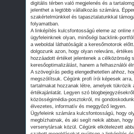
digitális térben való megjelenés és a tartalo
jelenthet a legtöbb vállalkozás számára. Éppe
szakértelmünkkel és tapasztalatunkkal támog
folyamatban.
A linképítés kulcsfontosságú eleme az online
ügyfeleinknek olyan, minőségi backlink-portfól
a weboldal láthatóságát a keresőmotorok előtt.
dolgozunk azon, hogy olyan releváns, értékes
hozzáadott értéket jelentenek a célközönség
keresőoptimalizálást, hanem a felhasználói élm
A szövegírás pedig elengedhetetlen ahhoz, ho
megszólítsuk. Cégünk profi írói képesek arra
tartalmakat hozzanak létre, amelyek tükrözik a
értékajánlatát. Legyen szó blogbejegyzésekről
közösségimédia-posztokról, mi gondoskodunk
élvezetes, informatív és meggyőző legyen.
Ügyfeleink számára kulcsfontosságú, hogy olya
megbízhatnak, és aki segít nekik abban, hogy
versenytársak közül. Cégünk elkötelezett abb
szabott megoldásokat nyújtson a linképítés és