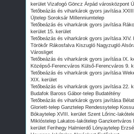
kerület Vizafogó Göncz Árpád városközpont Új
Tetőbeázás és viharkárok gyors javítása XXIII.
Újtelep Soroksár Millenniumtelep
Tetőbeázás és viharkárok gyors javítása Ráko
kerület 15. kerület
Tetőbeázás és viharkárok gyors javítása XIV.
Törökőr Rákosfalva Kiszugló Nagyzugló Alsó
Városliget
Tetőbeázás és viharkárok gyors javítása IX. ke
Középső-Ferencváros Külső-Ferencváros 9. k
Tetőbeázás és viharkárok gyors javítása Weker
XIX. kerület
Tetőbeázás és viharkárok gyors javítása 22. k
Budafok Baross Gábor-telep Budatétény
Tetőbeázás és viharkárok gyors javítása Béla
Gloriett-telep Ganztelep Rendessytelep Kossut
Bókaytelep XVIII. kerület Szent Lőrinc-lakóte
Miklóstelep Lakatos-lakótelep Ganzkertváros
kerület Ferihegy Halmierdő Lónyaytelep Erzs