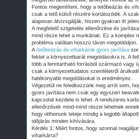
Fontos megemlíteni, hogy a tetőbeázás és vih
csak a tető külső részére korlátozódik. A sza
alaposan átvizsgálják, hiszen gyakran itt jele
A megfelelő szigetelés ellenőrzése és javítása
mind része lehet a munkának. Ez a komplex me
probléma valóban hosszú távon megoldódjon.
A
tetőbeázás és viharkárok gyors javítása
sor
fektet a környezetbarát megoldásokra is. A fe
több a fenntartható forrásból származó vagy 
csak a környezettudatos szemléletről árulkodi
hatékonyabb megoldásokat is eredményez.
Végezetül ne feledkezzünk meg arról sem, ho
gyors javítása nem csak egy egyszeri beava
kapcsolat kezdete is lehet. A rendszeres karb
ellenőrzések mind-mind részei lehetnek ennek 
hogy otthonunk teteje mindig a legjobb állapot
időjárás minden kihívására.
Kérdés 1: Miért fontos, hogy azonnal reagálj
viharkárra?