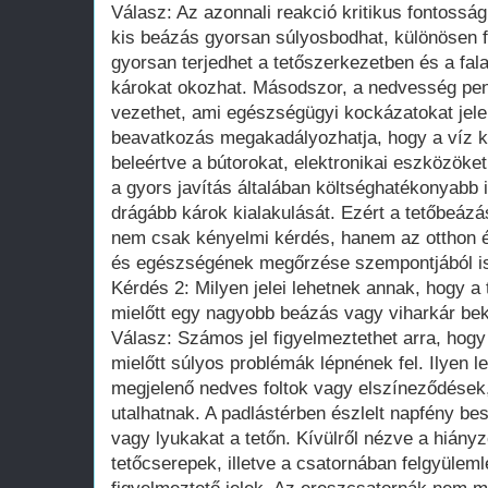
Válasz: Az azonnali reakció kritikus fontosság
kis beázás gyorsan súlyosbodhat, különösen f
gyorsan terjedhet a tetőszerkezetben és a fal
károkat okozhat. Másodszor, a nedvesség pe
vezethet, ami egészségügyi kockázatokat jele
beavatkozás megakadályozhatja, hogy a víz ká
beleértve a bútorokat, elektronikai eszközöke
a gyors javítás általában költséghatékonyabb 
drágább károk kialakulását. Ezért a tetőbeázá
nem csak kényelmi kérdés, hanem az otthon é
és egészségének megőrzése szempontjából is
Kérdés 2: Milyen jelei lehetnek annak, hogy a 
mielőtt egy nagyobb beázás vagy viharkár be
Válasz: Számos jel figyelmeztethet arra, hogy
mielőtt súlyos problémák lépnének fel. Ilyen l
megjelenő nedves foltok vagy elszíneződése
utalhatnak. A padlástérben észlelt napfény be
vagy lyukakat a tetőn. Kívülről nézve a hiány
tetőcserepek, illetve a csatornában felgyüleml