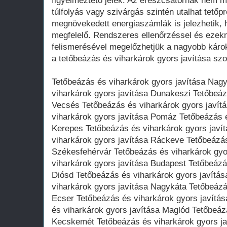
figyelmeztető jelek. Az ereszcsatornák nem m
túlfolyás vagy szivárgás szintén utalhat tetőp
megnövekedett energiaszámlák is jelezhetik, 
megfelelő. Rendszeres ellenőrzéssel és ezekn
felismerésével megelőzhetjük a nagyobb károk
a tetőbeázás és viharkárok gyors javítása szol
Tetőbeázás és viharkárok gyors javítása Nag
viharkárok gyors javítása Dunakeszi Tetőbeáz
Vecsés Tetőbeázás és viharkárok gyors javít
viharkárok gyors javítása Pomáz Tetőbeázás é
Kerepes Tetőbeázás és viharkárok gyors javí
viharkárok gyors javítása Ráckeve Tetőbeázás
Székesfehérvár Tetőbeázás és viharkárok gyo
viharkárok gyors javítása Budapest Tetőbeázá
Diósd Tetőbeázás és viharkárok gyors javítás
viharkárok gyors javítása Nagykáta Tetőbeázá
Ecser Tetőbeázás és viharkárok gyors javítá
és viharkárok gyors javítása Maglód Tetőbeáz
Kecskemét Tetőbeázás és viharkárok gyors j