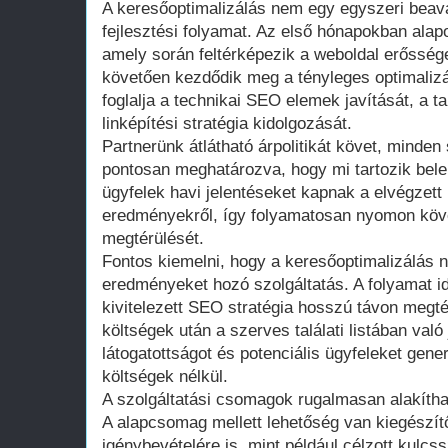
A keresőoptimalizálás nem egy egyszeri bea
fejlesztési folyamat. Az első hónapokban alapo
amely során feltérképezik a weboldal erőssége
követően kezdődik meg a tényleges optimali
foglalja a technikai SEO elemek javítását, a t
linképítési stratégia kidolgozását.
Partnerünk átlátható árpolitikát követ, minde
pontosan meghatározva, hogy mi tartozik bele 
ügyfelek havi jelentéseket kapnak a elvégzett
eredményekről, így folyamatosan nyomon köve
megtérülését.
Fontos kiemelni, hogy a keresőoptimalizálás 
eredményeket hozó szolgáltatás. A folyamat i
kivitelezett SEO stratégia hosszú távon megté
költségek után a szerves találati listában val
látogatottságot és potenciális ügyfeleket gener
költségek nélkül.
A szolgáltatási csomagok rugalmasan alakíthat
A alapcsomag mellett lehetőség van kiegészít
igénybevételére is, mint például célzott kulc