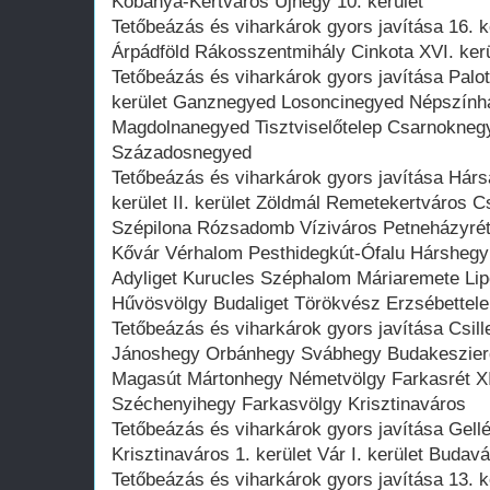
Kőbánya-Kertváros Újhegy 10. kerület
Tetőbeázás és viharkárok gyors javítása 16. 
Árpádföld Rákosszentmihály Cinkota XVI. kerü
Tetőbeázás és viharkárok gyors javítása Palo
kerület Ganznegyed Losoncinegyed Népszính
Magdolnanegyed Tisztviselőtelep Csarnokneg
Századosnegyed
Tetőbeázás és viharkárok gyors javítása Hár
kerület II. kerület Zöldmál Remetekertváros C
Szépilona Rózsadomb Víziváros Petneházyrét
Kővár Vérhalom Pesthidegkút-Ófalu Hársheg
Adyliget Kurucles Széphalom Máriaremete Li
Hűvösvölgy Budaliget Törökvész Erzsébettele
Tetőbeázás és viharkárok gyors javítása Csill
Jánoshegy Orbánhegy Svábhegy Budakeszierdő
Magasút Mártonhegy Németvölgy Farkasrét XI
Széchenyihegy Farkasvölgy Krisztinaváros
Tetőbeázás és viharkárok gyors javítása Gell
Krisztinaváros 1. kerület Vár I. kerület Budavá
Tetőbeázás és viharkárok gyors javítása 13. ke