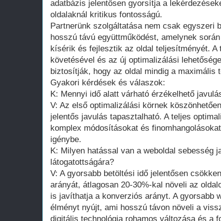
adatbázis jelentősen gyorsítja a lekérdezése
oldalaknál kritikus fontosságú.
Partnerünk szolgáltatása nem csak egyszeri 
hosszú távú együttműködést, amelynek során
kísérik és fejlesztik az oldal teljesítményét. A
követésével és az új optimalizálási lehetősé
biztosítják, hogy az oldal mindig a maximális t
Gyakori kérdések és válaszok:
K: Mennyi idő alatt várható érzékelhető javu
V: Az első optimalizálási körnek köszönhetőe
jelentős javulás tapasztalható. A teljes optimal
komplex módosításokat és finomhangolásokat,
igénybe.
K: Milyen hatással van a weboldal sebesség ja
látogatottságára?
V: A gyorsabb betöltési idő jelentősen csökken
arányát, átlagosan 20-30%-kal növeli az oldalo
is javíthatja a konverziós arányt. A gyorsabb 
élményt nyújt, ami hosszú távon növeli a viss
digitális technológia rohamos változása és a 