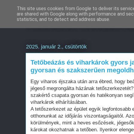
This site uses cookies from Google to deliver its servic
are shared with Google along with performance and secu
Weboldal készítés é
statistics, and to detect and address abuse.
2025. január 2., csütörtök
Tetőbeázás és viharkárok gyors ja
gyorsan és szakszerűen megoldh
Egy viharos éjszaka után arra ébred, hogy beá
jégeső megrongálta házának tetőszerkezetét?
szakértő csapata gyorsan és hatékonyan segít
viharkárok elhárításában.
A tetőszerkezet az épület egyik legfontosabb
otthonunkat az időjárás viszontagságaitól. Az
körülmények, mint a heves esőzések, jégesők
károkat okozhatnak a tetőben. Ilyenkor eleng