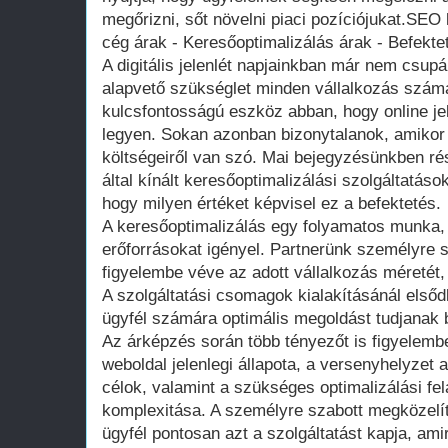
megőrizni, sőt növelni piaci pozíciójukat.SEO
cég árak - Keresőoptimalizálás árak - Befektet
A digitális jelenlét napjainkban már nem csu
alapvető szükséglet minden vállalkozás számá
kulcsfontosságú eszköz abban, hogy online je
legyen. Sokan azonban bizonytalanok, amikor
költségeiről van szó. Mai bejegyzésünkben ré
által kínált keresőoptimalizálási szolgáltatás
hogy milyen értéket képvisel ez a befektetés.
A keresőoptimalizálás egy folyamatos munka, 
erőforrásokat igényel. Partnerünk személyre 
figyelembe véve az adott vállalkozás méretét, 
A szolgáltatási csomagok kialakításánál els
ügyfél számára optimális megoldást tudjanak b
Az árképzés során több tényezőt is figyelembe
weboldal jelenlegi állapota, a versenyhelyzet a
célok, valamint a szükséges optimalizálási f
komplexitása. A személyre szabott megközelít
ügyfél pontosan azt a szolgáltatást kapja, am