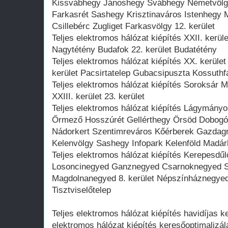
Kissvábhegy Jánoshegy Svábhegy Németvölg
Farkasrét Sashegy Krisztinaváros Istenhegy
Csillebérc Zugliget Farkasvölgy 12. kerület
Teljes elektromos hálózat kiépítés XXII. kerül
Nagytétény Budafok 22. kerület Budatétény
Teljes elektromos hálózat kiépítés XX. kerüle
kerület Pacsirtatelep Gubacsipuszta Kossuthf
Teljes elektromos hálózat kiépítés Soroksár M
XXIII. kerület 23. kerület
Teljes elektromos hálózat kiépítés Lágymány
Őrmező Hosszúrét Gellérthegy Örsöd Dobogó 
Nádorkert Szentimreváros Kőérberek Gazdagrét
Kelenvölgy Sashegy Infopark Kelenföld Madá
Teljes elektromos hálózat kiépítés Kerepesdűl
Losoncinegyed Ganznegyed Csarnoknegyed 
Magdolnanegyed 8. kerület Népszínháznegye
Tisztviselőtelep
Teljes elektromos hálózat kiépítés havidíjas k
elektromos hálózat kiépítés keresőoptimalizál