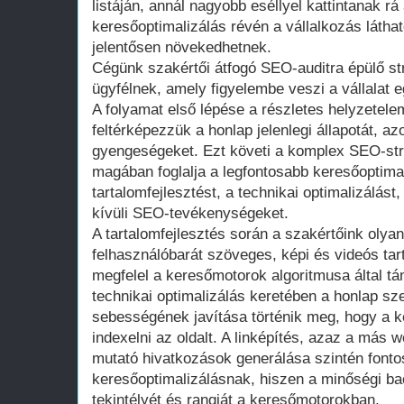
listáján, annál nagyobb eséllyel kattintanak rá
keresőoptimalizálás révén a vállalkozás láthat
jelentősen növekedhetnek.
Cégünk szakértői átfogó SEO-auditra épülő st
ügyfélnek, amely figyelembe veszi a vállalat eg
A folyamat első lépése a részletes helyzetel
feltérképezzük a honlap jelenlegi állapotát, a
gyengeségeket. Ezt követi a komplex SEO-stra
magában foglalja a legfontosabb keresőoptimal
tartalomfejlesztést, a technikai optimalizálást
kívüli SEO-tevékenységeket.
A tartalomfejlesztés során a szakértőink olya
felhasználóbarát szöveges, képi és videós tar
megfelel a keresőmotorok algoritmusa által t
technikai optimalizálás keretében a honlap s
sebességének javítása történik meg, hogy a 
indexelni az oldalt. A linképítés, azaz a más 
mutató hivatkozások generálása szintén fonto
keresőoptimalizálásnak, hiszen a minőségi back
tekintélyét és rangját a keresőmotorokban.