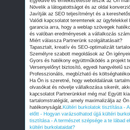
Egyedivé és emlékezetessé teszik az Ön már
Növelik a látogatottságot és az oldal konverzió
Javítják az SEO teljesítményt és a kereshető
Valódi kapcsolatot teremtenek az ügyfelekkel 
garancia arra, hogy a weblap szövegek hatéko
és valóban eredményesek a vállalkozás szám
Miért válassza Partnerünk szolgáltatásait?
Tapasztalt, kreatív és SEO-optimalizált tartal
Személyre szabott megoldások az Ön igényei
Gyors és hatékony együttműködés a projekt tel
Versenyelőnyt biztosító, egyedi hangvételű s
Professzionális, megbízható és költséghatéko
Ha Ön is szeretné, hogy weboldalának tartal
olvasókat és növelje vállalkozása sikerét, ak
kapcsolatot Partnerünkkel még ma! Együtt kia
tartalomstratégiát, amely maximalizálja az Ön 
hatékonyságát.
Kültéri burkolatok tisztítása -
előtt - Hogyan varázsolhatod újjá kültéri burko
tisztítása - A természet szépsége a te lábad e
kültéri burkolataidat?