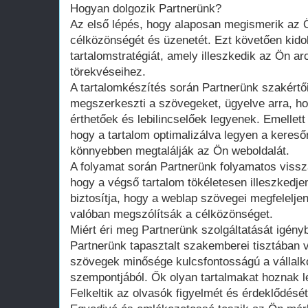
Hogyan dolgozik Partnerünk?
Az első lépés, hogy alaposan megismerik az Ön
célközönségét és üzenetét. Ezt követően kido
tartalomstratégiát, amely illeszkedik az Ön a
törekvéseihez.
A tartalomkészítés során Partnerünk szakért
megszerkeszti a szövegeket, ügyelve arra, h
érthetőek és lebilincselőek legyenek. Emellett 
hogy a tartalom optimalizálva legyen a keres
könnyebben megtalálják az Ön weboldalát.
A folyamat során Partnerünk folyamatos vissz
hogy a végső tartalom tökéletesen illeszkedj
biztosítja, hogy a weblap szövegei megfelelje
valóban megszólítsák a célközönséget.
Miért éri meg Partnerünk szolgáltatását igény
Partnerünk tapasztalt szakemberei tisztában 
szövegek minősége kulcsfontosságú a vállal
szempontjából. Ők olyan tartalmakat hoznak l
Felkeltik az olvasók figyelmét és érdeklődését