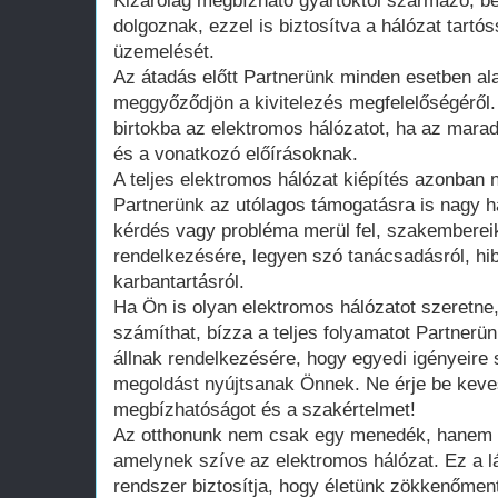
Kizárólag megbízható gyártóktól származó, b
dolgoznak, ezzel is biztosítva a hálózat tartó
üzemelését.
Az átadás előtt Partnerünk minden esetben al
meggyőződjön a kivitelezés megfelelőségéről.
birtokba az elektromos hálózatot, ha az marad
és a vonatkozó előírásoknak.
A teljes elektromos hálózat kiépítés azonban 
Partnerünk az utólagos támogatásra is nagy h
kérdés vagy probléma merül fel, szakembereik
rendelkezésére, legyen szó tanácsadásról, hib
karbantartásról.
Ha Ön is olyan elektromos hálózatot szeretne
számíthat, bízza a teljes folyamatot Partner
állnak rendelkezésére, hogy egyedi igényeire
megoldást nyújtsanak Önnek. Ne érje be keve
megbízhatóságot és a szakértelmet!
Az otthonunk nem csak egy menedék, hanem eg
amelynek szíve az elektromos hálózat. Ez a lá
rendszer biztosítja, hogy életünk zökkenőmen