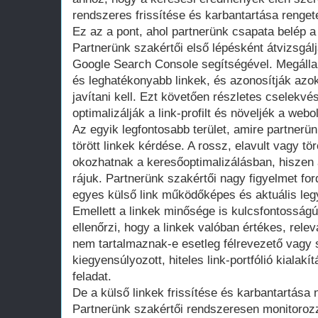
rendszeres frissítése és karbantartása rengete
Ez az a pont, ahol partnerünk csapata belép a
Partnerünk szakértői első lépésként átvizsgálj
Google Search Console segítségével. Megállap
és leghatékonyabb linkek, és azonosítják azok
javítani kell. Ezt követően részletes cselekvé
optimalizálják a link-profilt és növeljék a webo
Az egyik legfontosabb terület, amire partnerü
törött linkek kérdése. A rossz, elavult vagy tö
okozhatnak a keresőoptimalizálásban, hiszen
rájuk. Partnerünk szakértői nagy figyelmet fo
egyes külső link működőképes és aktuális leg
Emellett a linkek minősége is kulcsfontosság
ellenőrzi, hogy a linkek valóban értékes, rele
nem tartalmaznak-e esetleg félrevezető vag
kiegyensúlyozott, hiteles link-portfólió kialak
feladat.
De a külső linkek frissítése és karbantartása
Partnerünk szakértői rendszeresen monitorozzá