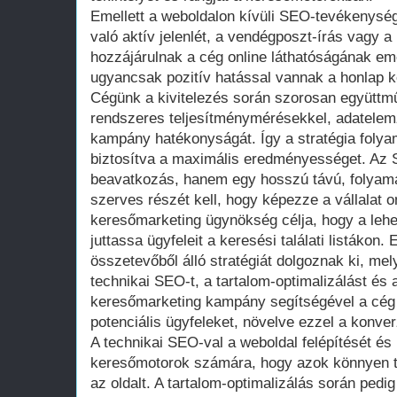
Emellett a weboldalon kívüli SEO-tevékenysé
való aktív jelenlét, a vendégposzt-írás vagy 
hozzájárulnak a cég online láthatóságának em
ugyancsak pozitív hatással vannak a honlap ke
Cégünk a kivitelezés során szorosan együttmű
rendszeres teljesítménymérésekkel, adatele
kampány hatékonyságát. Így a stratégia foly
biztosítva a maximális eredményességet. Az 
beavatkozás, hanem egy hosszú távú, folyam
szerves részét kell, hogy képezze a vállalat o
keresőmarketing ügynökség célja, hogy a leh
juttassa ügyfeleit a keresési találati listákon
összetevőből álló stratégiát dolgoznak ki, me
technikai SEO-t, a tartalom-optimalizálást és a 
keresőmarketing kampány segítségével a cég w
potenciális ügyfeleket, növelve ezzel a konver
A technikai SEO-val a weboldal felépítését és 
keresőmotorok számára, hogy azok könnyen tu
az oldalt. A tartalom-optimalizálás során ped