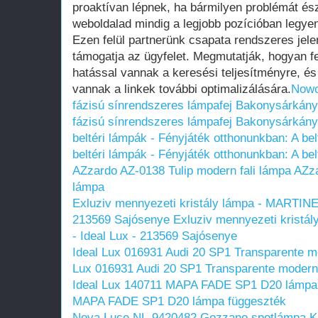
proaktívan lépnek, ha bármilyen problémát észl
weboldalad mindig a legjobb pozícióban legye
Ezen felül partnerünk csapata rendszeres jel
támogatja az ügyfelet. Megmutatják, hogyan fe
hatással vannak a keresési teljesítményre, és
vannak a linkek további optimalizálására.
Nowo
fázisú sínrendszeres lámpafej Bakonysárkány
fázisú sínrendszeres lámpafej Bakonysárkány
beltéri lámpák - Fényjáték otthonunkban: A bel
beltéri lámpák - Fényjáték otthonunkban: A bel
AZzardo AZ-0138 Tulip modern fali lámpa
AZza
lámpa
Exluziv mennyezeti kristály lámpa - MARTINE
213569 Sajósenye
Exluziv mennyezeti krist
- Ideal Lux - 213569 Sajósenye
Ideal Lux 016931 Audi 20 SP1 Transparente 
Lux 016931 Audi 20 SP1 Transparente modern
Ideal Lux 140711 MAPA FADE SP1 D20 lámpa
MAPA FADE SP1 D20 lámpa függeszték
Nova Luce NL-9420482 Gozzano spotlámpa K