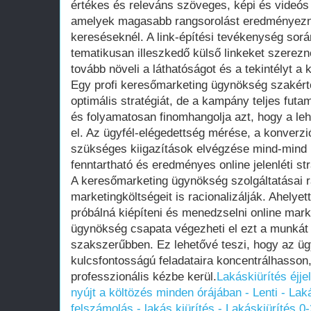
értékes és releváns szöveges, képi és videós 
amelyek magasabb rangsorolást eredményezn
kereséseknél. A link-építési tevékenység sorá
tematikusan illeszkedő külső linkeket szerez
tovább növeli a láthatóságot és a tekintélyt 
Egy profi keresőmarketing ügynökség szakért
optimális stratégiát, de a kampány teljes futam
és folyamatosan finomhangolja azt, hogy a le
el. Az ügyfél-elégedettség mérése, a konverz
szükséges kiigazítások elvégzése mind-mind 
fenntartható és eredményes online jelenléti st
A keresőmarketing ügynökség szolgáltatásai 
marketingköltségeit is racionalizálják. Ahelyet
próbálná kiépíteni és menedzselni online mar
ügynökség csapata végezheti el ezt a munkát
szakszerűbben. Ez lehetővé teszi, hogy az ügyf
kulcsfontosságú feladataira koncentrálhasson,
professzionális kézbe kerül.
Lakáskiürítés éjj
nyújt a költözés minden órájában - Lenti - Lak
felszámolás - lakás kiürítés - Lakáskiürítés 0-