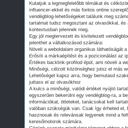
Kutatjuk a legmegfelelőbb témákat és célközö
influencer-ekkel és más fontos online szerepl
vendégblog-lehetőségeket találunk meg számo
tartalmat tudsz megosztani az olvasókkal, és a
kontextusban jelennek meg.
Egy jól megtervezett és kivitelezett vendégb
jelenthet a vállalkozásod számára:
Növeli a weboldalam organikus láthatóságát 
Erősíti a márkaépítést és a pozicionálást az 
Értékes backlink-profilod épül, ami növeli a w
Minőségi, célzott közönséghez jutsz el más w
Lehetőséget kapsz arra, hogy bemutasd szakér
juttass el az olvasókhoz
A kulcs a minőségi, valódi értéket nyújtó tar
egyszerűen bekerülni egy vendégblog-ra, a b
információkat, ötleteket, tanácsokat kell tart
valóban szükségük van. Csak így érheted el, h
hasznosak és relevánsak legyenek mind a fel
keresőmotorok számára.