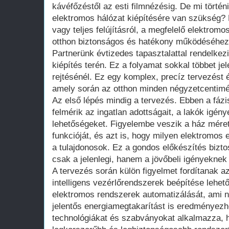
kávéfőzéstől az esti filmnézésig. De mi történi
elektromos hálózat kiépítésére van szükség? 
vagy teljes felújításról, a megfelelő elektrom
otthon biztonságos és hatékony működéséhez
Partnerünk évtizedes tapasztalattal rendelkezi
kiépítés terén. Ez a folyamat sokkal többet je
rejtésénél. Ez egy komplex, precíz tervezést é
amely során az otthon minden négyzetcentimét
Az első lépés mindig a tervezés. Ebben a fáz
felmérik az ingatlan adottságait, a lakók igénye
lehetőségeket. Figyelembe veszik a ház méret
funkcióját, és azt is, hogy milyen elektromos
a tulajdonosok. Ez a gondos előkészítés bizt
csak a jelenlegi, hanem a jövőbeli igényeknek 
A tervezés során külön figyelmet fordítanak 
intelligens vezérlőrendszerek beépítése lehető
elektromos rendszerek automatizálását, ami
jelentős energiamegtakarítást is eredményezh
technológiákat és szabványokat alkalmazza, h