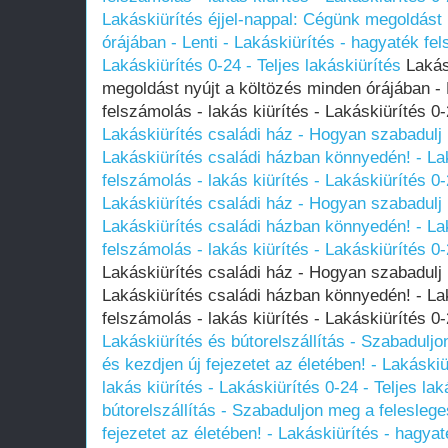
Lakáskiürítés éjjel-nappal: Cégünk megoldást 
órájában - Lenti - Lakáskiürítés - hagyaték fel
Lakáskiürítés 0-24 - Teljes lakáskiürítés
Lakásk
megoldást nyújt a költözés minden órájában - 
felszámolás - lakás kiürítés - Lakáskiürítés 0-
Lakáskiürítés családi ház - Hogyan szabadulj 
Lakáskiürítés családi házban könnyedén! - La
felszámolás - lakás kiürítés - Lakáskiürítés 0-
Lakáskiürítés családi ház - Hogyan szabadulj 
Lakáskiürítés családi házban könnyedén! - La
felszámolás - lakás kiürítés - Lakáskiürítés 0-
Lakáskiürítés családi ház - Hogyan szabadulj 
Lakáskiürítés családi házban könnyedén! - La
felszámolás - lakás kiürítés - Lakáskiürítés 0-
Lakáskiürítés és bútorelszállítás - Szabaduljo
és kezdjen új fejezetet az életében! - Lakáski
lakás kiürítés - Lakáskiürítés 0-24 - Teljes lak
bútorelszállítás - Szabaduljon meg a feleslege
fejezetet az életében! - Lakáskiürítés - hagyat