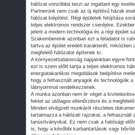
hálózat vonzóbbá teszi az ingatlant egy esetl
Partnerünk nem csak az új építésű házak eseté
hálózat kiépítést. Régi épületek felújítása so
teljes elektromos rendszer cseréjére. Ezekbe
jelent a modern technológia és a régi épület 
Szakembereink azonban ezt a feladatot is ruti
tartva az épület eredeti karakterét, miközben
megfelelő hálózatot építenek ki.
A környezettudatosság napjainkban egyre fon
ezt is szem előtt tartja a teljes elektromos há
energiatakarékos megoldások beépítése mellett
hogy a felhasznált anyagok és technológiák a 
lábnyommal rendelkezzenek.
A munka azonban nem ér véget a kivitelezéss
fektet az utólagos ellenőrzésre és a megfelel
Minden elvégzett munkáról részletes dokumen
tartalmazza a hálózati rajzokat, a felhasznált
tanúsítványokat. Ez nem csak a hatósági előí
is, hogy a későbbi karbantartások vagy bővít