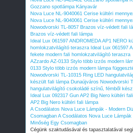
Gozzano spotlámpa Kányavár
Nova Luce NL-9040061 Cerise kültéri menny
Nova Luce NL-9040061 Cerise kültéri menny
Nowodvorski TL-8057 Brazos víz-védett fali 
Brazos víz-védett fali lámpa
Ideal Lux 061597 ANDROMEDA AP1 NERO külté
homlokzatvilágító teraszra
Ideal Lux 061597
fekete modern fali homlokzatvilágító teraszra
AZzardo AZ-0133 Stylo több izzós modern lá
0133 Stylo több izzós modern lámpa függeszt
Nowodvorski TL-10315 Ring LED hangulatvilág
készült fali lámpa Dunaújváros
Nowodvorski 
hangulatvilágító csokoládé színű, fémből kész
Ideal Lux 092317 Gun AP2 Big Nero kültéri fal
AP2 Big Nero kültéri fali lámpa
A Csodálatos Nova Luce Lámpák - Modern Diz
Csomagban
A Csodálatos Nova Luce Lámpák -
Minőség Egy Csomagban
Cégünk szaktudásával és tapasztalatával seg