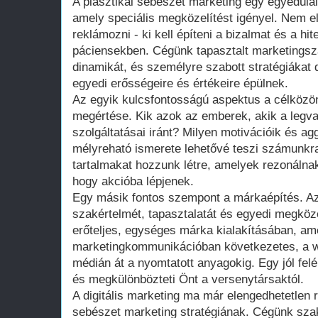
A plasztikai sebészet marketing egy egyedüláll
amely speciális megközelítést igényel. Nem e
reklámozni - ki kell építeni a bizalmat és a hit
páciensekben. Cégünk tapasztalt marketingsz
dinamikát, és személyre szabott stratégiákat
egyedi erősségeire és értékeire épülnek.
Az egyik kulcsfontosságú aspektus a célköz
megértése. Kik azok az emberek, akik a legv
szolgáltatásai iránt? Milyen motivációik és a
mélyreható ismerete lehetővé teszi számunkr
tartalmakat hozzunk létre, amelyek rezonálnak
hogy akcióba lépjenek.
Egy másik fontos szempont a márkaépítés. Az
szakértelmét, tapasztalatát és egyedi megköz
erőteljes, egységes márka kialakításában, a
marketingkommunikációban következetes, a w
médián át a nyomtatott anyagokig. Egy jól felé
és megkülönbözteti Önt a versenytársaktól.
A digitális marketing ma már elengedhetetlen 
sebészet marketing stratégiának. Cégünk szak