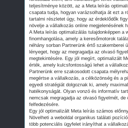
teljesítménye között, az a Meta leírás optimal
csapata tudja, hogyan varázsolhatja át ezt a 
tartalmi részletet úgy, hogy az érdeklődők fig
növelje a vállalkozás online megjelenésének 
A Meta leírás optimalizálás tulajdonképpen a
finomhangolása, amely a keresőmotorok találat
néhány sorban Partnerünk értő szakemberei 
lényeget, hogy az megragadja az olvasó figye
megtekintésére. Egy jól megírt, optimalizált M
érték, amely kulcsfontosságú lehet a vállalkoz
Partnerünk erre szakosodott csapata mélyreha
megértse a vállalkozás, a célközönség és a pi
egyedi stratégiát dolgoznak ki, amely maximali
hatékonyságát. Olyan vonzó és informatív tar
nemcsak megragadja az olvasó figyelmét, de ö
felfedezésére.
Egy jól optimalizált Meta leírás számos előnny
Növelheti a weboldal organikus találati pozíci
több potenciális ügyfelet irányíthat a vállalkozá