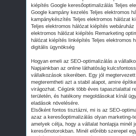
kiépítés Google keresőoptimalizálás Teljes el
Google kampány kezelés Teljes elektromos há
kampánykészítés Teljes elektromos hálózat kié
Teljes elektromos hálózat kiépítés webáruház 
elektromos hálózat kiépítés Remarketing optim
hálózat kiépítés linképítés Teljes elektromos h
digitális ügynökség
Hogyan emeli az SEO-optimalizálás a vállalko
Napjainkban az online láthatóság kulcsfontos
vállalkozások sikerében. Egy jól megtervezett 
megteremtheti azt a stabil alapot, amire építke
virágozhat. Cégünk több éves tapasztalattal 
területén, és hatékony megoldásokat kínál ügy
eladások növelésére.
Elsőként fontos tisztázni, mi is az SEO-optim
azaz a keresőoptimalizálás olyan marketing-
amelyek célja, hogy a vállalat honlapja minél 
keresőmotorokban. Minél előrébb szerepel egy 