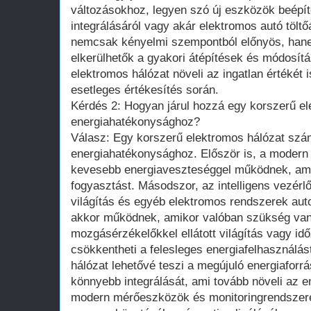
változásokhoz, legyen szó új eszközök beépí
integrálásáról vagy akár elektromos autó töltő
nemcsak kényelmi szempontból előnyös, hane
elkerülhetők a gyakori átépítések és módosítá
elektromos hálózat növeli az ingatlan értékét 
esetleges értékesítés során.
Kérdés 2: Hogyan járul hozzá egy korszerű el
energiahatékonysághoz?
Válasz: Egy korszerű elektromos hálózat sz
energiahatékonysághoz. Először is, a moder
kevesebb energiaveszteséggel működnek, ami
fogyasztást. Másodszor, az intelligens vezérl
világítás és egyéb elektromos rendszerek aut
akkor működnek, amikor valóban szükség van 
mozgásérzékelőkkel ellátott világítás vagy idő
csökkentheti a felesleges energiafelhasználás
hálózat lehetővé teszi a megújuló energiaforr
könnyebb integrálását, ami tovább növeli az e
modern mérőeszközök és monitoringrendszere