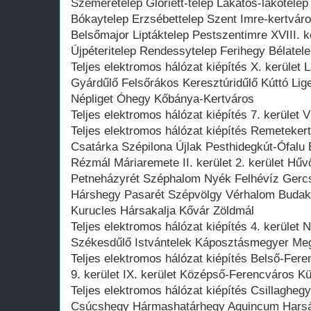
Szemeretelep Gloriett-telep Lakatos-lakótelep
Bókaytelep Erzsébettelep Szent Imre-kertvár
Belsőmajor Liptáktelep Pestszentimre XVIII. ke
Újpéteritelep Rendessytelep Ferihegy Bélatel
Teljes elektromos hálózat kiépítés X. kerület
Gyárdűlő Felsőrákos Keresztúridűlő Kúttó Lige
Népliget Óhegy Kőbánya-Kertváros
Teljes elektromos hálózat kiépítés 7. kerület V
Teljes elektromos hálózat kiépítés Remeteker
Csatárka Szépilona Újlak Pesthidegkút-Ófalu 
Rézmál Máriaremete II. kerület 2. kerület H
Petneházyrét Széphalom Nyék Felhévíz Gerc
Hárshegy Pasarét Szépvölgy Vérhalom Budake
Kurucles Hársakalja Kővár Zöldmál
Teljes elektromos hálózat kiépítés 4. kerület N
Székesdűlő Istvántelek Káposztásmegyer Me
Teljes elektromos hálózat kiépítés Belső-Feren
9. kerület IX. kerület Középső-Ferencváros K
Teljes elektromos hálózat kiépítés Csillaghe
Csúcshegy Hármashatárhegy Aquincum Harsányl