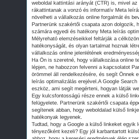
weboldal kattintási arányát (CTR) is, mivel 
rákattintanak a vonzó és informatív Meta leír
növelheti a vállalkozás online forgalmát és bevé
Partnerünk szakértői csapata azon dolgozik, 
számára egyedi és hatékony Meta leírás optim
Mélyreható elemzéseikkel feltárják a célközö
hatékonyságát, és olyan tartalmat hoznak létr
vállalkozás online jelenlétének eredményessé
Ha Ön is szeretné, hogy vállalkozása online t
lépjen, ne habozzon felvenni a kapcsolatot Pa
örömmel áll rendelkezésére, és segít Önnek el
leírás optimalizálás erejével.A Google Searc
eszköz, ami segít megérteni, hogyan látják w
Egy kulcsfontosságú része ennek a külső link
felügyelete. Partnerünk szakértői csapata éppe
segítenek abban, hogy weboldalad külső linkj
hatékonyak legyenek.
Tudtad, hogy a Google a külső linkeket egyik 
tényezőként kezeli? Egy jól karbantartott külső
ahhoz, hogy a keresési eredmények élén szere