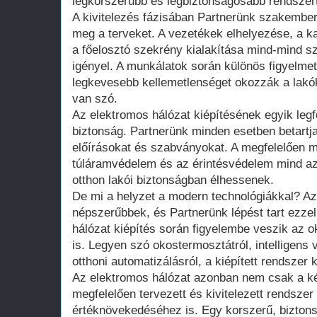
legkorszerűbb és legbiztonságosabb rendszert
A kivitelezés fázisában Partnerünk szakember
meg a terveket. A vezetékek elhelyezése, a ka
a főelosztó szekrény kialakítása mind-mind sz
igényel. A munkálatok során különös figyelmet 
legkevesebb kellemetlenséget okozzák a lakók
van szó.
Az elektromos hálózat kiépítésének egyik leg
biztonság. Partnerünk minden esetben betartja
előírásokat és szabványokat. A megfelelően m
túláramvédelem és az érintésvédelem mind azt
otthon lakói biztonságban élhessenek.
De mi a helyzet a modern technológiákkal? A
népszerűbbek, és Partnerünk lépést tart ezzel 
hálózat kiépítés során figyelembe veszik az o
is. Legyen szó okostermosztátról, intelligens 
otthoni automatizálásról, a kiépített rendszer
Az elektromos hálózat azonban nem csak a ké
megfelelően tervezett és kivitelezett rendszer
értéknövekedéséhez is. Egy korszerű, bizton