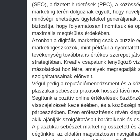
(SEO), a fizetett hirdetések (PPC), a közössé
marketing terén dolgoznak együtt, hogy növelj
minőségi lehetséges ügyfeleket generáljanak.
biztosítja, hogy folyamatosan finomítsuk és o
maximális megtérülés érdekében.
Azonban a digitális marketing csak a puzzle 
marketingeszközök, mint például a nyomtatott
tevékenység továbbra is értékes szerepet ját
stratégiában. Kreatív csapatunk lenyűgöző v
másolatokat hoz létre, amelyek megragadják a
szolgáltatásainak előnyeit.
Végül pedig a reputációmenedzsment és a köz
plasztikai sebészeti praxisok hosszú távú nö
Segítünk a pozitív online értékelések ösztönz
visszajelzések kezelésében, és a közösségi mé
párbeszédben. Ezen erőfeszítések révén kiépí
akik ajánlják szolgáltatásait barátaiknak és cs
A plasztikai sebészet marketing összetett és á
cégünkkel az oldalán magabiztosan navigálhat