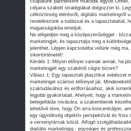
csapatunk partnerként működik együtt Önnel, 
céljaira szabott stratégiákat dolgozzon ki. Le
célközönség elérésről, digitális marketingről
rendelkezünk a tudással és a tapasztalattal, h
magasságokba emeljük.
Ne elégedjen meg a középszerűséggel - bízza 
marketingjét, és tapasztalja meg a különbsége
jelenthet. Lépjen kapcsolatba velünk még ma, é
sikertörténetét!
Kérdés 1: Milyen előnyei vannak annak, ha pl
marketingjét egy szakértő cégre bízom?
Válasz 1: Egy tapasztalt plasztikai sebészet 
marketinget számos előnnyel jár. Mindenekelő
szaktudásához és erőforrásaihoz, akik ismerik
legjobb gyakorlatait. Ahelyett, hogy a marketi
betegellátás rovására, a szakemberek kezelhet
lehetővé téve, hogy Ön arra koncentráljon, am
egy ügynökség objektív perspektívát és friss ö
a versenytársak közül. Átfogó szolgáltatásaikk
digitális marketingig - egységes és professzion