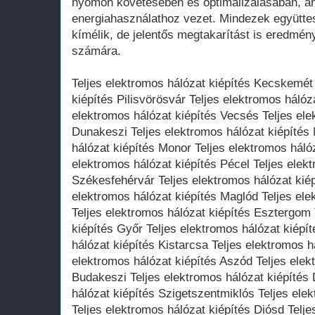
nyomon követésében és optimalizálásában, a
energiahasználathoz vezet. Mindezek együtte
kímélik, de jelentős megtakarítást is eredmé
számára.
Teljes elektromos hálózat kiépítés Kecskemét 
kiépítés Pilisvörösvár Teljes elektromos hálóza
elektromos hálózat kiépítés Vecsés Teljes ele
Dunakeszi Teljes elektromos hálózat kiépítés
hálózat kiépítés Monor Teljes elektromos hálóz
elektromos hálózat kiépítés Pécel Teljes elek
Székesfehérvár Teljes elektromos hálózat kié
elektromos hálózat kiépítés Maglód Teljes ele
Teljes elektromos hálózat kiépítés Esztergom 
kiépítés Győr Teljes elektromos hálózat kiépí
hálózat kiépítés Kistarcsa Teljes elektromos h
elektromos hálózat kiépítés Aszód Teljes elek
Budakeszi Teljes elektromos hálózat kiépítés
hálózat kiépítés Szigetszentmiklós Teljes ele
Teljes elektromos hálózat kiépítés Diósd Telje