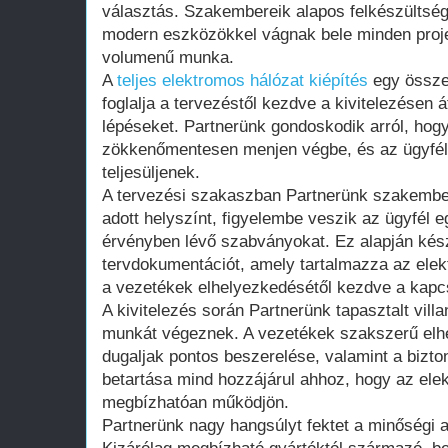
választás. Szakembereik alapos felkészültség
modern eszközökkel vágnak bele minden proje
volumenű munka.
A
teljes elektromos hálózat kiépítés
egy össze
foglalja a tervezéstől kezdve a kivitelezésen 
lépéseket. Partnerünk gondoskodik arról, hog
zökkenőmentesen menjen végbe, és az ügyfél
teljesüljenek.
A tervezési szakaszban Partnerünk szakember
adott helyszínt, figyelembe veszik az ügyfél e
érvényben lévő szabványokat. Ez alapján készí
tervdokumentációt, amely tartalmazza az ele
a vezetékek elhelyezkedésétől kezdve a kapcs
A kivitelezés során Partnerünk tapasztalt vill
munkát végeznek. A vezetékek szakszerű elh
dugaljak pontos beszerelése, valamint a bizto
betartása mind hozzájárul ahhoz, hogy az ele
megbízhatóan működjön.
Partnerünk nagy hangsúlyt fektet a minőségi 