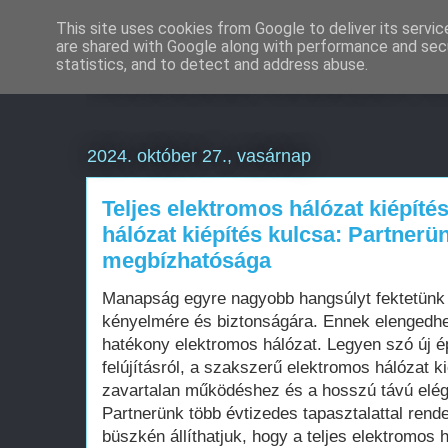
This site uses cookies from Google to deliver its servic
are shared with Google along with performance and secu
Weboldal készítés é
statistics, and to detect and address abuse.
2024. október 27., vasárnap
Teljes elektromos hálózat kiépíté
hálózat kiépítés kulcsa: Partnerü
megbízhatósága
Manapság egyre nagyobb hangsúlyt fektetünk 
kényelmére és biztonságára. Ennek elengedhe
hatékony elektromos hálózat. Legyen szó új ép
felújításról, a szakszerű elektromos hálózat k
zavartalan működéshez és a hosszú távú elé
Partnerünk több évtizedes tapasztalattal rende
büszkén állíthatjuk, hogy a teljes elektromos h