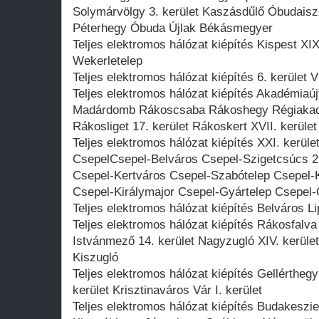
Solymárvölgy 3. kerület Kaszásdűlő Óbudais
Péterhegy Óbuda Újlak Békásmegyer
Teljes elektromos hálózat kiépítés Kispest XIX.
Wekerletelep
Teljes elektromos hálózat kiépítés 6. kerület V
Teljes elektromos hálózat kiépítés Akadémiaú
Madárdomb Rákoscsaba Rákoshegy Régiakad
Rákosliget 17. kerület Rákoskert XVII. kerület
Teljes elektromos hálózat kiépítés XXI. kerül
CsepelCsepel-Belváros Csepel-Szigetcsúcs 21.
Csepel-Kertváros Csepel-Szabótelep Csepel-K
Csepel-Királymajor Csepel-Gyártelep Csepel
Teljes elektromos hálózat kiépítés Belváros Lip
Teljes elektromos hálózat kiépítés Rákosfal
Istvánmező 14. kerület Nagyzugló XIV. kerület
Kiszugló
Teljes elektromos hálózat kiépítés Gellértheg
kerület Krisztinaváros Vár I. kerület
Teljes elektromos hálózat kiépítés Budakeszie