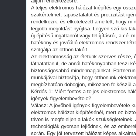
álljon rendelkezésre.
A teljes elektromos hálózat kiépítés egy össze
szakértelmet, tapasztalatot és precizitást ig
rendelkezik, és elkötelezett amellett, hogy m
legjobb megoldást nyújtsa. Legyen szó kis lak
új építésű ingatlanról vagy felújításról, a cél
hatékony és jövőálló elektromos rendszer lét
szolgálja az otthon lakóit.
Az elektromosság az életünk szerves része, és 
láthatatlanul, de annál hatékonyabban teszi 
biztonságosabbá mindennapjainkat. Partnerün
munkájával biztosítja, hogy otthonunk elektr
megbízhatóan dobogjon, miközben felkészül a j
Kérdés 1: Miért fontos a teljes elektromos háló
igények figyelembevétele?
Válasz: A jövőbeli igények figyelembevétele k
elektromos hálózat kiépítésénél, mert ez bizt
távon is megfeleljen a lakók szükségleteinek
technológiák gyorsan fejlődnek, és az emberek
során. Egy jól tervezett hálózat képes alkal