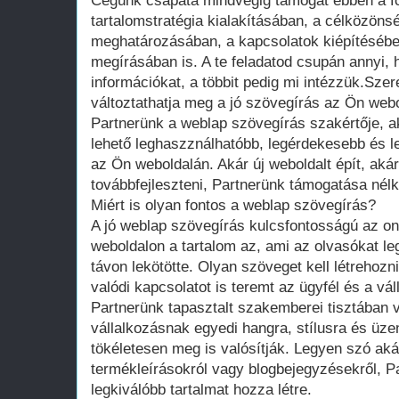
Cégünk csapata mindvégig támogat ebben a f
tartalomstratégia kialakításában, a célközöns
meghatározásában, a kapcsolatok kiépítésébe
megírásában is. A te feladatod csupán annyi,
információkat, a többit pedig mi intézzük.Szer
változtathatja meg a jó szövegírás az Ön web
Partnerünk a weblap szövegírás szakértője, a
lehető leghaszználhatóbb, legérdekesebb és l
az Ön weboldalán. Akár új weboldalt épít, aká
továbbfejleszteni, Partnerünk támogatása nélk
Miért is olyan fontos a weblap szövegírás?
A jó weblap szövegírás kulcsfontosságú az onl
weboldalon a tartalom az, ami az olvasókat l
távon lekötötte. Olyan szöveget kell létrehoz
valódi kapcsolatot is teremt az ügyfél és a vál
Partnerünk tapasztalt szakemberei tisztában
vállalkozásnak egyedi hangra, stílusra és üz
tökéletesen meg is valósítják. Legyen szó aká
termékleírásokról vagy blogbejegyzésekről, P
legkiválóbb tartalmat hozza létre.