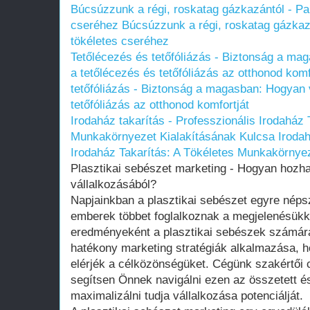
Búcsúzzunk a régi, roskatag gázkazántól - Par
cseréhez
Búcsúzzunk a régi, roskatag gázkazá
tökéletes cseréhez
Tetőlécezés és tetőfóliázás - Biztonság a ma
a tetőlécezés és tetőfóliázás az otthonod komf
tetőfóliázás - Biztonság a magasban: Hogyan 
tetőfóliázás az otthonod komfortját
Irodaház takarítás - Professzionális Irodaház 
Munkakörnyezet Kialakításának Kulcsa
Irodah
Irodaház Takarítás: A Tökéletes Munkakörnye
Plasztikai sebészet marketing - Hogyan hozhat
vállalkozásából?
Napjainkban a plasztikai sebészet egyre néps
emberek többet foglalkoznak a megjelenésükk
eredményeként a plasztikai sebészek számára
hatékony marketing stratégiák alkalmazása, h
elérjék a célközönségüket. Cégünk szakértői 
segítsen Önnek navigálni ezen az összetett és
maximalizálni tudja vállalkozása potenciálját.