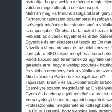
biztosítja, hogy a weblap szövegei megfelelje
valóban megszólítsák a célközönséget.
Miért éri meg Partnerünk szolgáltatását igény
Partnerünk tapasztalt szakemberei tisztában 
szövegek minősége kulcsfontosságú a vállal
szempontjából. Ők olyan tartalmakat hoznak l
Felkeltik az olvasók figyelmét és érdeklődését
Egyedivé és emlékezetessé teszik az Ön már
Növelik a látogatottságot és az oldal konverzió
Javítják az SEO teljesítményt és a kereshető
Valódi kapcsolatot teremtenek az ügyfelekkel 
garancia arra, hogy a weblap szövegek hatéko
és valóban eredményesek a vállalkozás szám
Miért válassza Partnerünk szolgáltatásait?
Tapasztalt, kreatív és SEO-optimalizált tartal
Személyre szabott megoldások az Ön igényei
Gyors és hatékony együttműködés a projekt tel
Versenyelőnyt biztosító, egyedi hangvételű s
Professzionális, megbízható és költséghatéko
Ha Ön is szeretné, hogy weboldalának tartal