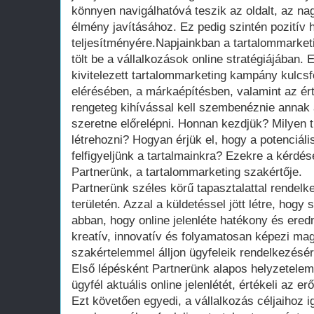
könnyen navigálhatóvá teszik az oldalt, az na
élmény javításához. Ez pedig szintén pozitív 
teljesítményére.Napjainkban a tartalommarket
tölt be a vállalkozások online stratégiájában. 
kivitelezett tartalommarketing kampány kulcs
elérésében, a márkaépítésben, valamint az é
rengeteg kihívással kell szembenéznie annak a
szeretne előrelépni. Honnan kezdjük? Milyen 
létrehozni? Hogyan érjük el, hogy a potenciáli
felfigyeljünk a tartalmainkra? Ezekre a kérdé
Partnerünk, a tartalommarketing szakértője.
Partnerünk széles körű tapasztalattal rendelk
területén. Azzal a küldetéssel jött létre, hogy
abban, hogy online jelenléte hatékony és ere
kreatív, innovatív és folyamatosan képezi ma
szakértelemmel álljon ügyfeleik rendelkezésér
Első lépésként Partnerünk alapos helyzetelem
ügyfél aktuális online jelenlétét, értékeli az
Ezt követően egyedi, a vállalkozás céljaihoz ig