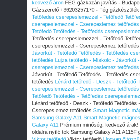
kedvező áron
FÉG gázkazán javítás - Budapest
Gázszerelő +36203257170 - Fég gázkészülék 
Tetőfedés cserepeslemezzel - Tetőfedő Tetőfe
cserepeslemezzel - Cserepeslemez tetőfedés
Tetőfedő Tetőfedés - Tetőfedés cserepesleme
Tetőfedés cserepeslemezzel - Tetőfedő Tetőfe
cserepeslemezzel - Cserepeslemez tetőfedé
Jávorkút - Tetőfedő Tetőfedés - Tetőfedés c
tetőfedés
Lujza tetőfedő - Miskolc - Jávorkút 
cserepeslemezzel - Cserepeslemez tetőfedés
Jávorkút - Tetőfedő Tetőfedés - Tetőfedés c
tetőfedés
Lénárd tetőfedő - Deszk - Tetőfedő 
cserepeslemezzel - Cserepeslemez tetőfedés
Tetőfedő Tetőfedés - Tetőfedés cserepesleme
Lénárd tetőfedő - Deszk - Tetőfedő Tetőfedés 
Cserepeslemez tetőfedés
Smart Magnetic mág
Samsung Galaxy A11
Smart Magnetic mágnese
Galaxy A11
Prémium minőség, kedvező árak!
oldalra nyíló tok Samsung Galaxy A11 A115F g
Viktor tetőfedő
Viktor tetőfedő
Hogyan öltözzü