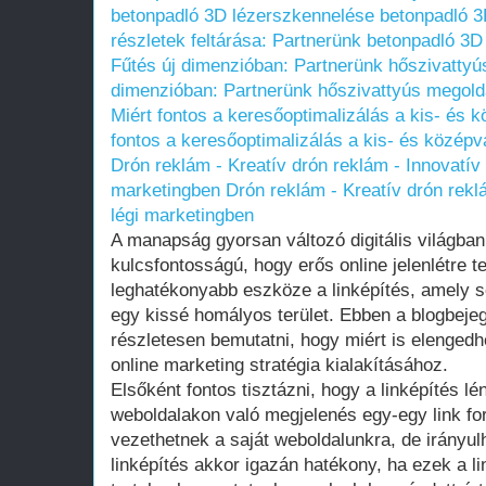
betonpadló 3D lézerszkennelése
betonpadló 3D
részletek feltárása: Partnerünk betonpadló 3
Fűtés új dimenzióban: Partnerünk hőszivatty
dimenzióban: Partnerünk hőszivattyús megold
Miért fontos a keresőoptimalizálás a kis- és 
fontos a keresőoptimalizálás a kis- és közép
Drón reklám - Kreatív drón reklám - Innovatív
marketingben
Drón reklám - Kreatív drón rek
légi marketingben
A manapság gyorsan változó digitális világba
kulcsfontosságú, hogy erős online jelenlétre 
leghatékonyabb eszköze a linképítés, amely
egy kissé homályos terület. Ebben a blogbej
részletesen bemutatni, hogy miért is elengedhe
online marketing stratégia kialakításához.
Elsőként fontos tisztázni, hogy a linképítés
weboldalakon való megjelenés egy-egy link fo
vezethetnek a saját weboldalunkra, de irányulh
linképítés akkor igazán hatékony, ha ezek a l