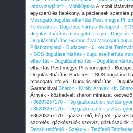
látásvizsgálat? - MobilOptika
A mobil látásvizs
egyszerű és hatékony, a páciensek számára p
Mosogató dugulás elhárítás Pest megye Pilisbo
Terézváros - Duguláselhárítás Budapest - SOS
duguláselhárítás mosogató lefolyó - Dugulás el
Duguláselhárítás Garanciával
Mosogató dugul
Pilisborosjenő - Budapest - 6. kerület Terézv
- SOS duguláselhárítás - duguláselhárítás mos
elhárítás - Duguláselhárítás - Duguláselhárít
elhárítás Pest megye Pilisborosjenő - Budapest
Duguláselhárítás Budapest - SOS duguláselhár
mosogató lefolyó - Dugulás elhárítás - Dugulá
Garanciával
Sharon - Király Árnyék Kft.
Sharon
Árnyék - közkedvelt sharon mintázat kedvező
+36203257170 - Fég gázkészülék javítás gyo
+36203257170 - Fég gázkészülék javítás gyo
+36203257170 - gázszerelő, Fég V4, gázkészü
szerelés, gázkészülék szerviz, gázkészülék ja
Dezsõ tetőfedő - Szakoly - Tetőfedő Tetőfedé