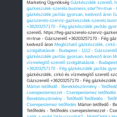
Marketing Ügynökség
Gázkészülék szerelő, ht
gazkeszulek-szerelo.business.site/?m=true -
gázkészülék javítás gyorsan, kedvező áron
Gá
gazszerelo-szerviz-gazkeszulek-szerelo.busi
+36203257170 - Fég gázkészülék javítás gyo
szerelő, https://feg-gazszerelo-szerviz-gazke
m=true - Gázszerelő +36203257170 - Fég gázk
kedvező áron
Megbízható gázkészülék, cirkó 
szolgáltatások - Budapest - 1112 - Gázszere
gázkészülék javítás gyorsan, kedvező áron
Me
vízmelegítő szerelő szolgáltatások - Budapest
+36203257170 - Fég gázkészülék javítás gyo
gázkészülék, cirkó és vízmelegítő szerelő szo
Gázszerelő +36203257170 - Fég gázkészülék 
Márton tetőfedő - Berekböszörmény - Tetőfedő
cserepeslemezzel - Cserepeslemez tetőfedés
Berekböszörmény - Tetőfedő Tetőfedés - Tető
Cserepeslemez tetőfedés
Márton tetőfedő - B
Tetőfedés - Tetőfedés cserepeslemezzel - Cs
zajlik a mobil látásvizsgálat? - MobilOptika
Ho