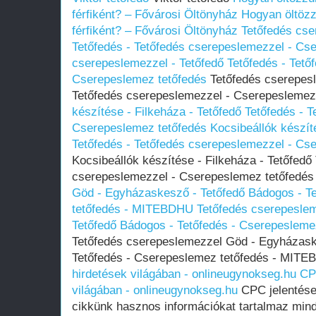
férfiként? – Fővárosi Öltönyház
Hogyan öltözz
férfiként? – Fővárosi Öltönyház
Tetőfedés cse
Tetőfedés - Tetőfedés cserepeslemezzel - Cs
cserepeslemezzel - Tetőfedő Tetőfedés - Tető
Cserepeslemez tetőfedés
Tetőfedés cserepesl
Tetőfedés cserepeslemezzel - Cserepeslemez
készítése - Filkeháza - Tetőfedő Tetőfedés - 
Cserepeslemez tetőfedés
Kocsibeállók készít
Tetőfedés - Tetőfedés cserepeslemezzel - Cs
Kocsibeállók készítése - Filkeháza - Tetőfedő
cserepeslemezzel - Cserepeslemez tetőfedé
Göd - Egyházaskesző - Tetőfedő Bádogos - T
tetőfedés - MITEBDHU
Tetőfedés cserepesle
Tetőfedő Bádogos - Tetőfedés - Cserepeslem
Tetőfedés cserepeslemezzel Göd - Egyházask
Tetőfedés - Cserepeslemez tetőfedés - MIT
hirdetések világában - onlineugynokseg.hu
CP
világában - onlineugynokseg.hu
CPC jelentése
cikkünk hasznos információkat tartalmaz mind