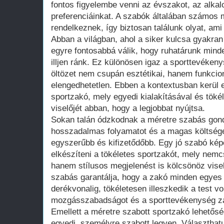
fontos figyelembe venni az évszakot, az alka
preferenciáinkat. A szabók általában számos m
rendelkeznek, így biztosan találunk olyat, am
Abban a világban, ahol a siker kulcsa gyakran
egyre fontosabbá válik, hogy ruhatárunk mind
illjen ránk. Ez különösen igaz a sporttevéken
öltözet nem csupán esztétikai, hanem funkcio
elengedhetetlen. Ebben a kontextusban kerül e
sportzakó, mely egyedi kialakításával és tökél
viselőjét abban, hogy a legjobbat nyújtsa.
Sokan talán ódzkodnak a méretre szabás gondo
hosszadalmas folyamatot és a magas költsége
egyszerűbb és kifizetődőbb. Egy jó szabó kép
elkészíteni a tökéletes sportzakót, mely nem
hanem stílusos megjelenést is kölcsönöz vise
szabás garantálja, hogy a zakó minden egyes r
derékvonalig, tökéletesen illeszkedik a test v
mozgásszabadságot és a sporttevékenység zav
Emellett a méretre szabott sportzakó lehetőség
egyedi, személyre szabott legyen. Választha