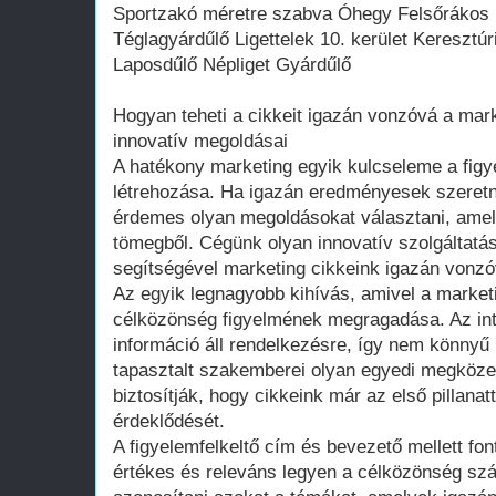
Sportzakó méretre szabva Óhegy Felsőrákos 
Téglagyárdűlő Ligettelek 10. kerület Keresztúr
Laposdűlő Népliget Gyárdűlő
Hogyan teheti a cikkeit igazán vonzóvá a mark
innovatív megoldásai
A hatékony marketing egyik kulcseleme a figye
létrehozása. Ha igazán eredményesek szeretné
érdemes olyan megoldásokat választani, amel
tömegből. Cégünk olyan innovatív szolgáltatá
segítségével marketing cikkeink igazán vonz
Az egyik legnagyobb kihívás, amivel a marke
célközönség figyelmének megragadása. Az int
információ áll rendelkezésre, így nem könnyű
tapasztalt szakemberei olyan egyedi megköze
biztosítják, hogy cikkeink már az első pillanat
érdeklődését.
A figyelemfelkeltő cím és bevezető mellett fon
értékes és releváns legyen a célközönség sz