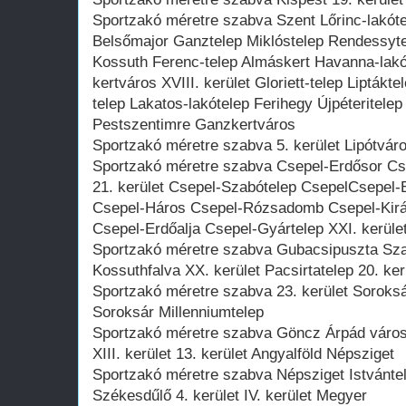
Sportzakó méretre szabva Szent Lőrinc-lakót
Belsőmajor Ganztelep Miklóstelep Rendessytel
Kossuth Ferenc-telep Almáskert Havanna-lakó
kertváros XVIII. kerület Gloriett-telep Lipták
telep Lakatos-lakótelep Ferihegy Újpéteritele
Pestszentimre Ganzkertváros
Sportzakó méretre szabva 5. kerület Lipótváro
Sportzakó méretre szabva Csepel-Erdősor Cs
21. kerület Csepel-Szabótelep CsepelCsepel-
Csepel-Háros Csepel-Rózsadomb Csepel-Királ
Csepel-Erdőalja Csepel-Gyártelep XXI. kerüle
Sportzakó méretre szabva Gubacsipuszta Sza
Kossuthfalva XX. kerület Pacsirtatelep 20. ke
Sportzakó méretre szabva 23. kerület Soroksár
Soroksár Millenniumtelep
Sportzakó méretre szabva Göncz Árpád városk
XIII. kerület 13. kerület Angyalföld Népsziget
Sportzakó méretre szabva Népsziget Istvánt
Székesdűlő 4. kerület IV. kerület Megyer