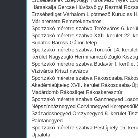
Erzsébettelek Szépvölgy Törökvész Nyék Zöld
Hársakalja Gercse Hűvösvölgy Rézmál Rózs
Erzsébetliget Vérhalom Lipótmező Kurucles 
Máriaremete Remetekertváros
Sportzakó méretre szabva Terézváros 6. kerüle
Sportzakó méretre szabva XXII. kerület 22. k
Budafok Baross Gábor-telep
Sportzakó méretre szabva Törökőr 14. kerület
kerület Nagyzugló Herminamező Zugló Kiszug
Sportzakó méretre szabva Budavár I. kerület 1
Víziváros Krisztinaváros
Sportzakó méretre szabva Rákoscsaba Rákosk
Akadémiaújtelep XVII. kerület Rákoscsaba-Új
Madárdomb Rákosliget Rákoskeresztúr
Sportzakó méretre szabva Ganznegyed Loso
Népszínháznegyed Corvinnegyed Kerepesdűl
Századosnegyed Orczynegyed 8. kerület Tisztvi
Palotanegyed
Sportzakó méretre szabva Pestújhely 15. kerü
Újpalota