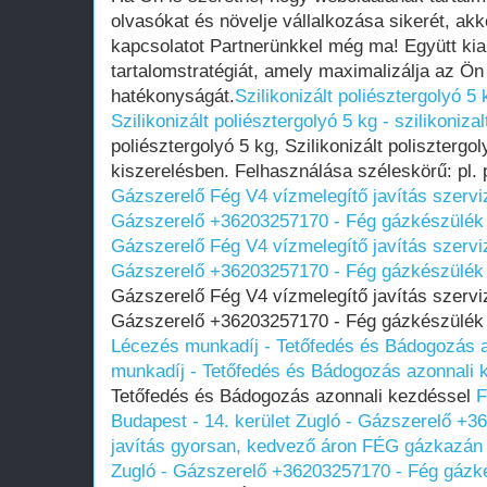
olvasókat és növelje vállalkozása sikerét, ak
kapcsolatot Partnerünkkel még ma! Együtt kia
tartalomstratégiát, amely maximalizálja az Ön 
hatékonyságát.
Szilikonizált poliésztergolyó 5 
Szilikonizált poliésztergolyó 5 kg - szilikonizal
poliésztergolyó 5 kg, Szilikonizált polisztergo
kiszerelésben. Felhasználása széleskörű: pl. pá
Gázszerelő Fég V4 vízmelegítő javítás szerviz
Gázszerelő +36203257170 - Fég gázkészülék 
Gázszerelő Fég V4 vízmelegítő javítás szerviz
Gázszerelő +36203257170 - Fég gázkészülék 
Gázszerelő Fég V4 vízmelegítő javítás szerviz
Gázszerelő +36203257170 - Fég gázkészülék 
Lécezés munkadíj - Tetőfedés és Bádogozás 
munkadíj - Tetőfedés és Bádogozás azonnali 
Tetőfedés és Bádogozás azonnali kezdéssel
F
Budapest - 14. kerület Zugló - Gázszerelő +
javítás gyorsan, kedvező áron
FÉG gázkazán j
Zugló - Gázszerelő +36203257170 - Fég gázké