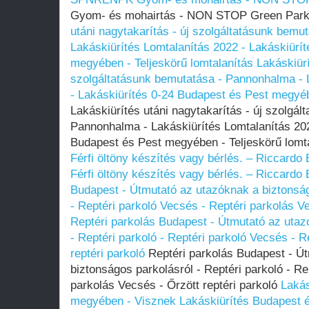
Gyom- és mohairtás - NON STOP Green P
utáni nagytakarítás - új szolgáltatásunk bemu
Lakáskiürítés Lomtalanítás‎ 2022 - Lakáskiürí
megyében‎ - Teljeskörű lomtalanítás
Lakáskiürí
szolgáltatásunk bemutatása - Pannonhalma - L
- Lakáskiürítés 0-24 Budapest és Pest megyébe
Lakáskiürítés utáni nagytakarítás - új szolgál
Pannonhalma - Lakáskiürítés Lomtalanítás‎ 202
Budapest és Pest megyében‎ - Teljeskörű lomt
Férfi öltöny készítés vagy bérlés. – Riccardo 
Férfi öltöny készítés vagy bérlés. – Riccardo 
Budapest - Útmutató az utazóknak a biztonság
- Reptéri parkoló Vecsés - Reptéri parkolás Ve
Reptéri parkolás Budapest - Útmutató az utaz
- Reptéri parkoló - Reptéri parkoló Vecsés - R
reptéri parkoló
Reptéri parkolás Budapest - Ú
biztonságos parkolásról - Reptéri parkoló - Re
parkolás Vecsés - Őrzött reptéri parkoló
Lakás
megyében - Visznek
Lakáskiürítés Budapest 