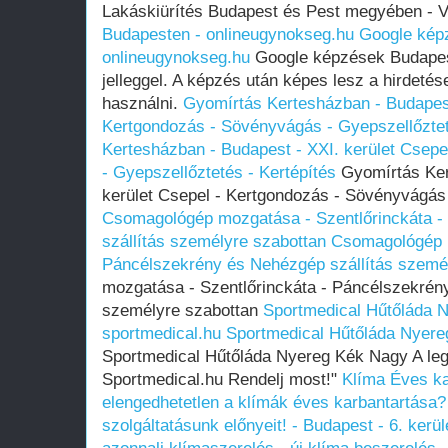
Lakáskiürítés Budapest és Pest megyében - 
Budapesten - onlineugynokseg.hu
Google kép
onlineugynokseg.hu
Google képzések Budapes
jelleggel. A képzés után képes lesz a hirdetés
használni.
Gyomírtás Kertesházban - Budapest
Kertgondozás - Sövényvágás - Gyepszellőztet
Kertesházban - Budapest - XXI. kerület Csep
- Gyepszellőztetés - Kertépítés
Gyomírtás Ker
kerület Csepel - Kertgondozás - Sövényvágás 
Csomagológép mozgatása - Szentlőrinckáta 
szállítás személyre szabottan
Csomagológép m
Páncélszekrény és Nehézgép szállítás szemé
mozgatása - Szentlőrinckáta - Páncélszekrén
személyre szabottan
Sportmedical Hűtőláda 
sportmedical.hu
Sportmedical Hűtőláda Nyere
Sportmedical Hűtőláda Nyereg Kék Nagy A leg
Sportmedical.hu Rendelj most!"
Klíma Éves ka
elengedhetetlen a klímák éves karbantartása? 
szolgáltatásunk előnyeit! - Budapest - 6. kerü