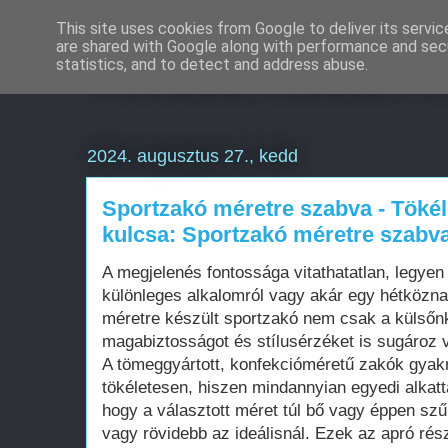
This site uses cookies from Google to deliver its servic
are shared with Google along with performance and secu
Weboldal készítés é
statistics, and to detect and address abuse.
2024. augusztus 27., kedd
Sportzakó méretre szabva - Töké
kulcsa: Sportzakó méretre szabv
A megjelenés fontossága vitathatatlan, legyen 
különleges alkalomról vagy akár egy hétközna
méretre készült sportzakó nem csak a külsőn
magabiztosságot és stílusérzéket is sugároz vi
A tömeggyártott, konfekcióméretű zakók gyak
tökéletesen, hiszen mindannyian egyedi alkatt
hogy a választott méret túl bő vagy éppen szű
vagy rövidebb az ideálisnál. Ezek az apró rés