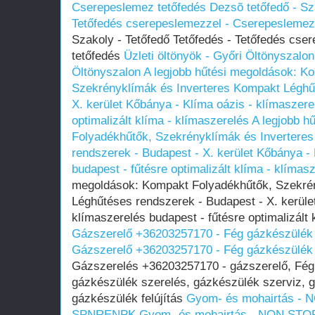
Cserepeslemez tetőfedés
Dezsõ tetőfedő - Sz
Tetőfedés cserepeslemezzel - Cserepeslemez
Szakoly - Tetőfedő Tetőfedés - Tetőfedés cs
tetőfedés
Üzleti öltönyök - Győri Öltönyszalon
Öltönyszalon
A legjobb hűtési megoldások: K
Szekrényklímák és Inverteres Kompakt Léghű
X. kerület Kőbánya - Klíma oázis - klímaszere
optimalizált klíma - klímaszerelés
A legjobb h
Folyadékhűtők, Szekrényklímák és Invertere
rendszerek - Budapest - X. kerület Kőbánya - 
budapest - fűtésre optimalizált klíma - klímas
megoldások: Kompakt Folyadékhűtők, Szekré
Léghűtéses rendszerek - Budapest - X. kerüle
klímaszerelés budapest - fűtésre optimalizált 
Gázszerelő +36203257170 - Fég gázkészülék 
Gázszerelő +36203257170 - Fég gázkészülék 
Gázszerelés +36203257170 - gázszerelő, Fég 
gázkészülék szerelés, gázkészülék szerviz, g
gázkészülék felújítás
Gyom- és mohairtás - 
SPNRENPK
Gyom- és mohairtás - NON ST