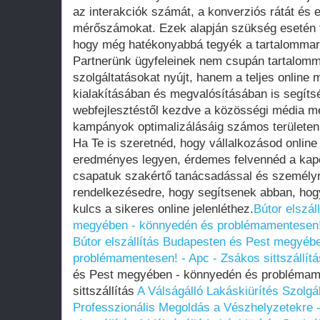
az interakciók számát, a konverziós rátát és
mérőszámokat. Ezek alapján szükség esetén f
hogy még hatékonyabbá tegyék a tartalommark
Partnerünk ügyfeleinek nem csupán tartalomm
szolgáltatásokat nyújt, hanem a teljes online 
kialakításában és megvalósításában is segítsé
webfejlesztéstől kezdve a közösségi média me
kampányok optimalizálásáig számos területen 
Ha Te is szeretnéd, hogy vállalkozásod online
eredményes legyen, érdemes felvennéd a kapc
csapatuk szakértő tanácsadással és személyr
rendelkezésedre, hogy segítsenek abban, hog
kulcs a sikeres online jelenléthez.
Bútor elszál
megyében - könnyedén és problémamentesen! -
Bútor elszállítás Budapesten és Pest megyéb
problémamentesen! - Apc - Zsákos sittszállítá
és Pest megyében - könnyedén és problémame
sittszállítás
A Válságálló Lakáskiürítés Szolgá
Professzionális Megoldás a Vészhelyzetekre -