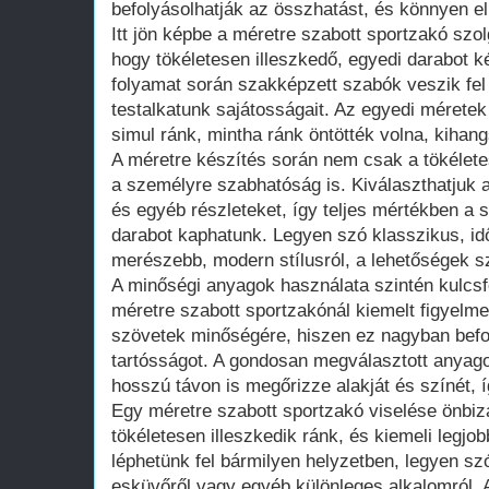
befolyásolhatják az összhatást, és könnyen e
Itt jön képbe a méretre szabott sportzakó szol
hogy tökéletesen illeszkedő, egyedi darabot 
folyamat során szakképzett szabók veszik fel
testalkatunk sajátosságait. Az egyedi méretek
simul ránk, mintha ránk öntötték volna, kihan
A méretre készítés során nem csak a tökélete
a személyre szabhatóság is. Kiválaszthatjuk 
és egyéb részleteket, így teljes mértékben a 
darabot kaphatunk. Legyen szó klasszikus, idő
merészebb, modern stílusról, a lehetőségek sz
A minőségi anyagok használata szintén kulcs
méretre szabott sportzakónál kiemelt figyelmet
szövetek minőségére, hiszen ez nagyban befol
tartósságot. A gondosan megválasztott anyago
hosszú távon is megőrizze alakját és színét, 
Egy méretre szabott sportzakó viselése önbiz
tökéletesen illeszkedik ránk, és kiemeli legj
léphetünk fel bármilyen helyzetben, legyen szó 
esküvőről vagy egyéb különleges alkalomról. A