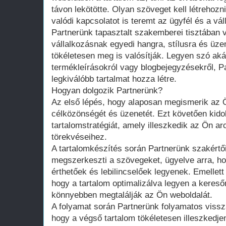
távon lekötötte. Olyan szöveget kell létrehoz
valódi kapcsolatot is teremt az ügyfél és a vál
Partnerünk tapasztalt szakemberei tisztában
vállalkozásnak egyedi hangra, stílusra és üz
tökéletesen meg is valósítják. Legyen szó aká
termékleírásokról vagy blogbejegyzésekről, P
legkiválóbb tartalmat hozza létre.
Hogyan dolgozik Partnerünk?
Az első lépés, hogy alaposan megismerik az Ön
célközönségét és üzenetét. Ezt követően kido
tartalomstratégiát, amely illeszkedik az Ön a
törekvéseihez.
A tartalomkészítés során Partnerünk szakért
megszerkeszti a szövegeket, ügyelve arra, h
érthetőek és lebilincselőek legyenek. Emellett 
hogy a tartalom optimalizálva legyen a keres
könnyebben megtalálják az Ön weboldalát.
A folyamat során Partnerünk folyamatos vissz
hogy a végső tartalom tökéletesen illeszkedj