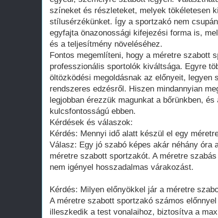
színeket és részleteket, melyek tökéletesen k
stílusérzékünket. Így a sportzakó nem csupá
egyfajta önazonossági kifejezési forma is, m
és a teljesítmény növeléséhez.
Fontos megemlíteni, hogy a méretre szabott 
professzionális sportolók kiváltsága. Egyre tö
öltözködési megoldásnak az előnyeit, legyen s
rendszeres edzésről. Hiszen mindannyian meg
legjobban érezzük magunkat a bőrünkben, és 
kulcsfontosságú ebben.
Kérdések és válaszok:
Kérdés: Mennyi idő alatt készül el egy méretr
Válasz: Egy jó szabó képes akár néhány óra al
méretre szabott sportzakót. A méretre szabás
nem igényel hosszadalmas várakozást.
Kérdés: Milyen előnyökkel jár a méretre szabo
A méretre szabott sportzakó számos előnnyel 
illeszkedik a test vonalaihoz, biztosítva a 