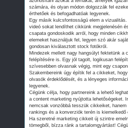
azonosítani azokat a témákat, amelyek igazán
számára, és olyan módon dolgozzák fel ezeke
érthetőek és befogadhatóak legyenek.
Egy másik kulcsfontosságú elem a vizualitás.
videó sokat lendíthet cikkünk megjelenésén é
csapata gondoskodik arról, hogy minden cikkh
elemeket használjuk fel, legyen szó akár saját
gondosan kiválasztott stock fotókról.
Mindezek mellett nagy hangsúlyt fektetünk a c
felépítésére is. Egy jól tagolt, logikusan felép
szívesebben olvasnak végig, mint egy csapong
Szakembereink úgy építik fel a cikkeket, hogy
olvasók érdeklődését, és a lényeges informá
legyenek.
Cégünk célja, hogy partnereink a lehető legha
a content marketing nyújtotta lehetőségeket. 
nemcsak vonzóbbá tesszük cikkeiket, hanem s
rankings és a konverziók terén is kiemelkedő
Ha szeretné marketing cikkeit új szintre emel
tömegből, bízza ránk a tartalomgyártást! Cég