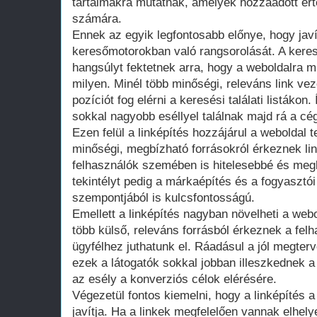
tartalmakra mutatnak, amelyek hozzáadott ért
számára.
Ennek az egyik legfontosabb előnye, hogy javí
keresőmotorokban való rangsorolását. A kere
hangsúlyt fektetnek arra, hogy a weboldalra 
milyen. Minél több minőségi, releváns link ve
pozíciót fog elérni a keresési találati listákon.
sokkal nagyobb eséllyel találnak majd rá a cé
Ezen felül a linképítés hozzájárul a weboldal 
minőségi, megbízható forrásokról érkeznek li
felhasználók szemében is hitelesebbé és megb
tekintélyt pedig a márkaépítés és a fogyasztó
szempontjából is kulcsfontosságú.
Emellett a linképítés nagyban növelheti a webol
több külső, releváns forrásból érkeznek a felh
ügyfélhez juthatunk el. Ráadásul a jól megterve
ezek a látogatók sokkal jobban illeszkednek 
az esély a konverziós célok elérésére.
Végezetül fontos kiemelni, hogy a linképítés 
javítja. Ha a linkek megfelelően vannak elhel