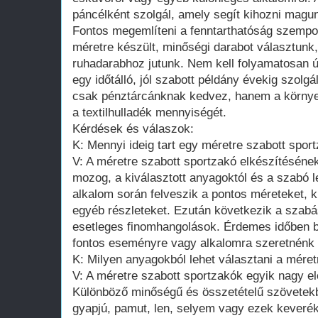
páncélként szolgál, amely segít kihozni magun
Fontos megemlíteni a fenntarthatóság szempon
méretre készült, minőségi darabot választunk
ruhadarabhoz jutunk. Nem kell folyamatosan ú
egy időtálló, jól szabott példány évekig szolg
csak pénztárcánknak kedvez, hanem a környe
a textilhulladék mennyiségét.
Kérdések és válaszok:
K: Mennyi ideig tart egy méretre szabott spor
V: A méretre szabott sportzakó elkészítésének 
mozog, a kiválasztott anyagoktól és a szabó l
alkalom során felveszik a pontos méreteket, k
egyéb részleteket. Ezután következik a szabá
esetleges finomhangolások. Érdemes időben b
fontos eseményre vagy alkalomra szeretnénk e
K: Milyen anyagokból lehet választani a mére
V: A méretre szabott sportzakók egyik nagy e
Különböző minőségű és összetételű szövetekbő
gyapjú, pamut, len, selyem vagy ezek keverék