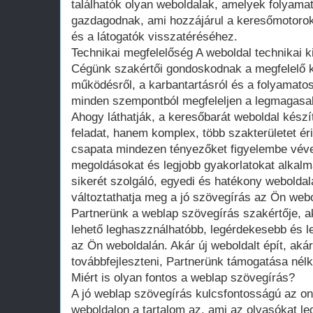
találhatók olyan weboldalak, amelyek folyamat
gazdagodnak, ami hozzájárul a keresőmotorok
és a látogatók visszatéréséhez.
Technikai megfelelőség A weboldal technikai k
Cégünk szakértői gondoskodnak a megfelelő k
működésről, a karbantartásról és a folyamatos
minden szempontból megfeleljen a legmagasa
Ahogy láthatják, a keresőbarát weboldal kés
feladat, hanem komplex, több szakterületet ér
csapata mindezen tényezőket figyelembe vév
megoldásokat és legjobb gyakorlatokat alkalm
sikerét szolgáló, egyedi és hatékony weboldal
változtathatja meg a jó szövegírás az Ön web
Partnerünk a weblap szövegírás szakértője, a
lehető leghaszználhatóbb, legérdekesebb és l
az Ön weboldalán. Akár új weboldalt épít, aká
továbbfejleszteni, Partnerünk támogatása nélk
Miért is olyan fontos a weblap szövegírás?
A jó weblap szövegírás kulcsfontosságú az onl
weboldalon a tartalom az, ami az olvasókat l