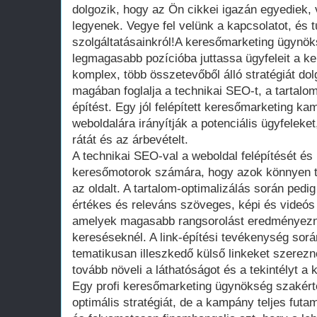
dolgozik, hogy az Ön cikkei igazán egyediek
legyenek. Vegye fel velünk a kapcsolatot, és 
szolgáltatásainkról!A keresőmarketing ügynöks
legmagasabb pozícióba juttassa ügyfeleit a ker
komplex, több összetevőből álló stratégiát do
magában foglalja a technikai SEO-t, a tartalom
építést. Egy jól felépített keresőmarketing k
weboldalára irányítják a potenciális ügyfeleke
rátát és az árbevételt.
A technikai SEO-val a weboldal felépítését és 
keresőmotorok számára, hogy azok könnyen tu
az oldalt. A tartalom-optimalizálás során ped
értékes és releváns szöveges, képi és videós 
amelyek magasabb rangsorolást eredményezn
kereséseknél. A link-építési tevékenység sorá
tematikusan illeszkedő külső linkeket szerez
tovább növeli a láthatóságot és a tekintélyt 
Egy profi keresőmarketing ügynökség szakért
optimális stratégiát, de a kampány teljes futam