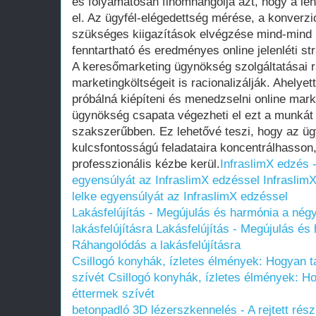
és folyamatosan finomhangolja azt, hogy a le
el. Az ügyfél-elégedettség mérése, a konverz
szükséges kiigazítások elvégzése mind-mind 
fenntartható és eredményes online jelenléti st
A keresőmarketing ügynökség szolgáltatásai 
marketingköltségeit is racionalizálják. Ahelyet
próbálná kiépíteni és menedzselni online mar
ügynökség csapata végezheti el ezt a munkát
szakszerűbben. Ez lehetővé teszi, hogy az ügyf
kulcsfontosságú feladataira koncentrálhasson,
professzionális kézbe kerül.
InfraslimX edzés -
egyensúlyát az InfraslimX edzéssel
InfraslimX
lelke egyensúlyát az InfraslimX edzéssel
Lakásfelújítás - Megújulás és harmónia a négy
lakásfelújításra
Lakásfelújítás - Megújulás és 
Ráhangolódás a lakásfelújításra
Csillogó konyhák, ízletes élmények: Hogyan ta
szívét
Csillogó konyhák, ízletes élmények: Ho
éttermek szívét
betonpadló 3D lézerszkennelés - A rejtett rész