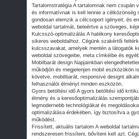
Tartalomstratégia A tartalomnak nem csupán
és informatívnak is kell lennie a célközönsé
gondosan elemzik a célcsoport igényeit, és en
weboldal tartalmát, beleértve a szöveges, kép
Kulcsszó-optimalizálás A hatékony keresőopti
sikeres weboldalhoz. Cégünk szakértői feltér
kulcsszavakat, amelyek mentén a látogatók ke
weboldal szövegeibe, meta címkéibe és egyéb
Mobilbarát design Napjainkban elengedhetetle
működjön és megjelenjen mobil eszközökön is
követve, mobilbarát, responsive designt alkalm
felhasználói élményt minden eszközön.
Gyors betöltési idő A gyors betöltési idő kriti
élmény és a keresőoptimalizálás szempontjáb
legmodernebb technológiákat és megoldásoka
optimalizálása érdekében, így biztosítva a g
működést.
Frissített, aktuális tartalom A weboldal tarta
rendszeresen frissíteni, bővíteni kell azt. Cég