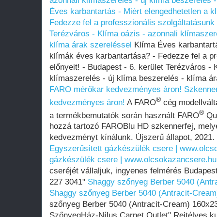
azonnali klímaszerelés - új klíma beszerelés 
Éves karbantartás - Miért elengedhetetlen a k
Fedezze fel a professzionális szolgáltatásunk e
Terézváros - Klíma oázis - azonnali klímaszere
klíma árak szereléssel
Klíma Éves karbantartá
klímák éves karbantartása? - Fedezze fel a pr
előnyeit! - Budapest - 6. kerület Terézváros - 
klímaszerelés - új klíma beszerelés - klíma á
FARO mérőkar kedvezményes áron!
Szkenne
®
kedvezményes áron!
A FARO
cég modellvált
®
a termékbemutatók során használt FARO
Qu
hozzá tartozó FAROBlu HD szkennerfej, mely
kedvezményt kínálunk. Újszerű állapot, 2021. 
Egyszerűsített gázkészülék csere | www.olc
gázkészülék csere | www.olcsokazancsere.hu
cseréjét vállaljuk, ingyenes felmérés Budapes
227 3041"
Shaggy szőnyeg Berber 5040 (Ant
Shaggy szőnyeg Berber 5040 (Antracit-Crea
szőnyeg Berber 5040 (Antracit-Cream) 160x
SzőnyegHáz-Nílus Carpet Outlet" Rejtélyes k