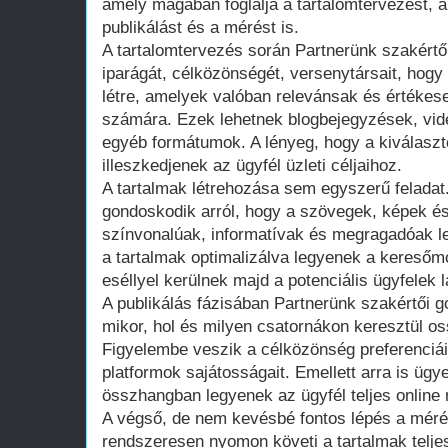
amely magában foglalja a tartalomtervezést, a
publikálást és a mérést is.
A tartalomtervezés során Partnerünk szakértő
iparágát, célközönségét, versenytársait, hogy
létre, amelyek valóban relevánsak és értékese
számára. Ezek lehetnek blogbejegyzések, vide
egyéb formátumok. A lényeg, hogy a kiválaszt
illeszkedjenek az ügyfél üzleti céljaihoz.
A tartalmak létrehozása sem egyszerű feladat
gondoskodik arról, hogy a szövegek, képek 
színvonalúak, informatívak és megragadóak l
a tartalmak optimalizálva legyenek a kereső
eséllyel kerülnek majd a potenciális ügyfelek 
A publikálás fázisában Partnerünk szakértői 
mikor, hol és milyen csatornákon keresztül os
Figyelembe veszik a célközönség preferenciái
platformok sajátosságait. Emellett arra is ügy
összhangban legyenek az ügyfél teljes online
A végső, de nem kevésbé fontos lépés a méré
rendszeresen nyomon követi a tartalmak teljes