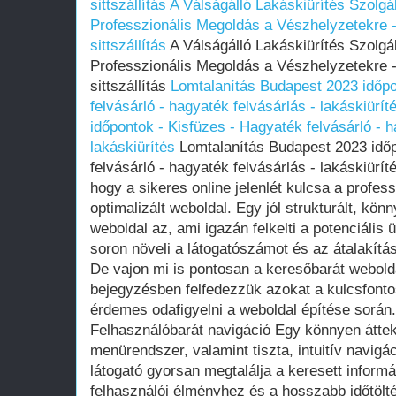
sittszállítás
A Válságálló Lakáskiürítés Szolgá
Professzionális Megoldás a Vészhelyzetekre -
sittszállítás
A Válságálló Lakáskiürítés Szolgá
Professzionális Megoldás a Vészhelyzetekre -
sittszállítás
Lomtalanítás Budapest 2023 időpo
felvásárló - hagyaték felvásárlás - lakáskiürít
időpontok - Kisfüzes - Hagyaték felvásárló - h
lakáskiürítés
Lomtalanítás Budapest 2023 időp
felvásárló - hagyaték felvásárlás - lakáskiürít
hogy a sikeres online jelenlét kulcsa a profes
optimalizált weboldal. Egy jól strukturált, kö
weboldal az, ami igazán felkelti a potenciális
soron növeli a látogatószámot és az átalakítá
De vajon mi is pontosan a keresőbarát webold
bejegyzésben felfedezzük azokat a kulcsfont
érdemes odafigyelni a weboldal építése során.
Felhasználóbarát navigáció Egy könnyen áttek
menürendszer, valamint tiszta, intuitív navigá
látogató gyorsan megtalálja a keresett informá
felhasználói élményhez és a hosszabb időtölt