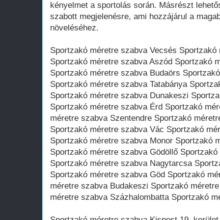
kényelmet a sportolás során. Másrészt lehető
szabott megjelenésre, ami hozzájárul a magab
növeléséhez.
Sportzakó méretre szabva Vecsés Sportzakó 
Sportzakó méretre szabva Aszód Sportzakó 
Sportzakó méretre szabva Budaörs Sportzakó
Sportzakó méretre szabva Tatabánya Sportza
Sportzakó méretre szabva Dunakeszi Sportza
Sportzakó méretre szabva Érd Sportzakó mér
méretre szabva Szentendre Sportzakó méretr
Sportzakó méretre szabva Vác Sportzakó mé
Sportzakó méretre szabva Monor Sportzakó m
Sportzakó méretre szabva Gödöllő Sportzakó 
Sportzakó méretre szabva Nagytarcsa Sportz
Sportzakó méretre szabva Göd Sportzakó mé
méretre szabva Budakeszi Sportzakó méretr
méretre szabva Százhalombatta Sportzakó m
Sportzakó méretre szabva Kispest 19. kerület