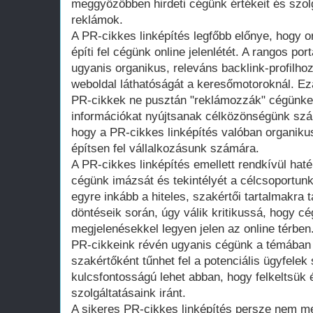
meggyőzőbben hirdeti cégünk értékeit és szol
reklámok.
A PR-cikkes linképítés legfőbb előnye, hogy 
építi fel cégünk online jelenlétét. A rangos po
ugyanis organikus, releváns backlink-profilhoz
weboldal láthatóságát a keresőmotoroknál. Ez
PR-cikkek ne pusztán "reklámozzák" cégünke
információkat nyújtsanak célközönségünk szám
hogy a PR-cikkes linképítés valóban organikus,
építsen fel vállalkozásunk számára.
A PR-cikkes linképítés emellett rendkívül hat
cégünk imázsát és tekintélyét a célcsoportun
egyre inkább a hiteles, szakértői tartalmakra
döntéseik során, úgy válik kritikussá, hogy cég
megjelenésekkel legyen jelen az online térben
PR-cikkeink révén ugyanis cégünk a témában 
szakértőként tűnhet fel a potenciális ügyfele
kulcsfontosságú lehet abban, hogy felkeltsük
szolgáltatásaink iránt.
A sikeres PR-cikkes linképítés persze nem me