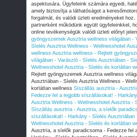
aspektusára. Ügyfeleink számára egyedi, haté
amely biztosítja a láthatóságot a keresőmotor
forgalmát, és valódi üzleti eredményeket hoz.
partnerként működünk együtt ügyfeleinkkel, h
online tevékenységük valódi üzleti előnyt jele
gyöngyszemek Ausztria wellness világában - V
Síelés Ausztria Wellness - Wellnesshotel Auszt
wellness
Ausztria wellness - Rejtett gyöngys
világában - Varászló - Síelés Ausztriában - Sí
Wellnesshotel Ausztria - Síelés és korlátlan w
Rejtett gyöngyszemek Ausztria wellness világ
Ausztriában - Síelés Ausztria Wellness - Well
korlátlan wellness
Síszállás ausztria - Ausztr
Fedezze fel a legjobb síszállásokat! - Harkány
Ausztria Wellness - Wellnesshotel Ausztria - S
Síszállás ausztria - Ausztria, a síelők paradi
síszállásokat! - Harkány - Síelés Ausztriában 
Wellnesshotel Ausztria - Síelés és korlátlan w
Ausztria, a síelők paradicsoma - Fedezze fel a