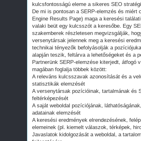
kulcsfontosságú eleme a sikeres SEO stratég
De mi is pontosan a SERP-elemzés és miért 
Engine Results Page) maga a keresési találati
valaki beüt egy kulcsszót a keresőbe. Egy S
szakemberek részletesen megvizsgálják, hogy
versenytársak jelennek meg a keresési eredmé
technikai tényezők befolyásolják a pozíciójuk
alapján teszik, feltárva a lehetőségeket és a po
Partnerünk SERP-elemzése kiterjedt, átfogó v
magában foglalja többek között:
A releváns kulcsszavak azonosítását és a vel
statisztikák elemzését
A versenytársak pozícióinak, tartalmának és 
feltérképezését
A saját weboldal pozíciójának, láthatóságának,
adatainak elemzését
A keresési eredmények elrendezésének, felép
elemeinek (pl. kiemelt válaszok, térképek, hir
Javaslatok kidolgozását a weboldal, a tartalo