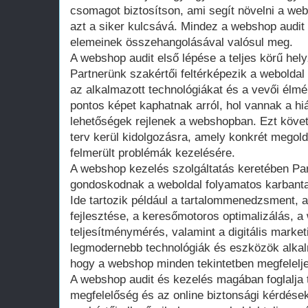
csomagot biztosítson, ami segít növelni a web
azt a siker kulcsává. Mindez a webshop audit
elemeinek összehangolásával valósul meg.
A webshop audit első lépése a teljes körű he
Partnerünk szakértői feltérképezik a weboldal 
az alkalmazott technológiákat és a vevői él
pontos képet kaphatnak arról, hol vannak a hi
lehetőségek rejlenek a webshopban. Ezt köve
terv kerül kidolgozásra, amely konkrét megold
felmerült problémák kezelésére.
A webshop kezelés szolgáltatás keretében Par
gondoskodnak a weboldal folyamatos karbantar
Ide tartozik például a tartalommenedzsment, a
fejlesztése, a keresőmotoros optimalizálás, a
teljesítménymérés, valamint a digitális marke
legmodernebb technológiák és eszközök alkalm
hogy a webshop minden tekintetben megfelelje
A webshop audit és kezelés magában foglalja 
megfelelőség és az online biztonsági kérdések