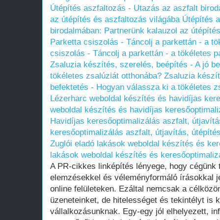
Útépítés aszfaltozás - Utazás az aszfalt biro
az útépítés és aszfaltozás világába
Útépítés a
birodalmában: Partnerünk kalauzol az útépítés
Parketta csiszolás - Táncolj a parkettán - a tö
csiszolás - Táncolj a parkettán - a tökéletes pa
Zsaluzia készítés, szerelés, beépítés - A jó b
tökéletes zsalúziát otthonába?
Zsaluzia készít
befektetés - Hogyan válassza ki a tökéletes z
Lézerharc weboldal készítés és havidíjas ker
weboldal készítés és havidíjas keresőoptimali
Havidíjas keresőoptimalizálás aszfalt, útjavít
keresőoptimalizálás aszfalt, útjavítás, útépít
Zuglói eladó lakások weboldal készítés és ker
lakások weboldal készítés és keresőoptimaliz
A PR-cikkes linképítés lényege, hogy cégünk 
elemzésekkel és véleményformáló írásokkal je
online felületeken. Ezáltal nemcsak a célközön
üzeneteinket, de hitelességet és tekintélyt is
vállalkozásunknak. Egy-egy jól elhelyezett, i