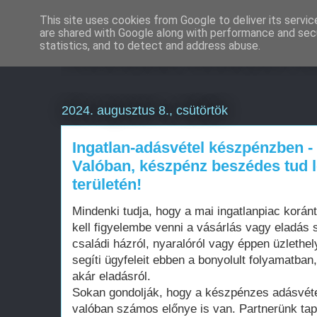
This site uses cookies from Google to deliver its servic
are shared with Google along with performance and secu
Weboldal készítés é
statistics, and to detect and address abuse.
2024. augusztus 8., csütörtök
Ingatlan-adásvétel készpénzben -
Valóban, készpénz beszédes tud l
területén!
Mindenki tudja, hogy a mai ingatlanpiac korá
kell figyelembe venni a vásárlás vagy eladás s
családi házról, nyaralóról vagy éppen üzlethel
segíti ügyfeleit ebben a bonyolult folyamatban
akár eladásról.
Sokan gondolják, hogy a készpénzes adásvéte
valóban számos előnye is van. Partnerünk tapa