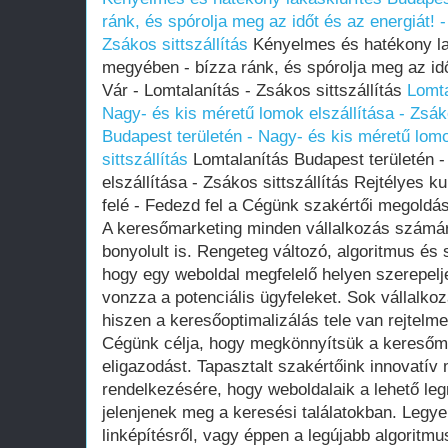
ránk, és spórolja meg az időt és az energiát! 
Zsákos sittszállítás
Kényelmes és hatékony la
megyében - bízza ránk, és spórolja meg az idő
Vár - Lomtalanítás - Zsákos sittszállítás
Lomta
Nagy- és kis méretű lomok elszállítása - Zsáko
Budapest területén - Nagy- és kis méretű lomo
sittszállítás
Lomtalanítás Budapest területén -
elszállítása - Zsákos sittszállítás Rejtélyes 
felé - Fedezd fel a Cégünk szakértői megoldás
A keresőmarketing minden vállalkozás számár
bonyolult is. Rengeteg változó, algoritmus é
hogy egy weboldal megfelelő helyen szerepeljen
vonzza a potenciális ügyfeleket. Sok vállalkoz
hiszen a keresőoptimalizálás tele van rejtelm
Cégünk célja, hogy megkönnyítsük a keresőma
eligazodást. Tapasztalt szakértőink innovatív
rendelkezésére, hogy weboldalaik a lehető l
jelenjenek meg a keresési találatokban. Legyen
linképítésről, vagy éppen a legújabb algoritmu