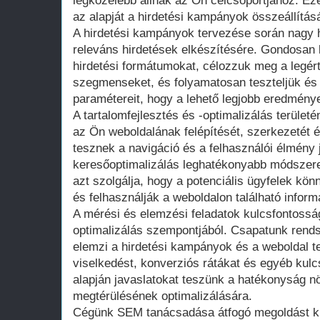
legközelebb állnak az Ön célcsoportjához. E
az alapját a hirdetési kampányok összeállítás
A hirdetési kampányok tervezése során nagy h
releváns hirdetések elkészítésére. Gondosan 
hirdetési formátumokat, célozzuk meg a legér
szegmenseket, és folyamatosan teszteljük és
paramétereit, hogy a lehető legjobb eredménye
A tartalomfejlesztés és -optimalizálás terület
az Ön weboldalának felépítését, szerkezetét é
tesznek a navigáció és a felhasználói élmény 
keresőoptimalizálás leghatékonyabb módszer
azt szolgálja, hogy a potenciális ügyfelek kö
és felhasználják a weboldalon található inform
A mérési és elemzési feladatok kulcsfontossá
optimalizálás szempontjából. Csapatunk rend
elemzi a hirdetési kampányok és a weboldal te
viselkedést, konverziós rátákat és egyéb kul
alapján javaslatokat teszünk a hatékonyság n
megtérülésének optimalizálására.
Cégünk SEM tanácsadása átfogó megoldást kín