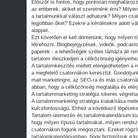
Először is fontos, hogy pontosan meghatároz
az emberek, akiket el szeretnénk érni? Milye
a tartalmunkkal választ adhatunk? Milyen csat
legjobban őket? Ezekre a kérdésekre adott vá
alapjait.
Ezt követően el kell döntenünk, hogy milyen t
létrehozni. Blogbejegyzések, videók, podcast
paperek - a lehetőségek széles tárháza áll re
tartalom illeszkedjen a célközönség igényeih
A tartalomkészítés mellett elengedhetetlen a
a megfelelő csatornákon keresztül. Gondoljun
mail marketingre, az SEO-ra és más csatorná
abban, hogy a célközönség megtalálja és elérj
A tartalommarketing stratégia sikeres végreha
A tartalommarketing stratégia kialakítása mell
kulcsfontosságú. Ehhez a következő lépéseke
Tartalom-ütemezés és tartalomkalendárium ki
hogy milyen típusú tartalmakat, milyen rends
csatornákon fogunk megosztani. Ezeket rögzí
tartalomkalendáriumban, hogy biztosítsuk a k