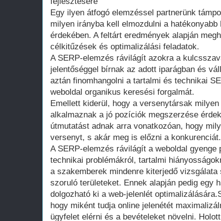
fejlesztésére
Egy ilyen átfogó elemzéssel partnerünk támpo
milyen irányba kell elmozdulni a hatékonyab
érdekében. A feltárt eredmények alapján megh
célkitűzések és optimalizálási feladatok.
A SERP-elemzés rávilágít azokra a kulcssza
jelentőséggel bírnak az adott iparágban és vá
aztán finomhangolni a tartalmi és technikai S
weboldal organikus keresési forgalmát.
Emellett kiderül, hogy a versenytársak milye
alkalmaznak a jó pozíciók megszerzése érdek
útmutatást adnak arra vonatkozóan, hogy milye
versenyt, s akár meg is előzni a konkurenciát.
A SERP-elemzés rávilágít a weboldal gyenge p
technikai problémákról, tartalmi hiányosságok
a szakemberek mindenre kiterjedő vizsgálata s
szoruló területeket. Ennek alapján pedig egy 
dolgozható ki a web-jelenlét optimalizálására.
hogy miként tudja online jelenétét maximalizáln
ügyfelet elérni és a bevételeket növelni. Holott