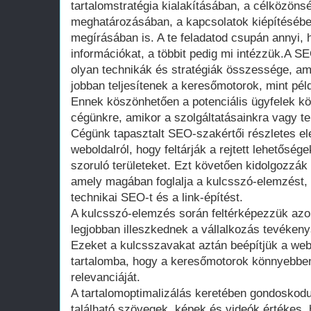
tartalomstratégia kialakításában, a célközöns
meghatározásában, a kapcsolatok kiépítésébe
megírásában is. A te feladatod csupán annyi,
információkat, a többit pedig mi intézzük.A S
olyan technikák és stratégiák összessége, a
jobban teljesítenek a keresőmotorok, mint példá
Ennek köszönhetően a potenciális ügyfelek kö
cégünkre, amikor a szolgáltatásainkra vagy t
Cégünk tapasztalt SEO-szakértői részletes e
weboldalról, hogy feltárják a rejtett lehetőség
szoruló területeket. Ezt követően kidolgozzák
amely magában foglalja a kulcsszó-elemzést, a
technikai SEO-t és a link-építést.
A kulcsszó-elemzés során feltérképezzük azok
legjobban illeszkednek a vállalkozás tevéken
Ezeket a kulcsszavakat aztán beépítjük a web
tartalomba, hogy a keresőmotorok könnyebben
relevanciáját.
A tartalomoptimalizálás keretében gondoskodu
található szövegek, képek és videók értékes,