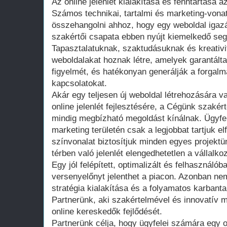
Az online jelenlét kialakítása és fenntartása 
Számos technikai, tartalmi és marketing-vona
összehangolni ahhoz, hogy egy weboldal igaz
szakértői csapata ebben nyújt kiemelkedő segí
Tapasztalatuknak, szaktudásuknak és kreativ
weboldalakat hoznak létre, amelyek garantálta
figyelmét, és hatékonyan generálják a forgalma
kapcsolatokat.
Akár egy teljesen új weboldal létrehozására 
online jelenlét fejlesztésére, a Cégünk szakér
mindig megbízható megoldást kínálnak. Ügyfe
marketing területén csak a legjobbat tartjuk e
színvonalat biztosítjuk minden egyes projektü
térben való jelenlét elengedhetetlen a vállal
Egy jól felépített, optimalizált és felhasználó
versenyelőnyt jelenthet a piacon. Azonban ne
stratégia kialakítása és a folyamatos karbanta
Partnerünk, aki szakértelmével és innovatív 
online kereskedők fejlődését.
Partnerünk célja, hogy ügyfelei számára egy o