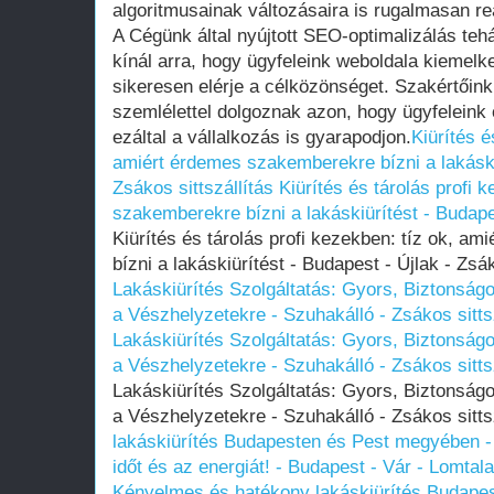
algoritmusainak változásaira is rugalmasan re
A Cégünk által nyújtott SEO-optimalizálás teh
kínál arra, hogy ügyfeleink weboldala kiemelke
sikeresen elérje a célközönséget. Szakértőink 
szemlélettel dolgoznak azon, hogy ügyfeleink o
ezáltal a vállalkozás is gyarapodjon.
Kiürítés é
amiért érdemes szakemberekre bízni a lakáskiü
Zsákos sittszállítás
Kiürítés és tárolás profi 
szakemberekre bízni a lakáskiürítést - Budapes
Kiürítés és tárolás profi kezekben: tíz ok, a
bízni a lakáskiürítést - Budapest - Újlak - Zsá
Lakáskiürítés Szolgáltatás: Gyors, Biztonság
a Vészhelyzetekre - Szuhakálló - Zsákos sitts
Lakáskiürítés Szolgáltatás: Gyors, Biztonság
a Vészhelyzetekre - Szuhakálló - Zsákos sitts
Lakáskiürítés Szolgáltatás: Gyors, Biztonság
a Vészhelyzetekre - Szuhakálló - Zsákos sitts
lakáskiürítés Budapesten és Pest megyében - 
időt és az energiát! - Budapest - Vár - Lomtala
Kényelmes és hatékony lakáskiürítés Budape