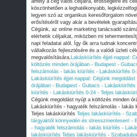
amely a cég valós céljaira, erősségeire és c
köszönhetően a leghatékonyabb, legkézzelfog
legyen szó az organikus keresőforgalom növe
erősítéséről vagy akár a bevételek gyarapításá
Cégünk, az online marketing tanácsadó számár
elérhetik céljaikat, miközben mi tehermentesít
napi feladatai alól. Így ők arra tudnak koncent
vállalkozás fejlesztésére és a valódi üzleti cé
megvalósítására.
Lakáskiürítés éjjel-nappal: 
költözés minden órájában - Budapest - Gubacs
felszámolás - lakás kiürítés - Lakáskiürítés 0-
Lakáskiürítés éjjel-nappal: Cégünk megoldást 
órájában - Budapest - Gubacs - Lakáskiürítés 
kiürítés - Lakáskiürítés 0-24 - Teljes lakáskiür
Cégünk megoldást nyújt a költözés minden ór
Lakáskiürítés - hagyaték felszámolás - lakás k
Teljes lakáskiürítés
Teljes lakáskiürítés - Sza
tárgyaktól könnyedén és stresszmentesen! - B
- hagyaték felszámolás - lakás kiürítés - Lakás
lakáskiürítés
Teljes lakáskiürítés - Szabadulj