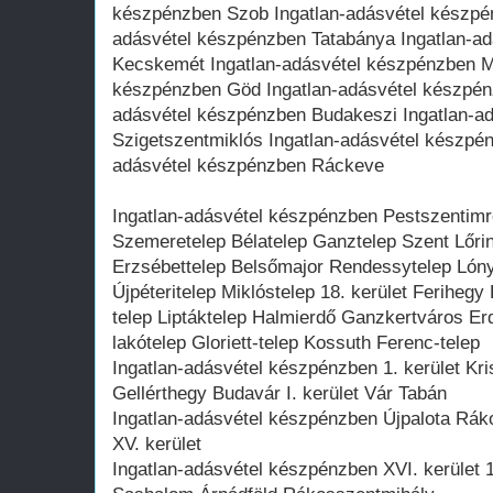
készpénzben Szob Ingatlan-adásvétel készpén
adásvétel készpénzben Tatabánya Ingatlan-a
Kecskemét Ingatlan-adásvétel készpénzben M
készpénzben Göd Ingatlan-adásvétel készpénz
adásvétel készpénzben Budakeszi Ingatlan-a
Szigetszentmiklós Ingatlan-adásvétel készpé
adásvétel készpénzben Ráckeve
Ingatlan-adásvétel készpénzben Pestszentimr
Szemeretelep Bélatelep Ganztelep Szent Lőrinc
Erzsébettelep Belsőmajor Rendessytelep Lóny
Újpéteritelep Miklóstelep 18. kerület Feriheg
telep Liptáktelep Halmierdő Ganzkertváros E
lakótelep Gloriett-telep Kossuth Ferenc-telep
Ingatlan-adásvétel készpénzben 1. kerület Kri
Gellérthegy Budavár I. kerület Vár Tabán
Ingatlan-adásvétel készpénzben Újpalota Ráko
XV. kerület
Ingatlan-adásvétel készpénzben XVI. kerület 1