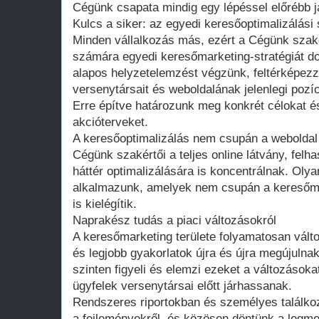
Cégünk csapata mindig egy lépéssel előrébb j
Kulcs a siker: az egyedi keresőoptimalizálási 
Minden vállalkozás más, ezért a Cégünk szak
számára egyedi keresőmarketing-stratégiát do
alapos helyzetelemzést végzünk, feltérképezzü
versenytársait és weboldalának jelenlegi pozíc
Erre építve határozunk meg konkrét célokat é
akcióterveket.
A keresőoptimalizálás nem csupán a weboldal t
Cégünk szakértői a teljes online látvány, felh
háttér optimalizálására is koncentrálnak. Oly
alkalmazunk, amelyek nem csupán a keresőmot
is kielégítik.
Naprakész tudás a piaci változásokról
A keresőmarketing területe folyamatosan válto
és legjobb gyakorlatok újra és újra megújulna
szinten figyeli és elemzi ezeket a változásoka
ügyfelek versenytársai előtt járhassanak.
Rendszeres riportokban és személyes találkoz
a fejleményekről, és közösen döntünk a legme