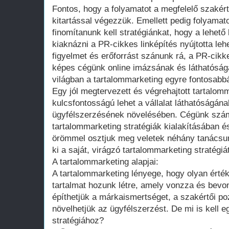
Fontos, hogy a folyamatot a megfelelő szaké
kitartással végezzük. Emellett pedig folyama
finomítanunk kell stratégiánkat, hogy a lehet
kiaknázni a PR-cikkes linképítés nyújtotta le
figyelmet és erőforrást szánunk rá, a PR-cikk
képes cégünk online imázsának és láthatóságá
világban a tartalommarketing egyre fontosabbá
Egy jól megtervezett és végrehajtott tartalomm
kulcsfontosságú lehet a vállalat láthatóságán
ügyfélszerzésének növelésében. Cégünk számo
tartalommarketing stratégiák kialakításában 
örömmel osztjuk meg veletek néhány tanácsunk
ki a saját, virágzó tartalommarketing stratégiá
A tartalommarketing alapjai:
A tartalommarketing lényege, hogy olyan érté
tartalmat hozunk létre, amely vonzza és bevo
építhetjük a márkaismertséget, a szakértői po
növelhetjük az ügyfélszerzést. De mi is kell e
stratégiához?