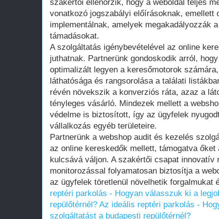
szakértői ellenőrzik, hogy a weboldal teljes m
vonatkozó jogszabályi előírásoknak, emellett
implementálnak, amelyek megakadályozzák a 
támadásokat.
A szolgáltatás igénybevételével az online k
juthatnak. Partnerünk gondoskodik arról, hog
optimalizált legyen a keresőmotorok számára, 
láthatósága és rangsorolása a találati listákb
révén növekszik a konverziós ráta, azaz a lát
tényleges vásárló. Mindezek mellett a websho
védelme is biztosított, így az ügyfelek nyugo
vállalkozás egyéb területeire.
Partnerünk a webshop audit és kezelés szolgál
az online kereskedők mellett, támogatva őket
kulcsává váljon. A szakértői csapat innovatív
monitorozással folyamatosan biztosítja a web
az ügyfelek töretlenül növelhetik forgalmukat 
reptéri parkolás - Hogyan válasszuk ki a legjo
repülőtérnél?
Az ideális reptéri parkolás - Ho
szolgáltatást a budapesti repülőtérnél?