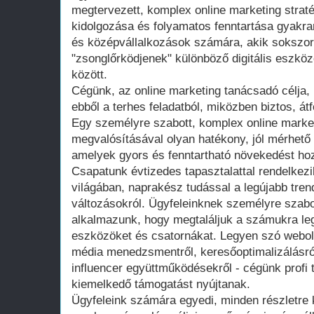
megtervezett, komplex online marketing strat
kidolgozása és folyamatos fenntartása gyakran
és középvállalkozások számára, akik sokszor
"zsonglőrködjenek" különböző digitális eszköz
között.
Cégünk, az online marketing tanácsadó célja, 
ebből a terhes feladatból, miközben biztos, á
Egy személyre szabott, komplex online market
megvalósításával olyan hatékony, jól mérhető
amelyek gyors és fenntartható növekedést ho
Csapatunk évtizedes tapasztalattal rendelkezik
világában, naprakész tudással a legújabb tren
változásokról. Ügyfeleinknek személyre szabot
alkalmazunk, hogy megtaláljuk a számukra le
eszközöket és csatornákat. Legyen szó webold
média menedzsmentről, keresőoptimalizálásról
influencer együttműködésekről - cégünk profi 
kiemelkedő támogatást nyújtanak.
Ügyfeleink számára egyedi, minden részletre ki