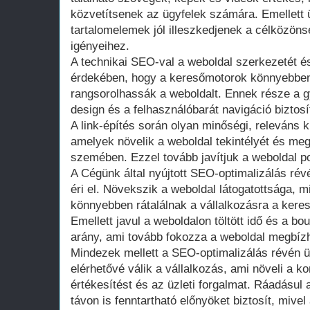
közvetítsenek az ügyfelek számára. Emellett ü
tartalomelemek jól illeszkedjenek a célközön
igényeihez.
A technikai SEO-val a weboldal szerkezetét és
érdekében, hogy a keresőmotorok könnyebben
rangsorolhassák a weboldalt. Ennek része a gy
design és a felhasználóbarát navigáció biztosí
A link-építés során olyan minőségi, releváns k
amelyek növelik a weboldal tekintélyét és me
szemében. Ezzel tovább javítjuk a weboldal pozí
A Cégünk által nyújtott SEO-optimalizálás ré
éri el. Növekszik a weboldal látogatottsága, mi
könnyebben rátalálnak a vállalkozásra a kere
Emellett javul a weboldalon töltött idő és a bo
arány, ami tovább fokozza a weboldal megbíz
Mindezek mellett a SEO-optimalizálás révén 
elérhetővé válik a vállalkozás, ami növeli a ko
értékesítést és az üzleti forgalmat. Ráadásu
távon is fenntartható előnyöket biztosít, mive