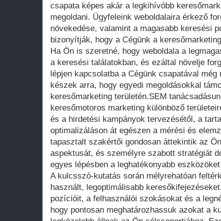
csapata képes akár a legkihívóbb keresőmarke
megoldani. Ügyfeleink weboldalaira érkező fo
növekedése, valamint a magasabb keresési p
bizonyítják, hogy a Cégünk a keresőmarketing
Ha Ön is szeretné, hogy weboldala a legmaga
a keresési találatokban, és ezáltal növelje for
lépjen kapcsolatba a Cégünk csapatával még 
készek arra, hogy egyedi megoldásokkal támo
keresőmarketing területén.SEM tanácsadásunk
keresőmotoros marketing különböző területeir
és a hirdetési kampányok tervezésétől, a tart
optimalizáláson át egészen a mérési és elemz
tapasztalt szakértői gondosan áttekintik az Ön
aspektusát, és személyre szabott stratégiát 
egyes lépésben a leghatékonyabb eszközöket
A kulcsszó-kutatás során mélyrehatóan felté
használt, legoptimálisabb keresőkifejezéseke
pozícióit, a felhasználói szokásokat és a leg
hogy pontosan meghatározhassuk azokat a ku