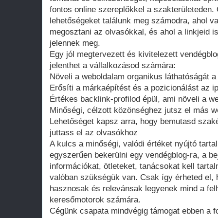
fontos online szereplőkkel a szakterületeden.
lehetőségeket találunk meg számodra, ahol va
megosztani az olvasókkal, és ahol a linkjeid 
jelennek meg.
Egy jól megtervezett és kivitelezett vendégb
jelenthet a vállalkozásod számára:
Növeli a weboldalam organikus láthatóságát 
Erősíti a márkaépítést és a pozicionálást az 
Értékes backlink-profilod épül, ami növeli a w
Minőségi, célzott közönséghez jutsz el más w
Lehetőséget kapsz arra, hogy bemutasd szakér
juttass el az olvasókhoz
A kulcs a minőségi, valódi értéket nyújtó tar
egyszerűen bekerülni egy vendégblog-ra, a b
információkat, ötleteket, tanácsokat kell tart
valóban szükségük van. Csak így érheted el, h
hasznosak és relevánsak legyenek mind a fel
keresőmotorok számára.
Cégünk csapata mindvégig támogat ebben a f