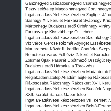
Ganznegyed Századosnegyed Csarnoknegyed P
Tisztviselőtelep Magdolnanegyed Corvinnegy
Ingatlan-adásvétel készpénzben Zugliget Ján
Sashegy XII. kerület Farkasrét Svábhegy Krisz
Mártonhegy Budakeszierdő Orbánhegy Virán
Farkasvölgy Kissvábhegy Csillebérc
Ingatlan-adásvétel készpénzben Szemlőhegy
Víziváros Gercse Rézmál Adyliget Erzsébette
Máriaremete Kővár II. kerület Csatárka Szépv
Remetekertváros Felhévíz 2. kerület Kurucle
Zöldmál Újlak Pasarét Lipótmező Országút N
Budakeszierdő Hársakalja Törökvész
Ingatlan-adásvétel készpénzben Madárdomb R
Régiakadémiatelep Akadémiaújtelep Rákoscsa
Rákoscsaba Rákoshegy Rákoskert XVII. kerül
Ingatlan-adásvétel készpénzben Budafok Nagy
XXII. kerület Baross Gábor-telep
Ingatlan-adásvétel készpénzben VII. kerület 7
Ingatlan-adásvétel készpénzben Belső-Feren