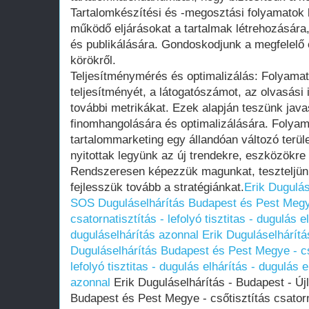
Tartalomkészítési és -megosztási folyamatok ki
működő eljárásokat a tartalmak létrehozására
és publikálására. Gondoskodjunk a megfelelő e
körökről.
Teljesítménymérés és optimalizálás: Folyamato
teljesítményét, a látogatószámot, az olvasási
további metrikákat. Ezek alapján teszünk javas
finomhangolására és optimalizálására. Folyama
tartalommarketing egy állandóan változó terüle
nyitottak legyünk az új trendekre, eszközökre 
Rendszeresen képezzük magunkat, teszteljün
fejlesszük tovább a stratégiánkat.
Erik Dugulás
SOS Duguláselhárítás Budapest és Pest Megye
csatornatisztítás - lefolyó tisztitas - dugulás e
duguláselhárítás azonnal
Erik Duguláselhárítá
Duguláselhárítás Budapest és Pest Megye - cső
lefolyó tisztitas - dugulás elhárítás - dugulás 
azonnal
Erik Duguláselhárítás - Budapest - Új
Budapest és Pest Megye - csőtisztítás csatornat