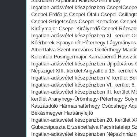
Sashalom Árpádföld Rákosszentmihály
Ingatlan-adásvétel készpénzben CsepelCsepe
Csepel-Erdőalja Csepel-Ófalu Csepel-Csillagt
Csepel-Szigetcsúcs Csepel-Kertváros Csepel-
Királymajor Csepel-Királyerdő Csepel-Rózsa
Ingatlan-adásvétel készpénzben XI. kerület 
Kőérberek Spanyolrét Péterhegy Lágymányos
Albertfalva Szentimreváros Gellérthegy Madá
Kelenföld Pösingermajor Kamaraerdő Hosszúré
Ingatlan-adásvétel készpénzben Újlipótváros
Népsziget XIII. kerület Angyalföld 13. kerület 
Ingatlan-adásvétel készpénzben V. kerület Bel
Ingatlan-adásvétel készpénzben VI. kerület 6.
Ingatlan-adásvétel készpénzben III. kerület M
kerület Aranyhegy-Ürömhegy-Péterhegy Soly
Kaszásdűlő Hármashatárhegy Csúcshegy Aqu
Békásmegyer Harsánylejtő
Ingatlan-adásvétel készpénzben 20. kerület X
Gubacsipuszta Erzsébetfalva Pacsirtatelep S
Ingatlan-adásvétel készpénzben Népszínházn