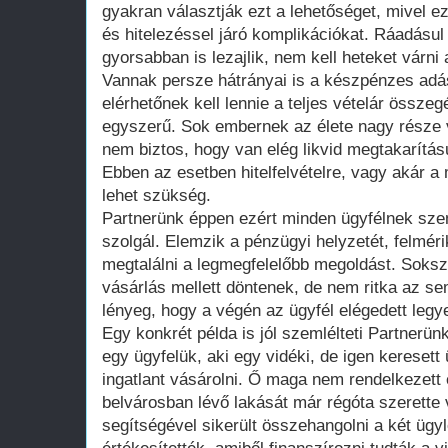
gyakran választják ezt a lehetőséget, mivel ez
és hitelezéssel járó komplikációkat. Ráadásu
gyorsabban is lezajlik, nem kell heteket várni
Vannak persze hátrányai is a készpénzes adá
elérhetőnek kell lennie a teljes vételár össz
egyszerű. Sok embernek az élete nagy része 
nem biztos, hogy van elég likvid megtakarítá
Ebben az esetben hitelfelvételre, vagy akár a
lehet szükség.
Partnerünk éppen ezért minden ügyfélnek sze
szolgál. Elemzik a pénzügyi helyzetét, felméri
megtalálni a legmegfelelőbb megoldást. Soksz
vásárlás mellett döntenek, de nem ritka az se
lényeg, hogy a végén az ügyfél elégedett leg
Egy konkrét példa is jól szemlélteti Partnerünk
egy ügyfelük, aki egy vidéki, de igen keresett
ingatlant vásárolni. Ő maga nem rendelkezett
belvárosban lévő lakását már régóta szerette 
segítségével sikerült összehangolni a két ügyle