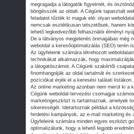
megragadja a látogatók figyelmét, és ösztönö
böngésszék az oldalt. A Cégünk tapasztalt web
feladatot tűzték ki maguk elé: olyan weboldala
nemcsak esztétikusan tetszetősek, hanem kön
lehető legkedvezőbb felhasználói élményt nyúj
De a látványos megjelenés önmagában még ne
weboldal a keresőoptimalizálás (SEO) terén is
Az ügyfeleink számára létrehozott weboldala
technikákat alkalmazzák, hogy maximalizálják
a látogatószámot. A Cégünk szakértői csapat
finomhangolják az oldal tartalmát és szerkeze
pozíciókat érjék el a keresési találati listákon.
Az online marketing azonban nem merül ki a k
Cégünk weboldal-tervezési csomagjai számo
marketingeszközt is tartalmaznak, amelyek to
sikerességét. Idetartoznak például a közösség
hirdetési kampányok, az e-mail marketing és a
Ügyfeleink számára minden egyes eszközt g
optimalizálunk, hogy a lehető legjobb eredmény