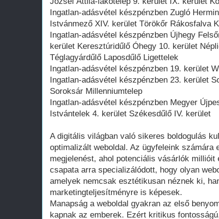
József Attila-lakótelep 9. kerület IX. kerület
Ingatlan-adásvétel készpénzben Zugló Hermi
Istvánmező XIV. kerület Törökőr Rákosfalva Ki
Ingatlan-adásvétel készpénzben Újhegy Fels
kerület Keresztúridűlő Óhegy 10. kerület Népl
Téglagyárdűlő Laposdűlő Ligettelek
Ingatlan-adásvétel készpénzben 19. kerület We
Ingatlan-adásvétel készpénzben 23. kerület So
Soroksár Millenniumtelep
Ingatlan-adásvétel készpénzben Megyer Újpe
Istvántelek 4. kerület Székesdűlő IV. kerület
A digitális világban való sikeres boldogulás kul
optimalizált weboldal. Az ügyfeleink számára ez
megjelenést, ahol potenciális vásárlók millióit
csapata arra specializálódott, hogy olyan web
amelyek nemcsak esztétikusan néznek ki, ha
marketingteljesítményre is képesek.
Manapság a weboldal gyakran az első benyomá
kapnak az emberek. Ezért kritikus fontosságú,