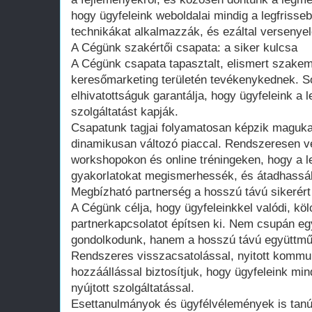
hogy ügyfeleink weboldalai mindig a legfrisse
technikákat alkalmazzák, és ezáltal versenye
A Cégünk szakértői csapata: a siker kulcsa
A Cégünk csapata tapasztalt, elismert szakemb
keresőmarketing területén tevékenykednek. So
elhivatottságuk garantálja, hogy ügyfeleink a
szolgáltatást kapják.
Csapatunk tagjai folyamatosan képzik magukat,
dinamikusan változó piaccal. Rendszeresen v
workshopokon és online tréningeken, hogy a le
gyakorlatokat megismerhessék, és átadhassák
Megbízható partnerség a hosszú távú sikerért
A Cégünk célja, hogy ügyfeleinkkel valódi, k
partnerkapcsolatot építsen ki. Nem csupán eg
gondolkodunk, hanem a hosszú távú együttmű
Rendszeres visszacsatolással, nyitott kommu
hozzáállással biztosítjuk, hogy ügyfeleink mi
nyújtott szolgáltatással.
Esettanulmányok és ügyfélvélemények is tanú