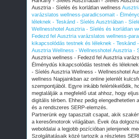
Harkány - Síelés Ausztriában - Síelés Ausztri
Ausztria - Síelés és korlátlan wellness
Ausztri
varázslatos wellness-paradicsomait - Élmény
léleknek - Teskánd - Síelés Ausztriában - Síel
Wellnesshotel Ausztria - Síelés és korlátlan w
Fedezd fel Ausztria varázslatos wellness-par
kikapcsolódás testnek és léleknek - Teskánd -
Ausztria Wellness - Wellnesshotel Ausztria - S
Ausztria wellness - Fedezd fel Ausztria varáz
Élménydús kikapcsolódás testnek és léleknek 
- Síelés Ausztria Wellness - Wellnesshotel Aus
wellness Napjainkban az online jelenlét kulcs
szempontjából. Egyre inkább felértékelődik, 
megtalálják a megfelelő utat ahhoz, hogy elj
digitális térben. Ehhez pedig elengedhetetlen
és a rendszeres SERP-elemzés.
Partnerünk egy tapasztalt csapat, akik szakér
a keresőmotorok világában. Évek óta dolgozna
weboldalai a legjobb pozícióban jelenjenek meg 
Szolgáltatásaik közé tartozik a részletes SE