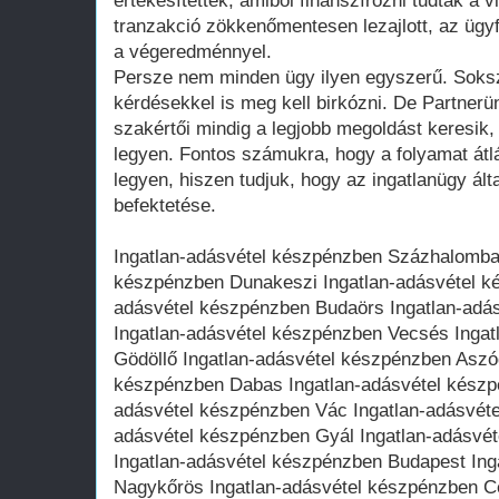
értékesítették, amiből finanszírozni tudták a 
tranzakció zökkenőmentesen lezajlott, az ügyfé
a végeredménnyel.
Persze nem minden ügy ilyen egyszerű. Soksz
kérdésekkel is meg kell birkózni. De Partner
szakértői mindig a legjobb megoldást keresik,
legyen. Fontos számukra, hogy a folyamat át
legyen, hiszen tudjuk, hogy az ingatlanügy ált
befektetése.
Ingatlan-adásvétel készpénzben Százhalombat
készpénzben Dunakeszi Ingatlan-adásvétel k
adásvétel készpénzben Budaörs Ingatlan-adá
Ingatlan-adásvétel készpénzben Vecsés Ingat
Gödöllő Ingatlan-adásvétel készpénzben Aszó
készpénzben Dabas Ingatlan-adásvétel készp
adásvétel készpénzben Vác Ingatlan-adásvéte
adásvétel készpénzben Gyál Ingatlan-adásvé
Ingatlan-adásvétel készpénzben Budapest Ing
Nagykőrös Ingatlan-adásvétel készpénzben Ce