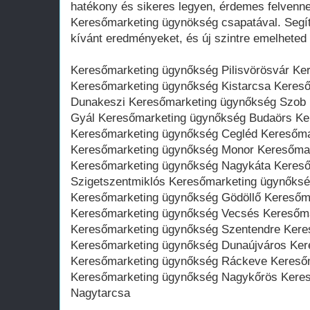
hatékony és sikeres legyen, érdemes felvenne
Keresőmarketing ügynökség csapatával. Segít
kívánt eredményeket, és új szintre emelheted 
Keresőmarketing ügynőkség Pilisvörösvár K
Keresőmarketing ügynőkség Kistarcsa Keres
Dunakeszi Keresőmarketing ügynőkség Szob
Gyál Keresőmarketing ügynőkség Budaörs Ke
Keresőmarketing ügynőkség Cegléd Keresőma
Keresőmarketing ügynőkség Monor Keresőma
Keresőmarketing ügynőkség Nagykáta Keres
Szigetszentmiklós Keresőmarketing ügynőks
Keresőmarketing ügynőkség Gödöllő Keresőm
Keresőmarketing ügynőkség Vecsés Keresőma
Keresőmarketing ügynőkség Szentendre Ker
Keresőmarketing ügynőkség Dunaújváros Ker
Keresőmarketing ügynőkség Ráckeve Kereső
Keresőmarketing ügynőkség Nagykőrös Kere
Nagytarcsa