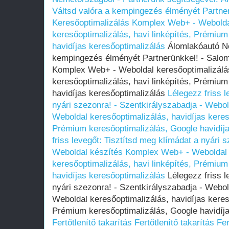
Váltsd valóra a kempingezés élményét Partner
Keresőoptimalizálás Komplex Web+ - Weboldal
keresőoptimalizálás, havi linképítés, Prémium
havidíjas keresőoptimalizálás
Álomlakóautó Né
kempingezés élményét Partnerünkkel! - Salom
Komplex Web+ - Weboldal keresőoptimalizálás
keresőoptimalizálás, havi linképítés, Prémium
havidíjas keresőoptimalizálás
Lélegezz friss l
nyári szezonra! - Szentkirályszabadja - Web
Weboldal keresőoptimalizálás, havidíjas kereső
Prémium keresőoptimalizálás, Google havidíja
friss levegőt: Tisztítsd meg klímádat a nyári 
Weboldal készítés Komplex Web+ - Weboldal k
keresőoptimalizálás, havi linképítés, Prémium
havidíjas keresőoptimalizálás
Lélegezz friss l
nyári szezonra! - Szentkirályszabadja - Web
Weboldal keresőoptimalizálás, havidíjas kereső
Prémium keresőoptimalizálás, Google havidíja
Fertőtlenítő takarítás
Fertőtlenítő takarítás
Fer