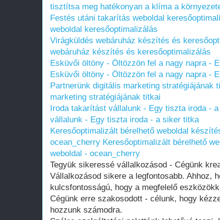
tisztítsa meg hatékonyan a klíma a környezet
Festés utáni takarítás weboldal keresőoptimal
weboldal keresőoptimalizálás
Virágküldés webáruház készítés és keresőopt
webáruház készítés és keresőoptimalizálás
Esküvői öltöny - Öltözzön fel a nagy napra - 
Esküvői öltöny - Öltözzön fel a nagy napra - 
Partnerünk digitális marketing stratégiájának ti
marketing stratégiájának titkai
Iroda takarítást vállalunk - Egy tiszta iroda - a 
vállalunk - Egy tiszta iroda - a siker titka
Keresőoptimalizált bérelhető weboldal készítés
ocean_cherry
Keresőoptimalizált bérelhető we
weboldal - ocean_cherry
Tegyük sikeressé vállalkozásod - Cégünk kre
Vállalkozásod sikere a legfontosabb. Ahhoz, h
kulcsfontosságú, hogy a megfelelő eszközökk
Cégünk erre szakosodott - célunk, hogy kézz
hozzunk számodra.