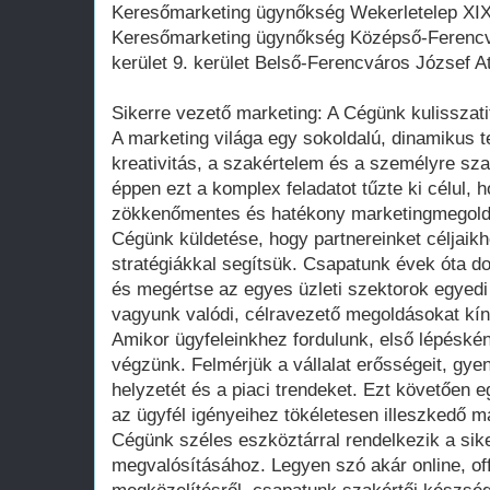
Keresőmarketing ügynőkség Wekerletelep XIX. 
Keresőmarketing ügynőkség Középső-Ferencv
kerület 9. kerület Belső-Ferencváros József At
Sikerre vezető marketing: A Cégünk kulisszati
A marketing világa egy sokoldalú, dinamikus te
kreativitás, a szakértelem és a személyre sz
éppen ezt a komplex feladatot tűzte ki célul,
zökkenőmentes és hatékony marketingmegold
Cégünk küldetése, hogy partnereinket céljaikh
stratégiákkal segítsük. Csapatunk évek óta d
és megértse az egyes üzleti szektorok egyedi 
vagyunk valódi, célravezető megoldásokat kín
Amikor ügyfeleinkhez fordulunk, első lépéské
végzünk. Felmérjük a vállalat erősségeit, gye
helyzetét és a piaci trendeket. Ezt követően e
az ügyfél igényeihez tökéletesen illeszkedő ma
Cégünk széles eszköztárral rendelkezik a si
megvalósításához. Legyen szó akár online, offl