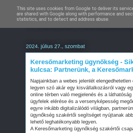
This site uses cookies from Google to deliver its servic
are shared with Google along with performance and secu
Weboldal készítés é
statistics, and to detect and address abuse.
2024. július 27., szombat
Keresőmarketing ügynőkség - Sik
kulcsa: Partnerünk, a Keresőmar
Napjainkban a webes jelenlét elengedhetetlen
legyen szó akár egy kisvállalkozásról vagy eg
online térben való megjelenés és a láthatóság
ügyfelek elérése és a versenyképesség megő
egyre inkább digitalizálódó világban, partner
ügynőkség szakértői segítséget nyújtanak ab
lehető leghatékonyabb legyen.
A Keresőmarketing ügynőkség szakértői csapa