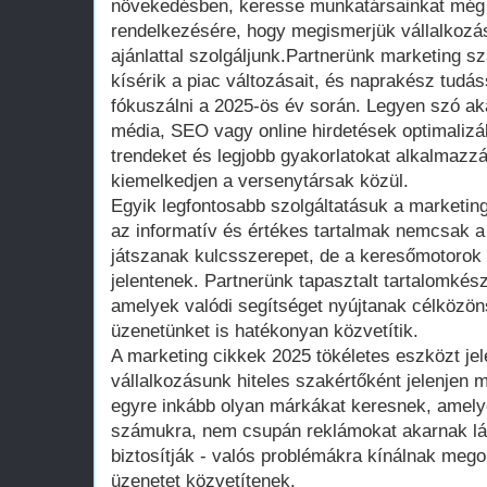
növekedésben, keresse munkatársainkat még
rendelkezésére, hogy megismerjük vállalkozás
ajánlattal szolgáljunk.Partnerünk marketing s
kísérik a piac változásait, és naprakész tudás
fókuszálni a 2025-ös év során. Legyen szó ak
média, SEO vagy online hirdetések optimalizál
trendeket és legjobb gyakorlatokat alkalmazz
kiemelkedjen a versenytársak közül.
Egyik legfontosabb szolgáltatásuk a marketin
az informatív és értékes tartalmak nemcsak a
játszanak kulcsszerepet, de a keresőmotorok 
jelentenek. Partnerünk tapasztalt tartalomkész
amelyek valódi segítséget nyújtanak célköz
üzenetünket is hatékonyan közvetítik.
A marketing cikkek 2025 tökéletes eszközt jel
vállalkozásunk hiteles szakértőként jelenjen 
egyre inkább olyan márkákat keresnek, amelye
számukra, nem csupán reklámokat akarnak lát
biztosítják - valós problémákra kínálnak mego
üzenetet közvetítenek.