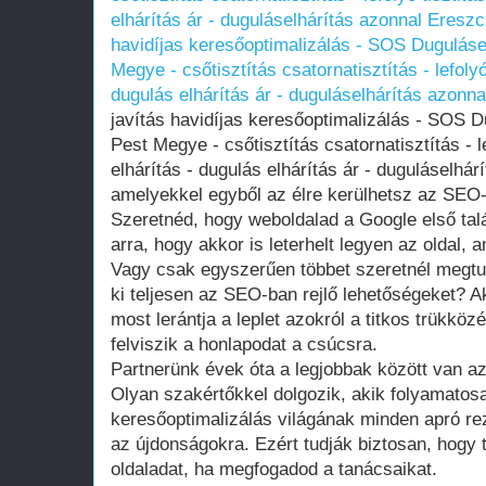
elhárítás ár - duguláselhárítás azonnal
Ereszcs
havidíjas keresőoptimalizálás - SOS Duguláse
Megye - csőtisztítás csatornatisztítás - lefolyó
dugulás elhárítás ár - duguláselhárítás azonna
javítás havidíjas keresőoptimalizálás - SOS 
Pest Megye - csőtisztítás csatornatisztítás - le
elhárítás - dugulás elhárítás ár - duguláselhár
amelyekkel egyből az élre kerülhetsz az SEO-b
Szeretnéd, hogy weboldalad a Google első talá
arra, hogy akkor is leterhelt legyen az oldal,
Vagy csak egyszerűen többet szeretnél megtu
ki teljesen az SEO-ban rejlő lehetőségeket? A
most lerántja a leplet azokról a titkos trükkö
felviszik a honlapodat a csúcsra.
Partnerünk évek óta a legjobbak között van a
Olyan szakértőkkel dolgozik, akik folyamatos
keresőoptimalizálás világának minden apró re
az újdonságokra. Ezért tudják biztosan, hogy t
oldaladat, ha megfogadod a tanácsaikat.