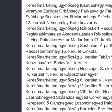
Keresőmarketing ügynőkség Kissvábhegy Maga
Virányos Zugliget Orbánhegy Farkasvölgy Far
Svábhegy Budakeszierdő Mártonhegy Szécheny
12. kerület Németvölgy Krisztinaváros
Keresőmarketing ügynőkség Rákoskert Rákosh
Régiakadémiatelep Akadémiaújtelep Rákosli
Újtelep Rákoskeresztúr Madárdomb 17. kerüle
Keresőmarketing ügynőkség Sashalom Árpádfö
Rákosszentmihály 16. kerület Cinkota
Keresőmarketing ügynőkség 1. kerület Tabán 
Krisztinaváros Budavár I. kerület
Keresőmarketing ügynőkség Népsziget Székes
IV. kerület 4. kerület Káposztásmegyer
Keresőmarketing ügynőkség 6. kerület VI. ker
Keresőmarketing ügynőkség V. kerület 5. kerü
Keresőmarketing ügynőkség VIII. kerület Né
Csarnoknegyed Századosnegyed Corvinnegyed
Kerepesdűlő Ganznegyed Losoncinegyed Palot
Keresőmarketing ügynőkség Kurucles Erzsébet