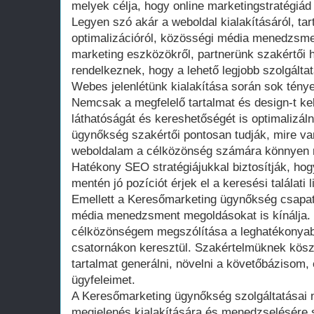
melyek célja, hogy online marketingstratégiá
Legyen szó akár a weboldal kialakításáról, ta
optimalizációról, közösségi média menedzsmen
marketing eszközökről, partnerünk szakértői h
rendelkeznek, hogy a lehető legjobb szolgáltat
Webes jelenlétünk kialakítása során sok ténye
Nemcsak a megfelelő tartalmat és design-t kell
láthatóságát és kereshetőségét is optimalizáln
ügynőkség szakértői pontosan tudják, mire v
weboldalam a célközönség számára könnyen me
Hatékony SEO stratégiájukkal biztosítják, ho
mentén jó pozíciót érjek el a keresési találati l
Emellett a Keresőmarketing ügynőkség csapa
média menedzsment megoldásokat is kínálja.
célközönségem megszólítása a leghatékonyab
csatornákon keresztül. Szakértelmüknek kös
tartalmat generálni, növelni a követőbázisom, 
ügyfeleimet.
A Keresőmarketing ügynőkség szolgáltatásai
megjelenés kialakítására és menedzselésére 