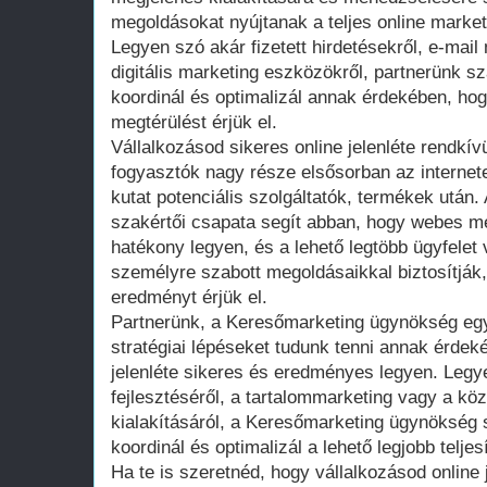
megoldásokat nyújtanak a teljes online market
Legyen szó akár fizetett hirdetésekről, e-mai
digitális marketing eszközökről, partnerünk s
koordinál és optimalizál annak érdekében, ho
megtérülést érjük el.
Vállalkozásod sikeres online jelenléte rendkív
fogyasztók nagy része elsősorban az internet
kutat potenciális szolgáltatók, termékek utá
szakértői csapata segít abban, hogy webes m
hatékony legyen, és a lehető legtöbb ügyfele
személyre szabott megoldásaikkal biztosítják,
eredményt érjük el.
Partnerünk, a Keresőmarketing ügynökség egy
stratégiai lépéseket tudunk tenni annak érdek
jelenléte sikeres és eredményes legyen. Legy
fejlesztéséről, a tartalommarketing vagy a 
kialakításáról, a Keresőmarketing ügynökség 
koordinál és optimalizál a lehető legjobb telj
Ha te is szeretnéd, hogy vállalkozásod online