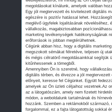
webfejlesztésről, mi mindig az Ön céljait tartj
megoldásokat kínálunk, amelyek valóban hozzá
Egy jól megtervezett és kivitelezett digitális m
egészére is pozitív hatással lehet. Hozzásegí
meglévő ügyfelek lojalitásának növeléséhez, 
vállalkozás, magabiztosabban pozícionálhassa
marketing tevékenységek hatékonyságának növ
erőforrások is jobban megtérülhetnek.
Cégünk abban hisz, hogy a digitális marketin
megszokott sémákat félretéve, teljesen új utak
és mégis célratörő megoldásainkkal segítjük ü
kitűnhessenek a tömegből.
Amennyiben Ön is szeretné, hogy vállalkozás
digitális térben, és élvezze a jól megtervezett
előnyeit, keresse fel Cégünket. Együtt fedezzü
amelyek az Ön üzleti céljaihoz vezetnek.Az o
az a látogatószám, amely nem fizetett hirdet
módon, a weboldalunk tartalmának és hírnevé
hozzánk. Szemben a reklámokból származó, ú
forgalommal, ez a fajta látogatottság sokkal 