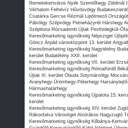
Remetekertváros Nyék Szemlőhegy Zöldmál II. 
Vérhalom Felhévíz Hűvösvölgy Budakeszierd
Csatárka Gercse Rézmál Lipótmező Országút
Pálvölgy Szépvölgy Petneházyrét Hárshegy A
Szépilona Rózsadomb Újlak Pesthidegkút-Ófa
Keresőmarketing ügynőkség Népsziget Újlipótv
Göncz Árpád városközpont 13. kerület Angyal
Keresőmarketing ügynőkség Nagytétény Budaf
kerület Budatétény XXII. kerület
Keresőmarketing ügynőkség VII. kerület Erzsé
Keresőmarketing ügynőkség Rómaifürdő Béká
Újlak III. kerület Óbuda Solymárvölgy Mocsá
Aranyhegy-Ürömhegy-Péterhegy Harsánylejtő 
Hármashatárhegy
Keresőmarketing ügynőkség Újpalota 15. kerül
kerület
Keresőmarketing ügynőkség XIV. kerület Zugl
Rákosfalva Városliget Alsórákos Nagyzugló T
Keresőmarketing ügynőkség Kőbánya-Kertváro
Gyárdűlő Keresztúridűlő Kúttó Népliget Újhegy