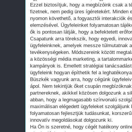
Ezzel biztosítjuk, hogy a megbízóink csak a 
fizetnek, nem pedig üres ígéretekért. Minde
nyomon követhető, a fogyasztói interakciók é
elemzésével. Ügyfeleinket folyamatosan tájékoz
ők is pontosan látják, hogy a befektetett erőf
Csapatunk arra törekszik, hogy egyedi, innov
ügyfeleinknek, amelyek messze túlmutatnak 
tevékenységeken. Módszereink között megtalá
a közösségi média marketing, a tartalommarke
kampányok is. Emellett stratégiai tanácsadást
ügyfeleink hogyan építhetik fel a leghatékonya
Büszkék vagyunk arra, hogy cégünk ügyfeleive
ápol. Nem tekintjük őket csupán megbízókna
partnereknek, akikkel közösen dolgozunk a si
abban, hogy a legmagasabb színvonalú szolgál
maximálisan elégedett ügyfeleket szolgáljunk
folyamatosan fejlesztjük tudásunkat, korszerű
innovatív megoldásokat dolgozunk ki.
Ha Ön is szeretné, hogy cégét hatékony onlin