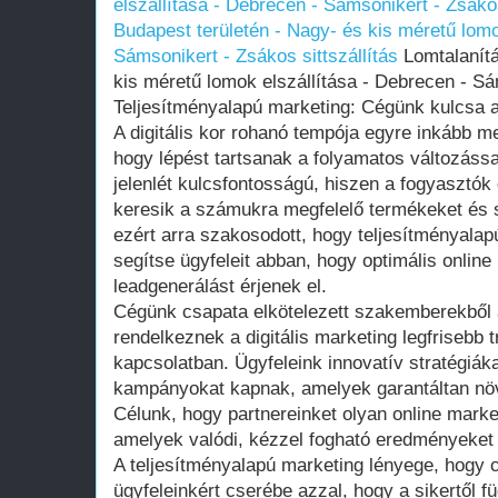
elszállítása - Debrecen - Sámsonikert - Zsákos
Budapest területén - Nagy- és kis méretű lomo
Sámsonikert - Zsákos sittszállítás
Lomtalanítá
kis méretű lomok elszállítása - Debrecen - Sám
Teljesítményalapú marketing: Cégünk kulcsa a 
A digitális kor rohanó tempója egyre inkább me
hogy lépést tartsanak a folyamatos változássa
jelenlét kulcsfontosságú, hiszen a fogyasztók
keresik a számukra megfelelő termékeket és 
ezért arra szakosodott, hogy teljesítményala
segítse ügyfeleit abban, hogy optimális online
leadgenerálást érjenek el.
Cégünk csapata elkötelezett szakemberekből á
rendelkeznek a digitális marketing legfrisebb t
kapcsolatban. Ügyfeleink innovatív stratégiáka
kampányokat kapnak, amelyek garantáltan növe
Célunk, hogy partnereinket olyan online marke
amelyek valódi, kézzel fogható eredményeket
A teljesítményalapú marketing lényege, hogy 
ügyfeleinkért cserébe azzal, hogy a sikertől 