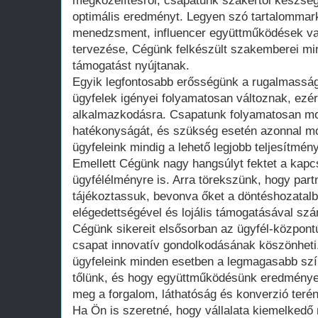
megközelítésről, csapatunk szakértői készsége
optimális eredményt. Legyen szó tartalommar
menedzsment, influencer együttműködések v
tervezése, Cégünk felkészült szakemberei mi
támogatást nyújtanak.
Egyik legfontosabb erősségünk a rugalmasság.
ügyfelek igényei folyamatosan változnak, ezér
alkalmazkodásra. Csapatunk folyamatosan m
hatékonyságát, és szükség esetén azonnal mó
ügyfeleink mindig a lehető legjobb teljesítmény
Emellett Cégünk nagy hangsúlyt fektet a kapcs
ügyfélélményre is. Arra törekszünk, hogy part
tájékoztassuk, bevonva őket a döntéshozatalb
elégedettségével és lojális támogatásával s
Cégünk sikereit elsősorban az ügyfél-központ
csapat innovatív gondolkodásának köszönheti
ügyfeleink minden esetben a legmagasabb szín
tőlünk, és hogy együttműködésünk eredménye
meg a forgalom, láthatóság és konverzió terén
Ha Ön is szeretné, hogy vállalata kiemelkedő 