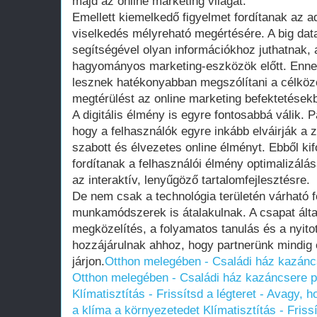
majd az online marketing világát.
Emellett kiemelkedő figyelmet fordítanak az a
viselkedés mélyreható megértésére. A big data 
segítségével olyan információkhoz juthatnak,
hagyományos marketing-eszközök előtt. Enn
lesznek hatékonyabban megszólítani a célköz
megtérülést az online marketing befektetések
A digitális élmény is egyre fontosabbá válik. Pa
hogy a felhasználók egyre inkább elváirják 
szabott és élvezetes online élményt. Ebből kif
fordítanak a felhasználói élmény optimalizálá
az interaktív, lenyűgöző tartalomfejlesztésre.
De nem csak a technológia területén várható fej
munkamódszerek is átalakulnak. A csapat által
megközelítés, a folyamatos tanulás és a nyit
hozzájárulnak ahhoz, hogy partnerünk mindig 
járjon.
Otthon melegében - Családi ház kazánc
Otthon melegében - Családi ház kazáncsere p
Klímatisztítás - Frissítsd a légteret - Avagy,
a klíma a környezetedet
Klímatisztítás - Friss