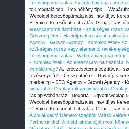
keresőoptimalizálás, Google havidíjas keresőo
tok megtalálása - Íme néhány tipp! - Webáru
Weboldal keresőoptimalizálás, havidíjas kereső
Prémium keresőoptimalizálás, Google havidíj
ereszcsatorna tisztítása - szükséges rossz v
Őriszentpéter - Havidíjas keresőoptimalizálá
Agency - Growth Agency - Komplex Web+
Az 
szükséges rossz vagy életmentő tevékenység?
keresőoptimalizálás - Web szöveg marketing
- Komplex Web+
Az ereszcsatorna tisztítás:
csináld meg?
Az ereszcsatorna tisztítása - s
tevékenység? - Őriszentpéter - Havidíjas ker
marketing - SEO Agency - Growth Agency -
webáruház
Display raklap webáruház
Display
raklap webáruház - Bodorfa - Egyedi weblap 
Weboldal keresőoptimalizálás, havidíjas kereső
Prémium keresőoptimalizálás, Google havidíja
Álomlakóautó Németországból: Váltsd valóra
Partnerünkkel!
Álmaid lakóautóját most könn
Németországból - Partnerünk segítségével!
Á