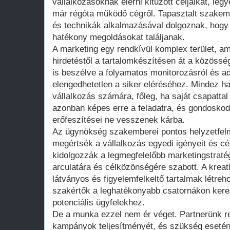
vállalkozásoknak elérni kitűzött céljaikat, leg
már régóta működő cégről. Tapasztalt szakem
és technikák alkalmazásával dolgoznak, hogy
hatékony megoldásokat találjanak.
A marketing egy rendkívül komplex terület, am
hirdetéstől a tartalomkészítésen át a közöss
is beszélve a folyamatos monitorozásról és a
elengedhetetlen a siker eléréséhez. Mindez ha
vállalkozás számára, főleg, ha saját csapattal
azonban képes erre a feladatra, és gondoskodi
erőfeszítései ne vesszenek kárba.
Az ügynökség szakemberei pontos helyzetfel
megértsék a vállalkozás egyedi igényeit és cé
kidolgozzák a legmegfelelőbb marketingstraté
arculatára és célközönségére szabott. A krea
látványos és figyelemfelkeltő tartalmak létreho
szakértők a leghatékonyabb csatornákon keresz
potenciális ügyfelekhez.
De a munka ezzel nem ér véget. Partnerünk 
kampányok teljesítményét, és szükség esetén