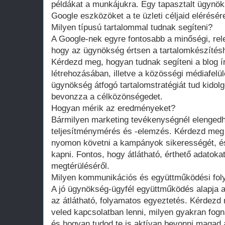
példákat a munkájukra. Egy tapasztalt ügynök
Google eszközöket a te üzleti céljaid elérésére
Milyen típusú tartalommal tudnak segíteni?
A Google-nek egyre fontosabb a minőségi, rele
hogy az ügynökség értsen a tartalomkészítésh
Kérdezd meg, hogyan tudnak segíteni a blog í
létrehozásában, illetve a közösségi médiafelü
ügynökség átfogó tartalomstratégiát tud kidol
bevonzza a célközönségedet.
Hogyan mérik az eredményeket?
Bármilyen marketing tevékenységnél elengedh
teljesítménymérés és -elemzés. Kérdezd meg
nyomon követni a kampányok sikerességét, é
kapni. Fontos, hogy átlátható, érthető adatokat
megtérüléséről.
Milyen kommunikációs és együttműködési fol
A jó ügynökség-ügyfél együttműködés alapja
az átlátható, folyamatos egyeztetés. Kérdez
veled kapcsolatban lenni, milyen gyakran fognak
és hogyan tudod te is aktívan bevonni magad