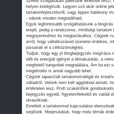
Széles szolgáltatási palettánk lehetővé teszi
helyen kielégítsük. Legyen szó akár online jele
tartalomfejlesztésről, vagy éppen hatékony 
- nálunk minden megtalálható.
Egyik legfontosabb szolgáltatásunk a blogírá
erejét, pedig a rendszeres, minőségi tartalom
megnyeréséhez és megtartásához. Cégünk rut
arról, hogy vállalkozásod üzenetei érdekes, 
jussanak el a célközönséghez.
Tudjuk, hogy egy jó blogbejegyzés megírása 
időt és energiát igényel a témakutatás, a rele
megfelelő hangvétel megtalálása. Ám ha ezt s
megtérülés is annál nagyobb lehet.
Cégünk tapasztalt tartalomstratégái és kreatív
válladról. Velünk nem kell aggódnod amiatt, 
értéktelen lesz. Profi szakértőink gondoskod
bejegyzés egyedi, figyelemfelkeltő és valódi é
olvasóknak.
Emellett a tartalommal kapcsolatos elemzések
segítünk. Megmutatjuk, hogy mely témák érde