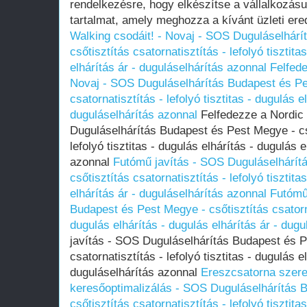
rendelkezésre, hogy elkészítse a vállalkozás
tartalmat, amely meghozza a kívánt üzleti er
Walking csodáit! - Novaj - SOS Duguláselhár
csőtisztítás csatornatisztítás - lefolyó tisztita
elhárítás ár - duguláselhárítás azonnal
Felfede
Novaj - SOS Duguláselhárítás Budapest és Pe
csatornatisztítás - lefolyó tisztitas - dugulás e
duguláselhárítás azonnal
Felfedezze a Nordic 
Duguláselhárítás Budapest és Pest Megye - cső
lefolyó tisztitas - dugulás elhárítás - dugulás 
azonnal
Futómű javítás - SOS Duguláselhárít
csőtisztítás csatornatisztítás - lefolyó tisztita
elhárítás ár - duguláselhárítás azonnal
Futómű
Budapest és Pest Megye - csőtisztítás csatornat
dugulás elhárítás - dugulás elhárítás ár - dug
javítás - SOS Duguláselhárítás Budapest és P
csatornatisztítás - lefolyó tisztitas - dugulás e
duguláselhárítás azonnal
Ereszcsatorna szerel
keresőoptimalizálás - SOS Duguláselhárítás 
csőtisztítás csatornatisztítás - lefolyó tisztita