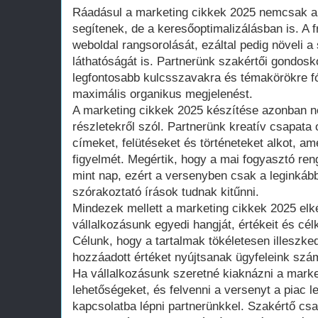
Ráadásul a marketing cikkek 2025 nemcsak 
segítenek, de a keresőoptimalizálásban is. A fr
weboldal rangsorolását, ezáltal pedig növeli a
láthatóságát is. Partnerünk szakértői gondosk
legfontosabb kulcsszavakra és témakörökre fó
maximális organikus megjelenést.
A marketing cikkek 2025 készítése azonban n
részletekről szól. Partnerünk kreatív csapata 
címeket, felütéseket és történeteket alkot, am
figyelmét. Megértik, hogy a mai fogyasztó ren
mint nap, ezért a versenyben csak a leginkább
szórakoztató írások tudnak kitűnni.
Mindezek mellett a marketing cikkek 2025 elk
vállalkozásunk egyedi hangját, értékeit és cé
Célunk, hogy a tartalmak tökéletesen illeszke
hozzáadott értéket nyújtsanak ügyfeleink szá
Ha vállalkozásunk szeretné kiaknázni a marke
lehetőségeket, és felvenni a versenyt a piac l
kapcsolatba lépni partnerünkkel. Szakértő csa