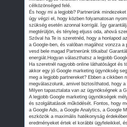
célközönséged felé.
És hogy mi a legjobb? Partnerünk mindezeket
úgy végzi el, hogy közben folyamatosan nyomo
szükség esetén azonnal korrigál. Így garantál
megtérüljön, és tényleg eljuss oda, ahová szer
Szóval ha Te is szeretnéd, hogy a honlapod az 
a Google-ben, és valóban magához vonzza a po
vesd bele magad Partnerünk titkaiba! Garantált
energiát.Hogyan választhatsz a legjobb Goog
Ha szeretnél nagyobb online láthatóságot és t
akkor egy jó Google marketing ügynökség segí
meg a legjobb partnereket? Ebben a cikkben n
megválaszolunk, amivel biztosíthatod, hogy a 
Milyen tapasztalata van az ügynökségnek a 
A legjobb Google marketing ügynökségek mél
és szolgáltatások működését. Fontos, hogy m
a Google Ads, a Google Analytics, a Google 
eszközök a maximális hatékonyság érdekében
eredményeket értek el korábbi ügyfeleikkel, 