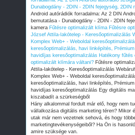
Dunabogdány - 2DIN - 2DIN fejegység, 2DIN 
Android autórádiók forradalma: Az 2 DIN Andro
bemutatása - Dunabogdány - 2DIN - 2DIN feje
kamera
Fűtésre optimalizált klíma
Fűtésre opt
József Attila-lakótelep - Keresőoptimalizálás
Komplex Web+ - Weboldal keresőoptimalizálás
keresőoptimalizálás, havi linképítés, Prémium
havidíjas keresőoptimalizálás
Hatékony fűtés 
optimalizált klímára váltani?
Fűtésre optimalizá
Attila-lakótelep - Keresőoptimalizálás Webáru
Komplex Web+ - Weboldal keresőoptimalizálás
keresőoptimalizálás, havi linképítés, Prémium
havidíjas keresőoptimalizálás Egy digitális m
kiszabadít a szürkeségből
Hány alkalommal fordult már elő, hogy nem tud
vállalkozása digitális marketing téren? Mikor
utak már nem vezetnek sehová, és hogy többet
marketingtevékenységeiből? Ha Ön is hasonló 
amire szüksége van.