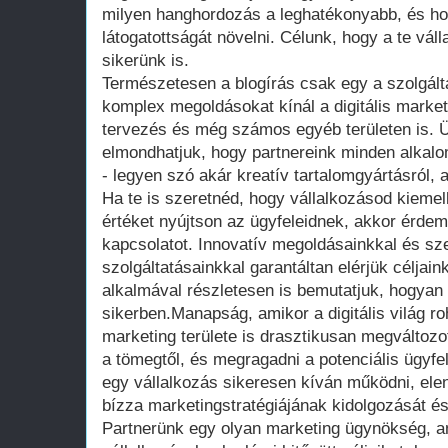
milyen hanghordozás a leghatékonyabb, és ho
látogatottságát növelni. Célunk, hogy a te vál
sikerünk is.
Természetesen a blogírás csak egy a szolgált
komplex megoldásokat kínál a digitális marketi
tervezés és még számos egyéb területen is. Ü
elmondhatjuk, hogy partnereink minden alkal
- legyen szó akár kreatív tartalomgyártásról, a
Ha te is szeretnéd, hogy vállalkozásod kiemelk
értéket nyújtson az ügyfeleidnek, akkor érde
kapcsolatot. Innovatív megoldásainkkal és sz
szolgáltatásainkkal garantáltan elérjük céljai
alkalmával részletesen is bemutatjuk, hogyan
sikerben.Manapság, amikor a digitális világ ro
marketing területe is drasztikusan megváltoz
a tömegtől, és megragadni a potenciális ügyfe
egy vállalkozás sikeresen kíván működni, elen
bízza marketingstratégiájának kidolgozását é
Partnerünk egy olyan marketing ügynökség, a