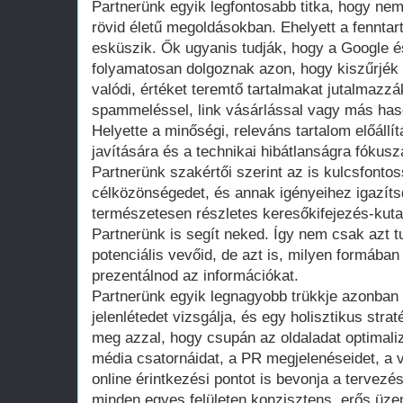
Partnerünk egyik legfontosabb titka, hogy nem
rövid életű megoldásokban. Ehelyett a fenntar
esküszik. Ők ugyanis tudják, hogy a Google
folyamatosan dolgoznak azon, hogy kiszűrjék 
valódi, értéket teremtő tartalmakat jutalmazzá
spammeléssel, link vásárlással vagy más hason
Helyette a minőségi, releváns tartalom előállí
javítására és a technikai hibátlanságra fókusz
Partnerünk szakértői szerint az is kulcsfont
célközönségedet, és annak igényeihez igazíts
természetesen részletes keresőkifejezés-kut
Partnerünk is segít neked. Így nem csak azt 
potenciális vevőid, de azt is, milyen formába
prezentálnod az információkat.
Partnerünk egyik legnagyobb trükkje azonban a
jelenlétedet vizsgálja, és egy holisztikus stra
meg azzal, hogy csupán az oldaladat optimaliz
média csatornáidat, a PR megjelenéseidet, a
online érintkezési pontot is bevonja a tervezés
minden egyes felületen konzisztens, erős üze