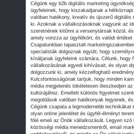
Cégünk egy b2b digitális marketing ügynökség
ügyfeleinek, hogy kiszakadjanak a hétköznap
valóban hatékony, kreatív és újszerű digitális
ki. Azoknak a vállalkozásoknak vagyunk az ide
szeretnének kitűnni a versenytársak közül, és 
amely vonzza az ügyfélkört, és valódi értéket
Csapatunkban tapasztalt marketingszakembere
specialisták dolgoznak együtt, hogy személyr
kínáljanak ügyfeleink számára. Célunk, hogy 
vállalkozásának egyedi kihívásait, és olyan dig
dolgozzunk ki, amely kézzelfogható eredmény
Kulcsfontosságúnak tartjuk, hogy minden ka
média megjelenés tökéletesen illeszkedjen az
kultúrájához. Emellett különös figyelmet szente
megoldások valóban hatékonyak legyenek, és 
Cégünk csapata a legmodernebb technikákat 
olyan online jelenlétet és ügyfél-élményt ter
fölé emeli az Önök vállalkozását. Legyen szó 
közösségi média menedzsmentről, email marke