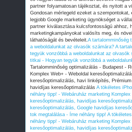
partner folyamatosan tájékoztat, és nyitott a v
Gondosan mérlegeld ezeket a szempontokat, é
legjobb Google marketing ügynökséget a váll
partner kiválasztása kulcsfontosságú ahhoz,
marketingkampányokat valósíts meg, és növel
láthatóságát és bevételeit.
A tartalomminőség t
a weboldalunkat az olvasók számára?
A tarta
tegyük vonzóbbá a weboldalunkat az olvasók
titkai - Hogyan tegyük vonzóbbá a weboldalu
Tartalomminőség optimalizálás - Budapest - 
Komplex Web+ - Weboldal keresőoptimalizálás
keresőoptimalizálás, havi linképítés, Prémium
havidíjas keresőoptimalizálás
A tökéletes iPh
néhány tipp! - Webáruház marketing Komplex
keresőoptimalizálás, havidíjas keresőoptimali
keresőoptimalizálás, Google havidíjas keresőo
tok megtalálása - Íme néhány tipp!
A tökélete
néhány tipp! - Webáruház marketing Komplex
keresőoptimalizálás, havidíjas keresőoptimali