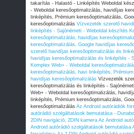
takarítás - Halastó - Linképítés Weboldal ké
- Weboldal keresőoptimalizálás, havidíjas ker
linképítés, Prémium keresőoptimalizálás, Goog
keresőoptimalizálás
Vízvezeték szerelő havid
linképítés - Sajónémeti - Weboldal készítés
keresőoptimalizálás, havidíjas keresőoptimali
keresőoptimalizálás, Google havidíjas keresőo
szerelő havidíjas keresőoptimalizálás és linké
havidíjas keresőoptimalizálás és linképítés -
Komplex Web+ - Weboldal keresőoptimalizálás
keresőoptimalizálás, havi linképítés, Prémium
havidíjas keresőoptimalizálás
Vízvezeték szer
keresőoptimalizálás és linképítés - Sajónéme
Web+ - Weboldal keresőoptimalizálás, havidíj
linképítés, Prémium keresőoptimalizálás, Goog
keresőoptimalizálás
Az Android autórádiók fo
autórádió szolgáltatások bemutatása - Dunab
2DIN navigáció, 2DIN kamera
Az Android autó
Android autórádió szolgáltatások bemutatása
forradalma: Az 2 DIN Android autórádió szolg