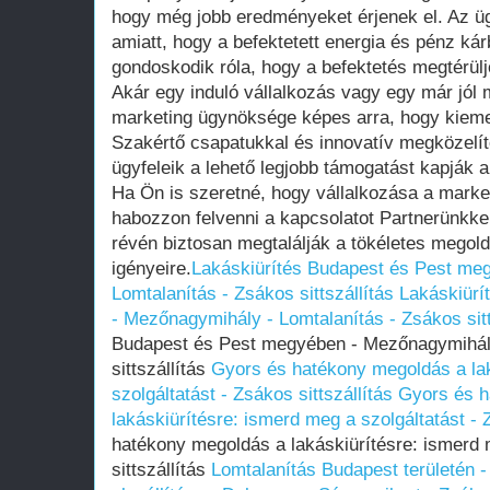
hogy még jobb eredményeket érjenek el. Az üg
amiatt, hogy a befektetett energia és pénz ká
gondoskodik róla, hogy a befektetés megtérülj
Akár egy induló vállalkozás vagy egy már jól
marketing ügynöksége képes arra, hogy kieme
Szakértő csapatukkal és innovatív megközelít
ügyfeleik a lehető legjobb támogatást kapják a
Ha Ön is szeretné, hogy vállalkozása a market
habozzon felvenni a kapcsolatot Partnerünkkel
révén biztosan megtalálják a tökéletes megol
igényeire.
Lakáskiürítés Budapest és Pest me
Lomtalanítás - Zsákos sittszállítás
Lakáskiürí
- Mezőnagymihály - Lomtalanítás - Zsákos sitt
Budapest és Pest megyében - Mezőnagymihály
sittszállítás
Gyors és hatékony megoldás a lak
szolgáltatást - Zsákos sittszállítás
Gyors és h
lakáskiürítésre: ismerd meg a szolgáltatást - Z
hatékony megoldás a lakáskiürítésre: ismerd 
sittszállítás
Lomtalanítás Budapest területén 