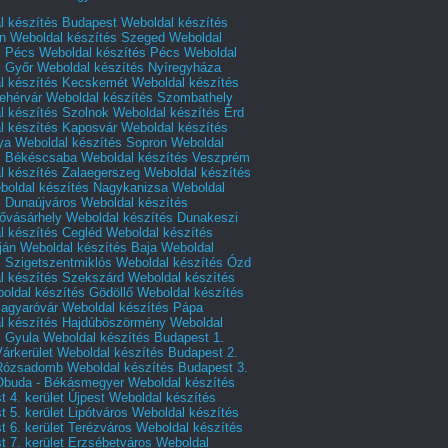
l készítés Budapest
Weboldal készítés
n
Weboldal készítés Szeged
Weboldal
s Pécs
Weboldal készítés Pécs
Weboldal
s Győr
Weboldal készítés Nyíregyháza
l készítés Kecskemét
Weboldal készítés
ehérvár
Weboldal készítés Szombathely
l készítés Szolnok
Weboldal készítés Érd
l készítés Kaposvár
Weboldal készítés
ya
Weboldal készítés Sopron
Weboldal
s Békéscsaba
Weboldal készítés Veszprém
l készítés Zalaegerszeg
Weboldal készítés
boldal készítés Nagykanizsa
Weboldal
s Dunaújváros
Weboldal készítés
vásárhely
Weboldal készítés Dunakeszi
l készítés Cegléd
Weboldal készítés
ján
Weboldal készítés Baja
Weboldal
s Szigetszentmiklós
Weboldal készítés Ózd
l készítés Szekszárd
Weboldal készítés
oldal készítés Gödöllő
Weboldal készítés
agyaróvár
Weboldal készítés Pápa
l készítés Hajdúböszörmény
Weboldal
s Gyula
Weboldal készítés Budapest 1.
Várkerület
Weboldal készítés Budapest 2.
 Rózsadomb
Weboldal készítés Budapest 3.
 Óbuda - Békásmegyer
Weboldal készítés
 4. kerület Újpest
Weboldal készítés
 5. kerület Lipótváros
Weboldal készítés
 6. kerület Terézváros
Weboldal készítés
 7. kerület Erzsébetváros
Weboldal