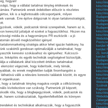
meg, hogyan!
készítés
ságú, hogy a vállalat tartalmai tényleg értékesek és
készítés
készíté
mára. Partnerünk ennek érdekében először is részletes
készítés
rtse, kik is a legfontosabb célcsoportjaink, milyen
Budapes
eik vannak. Erre építve dolgoznak ki olyan tartalomstratégiát,
Budapest
tt.
Budapest
egyzések, videók, podcastok témái szerepelnek, hanem az is,
Budapest
készítés
on keresztül juttatjuk el ezeket a fogyasztókhoz. Hiszen ma
készítés
özösségi média és a hagyományos PR eszközök - a jó
Weboldal
atornán átívelő megközelítést igényel.
Pestszen
artalommarketing stratégia akkor lehet igazán hatékony, ha
kerület 
rünk szakértői gondosan optimalizálják a tartalmakat, hogy
kerület 
21. kerü
gyasztók keresési szokásaihoz és igényeihez. Kulcsszó-
kerület 
, linképítés és egyéb technikák segítségével biztosítják,
Budapest
a a vállalatunk által közzétett értékes tartalmakat.
Budapes
s elemzést végeznek, hogy kiderítsék, mely témák,
készíté
yabbak, és ennek megfelelően tudják finomhangolni a
készíté
készíté
n láthatóvá válik a releváns keresési találatok között, és egyre
Kecske
et organikusan.
Webolda
z, hogy a tartalmak tényleg magukra vonják a célközönség
Szolnok
nális kivitelezésre van szükség. Partnerünk jól képzett,
Kaposvá
skodik róla, hogy a blogbejegyzések, videók, podcastok és
készíté
Webolda
k, hanem szórakoztatóak, figyelemfelkeltőek és könnyen
Zalaege
készíté
trendeket és technikákat alkalmazzák, hogy a fogyasztók
Dunaújv