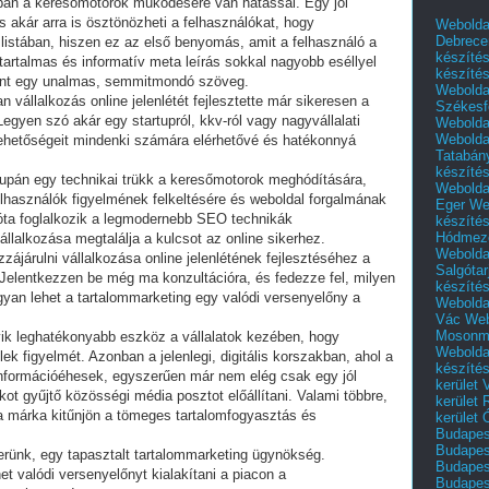
pán a keresőmotorok működésére van hatással. Egy jól
ás akár arra is ösztönözheti a felhasználókat, hogy
Webolda
Debrece
i listában, hiszen ez az első benyomás, amit a felhasználó a
készíté
 tartalmas és informatív meta leírás sokkal nagyobb eséllyel
készíté
 mint egy unalmas, semmitmondó szöveg.
Webolda
 vállalkozás online jelenlétét fejlesztette már sikeresen a
Székesf
egyen szó akár egy startupról, kkv-ról vagy nagyvállalati
Webolda
Webolda
 lehetőségeit mindenki számára elérhetővé és hatékonnyá
Tatabán
készíté
supán egy technikai trükk a keresőmotorok meghódítására,
Webolda
lhasználók figyelmének felkeltésére és weboldal forgalmának
Eger
We
óta foglalkozik a legmodernebb SEO technikák
készíté
Hódmező
állalkozása megtalálja a kulcsot az online sikerhez.
Webolda
ájárulni vállalkozása online jelenlétének fejlesztéséhez a
Salgótar
Jelentkezzen be még ma konzultációra, és fedezze fel, milyen
készíté
yan lehet a tartalommarketing egy valódi versenyelőny a
Webolda
Vác
Web
Mosonm
yik leghatékonyabb eszköz a vállalatok kezében, hogy
Webolda
ek figyelmét. Azonban a jelenlegi, digitális korszakban, ahol a
készíté
információéhesek, egyszerűen már nem elég csak egy jól
kerület 
ot gyűjtő közösségi média posztot előállítani. Valami többre,
kerület
a márka kitűnjön a tömeges tartalomfogyasztás és
kerület
Budapest
Budapest
nerünk, egy tapasztalt tartalommarketing ügynökség.
Budapest
t valódi versenyelőnyt kialakítani a piacon a
Budapest