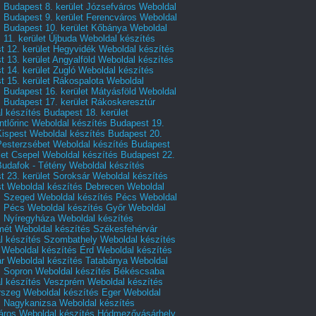
 Budapest 8. kerület Józsefváros
Weboldal
 Budapest 9. kerület Ferencváros
Weboldal
s Budapest 10. kerület Kőbánya
Weboldal
 11. kerület Újbuda
Weboldal készítés
t 12. kerület Hegyvidék
Weboldal készítés
 13. kerület Angyalföld
Weboldal készítés
 14. kerület Zugló
Weboldal készítés
 15. kerület Rákospalota
Weboldal
 Budapest 16. kerület Mátyásföld
Weboldal
 Budapest 17. kerület Rákoskeresztúr
 készítés Budapest 18. kerület
tlőrinc
Weboldal készítés Budapest 19.
Kispest
Weboldal készítés Budapest 20.
Pesterzsébet
Weboldal készítés Budapest
let Csepel
Weboldal készítés Budapest 22.
Budafok - Tétény
Weboldal készítés
 23. kerület Soroksár
Weboldal készítés
t
Weboldal készítés Debrecen
Weboldal
s Szeged
Weboldal készítés Pécs
Weboldal
s Pécs
Weboldal készítés Győr
Weboldal
s Nyíregyháza
Weboldal készítés
mét
Weboldal készítés Székesfehérvár
l készítés Szombathely
Weboldal készítés
Weboldal készítés Érd
Weboldal készítés
r
Weboldal készítés Tatabánya
Weboldal
s Sopron
Weboldal készítés Békéscsaba
l készítés Veszprém
Weboldal készítés
rszeg
Weboldal készítés Eger
Weboldal
s Nagykanizsa
Weboldal készítés
áros
Weboldal készítés Hódmezővásárhely