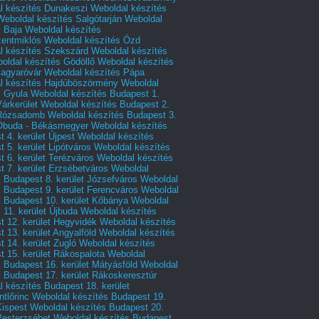
l készítés Dunakeszi
Weboldal készítés
Weboldal készítés Salgótarján
Weboldal
s Baja
Weboldal készítés
zentmiklós
Weboldal készítés Ózd
l készítés Szekszárd
Weboldal készítés
oldal készítés Gödöllő
Weboldal készítés
agyaróvár
Weboldal készítés Pápa
l készítés Hajdúböszörmény
Weboldal
s Gyula
Weboldal készítés Budapest 1.
Várkerület
Weboldal készítés Budapest 2.
 Rózsadomb
Weboldal készítés Budapest 3.
 Óbuda - Békásmegyer
Weboldal készítés
 4. kerület Újpest
Weboldal készítés
 5. kerület Lipótváros
Weboldal készítés
 6. kerület Terézváros
Weboldal készítés
 7. kerület Erzsébetváros
Weboldal
 Budapest 8. kerület Józsefváros
Weboldal
 Budapest 9. kerület Ferencváros
Weboldal
s Budapest 10. kerület Kőbánya
Weboldal
 11. kerület Újbuda
Weboldal készítés
t 12. kerület Hegyvidék
Weboldal készítés
 13. kerület Angyalföld
Weboldal készítés
 14. kerület Zugló
Weboldal készítés
 15. kerület Rákospalota
Weboldal
 Budapest 16. kerület Mátyásföld
Weboldal
 Budapest 17. kerület Rákoskeresztúr
 készítés Budapest 18. kerület
tlőrinc
Weboldal készítés Budapest 19.
Kispest
Weboldal készítés Budapest 20.
Pesterzsébet
Weboldal készítés Budapest