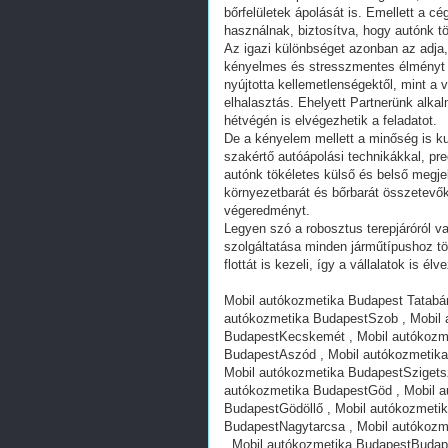
bőrfelületek ápolását is. Emellett a 
használnak, biztosítva, hogy autónk tö
Az igazi különbséget azonban az adja
kényelmes és stresszmentes élményt
nyújtotta kellemetlenségektől, mint a v
elhalasztás. Ehelyett Partnerünk alk
hétvégén is elvégezhetik a feladatot.
De a kényelem mellett a minőség is k
szakértő autóápolási technikákkal, pre
autónk tökéletes külső és belső megje
környezetbarát és bőrbarát összetevők
végeredményt.
Legyen szó a robosztus terepjáróról v
szolgáltatása minden járműtípushoz tö
flottát is kezeli, így a vállalatok is é
Mobil autókozmetika Budapest Tatabán
autókozmetika BudapestSzob , Mobil 
BudapestKecskemét , Mobil autókozme
BudapestAszód , Mobil autókozmetika
Mobil autókozmetika BudapestSzigets
autókozmetika BudapestGöd , Mobil a
BudapestGödöllő , Mobil autókozmeti
BudapestNagytarcsa , Mobil autókozm
, Mobil autókozmetika BudapestBudape