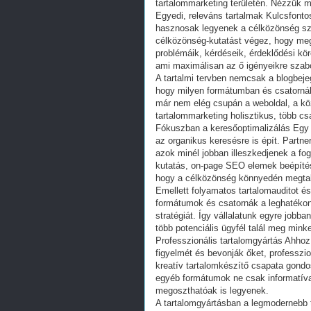
tartalommarketing területén. Nézzük 
Egyedi, releváns tartalmak Kulcsfontos
hasznosak legyenek a célközönség szá
célközönség-kutatást végez, hogy megé
problémáik, kérdéseik, érdeklődési kör
ami maximálisan az ő igényeikre szabo
A tartalmi tervben nemcsak a blogbej
hogy milyen formátumban és csatornák
már nem elég csupán a weboldal, a k
tartalommarketing holisztikus, több cs
Fókuszban a keresőoptimalizálás Egy t
az organikus keresésre is épít. Partne
azok minél jobban illeszkedjenek a fo
kutatás, on-page SEO elemek beépítése
hogy a célközönség könnyedén megtalálj
Emellett folyamatos tartalomauditot é
formátumok és csatornák a leghatékon
stratégiát. Így vállalatunk egyre jobba
több potenciális ügyfél talál meg mink
Professzionális tartalomgyártás Ahho
figyelmét és bevonják őket, professzio
kreatív tartalomkészítő csapata gondo
egyéb formátumok ne csak informatíva
megoszthatóak is legyenek.
A tartalomgyártásban a legmodernebb 