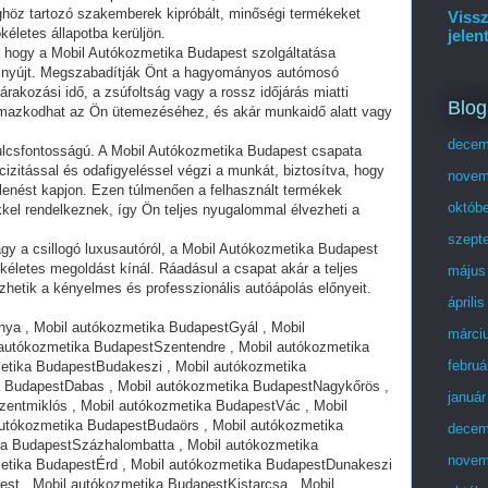
céghöz tartozó szakemberek kipróbált, minőségi termékeket
Vissz
kéletes állapotba kerüljön.
jelen
, hogy a Mobil Autókozmetika Budapest szolgáltatása
 nyújt. Megszabadítják Önt a hagyományos autómosó
árakozási idő, a zsúfoltság vagy a rossz időjárás miatti
Blog
almazkodhat az Ön ütemezéséhez, és akár munkaidő alatt vagy
decem
ulcsfontosságú. A Mobil Autókozmetika Budapest csapata
cizitással és odafigyeléssel végzi a munkát, biztosítva, hogy
novem
lenést kapjon. Ezen túlmenően a felhasznált termékek
októb
kel rendelkeznek, így Ön teljes nyugalommal élvezheti a
szept
agy a csillogó luxusautóról, a Mobil Autókozmetika Budapest
kéletes megoldást kínál. Ráadásul a csapat akár a teljes
május
lvezhetik a kényelmes és professzionális autóápolás előnyeit.
áprili
ya , Mobil autókozmetika BudapestGyál , Mobil
márci
autókozmetika BudapestSzentendre , Mobil autókozmetika
februá
tika BudapestBudakeszi , Mobil autókozmetika
 BudapestDabas , Mobil autókozmetika BudapestNagykőrös ,
január
zentmiklós , Mobil autókozmetika BudapestVác , Mobil
utókozmetika BudapestBudaörs , Mobil autókozmetika
decem
ka BudapestSzázhalombatta , Mobil autókozmetika
novem
etika BudapestÉrd , Mobil autókozmetika BudapestDunakeszi
st , Mobil autókozmetika BudapestKistarcsa , Mobil