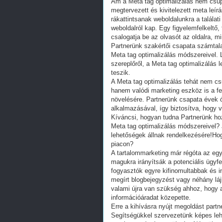
Ám a Meta tag optimalizálás nem csu
megtervezett és kivitelezett meta leír
rákattintsanak weboldalunkra a találat
weboldalról kap. Egy figyelemfelkeltő,
csalogatja be az olvasót az oldalra,
Partnerünk szakértői csapata számtalan
Meta tag optimalizálás módszereivel. L
szereplőről, a Meta tag optimalizálás
teszik.
A Meta tag optimalizálás tehát nem c
hanem valódi marketing eszköz is a fe
növelésére. Partnerünk csapata évek 
alkalmazásával, így biztosítva, hogy v
Kíváncsi, hogyan tudna Partnerünk hozz
Meta tag optimalizálás módszereivel? 
lehetőségek állnak rendelkezésére!Hog
piacon?
A tartalommarketing már régóta az eg
magukra irányítsák a potenciális ügyfel
fogyasztók egyre kifinomultabbak és 
megírt blogbejegyzést vagy néhány lájk
valami újra van szükség ahhoz, hogy 
információáradat közepette.
Erre a kihívásra nyújt megoldást part
Segítségükkel szervezetünk képes lehe