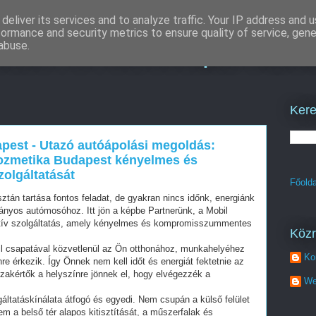
deliver its services and to analyze traffic. Your IP address and 
formance and security metrics to ensure quality of service, gen
ítés és keresőoptimalizá
abuse.
Kere
pest - Utazó autóápolási megoldás:
kozmetika Budapest kényelmes és
lgáltatását
Főolda
ztán tartása fontos feladat, de gyakran nincs időnk, energiánk
ányos autómosóhoz. Itt jön a képbe Partnerünk, a Mobil
tív szolgáltatás, amely kényelmes és kompromisszummentes
Köz
l csapatával közvetlenül az Ön otthonához, munkahelyéhez
Ko
 érkezik. Így Önnek nem kell időt és energiát fektetnie az
zakértők a helyszínre jönnek el, hogy elvégezzék a
We
ltatáskínálata átfogó és egyedi. Nem csupán a külső felület
m a belső tér alapos kitisztítását, a műszerfalak és