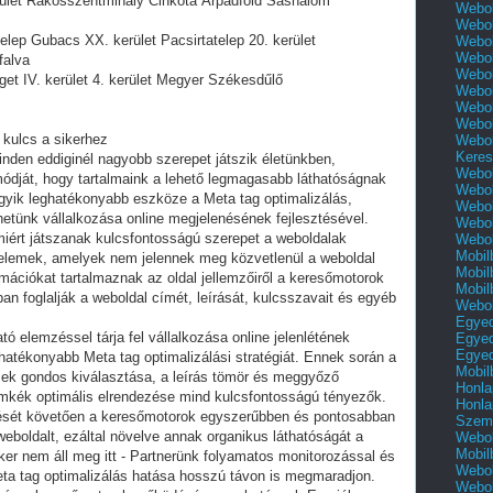
rület Rákosszentmihály Cinkota Árpádföld Sashalom
Webol
Webol
lep Gubacs XX. kerület Pacsirtatelep 20. kerület
Webol
Webol
falva
Webol
et IV. kerület 4. kerület Megyer Székesdűlő
Webol
Webol
Webol
s kulcs a sikerhez
Webol
Keres
minden eddiginél nagyobb szerepet játszik életünkben,
Webol
ódját, hogy tartalmaink a lehető legmagasabb láthatóságnak
Webol
gyik leghatékonyabb eszköze a Meta tag optimalizálás,
Webol
etünk vállalkozása online megjelenésének fejlesztésével.
Webol
miért játszanak kulcsfontosságú szerepet a weboldalak
Webol
Mobil
elemek, amelyek nem jelennek meg közvetlenül a weboldal
Mobil
mációkat tartalmaznak az oldal jellemzőiről a keresőmotorok
Mobil
 foglalják a weboldal címét, leírását, kulcsszavait és egyéb
Webol
Egyed
ó elemzéssel tárja fel vállalkozása online jelenlétének
Egyed
Egyed
ghatékonyabb Meta tag optimalizálási stratégiát. Ennek során a
Mobil
sek gondos kiválasztása, a leírás tömör és meggyőző
Honla
kék optimális elrendezése mind kulcsfontosságú tényezők.
Honla
tését követően a keresőmotorok egyszerűbben és pontosabban
Szemé
weboldalt, ezáltal növelve annak organikus láthatóságát a
Webol
Mobil
ker nem áll meg itt - Partnerünk folyamatos monitorozással és
Webol
eta tag optimalizálás hatása hosszú távon is megmaradjon.
Webol