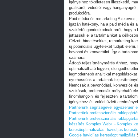
igényeihez tökéletesen illeszkedő, mag
grafikáról, videóról vagy hanganyagról
produkcióra.
Paid média és remarketing A szerves, 
igazán hatékony, ha a paid média és a 
szakértői gondoskodnak arról, hogy a
juttassuk el a tartalmainkat a célközö
Célzott hirdetésekkel, remarketing k
új potenciális ügyfeleket tudjuk elér
bevonni és konvertálni. Így a tartalom
számára.
Átfogó teljesítménymérés Ahhoz, hogy 
optimalizálható legyen, elengedhetetl
legmodernebb analitikai megoldásokat 
nyerhessünk a tartalmak teljesítmény
Nemcsak a bevonódási, konverziós és
szokások, preferenciák mélyreható el
finomhangolni és fejleszteni a tartalo
igényeihez és valódi üzleti eredmények
Partnerünk segítségével egyszerűen 
Partnerünk professzionális raklapgártá
Partnerünk professzionális raklapgárt
készítés Komplex Web+ - Komplex kere
keresőoptimalizálás, havidíjas keresőo
Google havidíjas keresőoptimalizálás
S