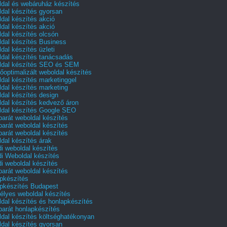
dal és webáruház készítés
dal készítés gyorsan
dal készítés akció
dal készítés akció
dal készítés olcsón
dal készítés Business
dal készítés üzleti
dal készítés tanácsadás
dal készítés SEO és SEM
őoptimalizált weboldal készítés
dal készítés marketinggel
dal készítés marketing
dal készítés design
dal készítés kedvező áron
dal készítés Google SEO
barát weboldal készítés
barát weboldal készítés
barát weboldal készítés
dal készítés árak
i weboldal készítés
i Weboldal készítés
i weboldal készítés
barát weboldal készítés
pkészítés
pkészítés Budapest
lyes weboldal készítés
dal készítés és honlapkészítés
barát honlapkészítés
dal készítés költséghatékonyan
dal készítés gyorsan