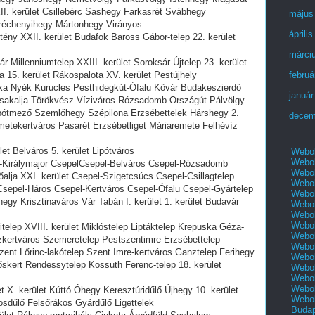
II. kerület Csillebérc Sashegy Farkasrét Svábhegy
május
Széchenyihegy Mártonhegy Virányos
áprili
ény XXII. kerület Budafok Baross Gábor-telep 22. kerület
márci
 Millenniumtelep XXIII. kerület Soroksár-Újtelep 23. kerület
 15. kerület Rákospalota XV. kerület Pestújhely
februá
ka Nyék Kurucles Pesthidegkút-Ófalu Kővár Budakeszierdő
január
rsakalja Törökvész Víziváros Rózsadomb Országút Pálvölgy
 Lipótmező Szemlőhegy Szépilona Erzsébettelek Hárshegy 2.
decem
etekertváros Pasarét Erzsébetliget Máriaremete Felhévíz
et Belváros 5. kerület Lipótváros
Webol
Webol
-Királymajor CsepelCsepel-Belváros Csepel-Rózsadomb
Webol
őalja XXI. kerület Csepel-Szigetcsúcs Csepel-Csillagtelep
Webol
Csepel-Háros Csepel-Kertváros Csepel-Ófalu Csepel-Gyártelep
Webol
egy Krisztinaváros Vár Tabán I. kerület 1. kerület Budavár
Webol
Webol
Webol
telep XVIII. kerület Miklóstelep Liptáktelep Krepuska Géza-
Webol
nzkertváros Szemeretelep Pestszentimre Erzsébettelep
Webol
Szent Lőrinc-lakótelep Szent Imre-kertváros Ganztelep Ferihegy
Webol
skert Rendessytelep Kossuth Ferenc-telep 18. kerület
Webol
Webol
Webol
 X. kerület Kúttó Óhegy Keresztúridűlő Újhegy 10. kerület
Webol
sdűlő Felsőrákos Gyárdűlő Ligettelek
Buda