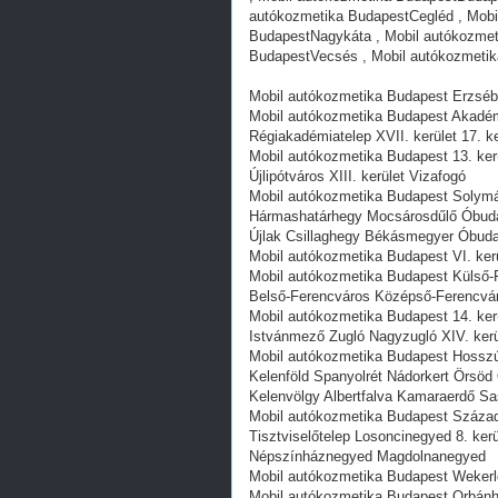
autókozmetika BudapestCegléd , Mobi
BudapestNagykáta , Mobil autókozmeti
BudapestVecsés , Mobil autókozmeti
Mobil autókozmetika Budapest Erzsébet
Mobil autókozmetika Budapest Akadém
Régiakadémiatelep XVII. kerület 17.
Mobil autókozmetika Budapest 13. ker
Újlipótváros XIII. kerület Vizafogó
Mobil autókozmetika Budapest Solymár
Hármashatárhegy Mocsárosdűlő Óbuda 
Újlak Csillaghegy Békásmegyer Óbuda
Mobil autókozmetika Budapest VI. kerü
Mobil autókozmetika Budapest Külső-Fer
Belső-Ferencváros Középső-Ferencvá
Mobil autókozmetika Budapest 14. ker
Istvánmező Zugló Nagyzugló XIV. kerü
Mobil autókozmetika Budapest Hosszú
Kelenföld Spanyolrét Nádorkert Örsö
Kelenvölgy Albertfalva Kamaraerdő S
Mobil autókozmetika Budapest Század
Tisztviselőtelep Losoncinegyed 8. k
Népszínháznegyed Magdolnanegyed
Mobil autókozmetika Budapest Wekerlet
Mobil autókozmetika Budapest Orbán