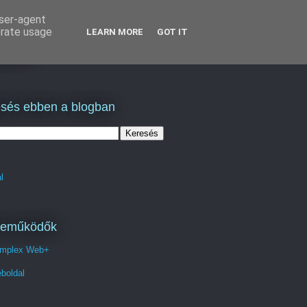
user-agent
erate usage
LEARN MORE
GOT IT
lás
sés ebben a blogban
l
reműködők
mplex Web+
boldal