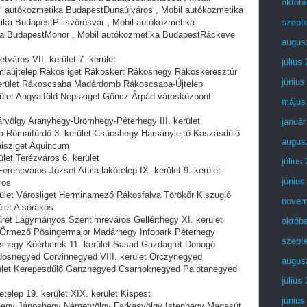
októb
l autókozmetika BudapestDunaújváros , Mobil autókozmetika
ka BudapestPilisvörösvár , Mobil autókozmetika
szept
ka BudapestMonor , Mobil autókozmetika BudapestRáckeve
augus
város VII. kerület 7. kerület
július
iaújtelep Rákosliget Rákoskert Rákoshegy Rákoskeresztúr
június
 kerület Rákoscsaba Madárdomb Rákoscsaba-Újtelep
ület Angyalföld Népsziget Göncz Árpád városközpont
május
völgy Aranyhegy-Ürömhegy-Péterhegy III. kerület
január
Rómaifürdő 3. kerület Csúcshegy Harsánylejtő Kaszásdűlő
augus
isziget Aquincum
let Terézváros 6. kerület
július
encváros József Attila-lakótelep IX. kerület 9. kerület
június
ros
ület Városliget Herminamező Rákosfalva Törökőr Kiszugló
novem
let Alsórákos
rét Lágymányos Szentimreváros Gellérthegy XI. kerület
októb
d Őrmező Pösingermajor Madárhegy Infopark Péterhegy
szept
ashegy Kőérberek 11. kerület Sasad Gazdagrét Dobogó
osnegyed Corvinnegyed VIII. kerület Orczynegyed
augus
erület Kerepesdűlő Ganznegyed Csarnoknegyed Palotanegyed
július
elep 19. kerület XIX. kerület Kispest
június
hegy Jánoshegy Németvölgy Farkasvölgy Istenhegy Magasút