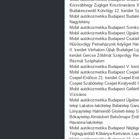
Kissvábhegy Zugliget Krisztinaváros X
Budakeszierdő Kútvölgy 12. kerület 
Mobil autókozmetika Budapest Budatét
Nagytétény
Mobil autókozmetika Budapest Soroksár
Mobil autókozmetika Budapest Újpalota
Mobil autókozmetika Budapest Csatár
Hűvösvölgy Petneházyrét Adyliget Há
II. kerület Vérhalom Újlak Budaliget
kerület Gercse Zöldmál Szépvölgy Rem
Rézmál Széphalom
Mobil autókozmetika Budapest V. kerül
Mobil autókozmetika Budapest Csepel
Csepel-Erdősor 21. kerület Csepel-Erd
Csepel-Szabótelep Csepel-Királyerdő 
Mobil autókozmetika Budapest Gellérth
Víziváros
Mobil autókozmetika Budapest Újpéteri
telep Lakatos-lakótelep Bélatelep Ga
Lónyaytelep Halmierdő Gloriett-telep 
Bókaytelep Almáskert Belsőmajor Erdő
Havanna-lakótelep
Mobil autókozmetika Budapest Népliget
Téglagyárdűlő Kőbánya-Kertváros Lapo