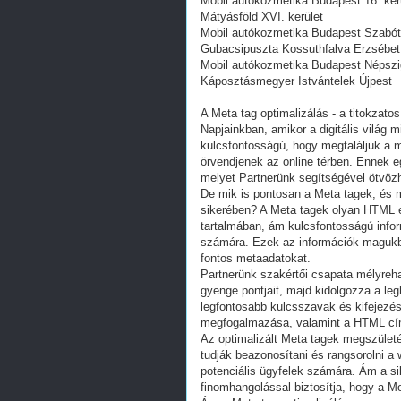
Mobil autókozmetika Budapest 16. ke
Mátyásföld XVI. kerület
Mobil autókozmetika Budapest Szabóte
Gubacsipuszta Kossuthfalva Erzsébet
Mobil autókozmetika Budapest Népszig
Káposztásmegyer Istvántelek Újpest
A Meta tag optimalizálás - a titokzato
Napjainkban, amikor a digitális világ 
kulcsfontosságú, hogy megtaláljuk a m
örvendjenek az online térben. Ennek e
melyet Partnerünk segítségével ötvözh
De mik is pontosan a Meta tagek, és 
sikerében? A Meta tagek olyan HTML 
tartalmában, ám kulcsfontosságú infor
számára. Ezek az információk magukban
fontos metaadatokat.
Partnerünk szakértői csapata mélyrehat
gyenge pontjait, majd kidolgozza a le
legfontosabb kulcsszavak és kifejezé
megfogalmazása, valamint a HTML cím
Az optimalizált Meta tagek megszüle
tudják beazonosítani és rangsorolni a 
potenciális ügyfelek számára. Ám a si
finomhangolással biztosítja, hogy a M