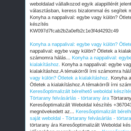
weboldalad vállalkozod egyik alappillérét jelen
választásban, keress bizalommal és segítek m
Konyha a nappalival: egybe vagy külön? Ötlete
készítés
KW097d7fcab2b2a0efb2c1e3f4d4292c49
Konyha a nappalival: egybe vagy külön? Ötlete
nappalival: egybe vagy külön? Ötletek a kialak
számomra hálás...
Konyha a nappalival: egyb
kialakításhoz.
Konyha a nappalival: egybe vag
kialakításhoz.A témakörről írni számomra hál
vagy külön? Ötletek a kialakításhoz.
Konyha a 
Ötletek a kialakításhoz.A témakörről írni szá
Keresőoptimalizált bérelhető weboldal készítés
Törtarany felvásárlás - törtarany ára
Törtarany 
Keresőoptimalizált Weboldal készítés +36704
megnövekedett az...
Keresőoptimalizált bérel
saját weboldal - Törtarany felvásárlás - törtar
törtarany ára Keresőoptimalizált Weboldal ké