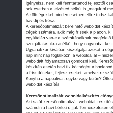
igényelsz, nem kell fenntartanod fejlesztői cs
sok esetben a jelzésed nélkül is „maguktól m
A költségekkel minden esetben előre tudsz kal
havidíj és kész.
A keresőoptimalizált bérelhető weboldal kész
cégek számára, akik még frissek a piacon, ki 
egyáltalán van-e a számításaiknak megfelelő 
szolgáltatásukra anélkül, hogy nagyobbat kell
Ugyanakkor kiválóan kiszolgálja azokat a cég
nap mint nap foglalkozni a weboldallal – hisze
weboldalt folyamatosan gondozni kell. Keresőo
készítés esetén havi fix költségért a honlap
a frissítéseket, fejlesztéseket, amelyekre szü
Konyha a nappalival: egybe vagy külön? Ötlete
weboldal készítés
Keresőoptimalizált weboldalkészítés előnye
Aki saját keresőoptimalizált weboldal készítés
számolnia havi bérleti díjjal. Természetesen ett