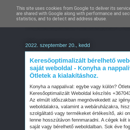
This site uses cookies from Google to deliver its servic
are shared with Google along with performance and secu
Weboldal készítés é
statistics, and to detect and address abuse.
2022. szeptember 20., kedd
Keresőoptimalizált bérelhető web
saját weboldal - Konyha a nappal
Ötletek a kialakításhoz.
Konyha a nappalival: egybe vagy külön? Ötlete
Keresőoptimalizált Weboldal készítés +3670
Az elmúlt időszakban megnövekedett az igén
weboldalakra, valamint a webáruházakra, his
szolgáltató vagy termékeket értékesítő, aki on
lenne hosszútávon fennmaradni. A cégek két i
saját vagy bérelhető weboldalban. Sok éve fo