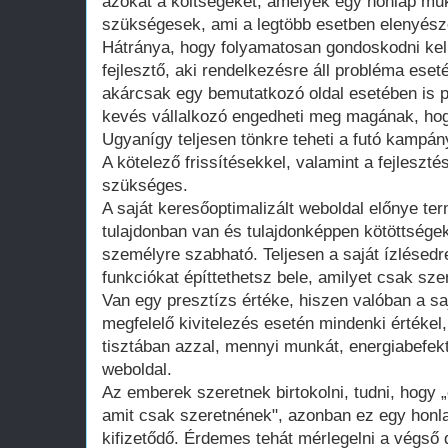
azokat a költségeket, amelyek egy honlap műk
szükségesek, ami a legtöbb esetben elenyésző
Hátránya, hogy folyamatosan gondoskodni kell
fejlesztő, aki rendelkezésre áll probléma ese
akárcsak egy bemutatkozó oldal esetében is 
kevés vállalkozó engedheti meg magának, hogy
Ugyanígy teljesen tönkre teheti a futó kampán
A kötelező frissítésekkel, valamint a fejleszté
szükséges.
A saját keresőoptimalizált weboldal előnye te
tulajdonban van és tulajdonképpen kötöttsége
személyre szabható. Teljesen a saját ízlésedr
funkciókat építtethetsz bele, amilyet csak szer
Van egy presztízs értéke, hiszen valóban a saj
megfelelő kivitelezés esetén mindenki értékel
tisztában azzal, mennyi munkát, energiabefekte
weboldal.
Az emberek szeretnek birtokolni, tudni, hogy 
amit csak szeretnének", azonban ez egy honla
kifizetődő. Érdemes tehát mérlegelni a végső d