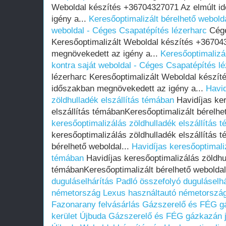
Weboldal készítés +36704327071 Az elmúlt i
igény a...
Keresőoptimalizált bérelhető webolda
weboldal - Céges Csapatépítés lézerharc
Cége
Keresőoptimalizált Weboldal készítés +36704
megnövekedett az igény a...
Keresőoptimalizál
kontra saját weboldal - Céges Csapatépítés l
lézerharc Keresőoptimalizált Weboldal készí
időszakban megnövekedett az igény a...
Havid
zöldhulladék elszállítás témában
Havidíjas ker
elszállítás témábanKeresőoptimalizált bérelhe
keresőoptimalizálás zöldhulladék elszállítás 
keresőoptimalizálás zöldhulladék elszállítás 
bérelhető weboldal...
Havidíjas keresőoptimaliz
témában
Havidíjas keresőoptimalizálás zöldhul
témábanKeresőoptimalizált bérelhető weboldal
duguláselhárítás
Padló összefolyó duguláselhá
németország
Lexus használtautó németorszá
Fazonarany felvásárlás
Gázszerelő és FÉG gá
kerület Újbuda
Gázszerelő és FÉG gázkazán ja