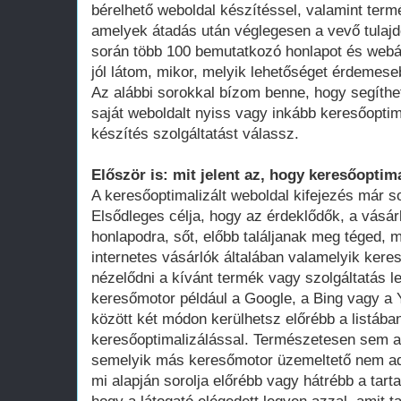
bérelhető weboldal készítéssel, valamint term
amelyek átadás után véglegesen a vevő tula
során több 100 bemutatkozó honlapot és webá
jól látom, mikor, melyik lehetőséget érdemese
Az alábbi sorokkal bízom benne, hogy segíthe
saját weboldalt nyiss vagy inkább keresőoptim
készítés szolgáltatást válassz.
Először is: mit jelent az, hogy keresőoptima
A keresőoptimalizált weboldal kifejezés már 
Elsődleges célja, hogy az érdeklődők, a vásár
honlapodra, sőt, előbb találjanak meg téged, 
internetes vásárlók általában valamelyik ker
nézelődni a kívánt termék vagy szolgáltatás le
keresőmotor például a Google, a Bing vagy a Y
között két módon kerülhetsz előrébb a listában
keresőoptimalizálással. Természetesen sem a
semelyik más keresőmotor üzemeltető nem adot
mi alapján sorolja előrébb vagy hátrébb a tarta