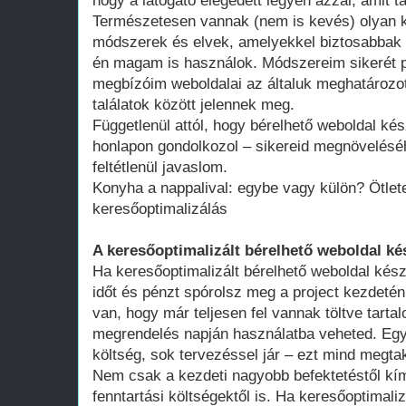
hogy a látogató elégedett legyen azzal, amit ta
Természetesen vannak (nem is kevés) olyan k
módszerek és elvek, amelyekkel biztosabbak 
én magam is használok. Módszereim sikerét p
megbízóim weboldalai az általuk meghatározot
találatok között jelennek meg.
Függetlenül attól, hogy bérelhető weboldal kés
honlapon gondolkozol – sikereid megnövelésé
feltétlenül javaslom.
Konyha a nappalival: egybe vagy külön? Ötlete
keresőoptimalizálás
A keresőoptimalizált bérelhető weboldal ké
Ha keresőoptimalizált bérelhető weboldal kész
időt és pénzt spórolsz meg a project kezdeté
van, hogy már teljesen fel vannak töltve tart
megrendelés napján használatba veheted. Egy 
költség, sok tervezéssel jár – ezt mind megtak
Nem csak a kezdeti nagyobb befektetéstől k
fenntartási költségektől is. Ha keresőoptimali