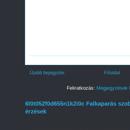
Újabb bejegyzés
Főoldal
Feliratkozás:
Megjegyzések 
6l0t052f0d655n1k2i0c Falkaparás szob
érzések
Otthonunk falai többet jelentenek puszta védőfelü
személyiségünket tükrözik vissza. A falkaparás 