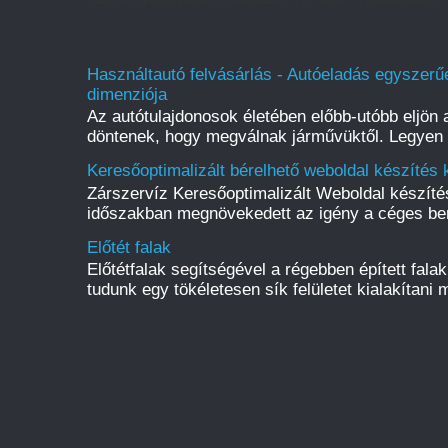
Használtautó felvásárlás - Autóeladás egyszerűe
dimenziója
Az autótulajdonosok életében előbb-utóbb eljön a
döntenek, hogy megválnak járművüktől. Legyen s
Keresőoptimalizált bérelhető weboldal készítés 
Zárszervíz Keresőoptimalizált Weboldal készít
időszakban megnövekedett az igény a céges be
Előtét falak
Előtétfalak segítségével a régebben épített fal
tudunk egy tökéletesen sík felületet kialakítani m