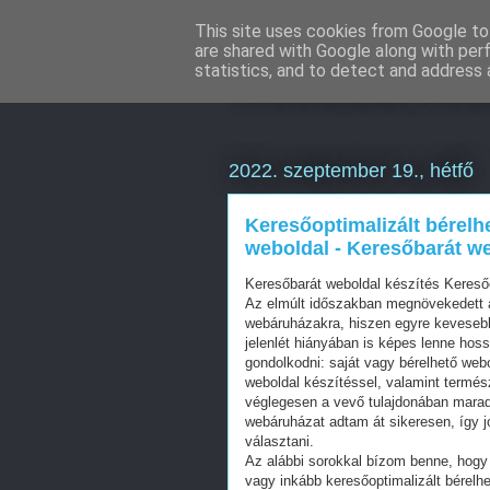
This site uses cookies from Google to 
are shared with Google along with per
Weboldal kész
statistics, and to detect and address 
2022. szeptember 19., hétfő
Keresőoptimalizált bérelh
weboldal - Keresőbarát we
Keresőbarát weboldal készítés Kereső
Az elmúlt időszakban megnövekedett a
webáruházakra, hiszen egyre kevesebb 
jelenlét hiányában is képes lenne hos
gondolkodni: saját vagy bérelhető web
weboldal készítéssel, valamint termés
véglegesen a vevő tulajdonában mara
webáruházat adtam át sikeresen, így j
választani.
Az alábbi sorokkal bízom benne, hogy 
vagy inkább keresőoptimalizált bérelhe