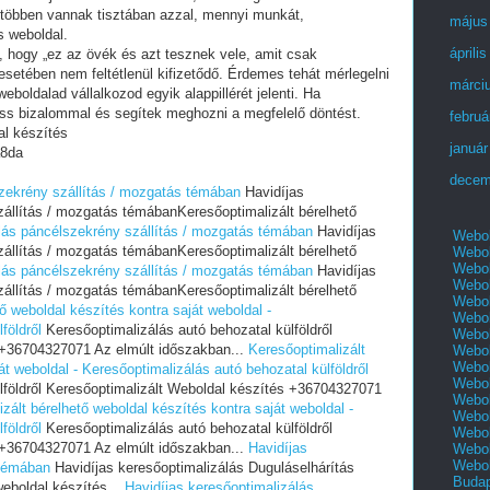
 többen vannak tisztában azzal, mennyi munkát,
május
s weboldal.
áprili
i, hogy „ez az övék és azt tesznek vele, amit csak
setében nem feltétlenül kifizetődő. Érdemes tehát mérlegelni
márci
eboldalad vállalkozod egyik alappillérét jelenti. Ha
ess bizalommal és segítek meghozni a megfelelő döntést.
februá
al készítés
január
8da
decem
szekrény szállítás / mozgatás témában
Havidíjas
állítás / mozgatás témábanKeresőoptimalizált bérelhető
álás páncélszekrény szállítás / mozgatás témában
Havidíjas
Webol
állítás / mozgatás témábanKeresőoptimalizált bérelhető
Webol
Webol
álás páncélszekrény szállítás / mozgatás témában
Havidíjas
Webol
állítás / mozgatás témábanKeresőoptimalizált bérelhető
Webol
ő weboldal készítés kontra saját weboldal -
Webol
földről
Keresőoptimalizálás autó behozatal külföldről
Webol
 +36704327071 Az elmúlt időszakban...
Keresőoptimalizált
Webol
Webol
át weboldal - Keresőoptimalizálás autó behozatal külföldről
Webol
lföldről Keresőoptimalizált Weboldal készítés +36704327071
Webol
zált bérelhető weboldal készítés kontra saját weboldal -
Webol
földről
Keresőoptimalizálás autó behozatal külföldről
Webol
 +36704327071 Az elmúlt időszakban...
Havidíjas
Webol
Webol
 témában
Havidíjas keresőoptimalizálás Duguláselhárítás
Buda
eboldal készítés...
Havidíjas keresőoptimalizálás