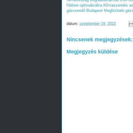
fűtésre optimalizálva
Klímaszerelés az
gázszerelő Budapest
Megbízható gázs
dátum:
szeptember 19, 2022
Nincsenek megjegyzések:
Megjegyzés küldése