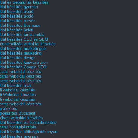
dal és webáruház készítés
dal készítés gyorsan
dal készítés akció
dal készítés akció
dal készítés olcsón
dal készítés Business
dal készítés üzleti
dal készítés tanácsadás
dal készítés SEO és SEM
őoptimalizált weboldal készítés
dal készítés marketinggel
dal készítés marketing
dal készítés design
dal készítés kedvező áron
dal készítés Google SEO
barát weboldal készítés
barát weboldal készítés
barát weboldal készítés
dal készítés árak
i weboldal készítés
i Weboldal készítés
i weboldal készítés
barát weboldal készítés
pkészítés
pkészítés Budapest
lyes weboldal készítés
dal készítés és honlapkészítés
barát honlapkészítés
dal készítés költséghatékonyan
dal készítés gyorsan