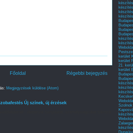
készítés
készítés
készíté
készítés
Budapes
Budapest
Budapest
Budapest
készítés
készítés
Weboldal
Pestszen
kerület 
kerület 
21. kerü
kerület 
Főoldal
Régebbi bejegyzés
Budapest
Budapes
készíté
készíté
zás:
Megjegyzések küldése (Atom)
készíté
Kecske
Webolda
zobafestés Új színek, új érzések
Szolnok
Kaposvá
védőfelületnél - életterünk hangulatát, személyiségünket tükrözik
készíté
Webolda
Zalaege
készíté
Dunaújv