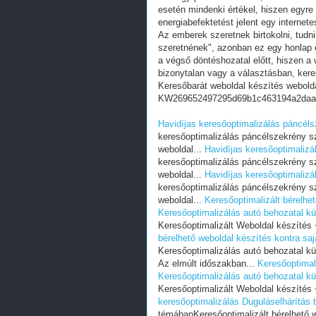
esetén mindenki értékel, hiszen egyre
energiabefektetést jelent egy internete
Az emberek szeretnek birtokolni, tudn
szeretnének", azonban ez egy honlap e
a végső döntéshozatal előtt, hiszen a w
bizonytalan vagy a választásban, ker
Keresőbarát weboldal készítés webold
KW269652497295d69b1c463194a2daa
Havidíjas keresőoptimalizálás páncél
keresőoptimalizálás páncélszekrény sz
weboldal...
Havidíjas keresőoptimaliz
keresőoptimalizálás páncélszekrény sz
weboldal...
Havidíjas keresőoptimaliz
keresőoptimalizálás páncélszekrény sz
weboldal...
Keresőoptimalizált bérelhet
Keresőoptimalizálás autó behozatal kül
Keresőoptimalizált Weboldal készítés
bérelhető weboldal készítés kontra saj
Keresőoptimalizálás autó behozatal kü
Az elmúlt időszakban...
Keresőoptimali
Keresőoptimalizálás autó behozatal kül
Keresőoptimalizált Weboldal készítés
keresőoptimalizálás Duguláselhárítás
témábanKeresőoptimalizált bérelhető w