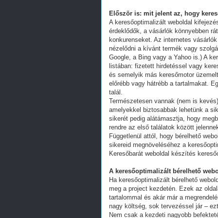
Először is: mit jelent az, hogy kere
A keresőoptimalizált weboldal kifejez
érdeklődők, a vásárlók könnyebben ráta
konkurenseket. Az internetes vásárlók
nézelődni a kívánt termék vagy szolgál
Google, a Bing vagy a Yahoo is.) A ker
listában: fizetett hirdetéssel vagy k
és semelyik más keresőmotor üzemeltet
előrébb vagy hátrébb a tartalmakat. Eg
talál.
Természetesen vannak (nem is kevés) 
amelyekkel biztosabbak lehetünk a s
sikerét pedig alátámasztja, hogy megb
rendre az első találatok között jelenn
Függetlenül attól, hogy bérelhető webo
sikereid megnöveléséhez a keresőoptim
Keresőbarát weboldal készítés kereső
A keresőoptimalizált bérelhető webo
Ha keresőoptimalizált bérelhető webold
meg a project kezdetén. Ezek az oldal
tartalommal és akár már a megrendelés
nagy költség, sok tervezéssel jár – ez
Nem csak a kezdeti nagyobb befekteté