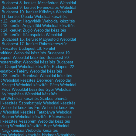
 Budapest 8. kerület Józsefváros
Weboldal
 Budapest 9. kerület Ferencváros
Weboldal
s Budapest 10. kerület Kőbánya
Weboldal
 11. kerület Újbuda
Weboldal készítés
t 12. kerület Hegyvidék
Weboldal készítés
 13. kerület Angyalföld
Weboldal készítés
 14. kerület Zugló
Weboldal készítés
 15. kerület Rákospalota
Weboldal
 Budapest 16. kerület Mátyásföld
Weboldal
 Budapest 17. kerület Rákoskeresztúr
 készítés Budapest 18. kerület
tlőrinc
Weboldal készítés Budapest 19.
Kispest
Weboldal készítés Budapest 20.
Pesterzsébet
Weboldal készítés Budapest
let Csepel
Weboldal készítés Budapest 22.
Budafok - Tétény
Weboldal készítés
 23. kerület Soroksár
Weboldal készítés
t
Weboldal készítés Debrecen
Weboldal
s Szeged
Weboldal készítés Pécs
Weboldal
s Pécs
Weboldal készítés Győr
Weboldal
s Nyíregyháza
Weboldal készítés
mét
Weboldal készítés Székesfehérvár
l készítés Szombathely
Weboldal készítés
Weboldal készítés Érd
Weboldal készítés
r
Weboldal készítés Tatabánya
Weboldal
s Sopron
Weboldal készítés Békéscsaba
l készítés Veszprém
Weboldal készítés
rszeg
Weboldal készítés Eger
Weboldal
s Nagykanizsa
Weboldal készítés
áros
Weboldal készítés Hódmezővásárhely