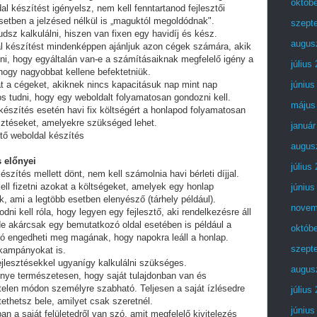
októb
al készítést igényelsz, nem kell fenntartanod fejlesztői
setben a jelzésed nélkül is „maguktól megoldódnak".
szept
dsz kalkulálni, hiszen van fixen egy havidíj és kész.
augus
al készítést mindenképpen ajánljuk azon cégek számára, akik
lni, hogy egyáltalán van-e a számításaiknak megfelelő igény a
július
 hogy nagyobbat kellene befektetniük.
t a cégeket, akiknek nincs kapacitásuk nap mint nap
június
tos tudni, hogy egy weboldalt folyamatosan gondozni kell.
május
készítés esetén havi fix költségért a honlapod folyamatosan
esztéseket, amelyekre szükséged lehet.
január
tő weboldal készítés
augus
 előnyei
július
észítés mellett dönt, nem kell számolnia havi bérleti díjjal.
ell fizetni azokat a költségeket, amelyek egy honlap
június
, ami a legtöbb esetben elenyésző (tárhely például).
novem
i kell róla, hogy legyen egy fejlesztő, aki rendelkezésre áll
e akárcsak egy bemutatkozó oldal esetében is például a
októb
ó engedheti meg magának, hogy napokra leáll a honlap.
szept
 kampányokat is.
fejlesztésekkel ugyanígy kalkulálni szükséges.
augus
lőnye természetesen, hogy saját tulajdonban van és
telen módon személyre szabható. Teljesen a saját ízlésedre
július
tethetsz bele, amilyet csak szeretnél.
június
an a saját felületedről van szó, amit megfelelő kivitelezés