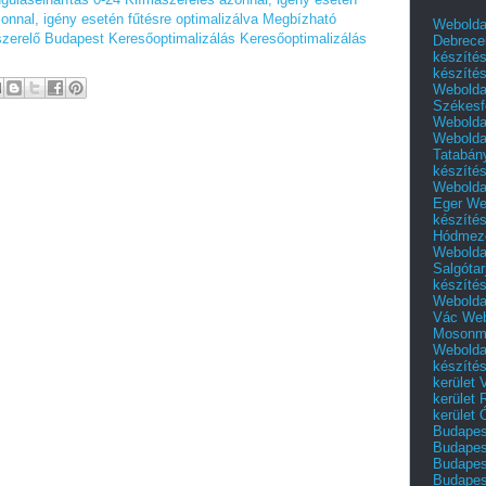
onnal, igény esetén fűtésre optimalizálva
Megbízható
Webolda
zerelő Budapest
Keresőoptimalizálás
Keresőoptimalizálás
Debrece
készíté
készíté
Webolda
Székesf
Webolda
Webolda
Tatabán
készíté
Webolda
Eger
We
készíté
Hódmező
Webolda
Salgótar
készíté
Webolda
Vác
Web
Mosonm
Webolda
készíté
kerület 
kerület
kerület
Budapest
Budapest
Budapest
Budapest