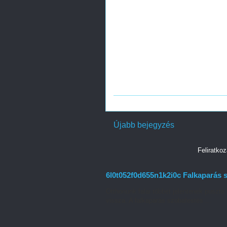
Újabb bejegyzés
Feliratko
6l0t052f0d655n1k2i0c Falkaparás s
Otthonunk falai többet jelentenek puszta 
vissza. A falkaparás szobafestés ...