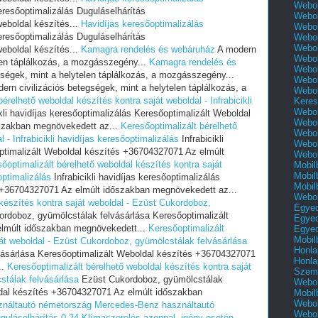
Webol
resőoptimalizálás Duguláselhárítás
Webol
eboldal készítés...
Havidíjas keresőoptimalizálás
Webol
resőoptimalizálás Duguláselhárítás
Webol
Webol
eboldal készítés...
Kamagra rendelés és webáruház
A modern
Webol
elen táplálkozás, a mozgásszegény...
Kamagra rendelés és
Webol
ségek, mint a helytelen táplálkozás, a mozgásszegény...
Webol
ern civilizációs betegségek, mint a helytelen táplálkozás, a
Webol
érelhető weboldal készítés kontra saját weboldal - Infrabicikli
Keres
Webol
kli havidíjas keresőoptimalizálás Keresőoptimalizált Weboldal
Webol
szakban megnövekedett az...
Keresőoptimalizált bérelhető
Webol
 - Infrabicikli havidíjas keresőoptimalizálás
Infrabicikli
Webol
optimalizált Weboldal készítés +36704327071 Az elmúlt
Webol
őoptimalizált bérelhető weboldal készítés kontra saját
Mobil
Mobil
optimalizálás
Infrabicikli havidíjas keresőoptimalizálás
Mobil
 +36704327071 Az elmúlt időszakban megnövekedett az...
Webol
 készítés kontra saját weboldal - Ezüst Cukordoboz,
Egyed
rdoboz, gyümölcstálak felvásárlása Keresőoptimalizált
Egyed
lmúlt időszakban megnövekedett...
Keresőoptimalizált
Egyed
Mobil
ját weboldal - Ezüst Cukordoboz, gyümölcstálak felvásárlása
Honla
ásárlása Keresőoptimalizált Weboldal készítés +36704327071
Honla
..
Keresőoptimalizált bérelhető weboldal készítés kontra saját
Szemé
stálak felvásárlása
Ezüst Cukordoboz, gyümölcstálak
Webol
ldal készítés +36704327071 Az elmúlt időszakban
Mobil
Webol
náltautó németország
Mercedes-Benz használtautó
Webol
guláselhárítás 0-24
Klímaszerelés azonnal, igény esetén