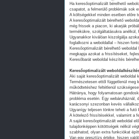
Ha keresőoptimalizált bérelhető webold
csapatot, a felmerülő problémák sok e
A költségekkel minden esetben előre tu
A keresőoptimalizált bérelhető webold
még frissek a piacon, ki akarják próbá
termékükre, szolgáltatásukra anélkül,
Ugyanakkor kiválóan kiszolgálja azoka
foglalkozni a weboldallal – hiszen fon
Keresőoptimalizált bérelhető weboldal 
megkapja azokat a frissítéseket, fejl
Keresőbarát weboldal készítés bérelhe
Keresőoptimalizált weboldalkészítés
Aki saját keresőoptimalizált weboldal k
Természetesen ettől függetlenül meg k
működtetéshez feltétlenül szükségesek
Hátránya, hogy folyamatosan gondoskodn
probléma esetén. Egy webáruháznál, d
karácsonyi szezonban kevés vállalkoz
Ugyanígy teljesen tönkre teheti a futó
A kötelező frissítésekkel, valamint a 
A saját keresőoptimalizált weboldal e
tulajdonképpen kötöttségek nélkül vég
szabhatod, olyan extra funkciókat épít
Van egy presztízs értéke, hiszen valób