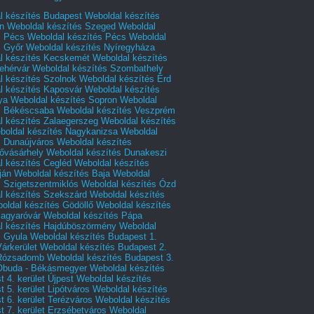
l készítés Budapest
Weboldal készítés
n
Weboldal készítés Szeged
Weboldal
s Pécs
Weboldal készítés Pécs
Weboldal
s Győr
Weboldal készítés Nyíregyháza
l készítés Kecskemét
Weboldal készítés
ehérvár
Weboldal készítés Szombathely
l készítés Szolnok
Weboldal készítés Érd
l készítés Kaposvár
Weboldal készítés
ya
Weboldal készítés Sopron
Weboldal
s Békéscsaba
Weboldal készítés Veszprém
l készítés Zalaegerszeg
Weboldal készítés
boldal készítés Nagykanizsa
Weboldal
s Dunaújváros
Weboldal készítés
vásárhely
Weboldal készítés Dunakeszi
l készítés Cegléd
Weboldal készítés
ján
Weboldal készítés Baja
Weboldal
s Szigetszentmiklós
Weboldal készítés Ózd
l készítés Szekszárd
Weboldal készítés
oldal készítés Gödöllő
Weboldal készítés
agyaróvár
Weboldal készítés Pápa
l készítés Hajdúböszörmény
Weboldal
s Gyula
Weboldal készítés Budapest 1.
Várkerület
Weboldal készítés Budapest 2.
 Rózsadomb
Weboldal készítés Budapest 3.
 Óbuda - Békásmegyer
Weboldal készítés
 4. kerület Újpest
Weboldal készítés
 5. kerület Lipótváros
Weboldal készítés
 6. kerület Terézváros
Weboldal készítés
 7. kerület Erzsébetváros
Weboldal