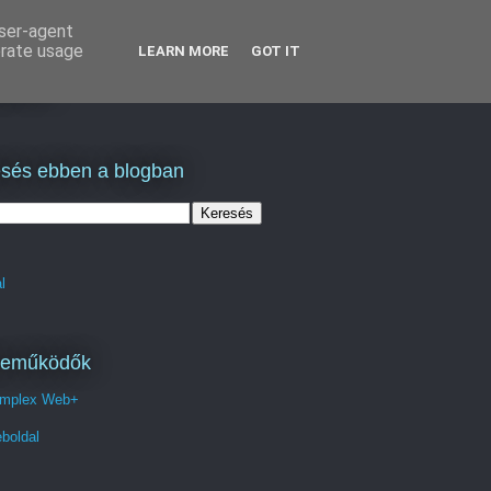
user-agent
erate usage
LEARN MORE
GOT IT
lás
sés ebben a blogban
l
reműködők
mplex Web+
boldal