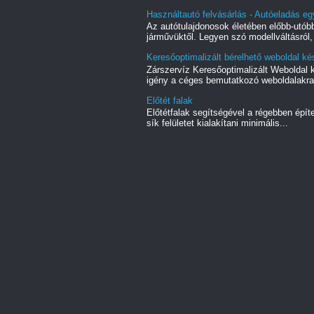
Használtautó felvásárlás - Autóeladás eg
Az autótulajdonosok életében előbb-utóbb
járművüktől. Legyen szó modellváltásról, 
Keresőoptimalizált bérelhető weboldal kés
Zárszervíz Keresőoptimalizált Weboldal
igény a céges bemutatkozó weboldalakra.
Előtét falak
Előtétfalak segítségével a régebben épít
sík felületet kialakítani minimális...