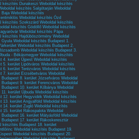
l készítés Dunakeszi
Weboldal készítés
Weboldal készítés Salgótarján
Weboldal
s Baja
Weboldal készítés
zentmiklós
Weboldal készítés Ózd
l készítés Szekszárd
Weboldal készítés
oldal készítés Gödöllő
Weboldal készítés
agyaróvár
Weboldal készítés Pápa
l készítés Hajdúböszörmény
Weboldal
s Gyula
Weboldal készítés Budapest 1.
Várkerület
Weboldal készítés Budapest 2.
 Rózsadomb
Weboldal készítés Budapest 3.
 Óbuda - Békásmegyer
Weboldal készítés
 4. kerület Újpest
Weboldal készítés
 5. kerület Lipótváros
Weboldal készítés
 6. kerület Terézváros
Weboldal készítés
 7. kerület Erzsébetváros
Weboldal
 Budapest 8. kerület Józsefváros
Weboldal
 Budapest 9. kerület Ferencváros
Weboldal
s Budapest 10. kerület Kőbánya
Weboldal
 11. kerület Újbuda
Weboldal készítés
t 12. kerület Hegyvidék
Weboldal készítés
 13. kerület Angyalföld
Weboldal készítés
 14. kerület Zugló
Weboldal készítés
 15. kerület Rákospalota
Weboldal
 Budapest 16. kerület Mátyásföld
Weboldal
 Budapest 17. kerület Rákoskeresztúr
 készítés Budapest 18. kerület
tlőrinc
Weboldal készítés Budapest 19.
Kispest
Weboldal készítés Budapest 20.
Pesterzsébet
Weboldal készítés Budapest