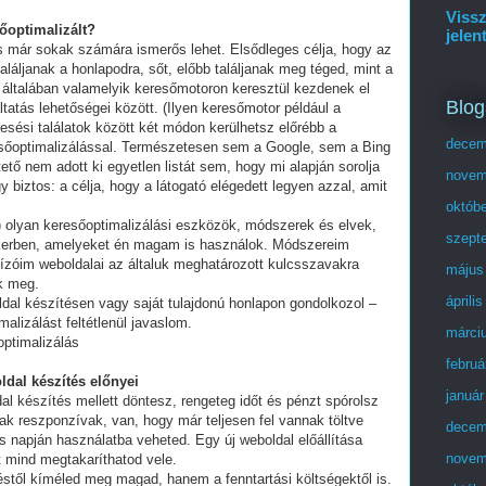
Vissz
sőoptimalizált?
jelen
és már sokak számára ismerős lehet. Elsődleges célja, hogy az
láljanak a honlapodra, sőt, előbb találjanak meg téged, mint a
 általában valamelyik keresőmotoron keresztül kezdenek el
Blog
tatás lehetőségei között. (Ilyen keresőmotor például a
esési találatok között két módon kerülhetsz előrébb a
decem
eresőoptimalizálással. Természetesen sem a Google, sem a Bing
ő nem adott ki egyetlen listát sem, hogy mi alapján sorolja
novem
y biztos: a célja, hogy a látogató elégedett legyen azzal, amit
októb
olyan keresőoptimalizálási eszközök, módszerek és elvek,
szept
ikerben, amelyeket én magam is használok. Módszereim
ízóim weboldalai az általuk meghatározott kulcsszavakra
május
ek meg.
áprili
ldal készítésen vagy saját tulajdonú honlapon gondolkozol –
alizálást feltétlenül javaslom.
márci
optimalizálás
februá
ldal készítés előnyei
január
al készítés mellett döntesz, rengeteg időt és pénzt spórolsz
ak reszponzívak, van, hogy már teljesen fel vannak töltve
decem
 napján használatba veheted. Egy új weboldal előállítása
novem
t mind megtakaríthatod vele.
stől kíméled meg magad, hanem a fenntartási költségektől is.