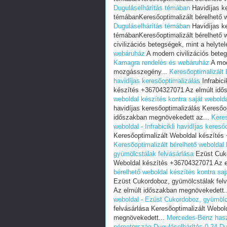
Duguláselhárítás témában
Havidíjas ke
témábanKeresőoptimalizált bérelhető w
Duguláselhárítás témában
Havidíjas ke
témábanKeresőoptimalizált bérelhető w
civilizációs betegségek, mint a helyt
webáruház
A modern civilizációs beteg
Kamagra rendelés és webáruház
A mod
mozgásszegény...
Keresőoptimalizált b
havidíjas keresőoptimalizálás
Infrabici
készítés +36704327071 Az elmúlt idő
weboldal készítés kontra saját weboldal
havidíjas keresőoptimalizálás Kereső
időszakban megnövekedett az...
Keres
weboldal - Infrabicikli havidíjas kereső
Keresőoptimalizált Weboldal készítés
Keresőoptimalizált bérelhető weboldal
gyümölcstálak felvásárlása
Ezüst Cuko
Weboldal készítés +36704327071 Az e
bérelhető weboldal készítés kontra sa
Ezüst Cukordoboz, gyümölcstálak felv
Az elmúlt időszakban megnövekedett.
weboldal - Ezüst Cukordoboz, gyümölc
felvásárlása Keresőoptimalizált Webo
megnövekedett...
Mercedes-Benz hasz
németország
Duguláselhárítás 0-24
Du