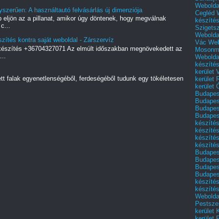
Webolda
yszerűen: A használtautó felvásárlás új dimenziója
Cegléd
 eljön az a pillanat, amikor úgy döntenek, hogy megválnak
készíté
c...
Szigets
Webolda
zítés kontra saját weboldal - Zárszervíz
Vác
Web
 készítés +36704327071 Az elmúlt időszakban megnövekedett az
Mosonm
..
Webolda
készíté
kerület 
ett falak egyenetlenségéből, ferdeségéből tudunk egy tökéletesen
kerület
kerület
Budapest
Budapest
Budapest
Budapest
készítés
készítés
készíté
készítés
Budapes
Budapest
Budapest
Budapest
készítés
készítés
Weboldal
Pestszen
kerület 
kerület 