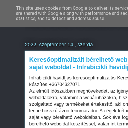
This site uses cookies from Google to deliver its servic
are shared with Google along with performance and secu
Weboldal készítés é
statistics, and to detect and address abuse.
2022. szeptember 14., szerda
Keresőoptimalizált bérelhető web
saját weboldal - Infrabicikli havi
Infrabicikli havidíjas keresőoptimalizálás Ker
készítés +36704327071
Az elmúlt időszakban megnövekedett az igén
weboldalakra, valamint a webáruházakra, his
szolgáltató vagy termékeket értékesítő, aki on
lenne hosszútávon fennmaradni. A cégek két i
saját vagy bérelhető weboldalban. Sok éve fo
bérelhető weboldal készítéssel, valamint term