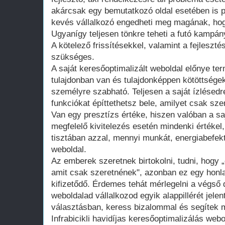
akárcsak egy bemutatkozó oldal esetében is 
kevés vállalkozó engedheti meg magának, hogy
Ugyanígy teljesen tönkre teheti a futó kampán
A kötelező frissítésekkel, valamint a fejleszté
szükséges.
A saját keresőoptimalizált weboldal előnye te
tulajdonban van és tulajdonképpen kötöttsége
személyre szabható. Teljesen a saját ízlésedr
funkciókat építtethetsz bele, amilyet csak szer
Van egy presztízs értéke, hiszen valóban a saj
megfelelő kivitelezés esetén mindenki értékel
tisztában azzal, mennyi munkát, energiabefekte
weboldal.
Az emberek szeretnek birtokolni, tudni, hogy 
amit csak szeretnének", azonban ez egy honla
kifizetődő. Érdemes tehát mérlegelni a végső d
weboldalad vállalkozod egyik alappillérét jelen
választásban, keress bizalommal és segítek m
Infrabicikli havidíjas keresőoptimalizálás web