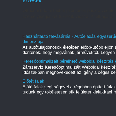
érzések
Otthonunk falai többet jelentenek puszta védőfelü
személyiségünket tükrözik vissza. A falkaparás 
Használtautó felvásárlás - Autóeladás egyszerűe
dimenziója
Az autótulajdonosok életében előbb-utóbb eljön a
döntenek, hogy megválnak járművüktől. Legyen s
Keresőoptimalizált bérelhető weboldal készítés 
Zárszervíz Keresőoptimalizált Weboldal készít
időszakban megnövekedett az igény a céges be
Előtét falak
Előtétfalak segítségével a régebben épített fal
tudunk egy tökéletesen sík felületet kialakítani m