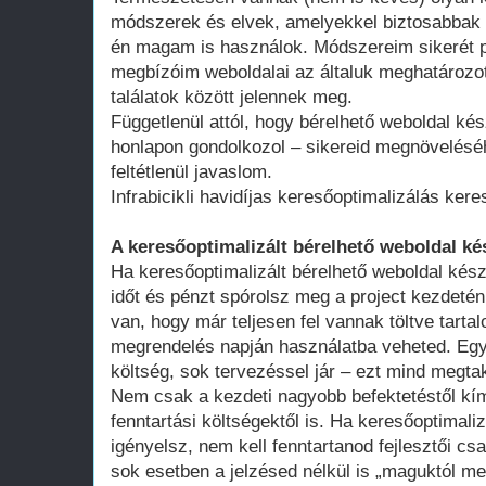
módszerek és elvek, amelyekkel biztosabbak 
én magam is használok. Módszereim sikerét p
megbízóim weboldalai az általuk meghatározot
találatok között jelennek meg.
Függetlenül attól, hogy bérelhető weboldal kés
honlapon gondolkozol – sikereid megnövelésé
feltétlenül javaslom.
Infrabicikli havidíjas keresőoptimalizálás ker
A keresőoptimalizált bérelhető weboldal ké
Ha keresőoptimalizált bérelhető weboldal kész
időt és pénzt spórolsz meg a project kezdeté
van, hogy már teljesen fel vannak töltve tart
megrendelés napján használatba veheted. Egy 
költség, sok tervezéssel jár – ezt mind megtak
Nem csak a kezdeti nagyobb befektetéstől k
fenntartási költségektől is. Ha keresőoptimali
igényelsz, nem kell fenntartanod fejlesztői cs
sok esetben a jelzésed nélkül is „maguktól m