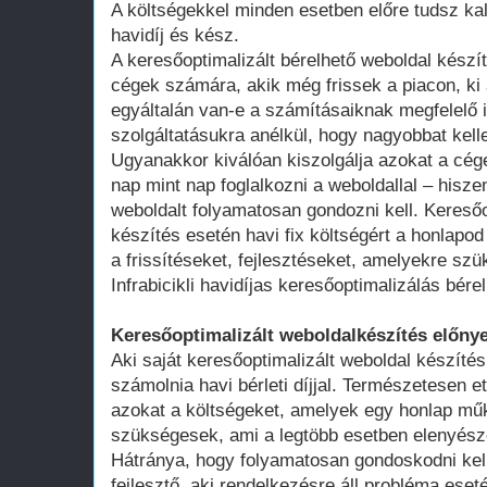
A költségekkel minden esetben előre tudsz kal
havidíj és kész.
A keresőoptimalizált bérelhető weboldal kész
cégek számára, akik még frissek a piacon, ki 
egyáltalán van-e a számításaiknak megfelelő 
szolgáltatásukra anélkül, hogy nagyobbat kell
Ugyanakkor kiválóan kiszolgálja azokat a cég
nap mint nap foglalkozni a weboldallal – hisze
weboldalt folyamatosan gondozni kell. Keresőo
készítés esetén havi fix költségért a honlap
a frissítéseket, fejlesztéseket, amelyekre szü
Infrabicikli havidíjas keresőoptimalizálás bér
Keresőoptimalizált weboldalkészítés előnye
Aki saját keresőoptimalizált weboldal készítés
számolnia havi bérleti díjjal. Természetesen ett
azokat a költségeket, amelyek egy honlap műk
szükségesek, ami a legtöbb esetben elenyésző
Hátránya, hogy folyamatosan gondoskodni kell
fejlesztő, aki rendelkezésre áll probléma ese