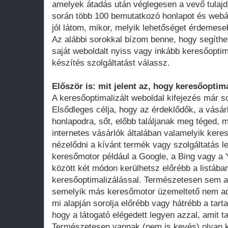
amelyek átadás után véglegesen a vevő tula
során több 100 bemutatkozó honlapot és webá
jól látom, mikor, melyik lehetőséget érdemese
Az alábbi sorokkal bízom benne, hogy segíthe
saját weboldalt nyiss vagy inkább keresőoptim
készítés szolgáltatást válassz.
Először is: mit jelent az, hogy keresőoptima
A keresőoptimalizált weboldal kifejezés már 
Elsődleges célja, hogy az érdeklődők, a vásár
honlapodra, sőt, előbb találjanak meg téged, 
internetes vásárlók általában valamelyik ker
nézelődni a kívánt termék vagy szolgáltatás le
keresőmotor például a Google, a Bing vagy a Y
között két módon kerülhetsz előrébb a listában
keresőoptimalizálással. Természetesen sem a
semelyik más keresőmotor üzemeltető nem adot
mi alapján sorolja előrébb vagy hátrébb a tarta
hogy a látogató elégedett legyen azzal, amit ta
Természetesen vannak (nem is kevés) olyan k