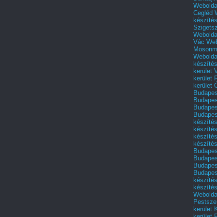
Webolda
Cegléd
készíté
Szigets
Webolda
Vác
Web
Mosonm
Webolda
készíté
kerület 
kerület
kerület
Budapest
Budapest
Budapest
Budapest
készítés
készítés
készíté
készítés
Budapes
Budapest
Budapest
Budapest
készítés
készítés
Weboldal
Pestszen
kerület 
kerület 