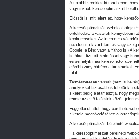
Az alábbi sorokkal bízom benne, hogy 
vagy inkább keresőoptimalizált bérelhe
Először is: mit jelent az, hogy keresőo
A keresőoptimalizált weboldal kifejez
érdeklődők, a vásárlók könnyebben ráta
konkurenseket. Az internetes vásárlók
nézelődni a kívánt termék vagy szolgál
Google, a Bing vagy a Yahoo is.) A ker
listában: fizetett hirdetéssel vagy k
és semelyik más keresőmotor üzemeltet
előrébb vagy hátrébb a tartalmakat. Eg
talál.
Természetesen vannak (nem is kevés) 
amelyekkel biztosabbak lehetünk a s
sikerét pedig alátámasztja, hogy megb
rendre az első találatok között jelenn
Függetlenül attól, hogy bérelhető webo
sikereid megnöveléséhez a keresőoptim
A keresőoptimalizált bérelhető webolda
Ha keresőoptimalizált bérelhető webold
meg a project kezdetén. Ezek az oldal