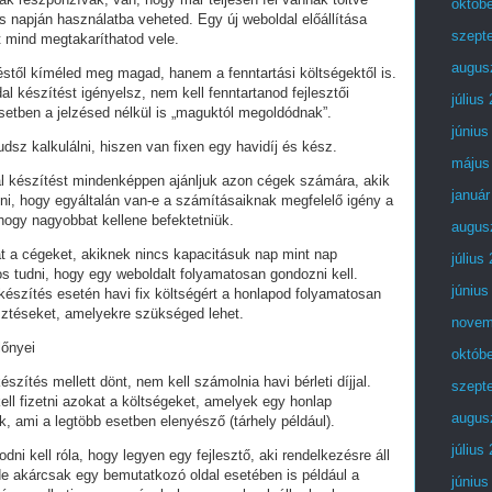
októb
 napján használatba veheted. Egy új weboldal előállítása
szept
t mind megtakaríthatod vele.
augus
stől kíméled meg magad, hanem a fenntartási költségektől is.
al készítést igényelsz, nem kell fenntartanod fejlesztői
július
setben a jelzésed nélkül is „maguktól megoldódnak”.
június
dsz kalkulálni, hiszen van fixen egy havidíj és kész.
május
al készítést mindenképpen ajánljuk azon cégek számára, akik
január
lni, hogy egyáltalán van-e a számításaiknak megfelelő igény a
 hogy nagyobbat kellene befektetniük.
augus
t a cégeket, akiknek nincs kapacitásuk nap mint nap
július
tos tudni, hogy egy weboldalt folyamatosan gondozni kell.
június
készítés esetén havi fix költségért a honlapod folyamatosan
esztéseket, amelyekre szükséged lehet.
novem
lőnyei
októb
észítés mellett dönt, nem kell számolnia havi bérleti díjjal.
szept
ell fizetni azokat a költségeket, amelyek egy honlap
augus
, ami a legtöbb esetben elenyésző (tárhely például).
július
i kell róla, hogy legyen egy fejlesztő, aki rendelkezésre áll
e akárcsak egy bemutatkozó oldal esetében is például a
június