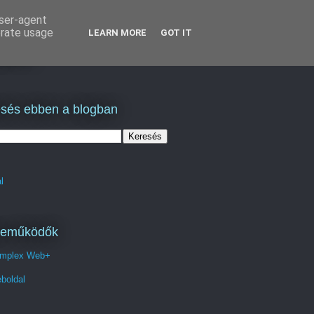
user-agent
erate usage
LEARN MORE
GOT IT
lás
sés ebben a blogban
l
reműködők
mplex Web+
boldal