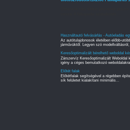
Otthonunk falai többet jelentenek puszta 
vissza. A falkaparás szobafestés ...
Használtautó felvásárlás - Autóeladás eg
Az autótulajdonosok életében előbb-utóbb
járművüktől. Legyen szó modellváltásról, 
Keresőoptimalizált bérelhető weboldal kés
Zárszervíz Keresőoptimalizált Weboldal
igény a céges bemutatkozó weboldalakra.
Előtét falak
Előtétfalak segítségével a régebben épít
sík felületet kialakítani minimális...