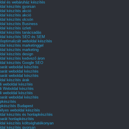
dal és webáruház készítés
dal készítés gyorsan
dal készítés akció
dal készítés akció
dal készítés olcsón
dal készítés Business
dal készítés üzleti
dal készítés tanácsadás
dal készítés SEO és SEM
őoptimalizált weboldal készítés
dal készítés marketinggel
dal készítés marketing
dal készítés design
dal készítés kedvező áron
dal készítés Google SEO
barát weboldal készítés
barát weboldal készítés
barát weboldal készítés
dal készítés árak
i weboldal készítés
i Weboldal készítés
i weboldal készítés
barát weboldal készítés
pkészítés
pkészítés Budapest
lyes weboldal készítés
dal készítés és honlapkészítés
barát honlapkészítés
dal készítés költséghatékonyan
dal készítés gyorsan