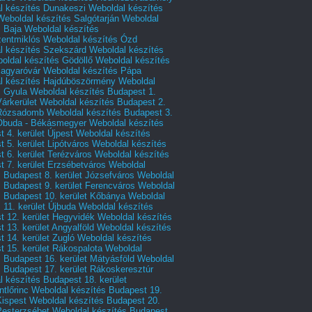
l készítés Dunakeszi
Weboldal készítés
Weboldal készítés Salgótarján
Weboldal
s Baja
Weboldal készítés
zentmiklós
Weboldal készítés Ózd
l készítés Szekszárd
Weboldal készítés
oldal készítés Gödöllő
Weboldal készítés
agyaróvár
Weboldal készítés Pápa
l készítés Hajdúböszörmény
Weboldal
s Gyula
Weboldal készítés Budapest 1.
Várkerület
Weboldal készítés Budapest 2.
 Rózsadomb
Weboldal készítés Budapest 3.
 Óbuda - Békásmegyer
Weboldal készítés
 4. kerület Újpest
Weboldal készítés
 5. kerület Lipótváros
Weboldal készítés
 6. kerület Terézváros
Weboldal készítés
 7. kerület Erzsébetváros
Weboldal
 Budapest 8. kerület Józsefváros
Weboldal
 Budapest 9. kerület Ferencváros
Weboldal
s Budapest 10. kerület Kőbánya
Weboldal
 11. kerület Újbuda
Weboldal készítés
t 12. kerület Hegyvidék
Weboldal készítés
 13. kerület Angyalföld
Weboldal készítés
 14. kerület Zugló
Weboldal készítés
 15. kerület Rákospalota
Weboldal
 Budapest 16. kerület Mátyásföld
Weboldal
 Budapest 17. kerület Rákoskeresztúr
 készítés Budapest 18. kerület
tlőrinc
Weboldal készítés Budapest 19.
Kispest
Weboldal készítés Budapest 20.
Pesterzsébet
Weboldal készítés Budapest