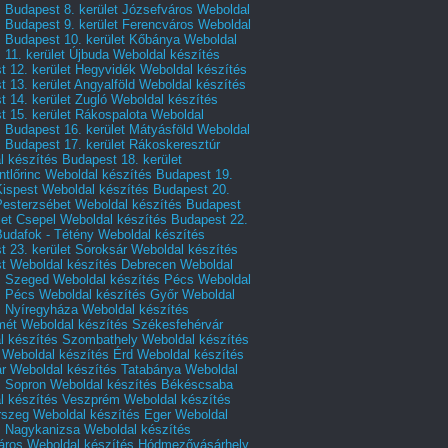
 Budapest 8. kerület Józsefváros
Weboldal
 Budapest 9. kerület Ferencváros
Weboldal
s Budapest 10. kerület Kőbánya
Weboldal
 11. kerület Újbuda
Weboldal készítés
t 12. kerület Hegyvidék
Weboldal készítés
 13. kerület Angyalföld
Weboldal készítés
 14. kerület Zugló
Weboldal készítés
 15. kerület Rákospalota
Weboldal
 Budapest 16. kerület Mátyásföld
Weboldal
 Budapest 17. kerület Rákoskeresztúr
 készítés Budapest 18. kerület
tlőrinc
Weboldal készítés Budapest 19.
Kispest
Weboldal készítés Budapest 20.
Pesterzsébet
Weboldal készítés Budapest
let Csepel
Weboldal készítés Budapest 22.
Budafok - Tétény
Weboldal készítés
 23. kerület Soroksár
Weboldal készítés
t
Weboldal készítés Debrecen
Weboldal
s Szeged
Weboldal készítés Pécs
Weboldal
s Pécs
Weboldal készítés Győr
Weboldal
s Nyíregyháza
Weboldal készítés
mét
Weboldal készítés Székesfehérvár
l készítés Szombathely
Weboldal készítés
Weboldal készítés Érd
Weboldal készítés
r
Weboldal készítés Tatabánya
Weboldal
s Sopron
Weboldal készítés Békéscsaba
l készítés Veszprém
Weboldal készítés
rszeg
Weboldal készítés Eger
Weboldal
s Nagykanizsa
Weboldal készítés
áros
Weboldal készítés Hódmezővásárhely