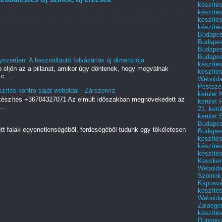
készítés
készítés
védőfelületnél - életterünk hangulatát, személyiségünket tükrözik
készíté
készítés
Budapes
Budapest
Budapest
Budapest
yszerűen: A használtautó felvásárlás új dimenziója
készítés
 eljön az a pillanat, amikor úgy döntenek, hogy megválnak
készítés
c...
Weboldal
Pestszen
zítés kontra saját weboldal - Zárszervíz
kerület 
 készítés +36704327071 Az elmúlt időszakban megnövekedett az
kerület 
..
21. kerü
kerület 
Budapest
ett falak egyenetlenségéből, ferdeségéből tudunk egy tökéletesen
Budapes
készíté
készíté
készíté
Kecske
Webolda
Szolnok
Kaposvá
készíté
Webolda
Zalaege
készíté
Dunaújv