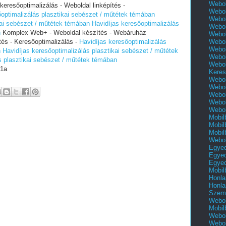
Webol
esőoptimalizálás - Weboldal linképítés -
Webol
őoptimalizálás plasztikai sebészet / műtétek témában
Webol
kai sebészet / műtétek témában
Havidíjas keresőoptimalizálás
Webol
n
Komplex Web+ - Weboldal készítés - Webáruház
Webol
Webol
tés - Keresőoptimalizálás -
Havidíjas keresőoptimalizálás
Webol
n
Havidíjas keresőoptimalizálás plasztikai sebészet / műtétek
Webol
s plasztikai sebészet / műtétek témában
Webol
1a
Keres
Webol
Webol
Webol
Webol
Webol
Mobil
Mobil
Mobil
Webol
Egyed
Egyed
Egyed
Mobil
Honla
Honla
Szemé
Webol
Mobil
Webol
Webol