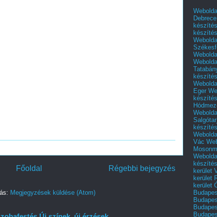
Webolda
Debrece
készíté
készíté
Webolda
Székesf
Webolda
Webolda
Tatabán
készíté
Webolda
Eger
We
készíté
Hódmező
Webolda
Salgótar
készíté
Webolda
Vác
Web
Mosonm
Webolda
készíté
Főoldal
Régebbi bejegyzés
kerület 
kerület
kerület
Budapest
zás:
Megjegyzések küldése (Atom)
Budapest
Budapest
Budapest
zobafestés Új színek, új érzések