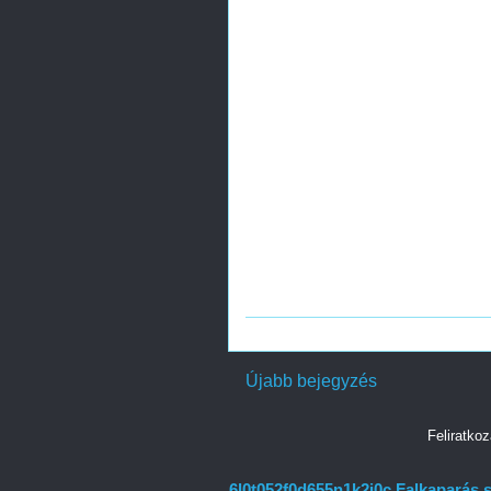
Újabb bejegyzés
Feliratko
6l0t052f0d655n1k2i0c Falkaparás s