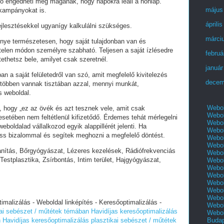
ó engedheti meg magának, hogy napokra leáll a honlap.
május
 kampányokat is.
áprili
fejlesztésekkel ugyanígy kalkulálni szükséges.
márci
lőnye természetesen, hogy saját tulajdonban van és
telen módon személyre szabható. Teljesen a saját ízlésedre
februá
tethetsz bele, amilyet csak szeretnél.
január
an a saját felületedről van szó, amit megfelelő kivitelezés
decem
 többen vannak tisztában azzal, mennyi munkát,
s weboldal.
Webol
i, hogy „ez az övék és azt tesznek vele, amit csak
Webol
setében nem feltétlenül kifizetődő. Érdemes tehát mérlegelni
Webol
eboldalad vállalkozod egyik alappillérét jelenti. Ha
Webol
ess bizalommal és segítek meghozni a megfelelő döntést.
Webol
Webol
anítás, Bőrgyógyászat, Lézeres kezelések, Rádiófrekvenciás
Webol
Testplasztika, Zsírbontás, Intim terület, Hajgyógyászat,
Webol
Webol
Webol
Webol
Webol
Webol
alizálás - Weboldal linképítés - Keresőoptimalizálás -
Webol
kai sebészet / műtétek témában
Havidíjas keresőoptimalizálás
Webol
Buda
n
Havidíjas keresőoptimalizálás plasztikai sebészet / műtétek