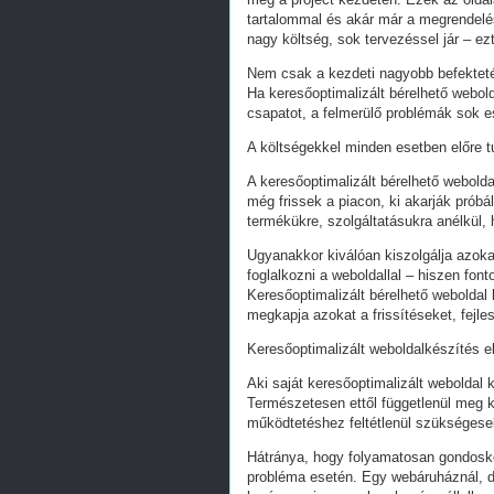
tartalommal és akár már a megrendelés
nagy költség, sok tervezéssel jár – ez
Nem csak a kezdeti nagyobb befekteté
Ha keresőoptimalizált bérelhető webold
csapatot, a felmerülő problémák sok e
A költségekkel minden esetben előre tu
A keresőoptimalizált bérelhető webold
még frissek a piacon, ki akarják próbá
termékükre, szolgáltatásukra anélkül,
Ugyanakkor kiválóan kiszolgálja azoka
foglalkozni a weboldallal – hiszen fon
Keresőoptimalizált bérelhető weboldal 
megkapja azokat a frissítéseket, fejl
Keresőoptimalizált weboldalkészítés e
Aki saját keresőoptimalizált weboldal k
Természetesen ettől függetlenül meg k
működtetéshez feltétlenül szükségesek
Hátránya, hogy folyamatosan gondoskodn
probléma esetén. Egy webáruháznál, d