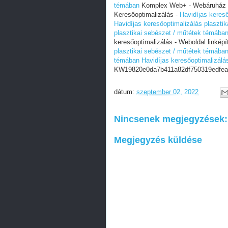
témában
Komplex Web+ - Webáruház ker
Keresőoptimalizálás -
Havidíjas keres
Havidíjas keresőoptimalizálás plaszti
plasztikai sebészet / műtétek témába
keresőoptimalizálás - Weboldal linképí
plasztikai sebészet / műtétek témába
témában
Havidíjas keresőoptimalizálá
KW19820e0da7b411a82df750319edfea
dátum:
szeptember 02, 2022
Nincsenek megjegyzések:
Megjegyzés küldése