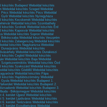
l készítés Budapest
Weboldal készítés
n
Weboldal készítés Szeged
Weboldal
s Pécs
Weboldal készítés Pécs
Weboldal
s Győr
Weboldal készítés Nyíregyháza
l készítés Kecskemét
Weboldal készítés
ehérvár
Weboldal készítés Szombathely
l készítés Szolnok
Weboldal készítés Érd
l készítés Kaposvár
Weboldal készítés
ya
Weboldal készítés Sopron
Weboldal
s Békéscsaba
Weboldal készítés Veszprém
l készítés Zalaegerszeg
Weboldal készítés
boldal készítés Nagykanizsa
Weboldal
s Dunaújváros
Weboldal készítés
vásárhely
Weboldal készítés Dunakeszi
l készítés Cegléd
Weboldal készítés
ján
Weboldal készítés Baja
Weboldal
s Szigetszentmiklós
Weboldal készítés Ózd
l készítés Szekszárd
Weboldal készítés
oldal készítés Gödöllő
Weboldal készítés
agyaróvár
Weboldal készítés Pápa
l készítés Hajdúböszörmény
Weboldal
s Gyula
Weboldal készítés Budapest 1.
Várkerület
Weboldal készítés Budapest 2.
 Rózsadomb
Weboldal készítés Budapest 3.
 Óbuda - Békásmegyer
Weboldal készítés
 4. kerület Újpest
Weboldal készítés
 5. kerület Lipótváros
Weboldal készítés
 6. kerület Terézváros
Weboldal készítés
 7. kerület Erzsébetváros
Weboldal