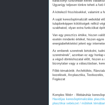
karácsonyi szezonban kevés vállalkoz
Ugyanígy teljesen tönkre teheti a futó
A kötelező frissítésekkel, valamint a 
A saját keresőoptimalizált weboldal e
tulajdonképpen kötöttségek nélkül vég
szabhatod, olyan extra funkciókat épít
Van egy presztízs értéke, hiszen valób
esetén mindenki értékel, hiszen egyre
energiabefektetést jelent egy internete
Az emberek szeretnek birtokolni, tudn
szeretnének”, azonban ez egy honlap e
a végső döntéshozatal előtt, hiszen a w
bizonytalan vagy a választásban, ker
Főbb témakörök: Arcfeltöltés, Ránctal
kezelések, Arcplasztika, Testkezelés, 
Fogászat
Komplex Web+ - Webáruház keresőoptim
Havidíjas keresőoptimalizálás plaszti
plasztikai sebészet / műtétek témába