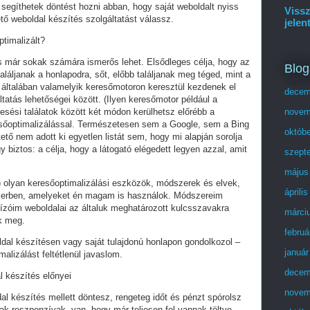
segíthetek döntést hozni abban, hogy saját weboldalt nyiss
Vissz
tő weboldal készítés szolgáltatást válassz.
jelen
ptimalizált?
és már sokak számára ismerős lehet. Elsődleges célja, hogy az
Blog
láljanak a honlapodra, sőt, előbb találjanak meg téged, mint a
 általában valamelyik keresőmotoron keresztül kezdenek el
decem
tatás lehetőségei között. (Ilyen keresőmotor például a
esési találatok között két módon kerülhetsz előrébb a
novem
eresőoptimalizálással. Természetesen sem a Google, sem a Bing
októb
ő nem adott ki egyetlen listát sem, hogy mi alapján sorolja
y biztos: a célja, hogy a látogató elégedett legyen azzal, amit
szept
május
olyan keresőoptimalizálási eszközök, módszerek és elvek,
áprili
ikerben, amelyeket én magam is használok. Módszereim
ízóim weboldalai az általuk meghatározott kulcsszavakra
márci
ek meg.
februá
ldal készítésen vagy saját tulajdonú honlapon gondolkozol –
január
alizálást feltétlenül javaslom.
decem
l készítés előnyei
novem
al készítés mellett döntesz, rengeteg időt és pénzt spórolsz
ak reszponzívak, van, hogy már teljesen fel vannak töltve