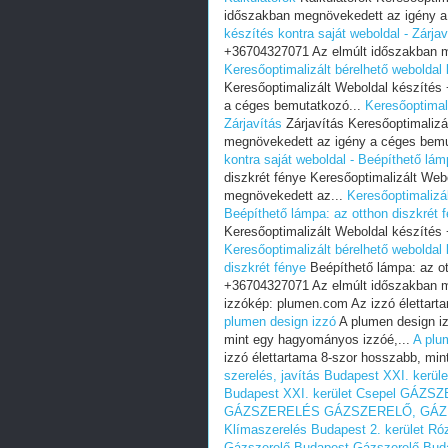
időszakban megnövekedett az igény a
készítés kontra saját weboldal - Zárjav
+36704327071 Az elmúlt időszakban m
Keresőoptimalizált bérelhető weboldal 
Keresőoptimalizált Weboldal készíté
a céges bemutatkozó...
Keresőoptimali
Zárjavítás
Zárjavítás Keresőoptimaliz
megnövekedett az igény a céges bemu
kontra saját weboldal - Beépíthető lám
diszkrét fénye Keresőoptimalizált We
megnövekedett az...
Keresőoptimalizál
Beépíthető lámpa: az otthon diszkrét 
Keresőoptimalizált Weboldal készítés
Keresőoptimalizált bérelhető weboldal 
diszkrét fénye
Beépíthető lámpa: az ot
+36704327071 Az elmúlt időszakban m
izzókép: plumen.com Az izzó élettart
plumen design izzó
A plumen design iz
mint egy hagyományos izzóé,...
A plu
izzó élettartama 8-szor hosszabb, mi
szerelés, javítás Budapest XXI. kerül
Budapest XXI. kerület Csepel
GÁZSZE
GÁZSZERELÉS
GÁZSZERELŐ, GÁZ
Klímaszerelés Budapest 2. kerület R
Gázszerelő Budapest
Gázszerelő Bud