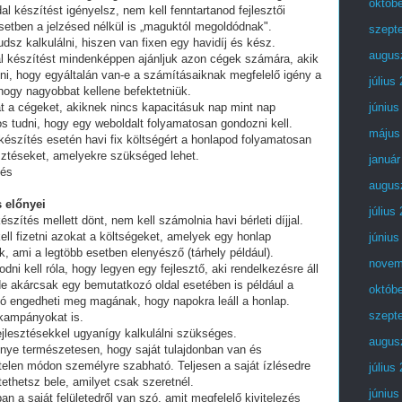
októb
al készítést igényelsz, nem kell fenntartanod fejlesztői
setben a jelzésed nélkül is „maguktól megoldódnak".
szept
dsz kalkulálni, hiszen van fixen egy havidíj és kész.
augus
al készítést mindenképpen ajánljuk azon cégek számára, akik
lni, hogy egyáltalán van-e a számításaiknak megfelelő igény a
július
 hogy nagyobbat kellene befektetniük.
t a cégeket, akiknek nincs kapacitásuk nap mint nap
június
tos tudni, hogy egy weboldalt folyamatosan gondozni kell.
május
készítés esetén havi fix költségért a honlapod folyamatosan
esztéseket, amelyekre szükséged lehet.
január
tés
augus
 előnyei
július
észítés mellett dönt, nem kell számolnia havi bérleti díjjal.
ell fizetni azokat a költségeket, amelyek egy honlap
június
, ami a legtöbb esetben elenyésző (tárhely például).
novem
i kell róla, hogy legyen egy fejlesztő, aki rendelkezésre áll
e akárcsak egy bemutatkozó oldal esetében is például a
októb
ó engedheti meg magának, hogy napokra leáll a honlap.
szept
 kampányokat is.
fejlesztésekkel ugyanígy kalkulálni szükséges.
augus
lőnye természetesen, hogy saját tulajdonban van és
telen módon személyre szabható. Teljesen a saját ízlésedre
július
tethetsz bele, amilyet csak szeretnél.
június
an a saját felületedről van szó, amit megfelelő kivitelezés