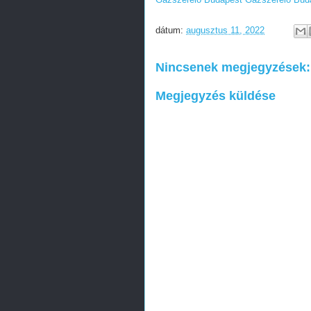
dátum:
augusztus 11, 2022
Nincsenek megjegyzések:
Megjegyzés küldése