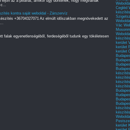
 eljön az a pillanat, amikor úgy döntenek, hogy megválnak
Webolda
c...
Cegléd
készíté
zítés kontra saját weboldal - Zárszervíz
Szigets
 készítés +36704327071 Az elmúlt időszakban megnövekedett az
Webolda
..
Vác
Web
Mosonm
Webolda
ett falak egyenetlenségéből, ferdeségéből tudunk egy tökéletesen
készíté
kerület 
kerület
kerület
Budapest
Budapest
Budapest
Budapest
készítés
készítés
készíté
készítés
Budapes
Budapest
Budapest
Budapest
készítés
készítés
Weboldal
Pestszen
kerület 
kerület 