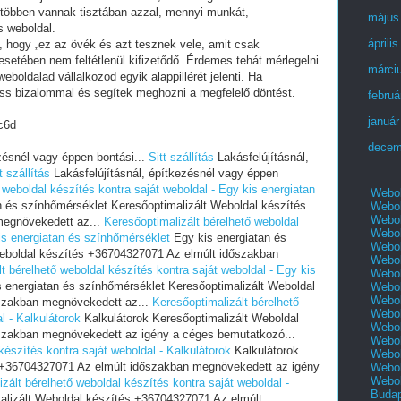
 többen vannak tisztában azzal, mennyi munkát,
május
s weboldal.
áprili
i, hogy „ez az övék és azt tesznek vele, amit csak
setében nem feltétlenül kifizetődő. Érdemes tehát mérlegelni
márci
eboldalad vállalkozod egyik alappillérét jelenti. Ha
ess bizalommal és segítek meghozni a megfelelő döntést.
februá
január
c6d
decem
zésnél vagy éppen bontási...
Sitt szállítás
Lakásfelújításnál,
t szállítás
Lakásfelújításnál, építkezésnél vagy éppen
 weboldal készítés kontra saját weboldal - Egy kis energiatan
Webol
 és színhőmérséklet Keresőoptimalizált Weboldal készítés
Webol
Webol
megnövekedett az...
Keresőoptimalizált bérelhető weboldal
Webol
kis energiatan és színhőmérséklet
Egy kis energiatan és
Webol
eboldal készítés +36704327071 Az elmúlt időszakban
Webol
t bérelhető weboldal készítés kontra saját weboldal - Egy kis
Webol
 energiatan és színhőmérséklet Keresőoptimalizált Weboldal
Webol
Webol
szakban megnövekedett az...
Keresőoptimalizált bérelhető
Webol
l - Kalkulátorok
Kalkulátorok Keresőoptimalizált Weboldal
Webol
szakban megnövekedett az igény a céges bemutatkozó...
Webol
készítés kontra saját weboldal - Kalkulátorok
Kalkulátorok
Webol
s +36704327071 Az elmúlt időszakban megnövekedett az igény
Webol
Webol
zált bérelhető weboldal készítés kontra saját weboldal -
Buda
alizált Weboldal készítés +36704327071 Az elmúlt