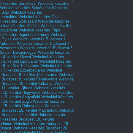
l készítés Dunakeszi
Weboldal készítés
Weboldal készítés Salgótarján
Weboldal
s Baja
Weboldal készítés
zentmiklós
Weboldal készítés Ózd
l készítés Szekszárd
Weboldal készítés
oldal készítés Gödöllő
Weboldal készítés
agyaróvár
Weboldal készítés Pápa
l készítés Hajdúböszörmény
Weboldal
s Gyula
Weboldal készítés Budapest 1.
Várkerület
Weboldal készítés Budapest 2.
 Rózsadomb
Weboldal készítés Budapest 3.
 Óbuda - Békásmegyer
Weboldal készítés
 4. kerület Újpest
Weboldal készítés
 5. kerület Lipótváros
Weboldal készítés
 6. kerület Terézváros
Weboldal készítés
 7. kerület Erzsébetváros
Weboldal
 Budapest 8. kerület Józsefváros
Weboldal
 Budapest 9. kerület Ferencváros
Weboldal
s Budapest 10. kerület Kőbánya
Weboldal
 11. kerület Újbuda
Weboldal készítés
t 12. kerület Hegyvidék
Weboldal készítés
 13. kerület Angyalföld
Weboldal készítés
 14. kerület Zugló
Weboldal készítés
 15. kerület Rákospalota
Weboldal
 Budapest 16. kerület Mátyásföld
Weboldal
 Budapest 17. kerület Rákoskeresztúr
 készítés Budapest 18. kerület
tlőrinc
Weboldal készítés Budapest 19.
Kispest
Weboldal készítés Budapest 20.
Pesterzsébet
Weboldal készítés Budapest