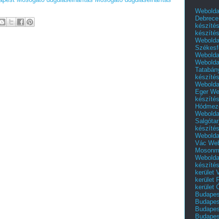
Webolda
Debrece
készíté
készíté
Webolda
Székesf
Webolda
Webolda
Tatabán
készíté
Webolda
Eger
We
készíté
Hódmező
Webolda
Salgótar
készíté
Webolda
Vác
Web
Mosonm
Webolda
készíté
kerület 
kerület
kerület
Budapest
Budapest
Budapest
Budapest