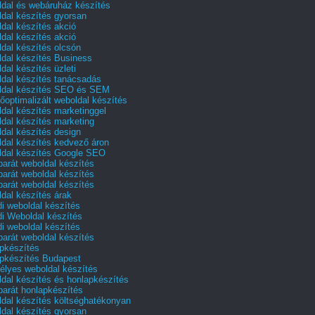
dal és webáruház készítés
dal készítés gyorsan
dal készítés akció
dal készítés akció
dal készítés olcsón
dal készítés Business
dal készítés üzleti
dal készítés tanácsadás
dal készítés SEO és SEM
őoptimalizált weboldal készítés
dal készítés marketinggel
dal készítés marketing
dal készítés design
dal készítés kedvező áron
dal készítés Google SEO
barát weboldal készítés
barát weboldal készítés
barát weboldal készítés
dal készítés árak
i weboldal készítés
i Weboldal készítés
i weboldal készítés
barát weboldal készítés
pkészítés
pkészítés Budapest
lyes weboldal készítés
dal készítés és honlapkészítés
barát honlapkészítés
dal készítés költséghatékonyan
dal készítés gyorsan