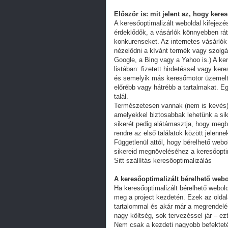
Először is: mit jelent az, hogy kere
A keresőoptimalizált weboldal kifejez
érdeklődők, a vásárlók könnyebben ráta
konkurenseket. Az internetes vásárlók
nézelődni a kívánt termék vagy szolgál
Google, a Bing vagy a Yahoo is.) A ker
listában: fizetett hirdetéssel vagy k
és semelyik más keresőmotor üzemeltet
előrébb vagy hátrébb a tartalmakat. Eg
talál.
Természetesen vannak (nem is kevés) 
amelyekkel biztosabbak lehetünk a s
sikerét pedig alátámasztja, hogy megb
rendre az első találatok között jelenn
Függetlenül attól, hogy bérelhető webo
sikereid megnöveléséhez a keresőoptim
Sitt szállítás keresőoptimalizálás
A keresőoptimalizált bérelhető webo
Ha keresőoptimalizált bérelhető webold
meg a project kezdetén. Ezek az oldal
tartalommal és akár már a megrendelés
nagy költség, sok tervezéssel jár – ez
Nem csak a kezdeti nagyobb befekteté