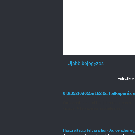
Újabb bejegyzés
Feliratko
6l0t052f0d655n1k2i0c Falkaparás s
Otthonunk falai többet jelentenek puszta 
vissza. A falkaparás szobafestés ...
Használtautó felvásárlás - Autóeladás eg