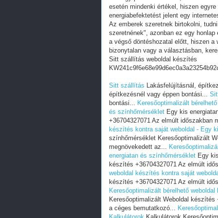
esetén mindenki értékel, hiszen egyre
energiabefektetést jelent egy internete
Az emberek szeretnek birtokolni, tudn
szeretnének", azonban ez egy honlap e
a végső döntéshozatal előtt, hiszen a w
bizonytalan vagy a választásban, ker
Sitt szállítás weboldal készítés
KW241c9f6e68e99d6ec0a3a23254b92
Sitt szállítás
Lakásfelújításnál, építke
építkezésnél vagy éppen bontási...
Sit
bontási...
Keresőoptimalizált bérelhető
és színhőmérséklet
Egy kis energiatan
+36704327071 Az elmúlt időszakban 
készítés kontra saját weboldal - Egy 
színhőmérséklet Keresőoptimalizált W
megnövekedett az...
Keresőoptimalizál
energiatan és színhőmérséklet
Egy kis
készítés +36704327071 Az elmúlt idő
weboldal készítés kontra saját webolda
készítés +36704327071 Az elmúlt idő
Keresőoptimalizált bérelhető weboldal 
Keresőoptimalizált Weboldal készíté
a céges bemutatkozó...
Keresőoptimali
Kalkulátorok
Kalkulátorok Keresőoptim