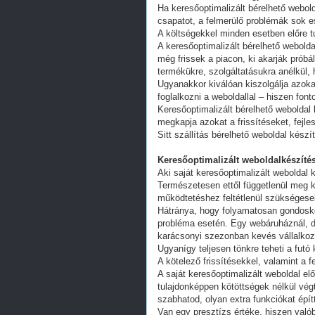
Ha keresőoptimalizált bérelhető webold
csapatot, a felmerülő problémák sok e
A költségekkel minden esetben előre tu
A keresőoptimalizált bérelhető webold
még frissek a piacon, ki akarják próbá
termékükre, szolgáltatásukra anélkül,
Ugyanakkor kiválóan kiszolgálja azoka
foglalkozni a weboldallal – hiszen fon
Keresőoptimalizált bérelhető weboldal 
megkapja azokat a frissítéseket, fejl
Sitt szállítás bérelhető weboldal készí
Keresőoptimalizált weboldalkészítés
Aki saját keresőoptimalizált weboldal k
Természetesen ettől függetlenül meg k
működtetéshez feltétlenül szükségesek
Hátránya, hogy folyamatosan gondoskodn
probléma esetén. Egy webáruháznál, d
karácsonyi szezonban kevés vállalkoz
Ugyanígy teljesen tönkre teheti a futó
A kötelező frissítésekkel, valamint a 
A saját keresőoptimalizált weboldal e
tulajdonképpen kötöttségek nélkül vég
szabhatod, olyan extra funkciókat épít
Van egy presztízs értéke, hiszen valób