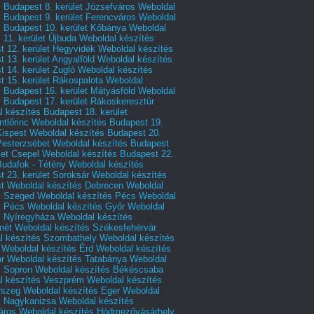
 Budapest 8. kerület Józsefváros
Weboldal
 Budapest 9. kerület Ferencváros
Weboldal
s Budapest 10. kerület Kőbánya
Weboldal
 11. kerület Újbuda
Weboldal készítés
t 12. kerület Hegyvidék
Weboldal készítés
 13. kerület Angyalföld
Weboldal készítés
 14. kerület Zugló
Weboldal készítés
 15. kerület Rákospalota
Weboldal
 Budapest 16. kerület Mátyásföld
Weboldal
 Budapest 17. kerület Rákoskeresztúr
 készítés Budapest 18. kerület
tlőrinc
Weboldal készítés Budapest 19.
Kispest
Weboldal készítés Budapest 20.
Pesterzsébet
Weboldal készítés Budapest
let Csepel
Weboldal készítés Budapest 22.
Budafok - Tétény
Weboldal készítés
 23. kerület Soroksár
Weboldal készítés
t
Weboldal készítés Debrecen
Weboldal
s Szeged
Weboldal készítés Pécs
Weboldal
s Pécs
Weboldal készítés Győr
Weboldal
s Nyíregyháza
Weboldal készítés
mét
Weboldal készítés Székesfehérvár
l készítés Szombathely
Weboldal készítés
Weboldal készítés Érd
Weboldal készítés
r
Weboldal készítés Tatabánya
Weboldal
s Sopron
Weboldal készítés Békéscsaba
l készítés Veszprém
Weboldal készítés
rszeg
Weboldal készítés Eger
Weboldal
s Nagykanizsa
Weboldal készítés
áros
Weboldal készítés Hódmezővásárhely