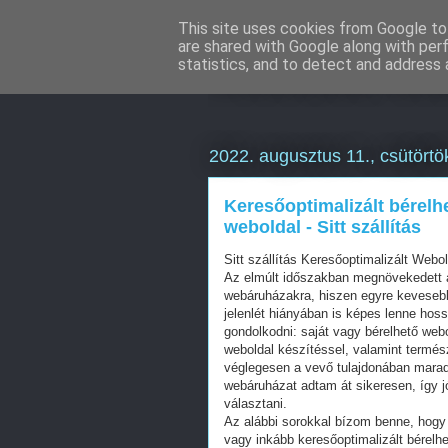
This site uses cookies from Google to 
are shared with Google along with per
Weboldal kész
statistics, and to detect and address 
2022. augusztus 11., csütörtö
Keresőoptimalizált bérelh
weboldal - Sitt szállítás
Sitt szállítás Keresőoptimalizált Web
Az elmúlt időszakban megnövekedett a
webáruházakra, hiszen egyre kevesebb 
jelenlét hiányában is képes lenne hos
gondolkodni: saját vagy bérelhető web
weboldal készítéssel, valamint termés
véglegesen a vevő tulajdonában mara
webáruházat adtam át sikeresen, így j
választani.
Az alábbi sorokkal bízom benne, hogy 
vagy inkább keresőoptimalizált bérelhe