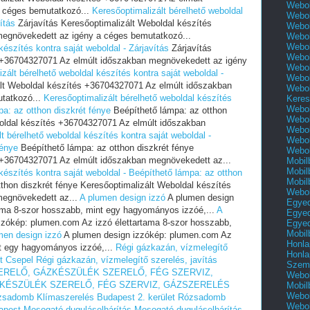
Webol
 céges bemutatkozó...
Keresőoptimalizált bérelhető weboldal
Webol
ítás
Zárjavítás Keresőoptimalizált Weboldal készítés
Webol
egnövekedett az igény a céges bemutatkozó...
Webol
Webol
készítés kontra saját weboldal - Zárjavítás
Zárjavítás
Webol
s +36704327071 Az elmúlt időszakban megnövekedett az igény
Webol
zált bérelhető weboldal készítés kontra saját weboldal -
Webol
ált Weboldal készítés +36704327071 Az elmúlt időszakban
Webol
tatkozó...
Keresőoptimalizált bérelhető weboldal készítés
Keres
Webol
pa: az otthon diszkrét fénye
Beépíthető lámpa: az otthon
Webol
boldal készítés +36704327071 Az elmúlt időszakban
Webol
t bérelhető weboldal készítés kontra saját weboldal -
Webol
fénye
Beépíthető lámpa: az otthon diszkrét fénye
Webol
 +36704327071 Az elmúlt időszakban megnövekedett az...
Mobil
Mobil
készítés kontra saját weboldal - Beépíthető lámpa: az otthon
Mobil
thon diszkrét fénye Keresőoptimalizált Weboldal készítés
Webol
egnövekedett az...
A plumen design izzó
A plumen design
Egyed
ama 8-szor hosszabb, mint egy hagyományos izzóé,...
A
Egyed
zókép: plumen.com Az izzó élettartama 8-szor hosszabb,
Egyed
Mobil
men design izzó
A plumen design izzókép: plumen.com Az
Honla
nt egy hagyományos izzóé,...
Régi gázkazán, vízmelegítő
Honla
et Csepel
Régi gázkazán, vízmelegítő szerelés, javítás
Szemé
RELŐ, GÁZKÉSZÜLÉK SZERELŐ, FÉG SZERVIZ,
Webol
KÉSZÜLÉK SZERELŐ, FÉG SZERVIZ, GÁZSZERELÉS
Mobil
Webol
ózsadomb
Klímaszerelés Budapest 2. kerület Rózsadomb
Webol
apest
Mosogató duguláselhárítás
Mosogató duguláselhárítás