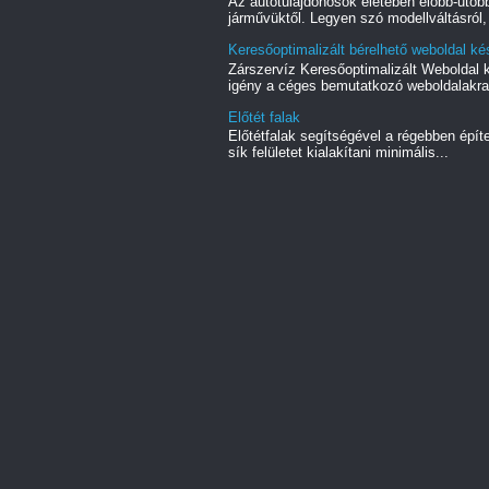
Az autótulajdonosok életében előbb-utóbb
járművüktől. Legyen szó modellváltásról, 
Keresőoptimalizált bérelhető weboldal kés
Zárszervíz Keresőoptimalizált Weboldal
igény a céges bemutatkozó weboldalakra.
Előtét falak
Előtétfalak segítségével a régebben épít
sík felületet kialakítani minimális...