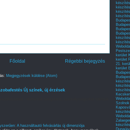
készítés
készítés
készíté
készítés
Budapes
Budapest
Budapest
Budapest
készítés
készítés
Weboldal
Pestszen
kerület 
kerület 
Főoldal
Régebbi bejegyzés
21. kerü
kerület 
Budapest
zás:
Megjegyzések küldése (Atom)
Budapes
készíté
készíté
zobafestés Új színek, új érzések
készíté
Kecske
Webolda
védőfelületnél - életterünk hangulatát, személyiségünket tükrözik
Szolnok
Kaposvá
készíté
Webolda
Zalaege
készíté
yszerűen: A használtautó felvásárlás új dimenziója
Dunaújv