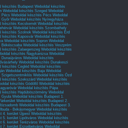
l készítés Budapest
Weboldal készítés
n
Weboldal készítés Szeged
Weboldal
s Pécs
Weboldal készítés Pécs
Weboldal
s Győr
Weboldal készítés Nyíregyháza
l készítés Kecskemét
Weboldal készítés
ehérvár
Weboldal készítés Szombathely
l készítés Szolnok
Weboldal készítés Érd
l készítés Kaposvár
Weboldal készítés
ya
Weboldal készítés Sopron
Weboldal
s Békéscsaba
Weboldal készítés Veszprém
l készítés Zalaegerszeg
Weboldal készítés
boldal készítés Nagykanizsa
Weboldal
s Dunaújváros
Weboldal készítés
vásárhely
Weboldal készítés Dunakeszi
l készítés Cegléd
Weboldal készítés
ján
Weboldal készítés Baja
Weboldal
s Szigetszentmiklós
Weboldal készítés Ózd
l készítés Szekszárd
Weboldal készítés
oldal készítés Gödöllő
Weboldal készítés
agyaróvár
Weboldal készítés Pápa
l készítés Hajdúböszörmény
Weboldal
s Gyula
Weboldal készítés Budapest 1.
Várkerület
Weboldal készítés Budapest 2.
 Rózsadomb
Weboldal készítés Budapest 3.
 Óbuda - Békásmegyer
Weboldal készítés
 4. kerület Újpest
Weboldal készítés
 5. kerület Lipótváros
Weboldal készítés
 6. kerület Terézváros
Weboldal készítés
 7. kerület Erzsébetváros
Weboldal