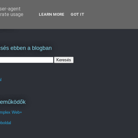
user-agent
erate usage
LEARN MORE
GOT IT
lás
sés ebben a blogban
l
reműködők
mplex Web+
boldal