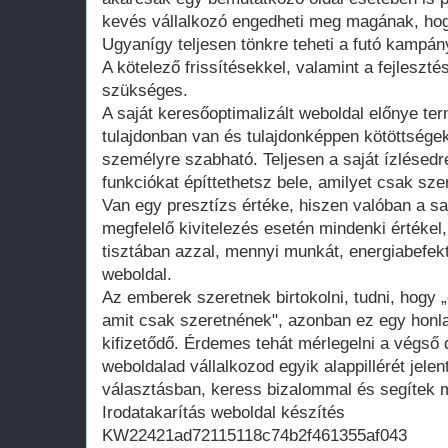
kevés vállalkozó engedheti meg magának, hogy
Ugyanígy teljesen tönkre teheti a futó kampán
A kötelező frissítésekkel, valamint a fejleszté
szükséges.
A saját keresőoptimalizált weboldal előnye te
tulajdonban van és tulajdonképpen kötöttsége
személyre szabható. Teljesen a saját ízlésedr
funkciókat építtethetsz bele, amilyet csak szer
Van egy presztízs értéke, hiszen valóban a saj
megfelelő kivitelezés esetén mindenki értékel
tisztában azzal, mennyi munkát, energiabefekte
weboldal.
Az emberek szeretnek birtokolni, tudni, hogy 
amit csak szeretnének", azonban ez egy honla
kifizetődő. Érdemes tehát mérlegelni a végső d
weboldalad vállalkozod egyik alappillérét jelen
választásban, keress bizalommal és segítek m
Irodatakarítás weboldal készítés
KW22421ad72115118c74b2f461355af043