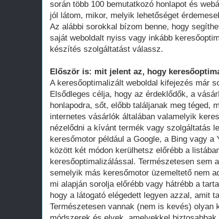
során több 100 bemutatkozó honlapot és webá
jól látom, mikor, melyik lehetőséget érdemese
Az alábbi sorokkal bízom benne, hogy segíthe
saját weboldalt nyiss vagy inkább keresőoptim
készítés szolgáltatást válassz.
Először is: mit jelent az, hogy keresőoptima
A keresőoptimalizált weboldal kifejezés már 
Elsődleges célja, hogy az érdeklődők, a vásár
honlapodra, sőt, előbb találjanak meg téged, 
internetes vásárlók általában valamelyik ker
nézelődni a kívánt termék vagy szolgáltatás le
keresőmotor például a Google, a Bing vagy a Y
között két módon kerülhetsz előrébb a listában
keresőoptimalizálással. Természetesen sem a
semelyik más keresőmotor üzemeltető nem adot
mi alapján sorolja előrébb vagy hátrébb a tarta
hogy a látogató elégedett legyen azzal, amit ta
Természetesen vannak (nem is kevés) olyan k
módszerek és elvek, amelyekkel biztosabbak 