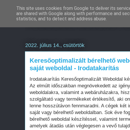
This site uses cookies from Google to deliver its servic
are shared with Google along with performance and secu
Weboldal készítés é
statistics, and to detect and address abuse.
2022. július 14., csütörtök
Keresőoptimalizált bérelhető web
saját weboldal - Irodatakarítás
Irodatakarítás Keresőoptimalizált Weboldal 
Az elmúlt időszakban megnövekedett az igén
weboldalakra, valamint a webáruházakra, his
szolgáltató vagy termékeket értékesítő, aki on
lenne hosszútávon fennmaradni. A cégek két i
saját vagy bérelhető weboldalban. Sok éve fo
bérelhető weboldal készítéssel, valamint term
amelyek átadás után véglegesen a vevő tula