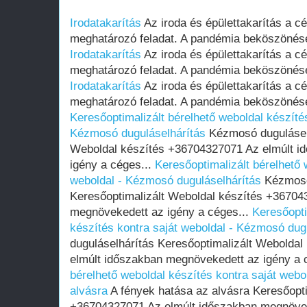
Irodatakarítás
Az iroda és épülettakarítás a c
meghatározó feladat. A pandémia beköszönésév
Irodatakarítás
Az iroda és épülettakarítás a c
meghatározó feladat. A pandémia beköszönésév
Irodatakarítás
Az iroda és épülettakarítás a c
meghatározó feladat. A pandémia beköszönésév
Keresőoptimalizált bérelhető weboldal készítés
Kézmosó duguláselhárítás
Kézmosó duguláselh
Weboldal készítés +36704327071 Az elmúlt i
igény a céges...
Keresőoptimalizált bérelhető 
weboldal - Kézmosó duguláselhárítás
Kézmosó
Keresőoptimalizált Weboldal készítés +36704
megnövekedett az igény a céges...
Keresőopti
készítés kontra saját weboldal - Kézmosó dug
duguláselhárítás Keresőoptimalizált Webolda
elmúlt időszakban megnövekedett az igény a 
bérelhető weboldal készítés kontra saját webo
alvásra
A fények hatása az alvásra Keresőopti
+36704327071 Az elmúlt időszakban megnöveke