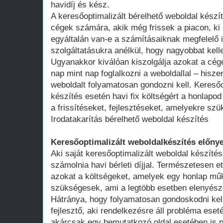
havidíj és kész.
A keresőoptimalizált bérelhető weboldal kész
cégek számára, akik még frissek a piacon, ki 
egyáltalán van-e a számításaiknak megfelelő 
szolgáltatásukra anélkül, hogy nagyobbat kell
Ugyanakkor kiválóan kiszolgálja azokat a cég
nap mint nap foglalkozni a weboldallal – hisze
weboldalt folyamatosan gondozni kell. Keresőo
készítés esetén havi fix költségért a honlap
a frissítéseket, fejlesztéseket, amelyekre szü
Irodatakarítás bérelhető weboldal készítés
Keresőoptimalizált weboldalkészítés előnye
Aki saját keresőoptimalizált weboldal készítés
számolnia havi bérleti díjjal. Természetesen ett
azokat a költségeket, amelyek egy honlap műk
szükségesek, ami a legtöbb esetben elenyésző
Hátránya, hogy folyamatosan gondoskodni kell
fejlesztő, aki rendelkezésre áll probléma ese
akárcsak egy bemutatkozó oldal esetében is 