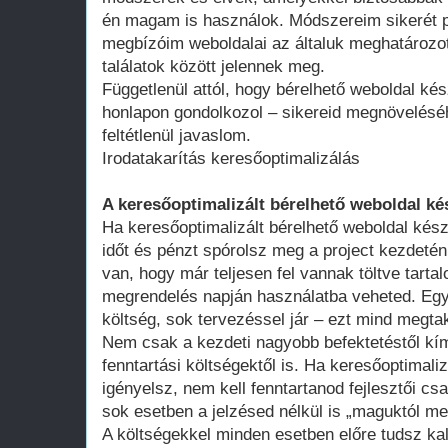
én magam is használok. Módszereim sikerét p
megbízóim weboldalai az általuk meghatározot
találatok között jelennek meg.
Függetlenül attól, hogy bérelhető weboldal kés
honlapon gondolkozol – sikereid megnövelésé
feltétlenül javaslom.
Irodatakarítás keresőoptimalizálás
A keresőoptimalizált bérelhető weboldal ké
Ha keresőoptimalizált bérelhető weboldal kész
időt és pénzt spórolsz meg a project kezdeté
van, hogy már teljesen fel vannak töltve tart
megrendelés napján használatba veheted. Egy 
költség, sok tervezéssel jár – ezt mind megtak
Nem csak a kezdeti nagyobb befektetéstől k
fenntartási költségektől is. Ha keresőoptimali
igényelsz, nem kell fenntartanod fejlesztői cs
sok esetben a jelzésed nélkül is „maguktól m
A költségekkel minden esetben előre tudsz kal