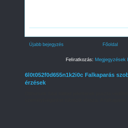
Újabb bejegyzés
Főoldal
Feliratkozás:
Megjegyzések 
6l0t052f0d655n1k2i0c Falkaparás szob
érzések
Otthonunk falai többet jelentenek puszta védőfelü
személyiségünket tükrözik vissza. A falkaparás 