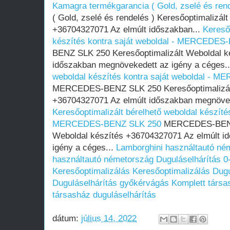
Kamagra termékgarancia ( Gold, zselé és rend
( Gold, zselé és rendelés ) Keresőoptimalizál
+36704327071 Az elmúlt időszakban...
Kereső
készítés kontra saját weboldal - MERCEDES
BENZ SLK 250 Keresőoptimalizált Weboldal k
időszakban megnövekedett az igény a céges.
weboldal készítés kontra saját weboldal -
MERCEDES-BENZ SLK 250 Keresőoptimalizált
+36704327071 Az elmúlt időszakban megnöveke
Keresőoptimalizált bérelhető weboldal készítés
MERCEDES-BENZ SLK 250
MERCEDES-BENZ 
Weboldal készítés +36704327071 Az elmúlt i
igény a céges...
Lamborghini használtautó né
használtautó németország
Duguláselhárítás 0
Keresőoptimalizálás
Keresőoptimalizálás
Dugu
Duguláselhárítás győkérvágás
Komplett társa
társasház duguláselhárítás
dátum:
július 14, 2022