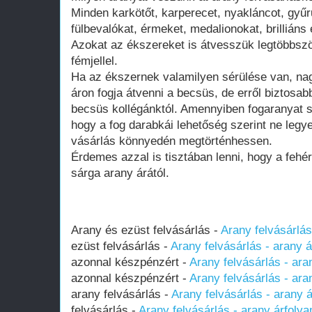
Minden karkötőt, karperecet, nyakláncot, gyűr
fülbevalókat, érmeket, medalionokat, brilliáns
Azokat az ékszereket is átvesszük legtöbbsz
fémjellel.
Ha az ékszernek valamilyen sérülése van, nag
áron fogja átvenni a becsüs, de erről biztosab
becsüs kollégánktól. Amennyiben fogaranyat sz
hogy a fog darabkái lehetőség szerint ne leg
vásárlás könnyedén megtörténhessen.
Érdemes azzal is tisztában lenni, hogy a fehé
sárga arany árától.
Arany és ezüst felvásárlás -
Arany felvásárlás
ezüst felvásárlás -
Arany felvásárlás - arany 
azonnal készpénzért -
Arany felvásárlás - ara
azonnal készpénzért -
Arany felvásárlás - ara
arany felvásárlás -
Arany felvásárlás - arany 
felvásárlás -
Arany felvásárlás - arany árfoly