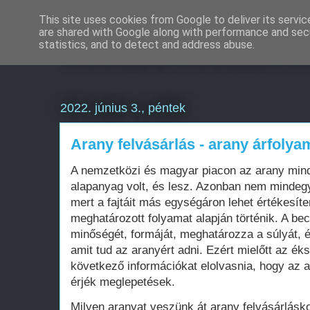
This site uses cookies from Google to deliver its servic
are shared with Google along with performance and secu
Weboldal készítés é
statistics, and to detect and address abuse.
2022. június 3., péntek
Arany felvásárlás - arany árfolya
A nemzetközi és magyar piacon az arany mind
alapanyag volt, és lesz. Azonban nem mindegy
mert a fajtáit más egységáron lehet értékesíte
meghatározott folyamat alapján történik. A b
minőségét, formáját, meghatározza a súlyát, 
amit tud az aranyért adni. Ezért mielőtt az ék
következő információkat elolvasnia, hogy az 
érjék meglepetések.
Milyen aranyat veszünk át arany felvásárlásko