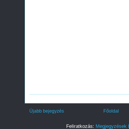
Újabb bejegyzés
Főoldal
Feliratkozás:
Megjegyzések 