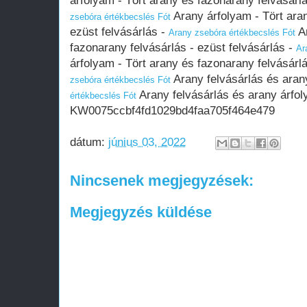
árfolyam - Tört arany és fazonarany felvásárlá
Arany árfolyam - Tört aran
zsebóra értékbecslés Fót
ezüst felvásárlás -
Ar
Arany zsebóra értékbecslés Fót
fazonarany felvásárlás - ezüst felvásárlás -
Ar
árfolyam - Tört arany és fazonarany felvásárlá
Arany felvásárlás és aran
zsebóra értékbecslés Fót
Arany felvásárlás és arany árfo
értékbecslés Fót
KW0075ccbf4fd1029bd4faa705f464e479
dátum:
június 03, 2022
Nincsenek megjegyzések:
Megjegyzés küldése