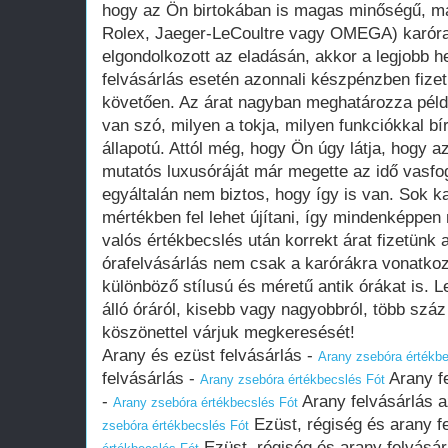
hogy az Ön birtokában is magas minőségű, már
Rolex, Jaeger-LeCoultre vagy OMEGA) karóra
elgondolkozott az eladásán, akkor a legjobb h
felvásárlás esetén azonnali készpénzben fizet
követően. Az árat nagyban meghatározza példá
van szó, milyen a tokja, milyen funkciókkal b
állapotú. Attól még, hogy Ön úgy látja, hogy a
mutatós luxusóráját már megette az idő vasfo
egyáltalán nem biztos, hogy így is van. Sok k
mértékben fel lehet újítani, így mindenképpen
valós értékbecslés után korrekt árat fizetünk
órafelvásárlás nem csak a karórákra vonatko
különböző stílusú és méretű antik órákat is. Le
álló óráról, kisebb vagy nagyobbról, több szá
köszönettel várjuk megkeresését!
Arany és ezüst felvásárlás -
Arany zsebóra értékbe
felvásárlás -
Arany f
Arany zsebóra értékbecslés Fót
-
Arany felvásárlás 
Arany zsebóra értékbecslés Fót
Ezüst, régiség és arany f
zsebóra értékbecslés Fót
Ezüst, régiség és arany felvásár