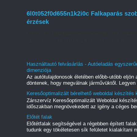
6l0t052f0d655n1k2i0c Falkaparás szob
érzések
Otthonunk falai többet jelentenek puszta védőfelü
személyiségünket tükrözik vissza. A falkaparás 
Használtautó felvásárlás - Autóeladás egyszerűe
dimenziója
Az autótulajdonosok életében előbb-utóbb eljön a
döntenek, hogy megválnak járművüktől. Legyen s
Keresőoptimalizált bérelhető weboldal készítés 
Zárszervíz Keresőoptimalizált Weboldal készít
időszakban megnövekedett az igény a céges be
Előtét falak
Előtétfalak segítségével a régebben épített fal
tudunk egy tökéletesen sík felületet kialakítani m