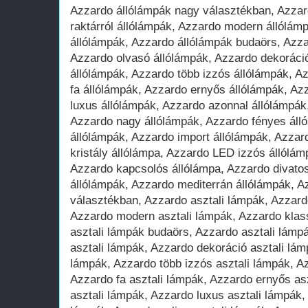
Azzardo állólámpák nagy választékban, Azzardo állólámpák, Azzardo raktárról állólámpák, Azzardo modern állólámpák, Azzardo klasszikus állólámpák, Azzardo állólámpák budaörs, Azzardo állólámpák gyerekeknek, Azzardo olvasó állólámpák, Azzardo dekoráció állólámpák, Azzardo szép állólámpák, Azzardo több izzós állólámpák, Azzardo nagy állólámpák, Azzardo fa állólámpák, Azzardo ernyős állólámpák, Azzardo olcsó állólámpák, Azzardo luxus állólámpák, Azzardo azonnal állólámpák, Azzardo online állólámpák, Azzardo nagy állólámpák, Azzardo fényes állólámpák, Azzardo raktárról állólámpák, Azzardo import állólámpák, Azzardo flexibilis állólámpák, Azzardo kristály állólámpa, Azzardo LED izzós állólámpa, Azzardo spot állólámpák, Azzardo kapcsolós állólámpa, Azzardo divatos állólámpák, Azzardo rusztikus állólámpák, Azzardo mediterrán állólámpák, Azzardo asztali lámpák nagy választékban, Azzardo asztali lámpák, Azzardo raktárról asztali lámpák, Azzardo modern asztali lámpák, Azzardo klasszikus asztali lámpák, Azzardo asztali lámpák budaörs, Azzardo asztali lámpák gyerekeknek, Azzardo olvasó asztali lámpák, Azzardo dekoráció asztali lámpák, Azzardo szép asztali lámpák, Azzardo több izzós asztali lámpák, Azzardo nagy asztali lámpák, Azzardo fa asztali lámpák, Azzardo ernyős asztali lámpák, Azzardo olcsó asztali lámpák, Azzardo luxus asztali lámpák, Azzardo azonnal asztali lámpák, Azzardo online asztali lámpák, Azzardo nagy asztali lámpák, Azzardo fényes asztali lámpák, Azzardo raktárról asztali lámpák, Azzardo import asztali lámpák, Azzardo flexibilis asztali lámpák, Azzardo éjjeli asztali lámpák, Azzardo íróasztali lámpák, Azzardo banklámpák, Azzardo gyermek íróasztali lámpák, Azzardo hangulatfény asztali lámpák, Azzardo komód asztali lámpák, Azzardo csíptetős asztali lámpák, Azzardo kerek asztali lámpák, Azzardo szögletes asztali lámpák, Azzardo kristály asztali lámpa, Azzardo led izzós asztali lámpák, Azzardo spot asztali lámpák, Azzardo kapcsolós asztali lámpák, Azzardo divatos asztali lámpák, Azzardo üveg asztali lámpák, Azzardo kerámia asztali lámpák, Azzardo rusztikus asztali lámpák, Azzardo mediterrán asztali lámpák, Azzardo falilámpák nagy választékban, Azzardo falilámpák, Azzardo raktárról falilámpák, Azzardo modern falilámpák, Azzardo klasszikus falilámpák, Azzardo falilámpák budaörs, Azzardo falilámpák gyerekeknek, Azzardo olvasó falilámpák, Azzardo dekoráció falilámpák, Azzardo szép falilámpák, Azzardo több izzós falilámpák, Azzardo nagy falilámpák, Azzardo szuper falilámpák, Azzardo olcsó falilámpák, Azzardo luxus falilámpák, Azzardo azonnal falilámpák, Azzardo online falilámpák, Azzardo nagy falilámpák, Azzardo fényes falilámpák, Azzardo raktárról falilámpák, Azzardo import falilámpák, Azzardo flexibilis falilámpák, Azzardo éjjeli falilámpák, Azzardo gyermek olvasó falilámpák, Azzardo hangulatfény falilámpák, Azzardo csíptetős lámpák, Azzardo kicsi falilámpák, Azzardo kerek falilámpák, Azzardo szögletes falilámpák, Azzardo kristály falilámpa, Azzardo led izzós falilámpák, Azzardo spot falilámpák, Azzardo kapcsolós falilámpák, Azzardo divatos falilámpák, Azzardo üveg falilámpák, Azzardo kerámia falilámpák, Azzardo rusztikus falilámpák, Azzardo mediterrán falilámpák, Azzardo képmegvilágító falilámpák, Azzardo képmegvilágító falilámpák led izzóval, Azzardo csillár lámpák nagy választékban, Azzardo csillár lámpák, Azzardo raktárról csillár lámpák, Azzardo modern csillár lámpák, Azzardo klasszikus csillár lámpák, Azzardo csillár lámpák budaörs, Azzardo csillár lámpák gyerekeknek, Azzardo dekoráció csillár lámpák, Azzardo szép csillár lámpák, Azzardo több izzós csillár lámpák, Azzardo nagy csillár lámpák, Azzardo fa csillár lámpák, Azzardo ernyős csillár lámpák, Azzardo olcsó csillár lámpák, Azzardo luxus csillár lámpák, Azzardo azonnal csillár lámpák, Azzardo online csillár lámpák, Azzardo fényes csillár lámpák, Azzardo raktárról csillár lámpák, Azzardo import csillár lámpák, Azzardo flexibilis csillár lámpák, Azzardo gyermek csillár lámpák, Azzardo hangulatfény csillár lámpák, Azzardo kicsi csillár lámpák, Azzardo kerek csillár lámpák, Azzardo szögletes csillár lámpák, Azzardo kristály csillár lámpák, Azzardo led izzós csillár lámpák, Azzardo kapcsolós csillár lámpák, Azzardo divatos csillár lámpák, Azzardo üveg csillár lámpák, Azzardo kerámia csillár lámpák, Azzardo rusztikus csillár lámpák, Azzardo mediterrán csillár lámpák, Azzardo kovácsoltvas csillár lámpák, Azzardo függeszték lámpák nagy választékban, Azzardo függeszték lámpák, Azzardo raktárról függeszték lámpák, Azzardo modern függeszték lámpák, Azzardo klasszikus függeszték lámpák, Azzardo függeszték lámpák budaörs, Azzardo függeszték lámpák gyerekeknek, Azzardo dekoráció függeszték lámpák, Azzardo szép függeszték lámpák, Azzardo több izzós függeszték lámpák, Azzardo nagy függeszték lámpák, Azzardo hosszú függeszték lámpák, Azzardo ernyős függeszték lámpák, Azzardo olcsó függeszték lámpák, Azzardo luxus függeszték lámpák, Azzardo azonnal függeszték lámpák, Azzardo online függeszték lámpák, Azzardo fényes függeszték lámpák, Azzardo raktárról függeszték lámpák, Azzardo import függeszték lámpák, Azzardo flexibilis függeszték lámpák, Azzardo gyermek függeszték lámpák, Azzardo hangulatfény függeszték lámpák, Azzardo kicsi függeszték lámpák, Azzardo kerek függeszték lámpák, Azzardo szögletes függeszték lámpák, Azzardo kristály függeszték lámpák, Azzardo led izzós függeszték lámpák, Azzardo kapcsolós függeszték lámpák, Azzardo divatos függeszték lámpák, Azzardo üveg függeszték lámpák, Azzardo kerámia függeszték lámpák, Azzardo rusztikus függeszték lámpák, Azzardo mediterrán függeszték lámpák, Azzardo beépíthető lámpák nagy választékban, Azzardo beépíthető lámpák, Azzardo raktárról beépíthető lámpák, Azzardo modern beépíthető lámpák, Azzardo klasszikus beépíthető lámpák, Azzardo beépíthető lámpák budaörs, Azzardo beépíthető lámpák, Azzardo dekoráció beépíthető lámpák, Azzardo szép beépíthető lámpák, Azzardo több izzós beépíthető lámpák, Azzardo nagy beépíthető lámpák, Azzardo olcsó beépíthető lámpák, Azzardo luxus beépíthető lámpák, Azzardo azonnal beépíthető lámpák, Azzardo online beépíthető lámpák, Azzardo nagy beépíthető lámpák, Azzardo fényes beépíthető lámpák, Azzardo raktárról beépíthető beépíthető lámpák, Azzardo import beépíthető lámpák, Azzardo kristály beépíthető lámpák, Azzardo LED izzós beépíthető lámpák, Azzardo spot beépíthető lámpák, Azzardo divatos beépíthető lámpák, Azzardo