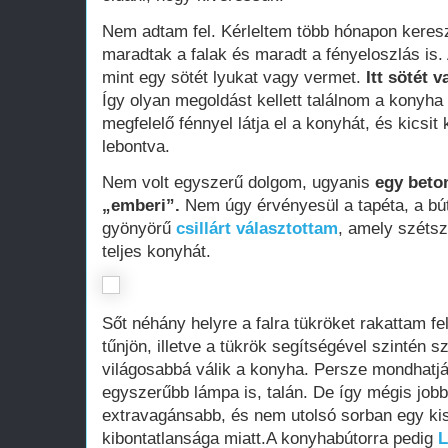
Nem adtam fel. Kérleltem több hónapon keresz
maradtak a falak és maradt a fényeloszlás is. 
mint egy sötét lyukat vagy vermet.
Itt sötét 
Így olyan megoldást kellett találnom a konyha
megfelelő fénnyel látja el a konyhát, és kicsit 
lebontva.
Nem volt egyszerű dolgom, ugyanis
e
gy beto
„emberi”.
Nem úgy érvényesül a tapéta, a bút
gyönyörű
csillárt választottam
, amely szétszó
teljes konyhát.
Sőt néhány helyre a falra tükröket rakattam f
tűnjön, illetve a tükrök segítségével szintén 
világosabbá válik a konyha. Persze mondhatját
egyszerűbb lámpa is, talán. De így mégis job
extravagánsabb, és nem utolsó sorban egy kis 
kibontatlansága miatt.A konyhabútorra pedig
L