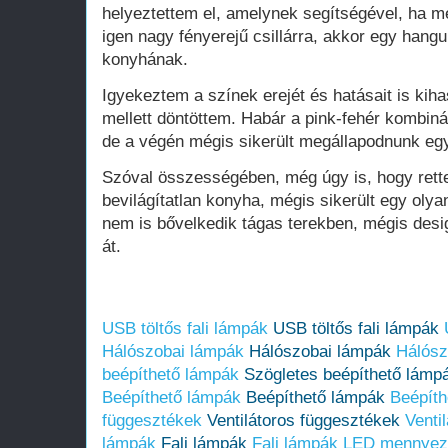
helyeztettem el, amelynek segítségével, ha 
igen nagy fényerejű csillárra, akkor egy hangu
konyhának.
Igyekeztem a színek erejét és hatásait is kiha
mellett döntöttem. Habár a pink-fehér kombin
de a végén mégis sikerült megállapodnunk egy
Szóval összességében, még úgy is, hogy retten
bevilágítatlan konyha, mégis sikerült egy olya
nem is bővelkedik tágas terekben, mégis desig
át.
USB töltős fali lámpák
USB töltős fali lámpák
Hálószobai lámpák
Hálószobai lámpák
Hálósz
beépíthető lámpák
Szögletes beépíthető lámp
Beépíthető lámpák
Beépíthető lámpák
Beépíth
függesztékek
Ventilátoros függesztékek
Venti
lámpák
Fali lámpák
Fali lámpák
LED mennyeze