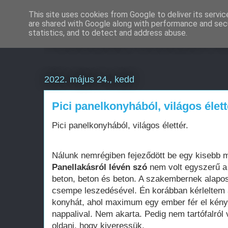
This site uses cookies from Google to deliver its servic
are shared with Google along with performance and secu
Weboldal készítés é
statistics, and to detect and address abuse.
2022. május 24., kedd
Pici panelkonyhából, világos élett
Pici panelkonyhából, világos élettér.
Nálunk nemrégiben fejeződött be egy kisebb mé
Panellakásról lévén szó
nem volt egyszerű a 
beton, beton és beton. A szakembernek alapos
csempe leszedésével. Én korábban kérleltem 
konyhát, ahol maximum egy ember fér el kén
nappalival. Nem akarta. Pedig nem tartófalról 
oldani, hogy kiveressük.