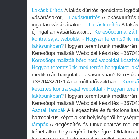
Lakáskiürítés
A lakáskiürítés gondolata legtöb
vásárlásakor,...
Lakáskiürítés
A lakáskiürítés 
ingatlan vásárlásakor,...
Lakáskiürítés
A lakás
új ingatlan vásárlásakor,...
Keresőoptimalizált
kontra saját weboldal - Hogyan teremtsünk me
lakásunkban?
Hogyan teremtsünk mediterrán 
Keresőoptimalizált Weboldal készítés +367043
Keresőoptimalizált bérelhető weboldal készítés
Hogyan teremtsünk mediterrán hangulatot la
mediterrán hangulatot lakásunkban? Keresőopt
+36704327071 Az elmúlt időszakban...
Kereső
készítés kontra saját weboldal - Hogyan tere
lakásunkban?
Hogyan teremtsünk mediterrán 
Keresőoptimalizált Weboldal készítés +367043
Asztali lámpák
A kiegészítés és funkcionalitás
harmonikus képet alkot helyiségéről helységre.
lámpák
A kiegészítés és funkcionalitás mellet
képet alkot helyiségéről helységre. Oldalunkon 
kiegészítés és funkcionalitás mellett egy asz