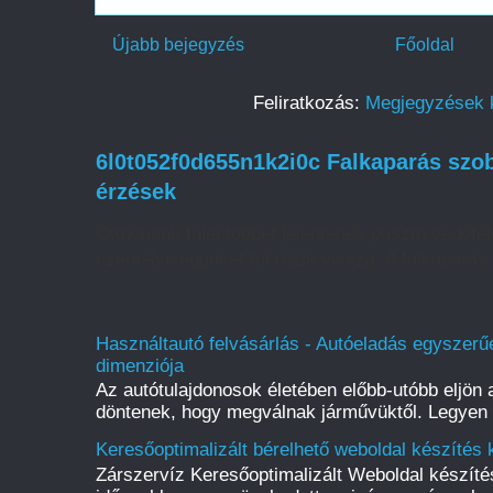
Újabb bejegyzés
Főoldal
Feliratkozás:
Megjegyzések 
6l0t052f0d655n1k2i0c Falkaparás szob
érzések
Otthonunk falai többet jelentenek puszta védőfelü
személyiségünket tükrözik vissza. A falkaparás 
Használtautó felvásárlás - Autóeladás egyszerűe
dimenziója
Az autótulajdonosok életében előbb-utóbb eljön a
döntenek, hogy megválnak járművüktől. Legyen s
Keresőoptimalizált bérelhető weboldal készítés 
Zárszervíz Keresőoptimalizált Weboldal készít