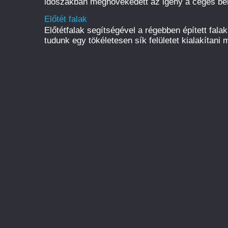
időszakban megnövekedett az igény a céges be
Előtét falak
Előtétfalak segítségével a régebben épített fal
tudunk egy tökéletesen sík felületet kialakítani m