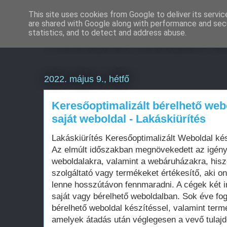
This site uses cookies from Google to deliver its servic
are shared with Google along with performance and secu
Weboldal készítés é
statistics, and to detect and address abuse.
2022. május 9., hétfő
Keresőoptimalizált bérelhető web
saját weboldal - Lakáskiürítés
Lakáskiürítés Keresőoptimalizált Weboldal k
Az elmúlt időszakban megnövekedett az igén
weboldalakra, valamint a webáruházakra, his
szolgáltató vagy termékeket értékesítő, aki on
lenne hosszútávon fennmaradni. A cégek két i
saját vagy bérelhető weboldalban. Sok éve fo
bérelhető weboldal készítéssel, valamint term
amelyek átadás után véglegesen a vevő tula