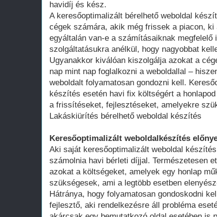
havidíj és kész.
A keresőoptimalizált bérelhető weboldal kész
cégek számára, akik még frissek a piacon, ki 
egyáltalán van-e a számításaiknak megfelelő 
szolgáltatásukra anélkül, hogy nagyobbat kell
Ugyanakkor kiválóan kiszolgálja azokat a cég
nap mint nap foglalkozni a weboldallal – hisze
weboldalt folyamatosan gondozni kell. Keresőo
készítés esetén havi fix költségért a honlap
a frissítéseket, fejlesztéseket, amelyekre szü
Lakáskiürítés bérelhető weboldal készítés
Keresőoptimalizált weboldalkészítés előnye
Aki saját keresőoptimalizált weboldal készítés
számolnia havi bérleti díjjal. Természetesen ett
azokat a költségeket, amelyek egy honlap műk
szükségesek, ami a legtöbb esetben elenyésző
Hátránya, hogy folyamatosan gondoskodni kell
fejlesztő, aki rendelkezésre áll probléma ese
akárcsak egy bemutatkozó oldal esetében is 