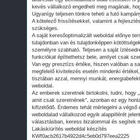
kevés vállalkozó engedheti meg magának, hogy
Ugyanígy teljesen tönkre teheti a futó kampán
A kötelező frissítésekkel, valamint a fejleszté
szükséges.
A saját keresőoptimalizált weboldal előnye te
tulajdonban van és tulajdonképpen kötöttsége
személyre szabható. Teljesen a saját ízlésedr
funkciókat építtethetsz bele, amilyet csak szer
Van egy presztízs értéke, hiszen valóban a saj
megfelelő kivitelezés esetén mindenki értékel
tisztában azzal, mennyi munkát, energiabefekte
weboldal.
Az emberek szeretnek birtokolni, tudni, hogy 
amit csak szeretnének", azonban ez egy honla
kifizetődő. Érdemes tehát mérlegelni a végső d
weboldalad vállalkozod egyik alappillérét jelen
választásban, keress bizalommal és segítek m
Lakáskiürítés weboldal készítés
KWf0acb2617b4922d4c5eb0d797eea2225