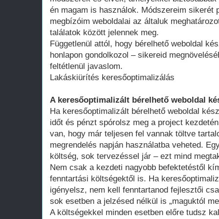
én magam is használok. Módszereim sikerét p
megbízóim weboldalai az általuk meghatározot
találatok között jelennek meg.
Függetlenül attól, hogy bérelhető weboldal kés
honlapon gondolkozol – sikereid megnövelésé
feltétlenül javaslom.
Lakáskiürítés keresőoptimalizálás
A keresőoptimalizált bérelhető weboldal ké
Ha keresőoptimalizált bérelhető weboldal kész
időt és pénzt spórolsz meg a project kezdeté
van, hogy már teljesen fel vannak töltve tart
megrendelés napján használatba veheted. Egy 
költség, sok tervezéssel jár – ezt mind megtak
Nem csak a kezdeti nagyobb befektetéstől k
fenntartási költségektől is. Ha keresőoptimali
igényelsz, nem kell fenntartanod fejlesztői cs
sok esetben a jelzésed nélkül is „maguktól m
A költségekkel minden esetben előre tudsz kal