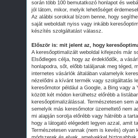
során több 100 bemutatkozó honlapot és webá
jól látom, mikor, melyik lehetőséget érdemese
Az alábbi sorokkal bízom benne, hogy segíthe
saját weboldalt nyiss vagy inkább keresőoptim
készítés szolgáltatást válassz.
Először is: mit jelent az, hogy keresőoptima
A keresőoptimalizált weboldal kifejezés már 
Elsődleges célja, hogy az érdeklődők, a vásár
honlapodra, sőt, előbb találjanak meg téged, 
internetes vásárlók általában valamelyik ker
nézelődni a kívánt termék vagy szolgáltatás le
keresőmotor például a Google, a Bing vagy a Y
között két módon kerülhetsz előrébb a listában
keresőoptimalizálással. Természetesen sem a
semelyik más keresőmotor üzemeltető nem adot
mi alapján sorolja előrébb vagy hátrébb a tarta
hogy a látogató elégedett legyen azzal, amit ta
Természetesen vannak (nem is kevés) olyan k
módszerek és elvek, amelyekkel biztosabbak 