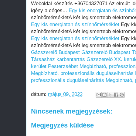
Weboldal készítés +36704327071 Az elmúlt i
igény a céges...
Egy kis energiatan és színhő
színhőmérsékletA két legismertebb elektromos
Egy kis energiatan és színhőmérséklet
Egy ki
színhőmérsékletA két legismertebb elektromos
Egy kis energiatan és színhőmérséklet
Egy ki
színhőmérsékletA két legismertebb elektromos
Gázszerelő Budapest
Gázszerelő Budapest
T
Társasház karbantartás
Gázszerelő XX. kerül
kerület Pesterzsébet
Megbízható, professzion
Megbízható, professzionális duguláselhárítás
professzionális duguláselhárítás
Megbízható, p
dátum:
május 09, 2022
Nincsenek megjegyzések:
Megjegyzés küldése