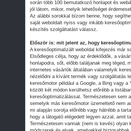
során több 100 bemutatkozó honlapot és webá
jól látom, mikor, melyik lehetőséget érdemese
Az alábbi sorokkal bízom benne, hogy segíthe
saját weboldalt nyiss vagy inkább keresőoptim
készítés szolgáltatást válassz.
Először is: mit jelent az, hogy keresőoptima
A keresőoptimalizált weboldal kifejezés már 
Elsődleges célja, hogy az érdeklődők, a vásár
honlapodra, sőt, előbb találjanak meg téged, 
internetes vásárlók általában valamelyik ker
nézelődni a kívánt termék vagy szolgáltatás le
keresőmotor például a Google, a Bing vagy a Y
között két módon kerülhetsz előrébb a listában
keresőoptimalizálással. Természetesen sem a
semelyik más keresőmotor üzemeltető nem adot
mi alapján sorolja előrébb vagy hátrébb a tarta
hogy a látogató elégedett legyen azzal, amit ta
Természetesen vannak (nem is kevés) olyan k
módszerek és elvek, amelyekkel biztosabbak 