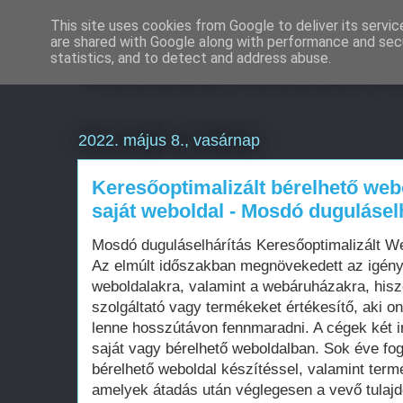
This site uses cookies from Google to deliver its servic
are shared with Google along with performance and secu
Weboldal készítés é
statistics, and to detect and address abuse.
2022. május 8., vasárnap
Keresőoptimalizált bérelhető web
saját weboldal - Mosdó dugulásel
Mosdó duguláselhárítás Keresőoptimalizált W
Az elmúlt időszakban megnövekedett az igén
weboldalakra, valamint a webáruházakra, his
szolgáltató vagy termékeket értékesítő, aki on
lenne hosszútávon fennmaradni. A cégek két i
saját vagy bérelhető weboldalban. Sok éve fo
bérelhető weboldal készítéssel, valamint term
amelyek átadás után véglegesen a vevő tula