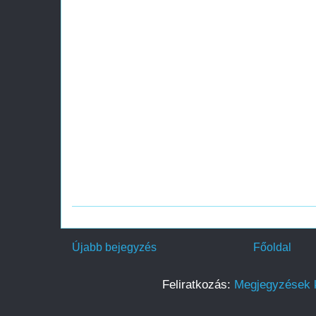
Újabb bejegyzés
Főoldal
Feliratkozás:
Megjegyzések 