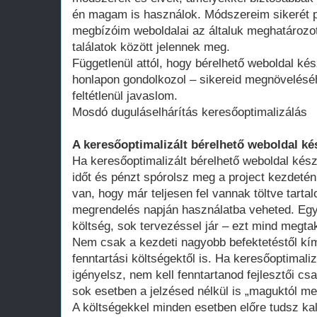
én magam is használok. Módszereim sikerét p
megbízóim weboldalai az általuk meghatározot
találatok között jelennek meg.
Függetlenül attól, hogy bérelhető weboldal kés
honlapon gondolkozol – sikereid megnövelésé
feltétlenül javaslom.
Mosdó duguláselhárítás keresőoptimalizálás
A keresőoptimalizált bérelhető weboldal ké
Ha keresőoptimalizált bérelhető weboldal kész
időt és pénzt spórolsz meg a project kezdeté
van, hogy már teljesen fel vannak töltve tart
megrendelés napján használatba veheted. Egy 
költség, sok tervezéssel jár – ezt mind megtak
Nem csak a kezdeti nagyobb befektetéstől k
fenntartási költségektől is. Ha keresőoptimali
igényelsz, nem kell fenntartanod fejlesztői cs
sok esetben a jelzésed nélkül is „maguktól m
A költségekkel minden esetben előre tudsz kal