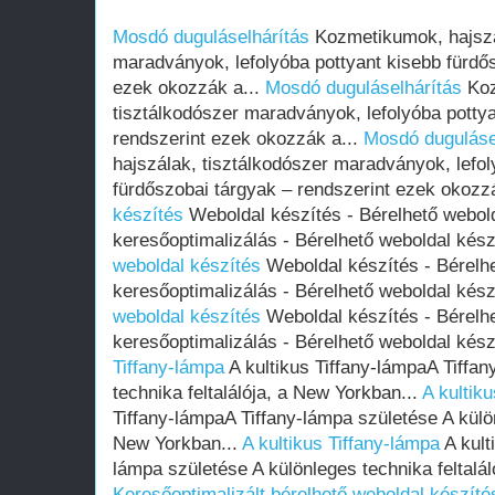
Mosdó duguláselhárítás
Kozmetikumok, hajszá
maradványok, lefolyóba pottyant kisebb fürdős
ezek okozzák a...
Mosdó duguláselhárítás
Koz
tisztálkodószer maradványok, lefolyóba pottya
rendszerint ezek okozzák a...
Mosdó duguláse
hajszálak, tisztálkodószer maradványok, lefol
fürdőszobai tárgyak – rendszerint ezek okozz
készítés
Weboldal készítés - Bérelhető webol
keresőoptimalizálás - Bérelhető weboldal kész
weboldal készítés
Weboldal készítés - Bérelhe
keresőoptimalizálás - Bérelhető weboldal kész
weboldal készítés
Weboldal készítés - Bérelhe
keresőoptimalizálás - Bérelhető weboldal kész
Tiffany-lámpa
A kultikus Tiffany-lámpaA Tiffa
technika feltalálója, a New Yorkban...
A kultik
Tiffany-lámpaA Tiffany-lámpa születése A külön
New Yorkban...
A kultikus Tiffany-lámpa
A kult
lámpa születése A különleges technika feltalál
Keresőoptimalizált bérelhető weboldal készítés