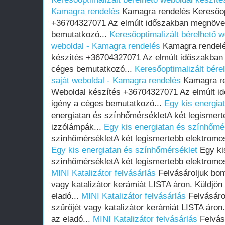
Kamagra rendelés
Kamagra rendelés Keresőopt
+36704327071 Az elmúlt időszakban megnövek
bemutatkozó...
Keresőoptimalizált bérelhető w
weboldal - Kamagra rendelés
Kamagra rendelé
készítés +36704327071 Az elmúlt időszakban
céges bemutatkozó...
Keresőoptimalizált bére
saját weboldal - Kamagra rendelés
Kamagra re
Weboldal készítés +36704327071 Az elmúlt i
igény a céges bemutatkozó...
Egy kis energia
energiatan és színhőmérsékletA két legismert
izzólámpák...
Egy kis energiatan és színhőmé
színhőmérsékletA két legismertebb elektromos
Egy kis energiatan és színhőmérséklet
Egy ki
színhőmérsékletA két legismertebb elektromos
MINI Katalizátor felvásárlás
Felvásároljuk bont
vagy katalizátor kerámiát LISTA áron. Küldjön
eladó...
MINI Katalizátor felvásárlás
Felvásárol
szűrőjét vagy katalizátor kerámiát LISTA áron
az eladó...
MINI Katalizátor felvásárlás
Felvásá