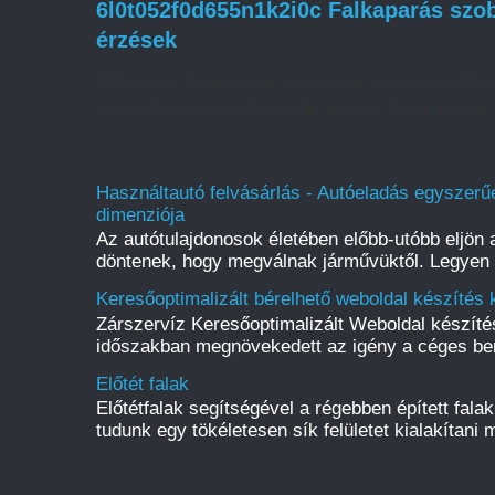
6l0t052f0d655n1k2i0c Falkaparás szob
érzések
Otthonunk falai többet jelentenek puszta védőfelü
személyiségünket tükrözik vissza. A falkaparás 
Használtautó felvásárlás - Autóeladás egyszerűe
dimenziója
Az autótulajdonosok életében előbb-utóbb eljön a
döntenek, hogy megválnak járművüktől. Legyen s
Keresőoptimalizált bérelhető weboldal készítés 
Zárszervíz Keresőoptimalizált Weboldal készít
időszakban megnövekedett az igény a céges be
Előtét falak
Előtétfalak segítségével a régebben épített fal
tudunk egy tökéletesen sík felületet kialakítani m