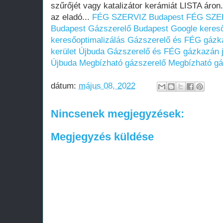
szűrőjét vagy katalizátor kerámiát LISTA áron
az eladó...
FÉG SZERVIZ Budapest
FÉG SZER
Budapest
Gázszerelő Budapest
Google kereső
keresőoptimalizálás
Gázszerelő és FÉG gázka
kerület Újbuda
Gázszerelő és FÉG gázkazán ja
Újbuda
Megbízható gázszerelő
Megbízható gá
dátum:
május 08, 2022
Nincsenek megjegyzések:
Megjegyzés küldése