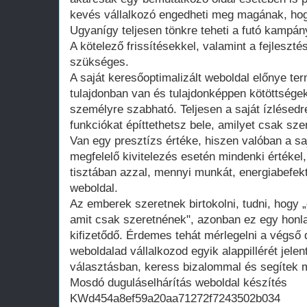
kevés vállalkozó engedheti meg magának, hogy
Ugyanígy teljesen tönkre teheti a futó kampán
A kötelező frissítésekkel, valamint a fejleszté
szükséges.
A saját keresőoptimalizált weboldal előnye te
tulajdonban van és tulajdonképpen kötöttsége
személyre szabható. Teljesen a saját ízlésedr
funkciókat építtethetsz bele, amilyet csak szer
Van egy presztízs értéke, hiszen valóban a saj
megfelelő kivitelezés esetén mindenki értékel
tisztában azzal, mennyi munkát, energiabefekte
weboldal.
Az emberek szeretnek birtokolni, tudni, hogy 
amit csak szeretnének", azonban ez egy honla
kifizetődő. Érdemes tehát mérlegelni a végső d
weboldalad vállalkozod egyik alappillérét jelen
választásban, keress bizalommal és segítek m
Mosdó duguláselhárítás weboldal készítés
KWd454a8ef59a20aa71272f7243502b034