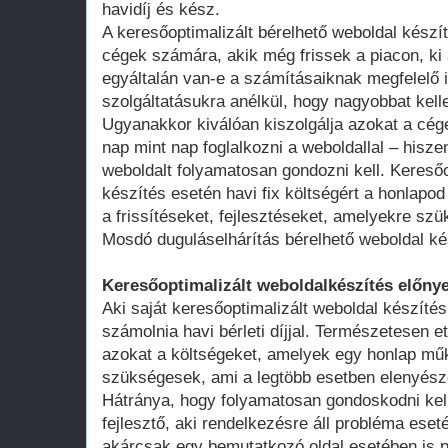
havidíj és kész.
A keresőoptimalizált bérelhető weboldal kész
cégek számára, akik még frissek a piacon, ki 
egyáltalán van-e a számításaiknak megfelelő 
szolgáltatásukra anélkül, hogy nagyobbat kell
Ugyanakkor kiválóan kiszolgálja azokat a cég
nap mint nap foglalkozni a weboldallal – hisze
weboldalt folyamatosan gondozni kell. Keresőo
készítés esetén havi fix költségért a honlap
a frissítéseket, fejlesztéseket, amelyekre szü
Mosdó duguláselhárítás bérelhető weboldal ké
Keresőoptimalizált weboldalkészítés előnye
Aki saját keresőoptimalizált weboldal készítés
számolnia havi bérleti díjjal. Természetesen ett
azokat a költségeket, amelyek egy honlap műk
szükségesek, ami a legtöbb esetben elenyésző
Hátránya, hogy folyamatosan gondoskodni kell
fejlesztő, aki rendelkezésre áll probléma ese
akárcsak egy bemutatkozó oldal esetében is 