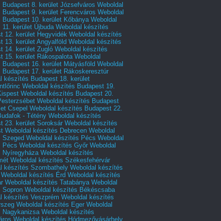
 Budapest 8. kerület Józsefváros
Weboldal
 Budapest 9. kerület Ferencváros
Weboldal
s Budapest 10. kerület Kőbánya
Weboldal
 11. kerület Újbuda
Weboldal készítés
t 12. kerület Hegyvidék
Weboldal készítés
 13. kerület Angyalföld
Weboldal készítés
 14. kerület Zugló
Weboldal készítés
 15. kerület Rákospalota
Weboldal
 Budapest 16. kerület Mátyásföld
Weboldal
 Budapest 17. kerület Rákoskeresztúr
 készítés Budapest 18. kerület
tlőrinc
Weboldal készítés Budapest 19.
Kispest
Weboldal készítés Budapest 20.
Pesterzsébet
Weboldal készítés Budapest
let Csepel
Weboldal készítés Budapest 22.
Budafok - Tétény
Weboldal készítés
 23. kerület Soroksár
Weboldal készítés
t
Weboldal készítés Debrecen
Weboldal
s Szeged
Weboldal készítés Pécs
Weboldal
s Pécs
Weboldal készítés Győr
Weboldal
s Nyíregyháza
Weboldal készítés
mét
Weboldal készítés Székesfehérvár
l készítés Szombathely
Weboldal készítés
Weboldal készítés Érd
Weboldal készítés
r
Weboldal készítés Tatabánya
Weboldal
s Sopron
Weboldal készítés Békéscsaba
l készítés Veszprém
Weboldal készítés
rszeg
Weboldal készítés Eger
Weboldal
s Nagykanizsa
Weboldal készítés
áros
Weboldal készítés Hódmezővásárhely