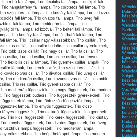
Webolda
Debrece
készíté
készíté
Webolda
Székesf
Webolda
Webolda
Tatabán
készíté
Webolda
Eger
We
készíté
Hódmező
Webolda
Salgótar
készíté
Webolda
Vác
Web
Mosonm
Webolda
készíté
kerület 
kerület
kerület
Budapest
Budapest
Budapest
Budapest