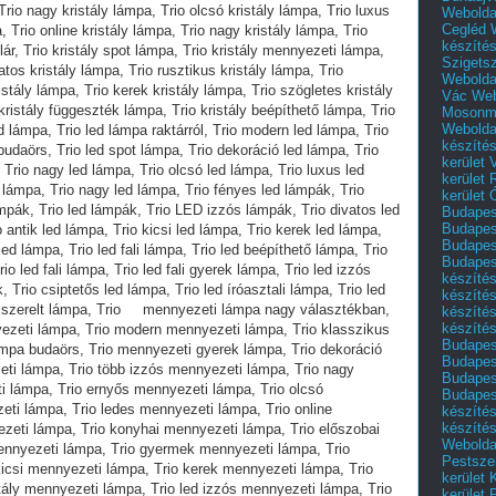
Webolda
Cegléd
készíté
Szigets
Webolda
Vác
Web
Mosonm
Webolda
készíté
kerület 
kerület
kerület
Budapest
Budapest
Budapest
Budapest
készítés
készítés
készíté
készítés
Budapes
Budapest
Budapest
Budapest
készítés
készítés
Weboldal
Pestszen
kerület 
kerület 