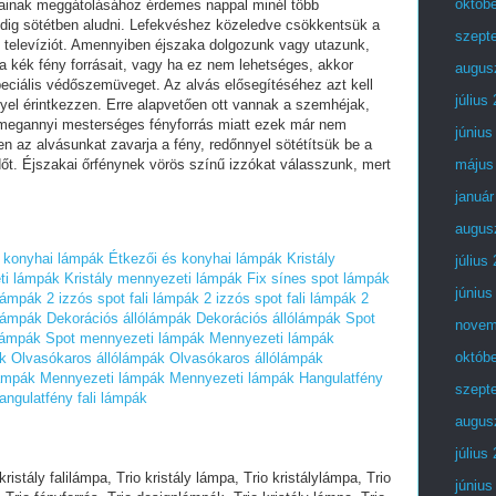
októb
sainak meggátolásához érdemes nappal minél több
edig sötétben aludni. Lefekvéshez közeledve csökkentsük a
szept
an televíziót. Amennyiben éjszaka dolgozunk vagy utazunk,
 a kék fény forrásait, vagy ha ez nem lehetséges, akkor
augus
eciális védőszemüveget. Az alvás elősegítéséhez azt kell
július
yel érintkezzen. Erre alapvetően ott vannak a szemhéjak,
 megannyi mesterséges fényforrás miatt ezek már nem
június
n az alvásunkat zavarja a fény, redőnnyel sötétítsük be a
t. Éjszakai őrfénynek vörös színű izzókat válasszunk, mert
május
január
augus
 konyhai lámpák
Étkezői és konyhai lámpák
Kristály
július
ti lámpák
Kristály mennyezeti lámpák
Fix sínes spot lámpák
június
 lámpák
2 izzós spot fali lámpák
2 izzós spot fali lámpák
2
ólámpák
Dekorációs állólámpák
Dekorációs állólámpák
Spot
novem
lámpák
Spot mennyezeti lámpák
Mennyezeti lámpák
októb
k
Olvasókaros állólámpák
Olvasókaros állólámpák
ámpák
Mennyezeti lámpák
Mennyezeti lámpák
Hangulatfény
szept
angulatfény fali lámpák
augus
július
tali lámpa, Trio dekoráció asztali lámpa, Trio kicsi izzós asztali lámpa, Trio nagy asztali lámpa, Trio fa asztali lámpa, Trio ernyős asztali lámpa, Trio olcsó asztali lámpa, Trio luxus asztali lámpa, Trio ledes asztali lámpa, Trio asztali led lámpa, Trio nagy asztali lámpa, Trio elemes asztali lámpa, Trio gyerek asztali lámpa, Trio irodai asztali lámpa, Trio éjjeli asztali lámpa, Trio íróasztali lámpa, Trio bank lámpa, Trio gyermek íróasztali lámpa, Trio hangulatfény asztali lámpa, Trio komód asztali lámpa, Trio csíptetős asztali lámpa, Trio kerek asztali lámpa, Trio szögletes asztali lámpa, Trio kristály asztali lámpa, Trio led izzós asztali lámpa, Trio spot asztali lámpa, Trio kapcsolós asztali lámpa, Trio divatos asztali lámpa, Trio üveg asztali lámpa, Trio kerámia asztali lámpa, Trio rusztikus asztali lámpa, Trio mediterrán asztali lámpa, Trio fali lámpa nagy választékban, Trio fali lámpa, Trio antik fali lámpa, Trio modern fali lámpa, Trio klasszikus fali lámpa, Trio fali lámpa budaörs, Trio gyerek fali lámpa, Trio olvasó fali lámpa, Trio dekoráció fali lámpa, Trio szép fali lámpa, Trio több izzós fali lámpa, Trio nagy fali lámpa, Trio kicsi fali lámpa, Trio olcsó fali lámpa, Trio luxus fali lámpa, Trio led fali lámpa, Trio fali led lámpa, Trio fürdőszobai fali lámpa, Trio fényes fali lámpa, Trio fali éjjeli lámpa, Trio retró fali lámpa, Trio flexibilis fali lámpa, Trio éjjeli fali lámpa, Trio gyermek olvasó fali lámpa, Trio hangulatfény fali lámpa, Trio csíptetős fali lámpa, Trio kicsi fali lámpa, Trio kerek fali lámpa, Trio szögletes fali lámpa, Trio kristály fali lámpa, Trio led izzós fali lámpa, Trio spot fali lámpa, Trio kapcsolós fali lámpa, Trio divatos fali lámpa, Trio üveg fali lámpa, Trio kerámia fali lámpa, Trio rusztikus fali lámpa, Trio mediterrán fali lámpa, Trio képmegvilágító fali lámpa, Trio képmegvilágító fali lámpa led izzóval, Trio beltéri fali lámpa, Trio konyhai fali lámpa, Trio rusztikus fali lámpa, Trio kristály fali lámpa, Trio állítható fali lámpa, Trio design fali lámpa, Trio húzókapcsolós fali lámpa, Trio csillár nagy választékban, Trio csillár , Trio retró csillár, Trio modern csillár, Trio klasszikus csillár, Trio csillár budaörs, Trio csillár gyerekeknek, Trio dekoráció csillár, Trio szép csillár, Trio több izzós csillár, Trio nagy csillár, Trio fa csillár, Trio ernyős csillár, Trio olcsó csillár, Trio luxus csillár, Trio led csillár, Trio online csillár, Trio fényes csillár, Trio konyhai csillár, Trio csillár, Trio flexibilis csillár lámpák, Trio gyermek csillár lámpák, Trio hangulatfény csillár lámpák, Trio kicsi csillár lámpák, Trio kerek csillár, Trio szögletes csillár, Trio kristály csillár, Trio led izzós csillár, Trio kovácsoltvas csillár, Trio divatos csillár, Trio üveg csillár, Trio kerámia csillár, Trio rusztikus csillár, Trio mediterrán csillár, Trio kovácsoltvas csillár, Trio antik csillár, Trio szarvasi csillár, Trio bronz csillár, Trio réz csillár, Trio gyerekszoba csillár, Trio függeszték lámpa nagy választékban, Trio mediterrán függeszték, Trio nagy függeszték, Trio modern függeszték, Trio klasszikus függeszték, Trio függeszték budaörs, Trio függeszték gyerekeknek, Trio dekoráció függeszték lámpa, Trio szép függeszték lámpa, Trio több izzós függeszték lámpa, Trio nagy függeszték lámpa, Trio hosszú függeszték lámpa, Trio ernyős függeszték, Trio olcsó függeszték, Trio luxus függeszték, Trio fényes függeszték, Trio raktárról függeszték, Trio gyermek függeszték, Trio hangulatfény függeszték, Trio kicsi függeszték, Trio kerek függeszték, Trio kristály függeszték, Trio led izzós függeszték, Trio konyhai függeszték, Trio divatos függeszték, Trio üveg függeszték, Trio lámpa függeszték, Trio rusztikus lámpa függeszték, Trio mediterrán lámpa függeszték, Trio beépíthető lámpa nagy választékban, Trio beépíthető spot lámpa, Trio modern beépíthető lámpa, Trio klasszikus beépíthető lámpa, Trio beépíthető lámpa budaörs, Trio beépíthető lámpa, Trio dekoráció beépíthető lámpa, Trio szép beépíthető lámpa, Trio nagy beépíthető lámpa, Trio olcsó beépíthető lámpa, Trio luxus beépíthető lámpa, Trio kristály beépíthető lámpa, Trio króm beépíthető lámpa, Trio nagy beépíthető lámpa, Trio led beépíthető lámpa, Trio beépíthető led lámpa, Trio beépíthető kristály lámpa, Trio beépíthető spot lámpa szett, Trio beépíthető mennyezeti lámpa, Trio beépíthető gipsz lámpa, Trio beépíthető rusztikus lámpa, Trio beépíthető mediterrán lámpa, Trio beépíthető kicsi lámpa, Trio beépíthető kerek lámpa, Trio beépíthető szögletes lámpa, Trio beépíthető vízvédett lámpa, Trio beépíthető fürdőszobai lámpa, Trio fürdőszobai lámpa nagy választékban, Trio fürdőszobai lámpa, Trio fürdőszobai fali lámpa, Trio fürdőszobai modern lámpa, Trio fürdőszobai klasszikus lámpa, Trio fürdőszobai lámpa budaörs, Trio fürdőszobai mennyezeti lámpa, Trio fürdőszobai led lámpa, Trio szép fürdőszobai lámpa, Trio több izzós fürdőszobai lámpa, Trio nagy fürdőszobai lámpa, Trio olcsó fürdőszobai lámpa, Trio luxus fürdőszobai lámpa, Trio fürdőszobai lámpa tükör fölé, Trio fürdőszobai tükör lámpa, Trio nagy fürdőszobai tükör lámpa, Trio fényes fürdőszobai mennyezeti lámpa, Trio fürdőszobai led tükör lámpa, Trio fürdőszobai bútor lámpa, Trio IP44 fürdőszobai lámpa, Trio LED izzós fürdőszobai lámpa, Trio spot fürdőszobai lámpa, Trio divatos fürdőszobai lámpa, Trio beépíthető fürdőszobai spot lámpa, Trio mediterrán fürdőszobai lámpa, Trio kicsi fürdőszobai lámpa, Trio kerek fürdőszobai lámpa, Trio szögletes fürdőszobai lámpa, Trio IP56 fürdőszobai lámpa, Trio gyerek lámpa nagy választékban, Trio gyerek lámpa, Trio gyerek mennyezeti lámpa, Trio modern gyerek lámpa, Trio gyerek fali lámpa, Trio gyerek lámpa budaörs, Trio gyerek éjjeli lámpa, Trio gyerek lámpa olcsón, Trio szép gyerek lámpa, Trio több izzós gyerek lámpa, Trio nagy gyerek lámpa, Trio olcsó gyerek lámpa, Trio gyerek mennyezeti lámpa, Trio gyerek asz
június