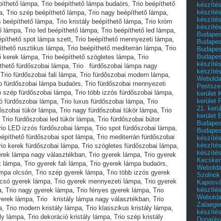
készítés
készítés
készíté
készítés
Budapes
Budapest
Budapest
Budapest
készítés
készítés
Weboldal
Pestszen
kerület 
kerület 
21. kerü
kerület 
Budapest
Budapes
készíté
készíté
készíté
Kecske
Webolda
Szolnok
Kaposvá
készíté
Webolda
Zalaege
készíté
Dunaújv