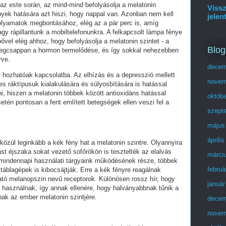
az este során, az mind-mind befolyásolja a melatonin
Vissz
nyek hatására azt hiszi, hogy nappal van. Azonban nem kell
jelen
 folyamatok megbontásához, elég az a pár perc is, amíg
gy rápillantunk a mobiltelefonunkra. A felkapcsolt lámpa fénye
bővel elég ahhoz, hogy befolyásolja a melatonin szintet - a
Blog
 megcsappan a hormon termelődése, és így sokkal nehezebben
rve.
decem
 hozhatóak kapcsolatba. Az elhízás és a depresszió mellett
novem
es ráktípusuk kialakulására és súlyosbítására is hatással
i, hiszen a melatonin többek között antioxidáns hatással
októb
setén pontosan a fent említett betegségek ellen veszi fel a
szept
május
áprili
közül leginkább a kék fény hat a melatonin szintre. Olyannyira
st éjszaka sokat vezető sofőrökön is tesztelték az elalvás
márci
mindennapi használati tárgyaink működésének része, többek
februá
 táblagépek is kibocsájtják. Erre a kék fényre reagálnak
tó melanopszin nevű receptorok. Különösen rossz hír, hogy
január
t használnak, így annak ellenére, hogy halványabbnak tűnik a
nak az ember melatonin szintjére.
decem
novem