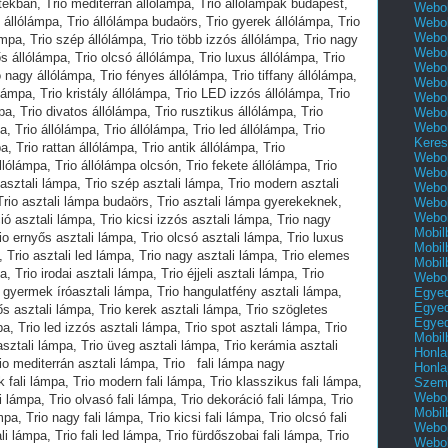
Webol
Webol
Webol
Webol
Webol
Webol
Webol
Webol
Webol
Keres
Webol
Webol
Webol
Webol
Webol
Mobil
Mobil
Mobil
Webol
Egyed
Egyed
Egyed
Mobil
Honla
Honla
Szemé
Webol
Mobil
Webol
Webol