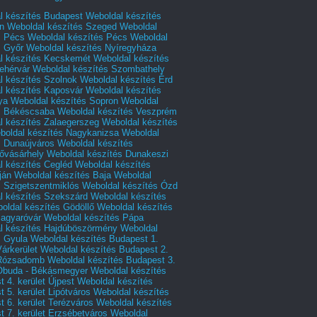
l készítés Budapest
Weboldal készítés
n
Weboldal készítés Szeged
Weboldal
s Pécs
Weboldal készítés Pécs
Weboldal
s Győr
Weboldal készítés Nyíregyháza
l készítés Kecskemét
Weboldal készítés
ehérvár
Weboldal készítés Szombathely
l készítés Szolnok
Weboldal készítés Érd
l készítés Kaposvár
Weboldal készítés
ya
Weboldal készítés Sopron
Weboldal
s Békéscsaba
Weboldal készítés Veszprém
l készítés Zalaegerszeg
Weboldal készítés
boldal készítés Nagykanizsa
Weboldal
s Dunaújváros
Weboldal készítés
vásárhely
Weboldal készítés Dunakeszi
l készítés Cegléd
Weboldal készítés
ján
Weboldal készítés Baja
Weboldal
s Szigetszentmiklós
Weboldal készítés Ózd
l készítés Szekszárd
Weboldal készítés
oldal készítés Gödöllő
Weboldal készítés
agyaróvár
Weboldal készítés Pápa
l készítés Hajdúböszörmény
Weboldal
s Gyula
Weboldal készítés Budapest 1.
Várkerület
Weboldal készítés Budapest 2.
 Rózsadomb
Weboldal készítés Budapest 3.
 Óbuda - Békásmegyer
Weboldal készítés
 4. kerület Újpest
Weboldal készítés
 5. kerület Lipótváros
Weboldal készítés
 6. kerület Terézváros
Weboldal készítés
 7. kerület Erzsébetváros
Weboldal