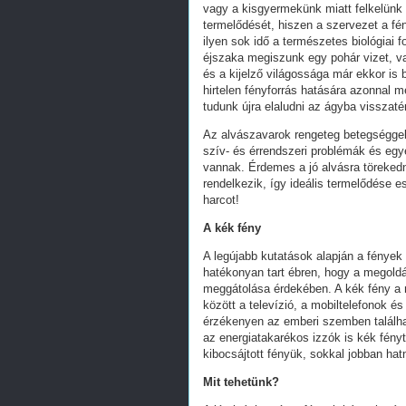
vagy a kisgyermekünk miatt felkelünk 
termelődését, hiszen a szervezet a fé
ilyen sok idő a természetes biológiai
éjszaka megiszunk egy pohár vizet, va
és a kijelző világossága már ekkor is 
hirtelen fényforrás hatására azonnal
tudunk újra elaludni az ágyba visszaté
Az alvászavarok rengeteg betegséggel
szív- és érrendszeri problémák és egy
vannak. Érdemes a jó alvásra törekedn
rendelkezik, így ideális termelődése e
harcot!
A kék fény
A legújabb kutatások alapján a fények 
hatékonyan tart ébren, hogy a megoldá
meggátolása érdekében. A kék fény a 
között a televízió, a mobiltelefonok és
érzékenyen az emberi szemben találha
az energiatakarékos izzók is kék fény
kibocsájtott fényük, sokkal jobban hat
Mit tehetünk?