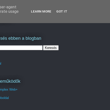
user-agent
erate usage
LEARN MORE
GOT IT
lás
sés ebben a blogban
l
reműködők
mplex Web+
boldal