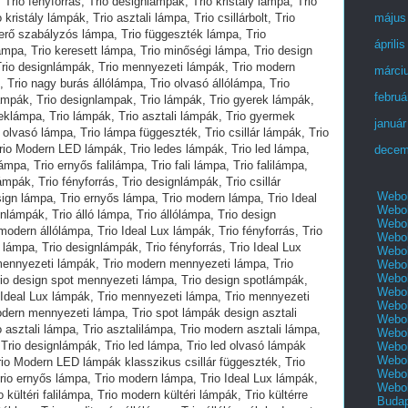
május
áprili
márci
februá
január
decem
Webol
Webol
Webol
Webol
Webol
Webol
Webol
Webol
Webol
Webol
Webol
Webol
Webol
Webol
Webol
Buda