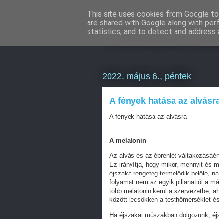
This site uses cookies from Google to 
are shared with Google along with per
Weboldal kész
statistics, and to detect and address 
2022. május 6., péntek
A fények hatása az alvásr
A fények hatása az alvásra
A melatonin
Az alvás és az ébrenlét váltakozásáért
Ez irányítja, hogy mikor, mennyit és 
éjszaka rengeteg termelődik belőle, nap
folyamat nem az egyik pillanatról a m
több melatonin kerül a szervezetbe, a
között lecsökken a testhőmérséklet 
Ha éjszakai műszakban dolgozunk, éjs