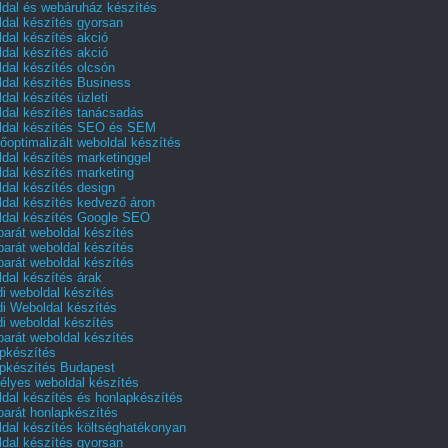
dal és webáruház készítés
dal készítés gyorsan
dal készítés akció
dal készítés akció
dal készítés olcsón
dal készítés Business
dal készítés üzleti
dal készítés tanácsadás
dal készítés SEO és SEM
őoptimalizált weboldal készítés
dal készítés marketinggel
dal készítés marketing
dal készítés design
dal készítés kedvező áron
dal készítés Google SEO
barát weboldal készítés
barát weboldal készítés
barát weboldal készítés
dal készítés árak
i weboldal készítés
i Weboldal készítés
i weboldal készítés
barát weboldal készítés
pkészítés
pkészítés Budapest
lyes weboldal készítés
dal készítés és honlapkészítés
barát honlapkészítés
dal készítés költséghatékonyan
dal készítés gyorsan