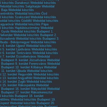
l készítés Dunakeszi
Weboldal készítés
Weboldal készítés Salgótarján
Weboldal
s Baja
Weboldal készítés
zentmiklós
Weboldal készítés Ózd
l készítés Szekszárd
Weboldal készítés
oldal készítés Gödöllő
Weboldal készítés
agyaróvár
Weboldal készítés Pápa
l készítés Hajdúböszörmény
Weboldal
s Gyula
Weboldal készítés Budapest 1.
Várkerület
Weboldal készítés Budapest 2.
 Rózsadomb
Weboldal készítés Budapest 3.
 Óbuda - Békásmegyer
Weboldal készítés
 4. kerület Újpest
Weboldal készítés
 5. kerület Lipótváros
Weboldal készítés
 6. kerület Terézváros
Weboldal készítés
 7. kerület Erzsébetváros
Weboldal
 Budapest 8. kerület Józsefváros
Weboldal
 Budapest 9. kerület Ferencváros
Weboldal
s Budapest 10. kerület Kőbánya
Weboldal
 11. kerület Újbuda
Weboldal készítés
t 12. kerület Hegyvidék
Weboldal készítés
 13. kerület Angyalföld
Weboldal készítés
 14. kerület Zugló
Weboldal készítés
 15. kerület Rákospalota
Weboldal
 Budapest 16. kerület Mátyásföld
Weboldal
 Budapest 17. kerület Rákoskeresztúr
 készítés Budapest 18. kerület
tlőrinc
Weboldal készítés Budapest 19.
Kispest
Weboldal készítés Budapest 20.
Pesterzsébet
Weboldal készítés Budapest