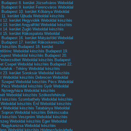
 Budapest 8. kerület Józsefváros
Weboldal
 Budapest 9. kerület Ferencváros
Weboldal
s Budapest 10. kerület Kőbánya
Weboldal
 11. kerület Újbuda
Weboldal készítés
t 12. kerület Hegyvidék
Weboldal készítés
 13. kerület Angyalföld
Weboldal készítés
 14. kerület Zugló
Weboldal készítés
 15. kerület Rákospalota
Weboldal
 Budapest 16. kerület Mátyásföld
Weboldal
 Budapest 17. kerület Rákoskeresztúr
 készítés Budapest 18. kerület
tlőrinc
Weboldal készítés Budapest 19.
Kispest
Weboldal készítés Budapest 20.
Pesterzsébet
Weboldal készítés Budapest
let Csepel
Weboldal készítés Budapest 22.
Budafok - Tétény
Weboldal készítés
 23. kerület Soroksár
Weboldal készítés
t
Weboldal készítés Debrecen
Weboldal
s Szeged
Weboldal készítés Pécs
Weboldal
s Pécs
Weboldal készítés Győr
Weboldal
s Nyíregyháza
Weboldal készítés
mét
Weboldal készítés Székesfehérvár
l készítés Szombathely
Weboldal készítés
Weboldal készítés Érd
Weboldal készítés
r
Weboldal készítés Tatabánya
Weboldal
s Sopron
Weboldal készítés Békéscsaba
l készítés Veszprém
Weboldal készítés
rszeg
Weboldal készítés Eger
Weboldal
s Nagykanizsa
Weboldal készítés
áros
Weboldal készítés Hódmezővásárhely