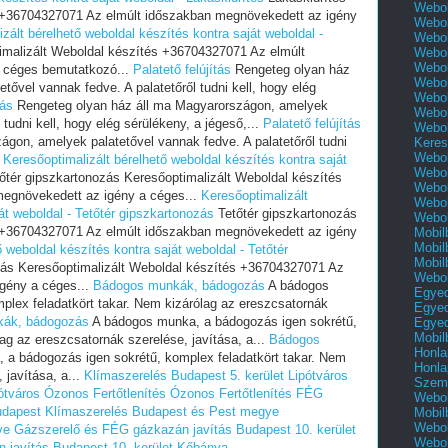
Webol
s +36704327071 Az elmúlt időszakban megnövekedett az igény
Webol
zált bérelhető weboldal készítés kontra saját weboldal -
Webol
imalizált Weboldal készítés +36704327071 Az elmúlt
Webol
Webol
 céges bemutatkozó...
Palatető felújítás
Rengeteg olyan ház
Webol
ővel vannak fedve. A palatetőről tudni kell, hogy elég
Webol
tás
Rengeteg olyan ház áll ma Magyarországon, amelyek
Webol
 tudni kell, hogy elég sérülékeny, a jégeső,...
Palatető felújítás
Webol
gon, amelyek palatetővel vannak fedve. A palatetőről tudni
Keres
Webol
.
Keresőoptimalizált bérelhető weboldal készítés kontra saját
Webol
őtér gipszkartonozás Keresőoptimalizált Weboldal készítés
Webol
egnövekedett az igény a céges...
Keresőoptimalizált
Webol
át weboldal - Tetőtér gipszkartonozás
Tetőtér gipszkartonozás
Webol
s +36704327071 Az elmúlt időszakban megnövekedett az igény
Mobil
Mobil
 weboldal készítés kontra saját weboldal - Tetőtér
Mobil
zás Keresőoptimalizált Weboldal készítés +36704327071 Az
Webol
gény a céges...
Bádogos munkák, bádogozás
A bádogos
Egyed
plex feladatkört takar. Nem kizárólag az ereszcsatornák
Egyed
ák, bádogozás
A bádogos munka, a bádogozás igen sokrétű,
Egyed
Mobil
ag az ereszcsatornák szerelése, javítása, a...
Bádogos
Honla
a bádogozás igen sokrétű, komplex feladatkört takar. Nem
Honla
 javítása, a...
Klímaszerelés Budapest 5. kerület Lipótváros
Szemé
ótváros
Ózonos Fertőtlenítés
Ózonos Fertőtlenítés
FÉG
Webol
dapest
Klímaszerelés Budapest és Pest megye
Mobil
Webol
ye
Gázszerelő és FÉG gázkazán javítás Budapest 10. kerület
Webol
 javítás Budapest 10. kerület Kőbánya