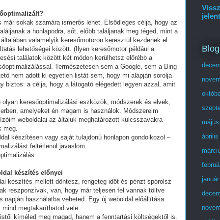
Vissz
sőoptimalizált?
jelen
és már sokak számára ismerős lehet. Elsődleges célja, hogy az
láljanak a honlapodra, sőt, előbb találjanak meg téged, mint a
 általában valamelyik keresőmotoron keresztül kezdenek el
Blog
tatás lehetőségei között. (Ilyen keresőmotor például a
esési találatok között két módon kerülhetsz előrébb a
decem
eresőoptimalizálással. Természetesen sem a Google, sem a Bing
ő nem adott ki egyetlen listát sem, hogy mi alapján sorolja
novem
y biztos: a célja, hogy a látogató elégedett legyen azzal, amit
októb
olyan keresőoptimalizálási eszközök, módszerek és elvek,
szept
ikerben, amelyeket én magam is használok. Módszereim
ízóim weboldalai az általuk meghatározott kulcsszavakra
május
ek meg.
áprili
ldal készítésen vagy saját tulajdonú honlapon gondolkozol –
alizálást feltétlenül javaslom.
márci
ptimalizálás
februá
ldal készítés előnyei
január
al készítés mellett döntesz, rengeteg időt és pénzt spórolsz
ak reszponzívak, van, hogy már teljesen fel vannak töltve
decem
 napján használatba veheted. Egy új weboldal előállítása
novem
t mind megtakaríthatod vele.
stől kíméled meg magad, hanem a fenntartási költségektől is.