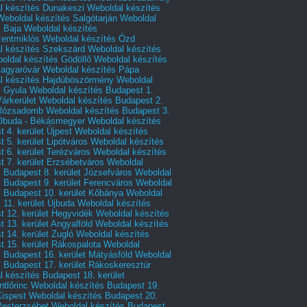
l készítés Dunakeszi
Weboldal készítés
Weboldal készítés Salgótarján
Weboldal
s Baja
Weboldal készítés
zentmiklós
Weboldal készítés Ózd
l készítés Szekszárd
Weboldal készítés
oldal készítés Gödöllő
Weboldal készítés
agyaróvár
Weboldal készítés Pápa
l készítés Hajdúböszörmény
Weboldal
s Gyula
Weboldal készítés Budapest 1.
Várkerület
Weboldal készítés Budapest 2.
 Rózsadomb
Weboldal készítés Budapest 3.
 Óbuda - Békásmegyer
Weboldal készítés
 4. kerület Újpest
Weboldal készítés
 5. kerület Lipótváros
Weboldal készítés
 6. kerület Terézváros
Weboldal készítés
 7. kerület Erzsébetváros
Weboldal
 Budapest 8. kerület Józsefváros
Weboldal
 Budapest 9. kerület Ferencváros
Weboldal
s Budapest 10. kerület Kőbánya
Weboldal
 11. kerület Újbuda
Weboldal készítés
t 12. kerület Hegyvidék
Weboldal készítés
 13. kerület Angyalföld
Weboldal készítés
 14. kerület Zugló
Weboldal készítés
 15. kerület Rákospalota
Weboldal
 Budapest 16. kerület Mátyásföld
Weboldal
 Budapest 17. kerület Rákoskeresztúr
 készítés Budapest 18. kerület
tlőrinc
Weboldal készítés Budapest 19.
Kispest
Weboldal készítés Budapest 20.
Pesterzsébet
Weboldal készítés Budapest