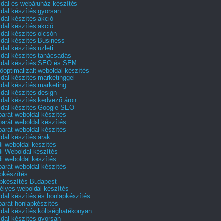
dal és webáruház készítés
dal készítés gyorsan
dal készítés akció
dal készítés akció
dal készítés olcsón
dal készítés Business
dal készítés üzleti
dal készítés tanácsadás
dal készítés SEO és SEM
őoptimalizált weboldal készítés
dal készítés marketinggel
dal készítés marketing
dal készítés design
dal készítés kedvező áron
dal készítés Google SEO
barát weboldal készítés
barát weboldal készítés
barát weboldal készítés
dal készítés árak
i weboldal készítés
i Weboldal készítés
i weboldal készítés
barát weboldal készítés
pkészítés
pkészítés Budapest
lyes weboldal készítés
dal készítés és honlapkészítés
barát honlapkészítés
dal készítés költséghatékonyan
dal készítés gyorsan