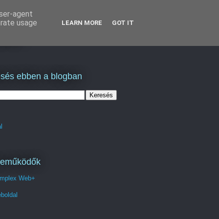
user-agent
erate usage
LEARN MORE
GOT IT
lás
sés ebben a blogban
l
reműködők
mplex Web+
boldal