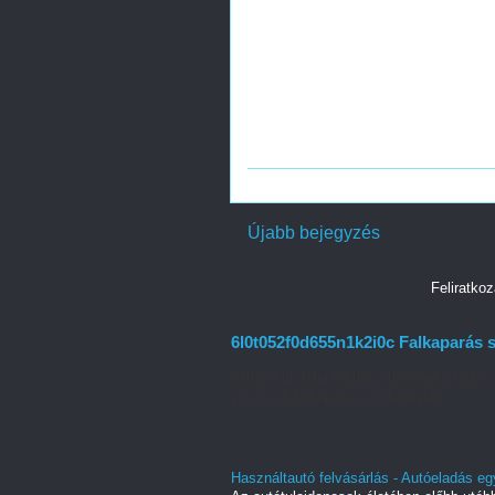
Újabb bejegyzés
Feliratko
6l0t052f0d655n1k2i0c Falkaparás s
Otthonunk falai többet jelentenek puszta 
vissza. A falkaparás szobafestés ...
Használtautó felvásárlás - Autóeladás eg