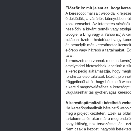
Először is: mit jelent az, hogy kere
A keresőoptimalizált weboldal kifejez
érdeklődők, a vásárlók könnyebben ráta
konkurenseket. Az internetes vásárlók
nézelődni a kívánt termék vagy szolgál
Google, a Bing vagy a Yahoo is.) A ker
listában: fizetett hirdetéssel vagy k
és semelyik más keresőmotor üzemeltet
előrébb vagy hátrébb a tartalmakat. Eg
talál.
Természetesen vannak (nem is kevés) 
amelyekkel biztosabbak lehetünk a s
sikerét pedig alátámasztja, hogy megb
rendre az első találatok között jelenn
Függetlenül attól, hogy bérelhető webo
sikereid megnöveléséhez a keresőoptim
Duguláselhárítás győkérvágás keresőo
A keresőoptimalizált bérelhető webo
Ha keresőoptimalizált bérelhető webold
meg a project kezdetén. Ezek az oldal
tartalommal és akár már a megrendelés
nagy költség, sok tervezéssel jár – ez
Nem csak a kezdeti nagyobb befekteté