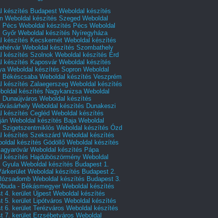
l készítés Budapest
Weboldal készítés
n
Weboldal készítés Szeged
Weboldal
s Pécs
Weboldal készítés Pécs
Weboldal
s Győr
Weboldal készítés Nyíregyháza
l készítés Kecskemét
Weboldal készítés
ehérvár
Weboldal készítés Szombathely
l készítés Szolnok
Weboldal készítés Érd
l készítés Kaposvár
Weboldal készítés
ya
Weboldal készítés Sopron
Weboldal
s Békéscsaba
Weboldal készítés Veszprém
l készítés Zalaegerszeg
Weboldal készítés
boldal készítés Nagykanizsa
Weboldal
s Dunaújváros
Weboldal készítés
vásárhely
Weboldal készítés Dunakeszi
l készítés Cegléd
Weboldal készítés
ján
Weboldal készítés Baja
Weboldal
s Szigetszentmiklós
Weboldal készítés Ózd
l készítés Szekszárd
Weboldal készítés
oldal készítés Gödöllő
Weboldal készítés
agyaróvár
Weboldal készítés Pápa
l készítés Hajdúböszörmény
Weboldal
s Gyula
Weboldal készítés Budapest 1.
Várkerület
Weboldal készítés Budapest 2.
 Rózsadomb
Weboldal készítés Budapest 3.
 Óbuda - Békásmegyer
Weboldal készítés
 4. kerület Újpest
Weboldal készítés
 5. kerület Lipótváros
Weboldal készítés
 6. kerület Terézváros
Weboldal készítés
 7. kerület Erzsébetváros
Weboldal