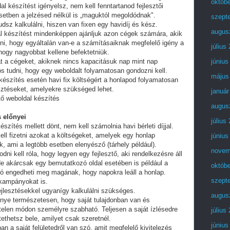
októb
al készítést igényelsz, nem kell fenntartanod fejlesztői
setben a jelzésed nélkül is „maguktól megoldódnak".
szept
dsz kalkulálni, hiszen van fixen egy havidíj és kész.
augus
al készítést mindenképpen ajánljuk azon cégek számára, akik
lni, hogy egyáltalán van-e a számításaiknak megfelelő igény a
július
 hogy nagyobbat kellene befektetniük.
t a cégeket, akiknek nincs kapacitásuk nap mint nap
június
tos tudni, hogy egy weboldalt folyamatosan gondozni kell.
május
készítés esetén havi fix költségért a honlapod folyamatosan
esztéseket, amelyekre szükséged lehet.
január
tő weboldal készítés
augus
 előnyei
július
észítés mellett dönt, nem kell számolnia havi bérleti díjjal.
ell fizetni azokat a költségeket, amelyek egy honlap
június
, ami a legtöbb esetben elenyésző (tárhely például).
novem
i kell róla, hogy legyen egy fejlesztő, aki rendelkezésre áll
e akárcsak egy bemutatkozó oldal esetében is például a
októb
ó engedheti meg magának, hogy napokra leáll a honlap.
szept
 kampányokat is.
fejlesztésekkel ugyanígy kalkulálni szükséges.
augus
lőnye természetesen, hogy saját tulajdonban van és
telen módon személyre szabható. Teljesen a saját ízlésedre
július
tethetsz bele, amilyet csak szeretnél.
június
an a saját felületedről van szó, amit megfelelő kivitelezés