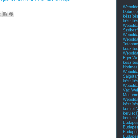
Webolda
Debrece
készíté
készíté
Webolda
Székesf
Webolda
Webolda
Tatabán
készíté
Webolda
Eger
We
készíté
Hódmező
Webolda
Salgótar
készíté
Webolda
Vác
Web
Mosonm
Webolda
készíté
kerület 
kerület
kerület
Budapest
Budapest
Budapest
Budapest