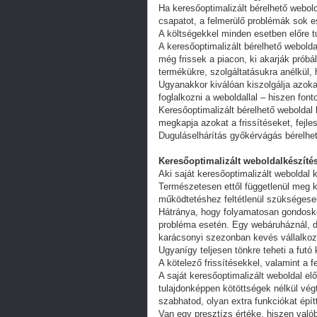
Ha keresőoptimalizált bérelhető webold
csapatot, a felmerülő problémák sok e
A költségekkel minden esetben előre tu
A keresőoptimalizált bérelhető webold
még frissek a piacon, ki akarják próbá
termékükre, szolgáltatásukra anélkül,
Ugyanakkor kiválóan kiszolgálja azoka
foglalkozni a weboldallal – hiszen fon
Keresőoptimalizált bérelhető weboldal 
megkapja azokat a frissítéseket, fejl
Duguláselhárítás győkérvágás bérelhe
Keresőoptimalizált weboldalkészítés
Aki saját keresőoptimalizált weboldal k
Természetesen ettől függetlenül meg k
működtetéshez feltétlenül szükségesek
Hátránya, hogy folyamatosan gondoskodn
probléma esetén. Egy webáruháznál, d
karácsonyi szezonban kevés vállalkoz
Ugyanígy teljesen tönkre teheti a futó
A kötelező frissítésekkel, valamint a 
A saját keresőoptimalizált weboldal e
tulajdonképpen kötöttségek nélkül vég
szabhatod, olyan extra funkciókat épít
Van egy presztízs értéke, hiszen valób