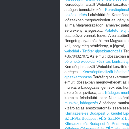
Keresőoptimalizált Weboldal készíté
a céges bemutatkozó...
Keresőoptimali
Lakáskiürítés
Lakáskiürítés Keresőopt
időszakban megnövekedett az igény a
áll ma Magyarországon, amelyek palatet
sérülékeny, a jégeső,...
Palatető felújí
palatetővel vannak fedve. A palatetőről
Rengeteg olyan ház áll ma Magyarorszá
kell, hogy elég sérülékeny, a jégeső,..
weboldal - Tetőtér gipszkartonozás
Tet
+36704327071 Az elmúlt időszakban m
bérelhető weboldal készítés kontra saj
Keresőoptimalizált Weboldal készíté
a céges...
Keresőoptimalizált bérelhető
gipszkartonozás
Tetőtér gipszkartono
elmúlt időszakban megnövekedett az i
munka, a bádogozás igen sokrétű, kom
szerelése, javítása, a...
Bádogos munk
komplex feladatkört takar. Nem kizáról
munkák, bádogozás
A bádogos munka, 
kizárólag az ereszcsatornák szerelése,
Klímaszerelés Budapest 5. kerület Lip
SZERVIZ Budapest
FÉG SZERVIZ Bu
Klímaszerelés Budapest és Pest meg
Kőbánya
Gázszerelő és FÉG gázkazán