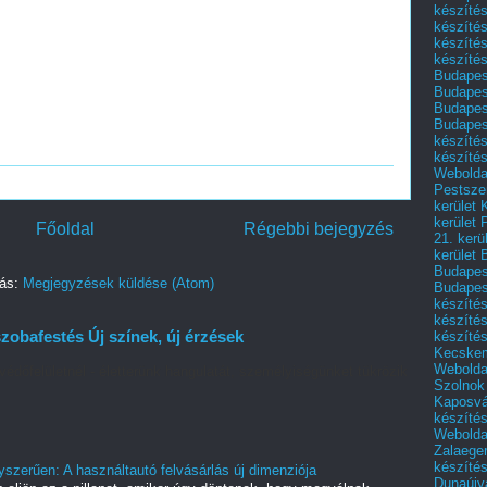
készítés
készítés
készíté
készítés
Budapes
Budapest
Budapest
Budapest
készítés
készítés
Weboldal
Pestszen
kerület 
kerület 
Főoldal
Régebbi bejegyzés
21. kerü
kerület 
Budapest
zás:
Megjegyzések küldése (Atom)
Budapes
készíté
készíté
zobafestés Új színek, új érzések
készíté
Kecske
Webolda
védőfelületnél - életterünk hangulatát, személyiségünket tükrözik
Szolnok
Kaposvá
készíté
Webolda
Zalaege
készíté
yszerűen: A használtautó felvásárlás új dimenziója
Dunaújv