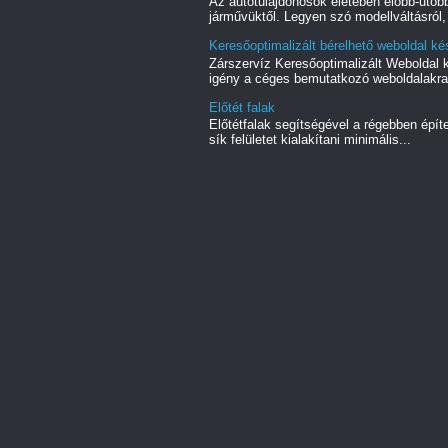
Az autótulajdonosok életében előbb-utóbb
járművüktől. Legyen szó modellváltásról, 
Keresőoptimalizált bérelhető weboldal kés
Zárszervíz Keresőoptimalizált Weboldal
igény a céges bemutatkozó weboldalakra.
Előtét falak
Előtétfalak segítségével a régebben épít
sík felületet kialakítani minimális...