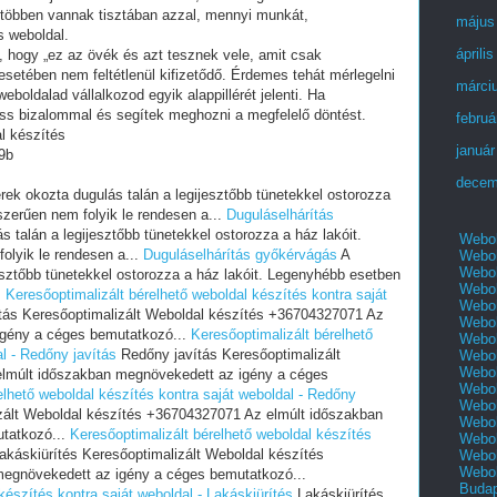
 többen vannak tisztában azzal, mennyi munkát,
május
s weboldal.
áprili
i, hogy „ez az övék és azt tesznek vele, amit csak
setében nem feltétlenül kifizetődő. Érdemes tehát mérlegelni
márci
eboldalad vállalkozod egyik alappillérét jelenti. Ha
ess bizalommal és segítek meghozni a megfelelő döntést.
februá
l készítés
január
9b
decem
ek okozta dugulás talán a legijesztőbb tünetekkel ostorozza
zerűen nem folyik le rendesen a...
Duguláselhárítás
 talán a legijesztőbb tünetekkel ostorozza a ház lakóit.
Webol
lyik le rendesen a...
Duguláselhárítás győkérvágás
A
Webol
Webol
esztőbb tünetekkel ostorozza a ház lakóit. Legenyhébb esetben
Webol
.
Keresőoptimalizált bérelhető weboldal készítés kontra saját
Webol
tás Keresőoptimalizált Weboldal készítés +36704327071 Az
Webol
igény a céges bemutatkozó...
Keresőoptimalizált bérelhető
Webol
l - Redőny javítás
Redőny javítás Keresőoptimalizált
Webol
Webol
lmúlt időszakban megnövekedett az igény a céges
Webol
elhető weboldal készítés kontra saját weboldal - Redőny
Webol
zált Weboldal készítés +36704327071 Az elmúlt időszakban
Webol
tatkozó...
Keresőoptimalizált bérelhető weboldal készítés
Webol
akáskiürítés Keresőoptimalizált Weboldal készítés
Webol
Webol
egnövekedett az igény a céges bemutatkozó...
Buda
készítés kontra saját weboldal - Lakáskiürítés
Lakáskiürítés