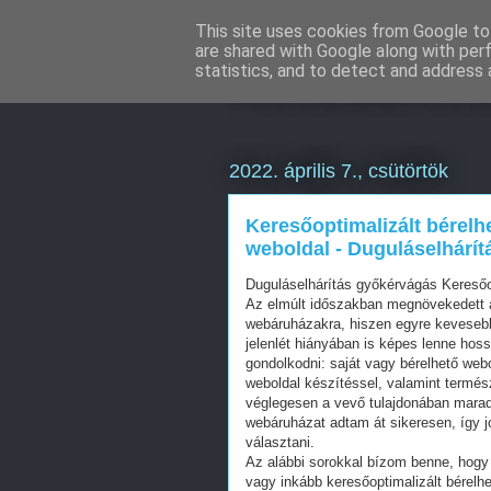
This site uses cookies from Google to 
are shared with Google along with per
Weboldal kész
statistics, and to detect and address 
2022. április 7., csütörtök
Keresőoptimalizált bérelh
weboldal - Duguláselhárí
Duguláselhárítás győkérvágás Kereső
Az elmúlt időszakban megnövekedett a
webáruházakra, hiszen egyre kevesebb 
jelenlét hiányában is képes lenne hos
gondolkodni: saját vagy bérelhető web
weboldal készítéssel, valamint termés
véglegesen a vevő tulajdonában mara
webáruházat adtam át sikeresen, így j
választani.
Az alábbi sorokkal bízom benne, hogy 
vagy inkább keresőoptimalizált bérelhe