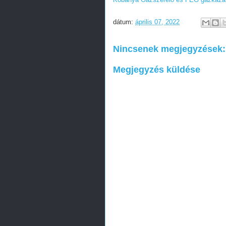
dátum:
április 07, 2022
Nincsenek megjegyzések:
Megjegyzés küldése