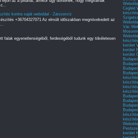
 eljön az a pillanat, amikor úgy döntenek, hogy megválnak
Webolda
c...
Cegléd
készíté
zítés kontra saját weboldal - Zárszervíz
Szigets
 készítés +36704327071 Az elmúlt időszakban megnövekedett az
Webolda
..
Vác
Web
Mosonm
Webolda
ett falak egyenetlenségéből, ferdeségéből tudunk egy tökéletesen
készíté
kerület 
kerület
kerület
Budapest
Budapest
Budapest
Budapest
készítés
készítés
készíté
készítés
Budapes
Budapest
Budapest
Budapest
készítés
készítés
Weboldal
Pestszen
kerület 
kerület 