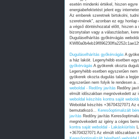
esetén mindenki értékel, hiszen egyre
energiabefektetést jelent egy internete
Az emberek szeretnek birtokolni, tudn
szeretnének", azonban ez egy honlap e
a végső döntéshozatal előtt, hiszen a w
bizonytalan vagy a választásban, ker
Duguláselhárítás győkérvágás webolda
KW80a0b4eb19f896230ffa2252c1ae12
Duguláselhárítás győkérvágás
A gyöker
a ház lakóit. Legenyhébb esetben egys
győkérvágás
A gyökerek okozta dugulás
Legenyhébb esetben egyszerűen nem fo
gyökerek okozta dugulás talán a legij
egyszerűen nem folyik le rendesen a..
weboldal - Redőny javítás
Redőny javí
elmúlt időszakban megnövekedett az 
weboldal készítés kontra saját webolda
Weboldal készítés +36704327071 Az e
bemutatkozó...
Keresőoptimalizált bér
javítás
Redőny javítás Keresőoptimali
megnövekedett az igény a céges bemu
kontra saját weboldal - Lakáskiürítés
L
+36704327071 Az elmúlt időszakban m
Keresőoptimalizált bérelhető weboldal 