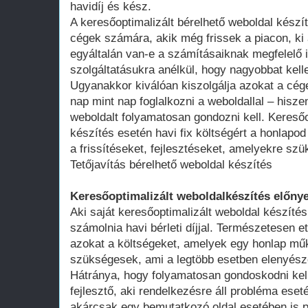
havidíj és kész.
A keresőoptimalizált bérelhető weboldal kész
cégek számára, akik még frissek a piacon, ki 
egyáltalán van-e a számításaiknak megfelelő 
szolgáltatásukra anélkül, hogy nagyobbat kell
Ugyanakkor kiválóan kiszolgálja azokat a cég
nap mint nap foglalkozni a weboldallal – hisze
weboldalt folyamatosan gondozni kell. Keresőo
készítés esetén havi fix költségért a honlap
a frissítéseket, fejlesztéseket, amelyekre szü
Tetőjavítás bérelhető weboldal készítés
Keresőoptimalizált weboldalkészítés előnye
Aki saját keresőoptimalizált weboldal készítés
számolnia havi bérleti díjjal. Természetesen ett
azokat a költségeket, amelyek egy honlap műk
szükségesek, ami a legtöbb esetben elenyésző
Hátránya, hogy folyamatosan gondoskodni kell
fejlesztő, aki rendelkezésre áll probléma ese
akárcsak egy bemutatkozó oldal esetében is 