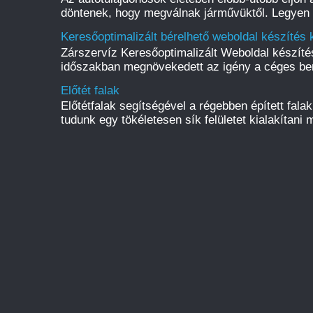
döntenek, hogy megválnak járművüktől. Legyen s
Keresőoptimalizált bérelhető weboldal készítés 
Zárszervíz Keresőoptimalizált Weboldal készít
időszakban megnövekedett az igény a céges be
Előtét falak
Előtétfalak segítségével a régebben épített fal
tudunk egy tökéletesen sík felületet kialakítani m