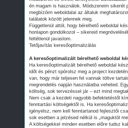
én magam is használok. Módszereim sikerét p
megbízóim weboldalai az általuk meghatározot
találatok között jelennek meg.
Függetlenül attól, hogy bérelhető weboldal kés
honlapon gondolkozol – sikereid megnövelésé
feltétlenül javaslom.
Tetőjavítás keresőoptimalizálás
A keresőoptimalizált bérelhető weboldal ké
Ha keresőoptimalizált bérelhető weboldal kész
időt és pénzt spórolsz meg a project kezdeté
van, hogy már teljesen fel vannak töltve tart
megrendelés napján használatba veheted. Egy 
költség, sok tervezéssel jár – ezt mind megtak
Nem csak a kezdeti nagyobb befektetéstől k
fenntartási költségektől is. Ha keresőoptimali
igényelsz, nem kell fenntartanod fejlesztői cs
sok esetben a jelzésed nélkül is „maguktól m
A költségekkel minden esetben előre tudsz kal