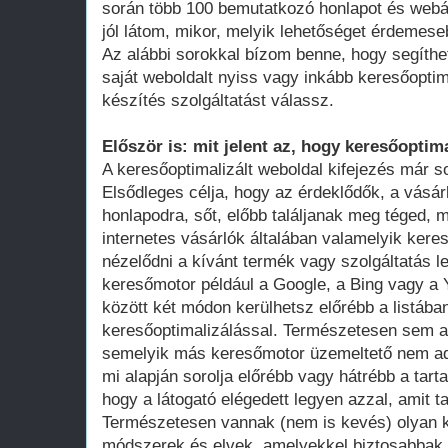
során több 100 bemutatkozó honlapot és webá
jól látom, mikor, melyik lehetőséget érdemese
Az alábbi sorokkal bízom benne, hogy segíthe
saját weboldalt nyiss vagy inkább keresőoptim
készítés szolgáltatást válassz.
Először is: mit jelent az, hogy keresőoptima
A keresőoptimalizált weboldal kifejezés már 
Elsődleges célja, hogy az érdeklődők, a vásár
honlapodra, sőt, előbb találjanak meg téged, 
internetes vásárlók általában valamelyik ker
nézelődni a kívánt termék vagy szolgáltatás le
keresőmotor például a Google, a Bing vagy a Y
között két módon kerülhetsz előrébb a listában
keresőoptimalizálással. Természetesen sem a
semelyik más keresőmotor üzemeltető nem adot
mi alapján sorolja előrébb vagy hátrébb a tarta
hogy a látogató elégedett legyen azzal, amit ta
Természetesen vannak (nem is kevés) olyan k
módszerek és elvek, amelyekkel biztosabbak 