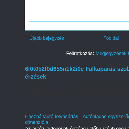
Újabb bejegyzés
Főoldal
Feliratkozás:
Megjegyzések 
6l0t052f0d655n1k2i0c Falkaparás szob
érzések
Otthonunk falai többet jelentenek puszta védőfelü
személyiségünket tükrözik vissza. A falkaparás 
Használtautó felvásárlás - Autóeladás egyszerűe
dimenziója
Az autótulajdonosok életében előbb-utóbb eljön a