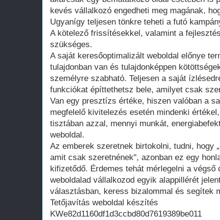
kevés vállalkozó engedheti meg magának, hogy
Ugyanígy teljesen tönkre teheti a futó kampán
A kötelező frissítésekkel, valamint a fejleszté
szükséges.
A saját keresőoptimalizált weboldal előnye te
tulajdonban van és tulajdonképpen kötöttsége
személyre szabható. Teljesen a saját ízlésedr
funkciókat építtethetsz bele, amilyet csak szer
Van egy presztízs értéke, hiszen valóban a saj
megfelelő kivitelezés esetén mindenki értékel
tisztában azzal, mennyi munkát, energiabefekte
weboldal.
Az emberek szeretnek birtokolni, tudni, hogy 
amit csak szeretnének", azonban ez egy honla
kifizetődő. Érdemes tehát mérlegelni a végső d
weboldalad vállalkozod egyik alappillérét jelen
választásban, keress bizalommal és segítek m
Tetőjavítás weboldal készítés
KWe82d1160df1d3ccbd80d7619389be011