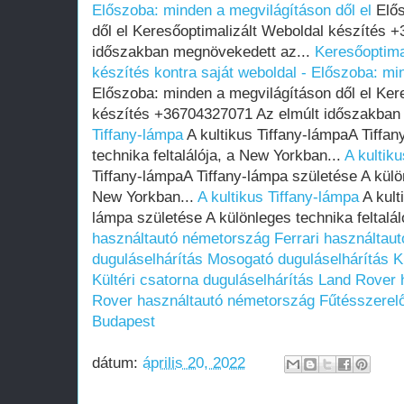
Előszoba: minden a megvilágításon dől el
Elős
dől el Keresőoptimalizált Weboldal készítés 
időszakban megnövekedett az...
Keresőoptima
készítés kontra saját weboldal - Előszoba: mi
Előszoba: minden a megvilágításon dől el Ker
készítés +36704327071 Az elmúlt időszakban
Tiffany-lámpa
A kultikus Tiffany-lámpaA Tiffa
technika feltalálója, a New Yorkban...
A kultik
Tiffany-lámpaA Tiffany-lámpa születése A külön
New Yorkban...
A kultikus Tiffany-lámpa
A kult
lámpa születése A különleges technika feltalá
használtautó németország
Ferrari használtau
duguláselhárítás
Mosogató duguláselhárítás
K
Kültéri csatorna duguláselhárítás
Land Rover 
Rover használtautó németország
Fűtésszerel
Budapest
dátum:
április 20, 2022