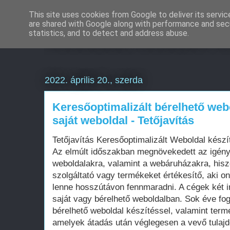
This site uses cookies from Google to deliver its servic
are shared with Google along with performance and secu
Weboldal készítés é
statistics, and to detect and address abuse.
2022. április 20., szerda
Keresőoptimalizált bérelhető web
saját weboldal - Tetőjavítás
Tetőjavítás Keresőoptimalizált Weboldal kés
Az elmúlt időszakban megnövekedett az igén
weboldalakra, valamint a webáruházakra, his
szolgáltató vagy termékeket értékesítő, aki on
lenne hosszútávon fennmaradni. A cégek két i
saját vagy bérelhető weboldalban. Sok éve fo
bérelhető weboldal készítéssel, valamint term
amelyek átadás után véglegesen a vevő tula