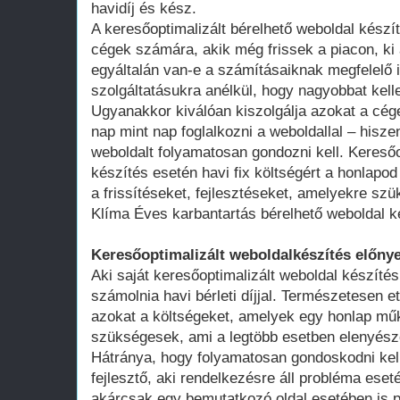
havidíj és kész.
A keresőoptimalizált bérelhető weboldal kész
cégek számára, akik még frissek a piacon, ki 
egyáltalán van-e a számításaiknak megfelelő 
szolgáltatásukra anélkül, hogy nagyobbat kell
Ugyanakkor kiválóan kiszolgálja azokat a cég
nap mint nap foglalkozni a weboldallal – hisze
weboldalt folyamatosan gondozni kell. Keresőo
készítés esetén havi fix költségért a honlap
a frissítéseket, fejlesztéseket, amelyekre szü
Klíma Éves karbantartás bérelhető weboldal k
Keresőoptimalizált weboldalkészítés előnye
Aki saját keresőoptimalizált weboldal készítés
számolnia havi bérleti díjjal. Természetesen ett
azokat a költségeket, amelyek egy honlap műk
szükségesek, ami a legtöbb esetben elenyésző
Hátránya, hogy folyamatosan gondoskodni kell
fejlesztő, aki rendelkezésre áll probléma ese
akárcsak egy bemutatkozó oldal esetében is 