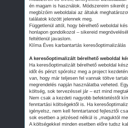
én magam is használok. Módszereim sikerét p
megbízóim weboldalai az általuk meghatározot
találatok között jelennek meg.
Függetlenül attól, hogy bérelhető weboldal kés
honlapon gondolkozol – sikereid megnövelésé
feltétlenül javaslom.
Klíma Éves karbantartás keresőoptimalizálás
A keresőoptimalizált bérelhető weboldal ké
Ha keresőoptimalizált bérelhető weboldal kész
időt és pénzt spórolsz meg a project kezdeté
van, hogy már teljesen fel vannak töltve tart
megrendelés napján használatba veheted. Egy 
költség, sok tervezéssel jár – ezt mind megtak
Nem csak a kezdeti nagyobb befektetéstől k
fenntartási költségektől is. Ha keresőoptimali
igényelsz, nem kell fenntartanod fejlesztői cs
sok esetben a jelzésed nélkül is „maguktól m
A költségekkel minden esetben előre tudsz kal