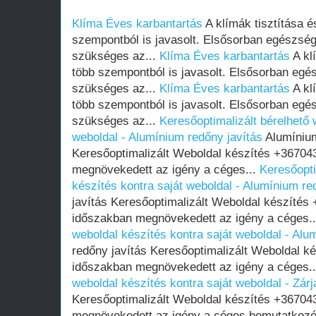
Klíma Éves karbantartás
A klímák tisztítása é
szempontból is javasolt. Elsősorban egészség
szükséges az...
Klíma Éves karbantartás
A kl
több szempontból is javasolt. Elsősorban egé
szükséges az...
Klíma Éves karbantartás
A kl
több szempontból is javasolt. Elsősorban egé
szükséges az...
Keresőoptimalizált bérelhető 
weboldal - Alumínium redőny javítás
Alumínium
Keresőoptimalizált Weboldal készítés +36704
megnövekedett az igény a céges...
Keresőopti
készítés kontra saját weboldal - Alumínium re
javítás Keresőoptimalizált Weboldal készítés
időszakban megnövekedett az igény a céges.
weboldal készítés kontra saját weboldal - Alu
redőny javítás Keresőoptimalizált Weboldal k
időszakban megnövekedett az igény a céges.
weboldal készítés kontra saját weboldal - Zárj
Keresőoptimalizált Weboldal készítés +36704
megnövekedett az igény a céges bemutatkozó