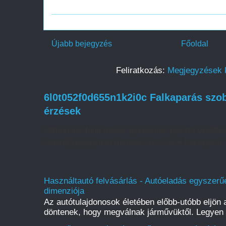
Újabb bejegyzés
Főoldal
Feliratkozás:
Megjegyzések 
6l0t052f0d655n1k2i0c Falkaparás szob
érzések
Otthonunk falai többet jelentenek puszta védőfelü
személyiségünket tükrözik vissza. A falkaparás 
Használtautó felvásárlás - Autóeladás egyszerűe
dimenziója
Az autótulajdonosok életében előbb-utóbb eljön a
döntenek, hogy megválnak járművüktől. Legyen s