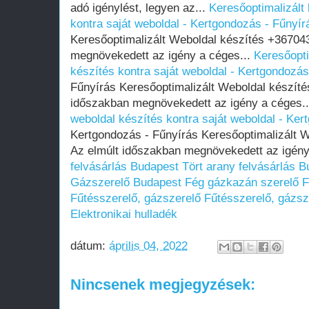
adó igénylést, legyen az...
Keresőoptimalizált 
kontra saját weboldal - Kertgondozás - Fűnyír
Keresőoptimalizált Weboldal készítés +36704
megnövekedett az igény a céges...
Keresőopti
készítés kontra saját weboldal - Kertgondozás
Fűnyírás Keresőoptimalizált Weboldal készít
időszakban megnövekedett az igény a céges.
weboldal készítés kontra saját weboldal - Ker
Kertgondozás - Fűnyírás Keresőoptimalizált 
Az elmúlt időszakban megnövekedett az igény
felvásárlás Budapest
Tört arany felvásárlás 
Gázszerelő Budapest
Fég gázkazán szerelő
F
Fűtésszerelő, gázszerelő
Fűtésszerelő, gázsz
Elektronikai hulladék
dátum:
április 04, 2022
Nincsenek megjegyzések: