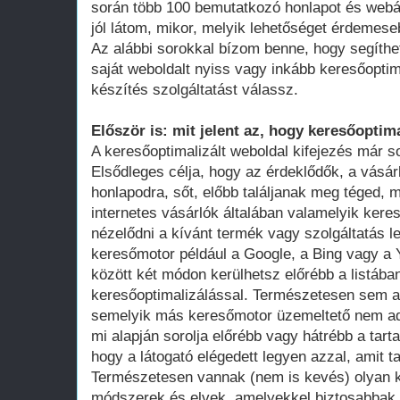
során több 100 bemutatkozó honlapot és webá
jól látom, mikor, melyik lehetőséget érdemese
Az alábbi sorokkal bízom benne, hogy segíthe
saját weboldalt nyiss vagy inkább keresőoptim
készítés szolgáltatást válassz.
Először is: mit jelent az, hogy keresőoptima
A keresőoptimalizált weboldal kifejezés már 
Elsődleges célja, hogy az érdeklődők, a vásár
honlapodra, sőt, előbb találjanak meg téged, 
internetes vásárlók általában valamelyik ker
nézelődni a kívánt termék vagy szolgáltatás le
keresőmotor például a Google, a Bing vagy a Y
között két módon kerülhetsz előrébb a listában
keresőoptimalizálással. Természetesen sem a
semelyik más keresőmotor üzemeltető nem adot
mi alapján sorolja előrébb vagy hátrébb a tarta
hogy a látogató elégedett legyen azzal, amit ta
Természetesen vannak (nem is kevés) olyan k
módszerek és elvek, amelyekkel biztosabbak 