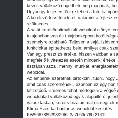
kevés vállalkozó engedheti meg magának, hogy
Ugyanígy teljesen tönkre teheti a futó kampán
A kötelező frissítésekkel, valamint a fejleszté
szükséges.
A saját keresőoptimalizált weboldal előnye te
tulajdonban van és tulajdonképpen kötöttsége
személyre szabható. Teljesen a saját ízlésedr
funkciókat építtethetsz bele, amilyet csak szer
Van egy presztízs értéke, hiszen valóban a saj
megfelelő kivitelezés esetén mindenki értékel
tisztában azzal, mennyi munkát, energiabefekte
weboldal.
Az emberek szeretnek birtokolni, tudni, hogy 
amit csak szeretnének", azonban ez egy honla
kifizetődő. Érdemes tehát mérlegelni a végső d
weboldalad vállalkozod egyik alappillérét jelen
választásban, keress bizalommal és segítek m
Klíma Éves karbantartás weboldal készítés
KW5667885293f20f6c3a7b69e76bf2141f