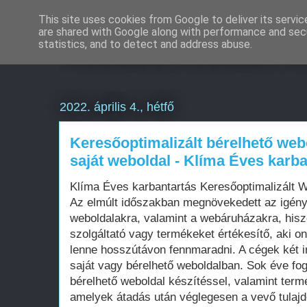
This site uses cookies from Google to deliver its servic
are shared with Google along with performance and secu
Weboldal készítés é
statistics, and to detect and address abuse.
2022. április 4., hétfő
Keresőoptimalizált bérelhető web
saját weboldal - Klíma Éves karba
Klíma Éves karbantartás Keresőoptimalizált 
Az elmúlt időszakban megnövekedett az igén
weboldalakra, valamint a webáruházakra, his
szolgáltató vagy termékeket értékesítő, aki on
lenne hosszútávon fennmaradni. A cégek két i
saját vagy bérelhető weboldalban. Sok éve fo
bérelhető weboldal készítéssel, valamint term
amelyek átadás után véglegesen a vevő tula