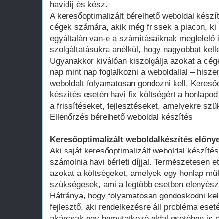
havidíj és kész.
A keresőoptimalizált bérelhető weboldal kész
cégek számára, akik még frissek a piacon, ki 
egyáltalán van-e a számításaiknak megfelelő 
szolgáltatásukra anélkül, hogy nagyobbat kell
Ugyanakkor kiválóan kiszolgálja azokat a cég
nap mint nap foglalkozni a weboldallal – hisze
weboldalt folyamatosan gondozni kell. Keresőo
készítés esetén havi fix költségért a honlap
a frissítéseket, fejlesztéseket, amelyekre szü
Ellenőrzés bérelhető weboldal készítés
Keresőoptimalizált weboldalkészítés előnye
Aki saját keresőoptimalizált weboldal készítés
számolnia havi bérleti díjjal. Természetesen ett
azokat a költségeket, amelyek egy honlap műk
szükségesek, ami a legtöbb esetben elenyésző
Hátránya, hogy folyamatosan gondoskodni kell
fejlesztő, aki rendelkezésre áll probléma ese
akárcsak egy bemutatkozó oldal esetében is 