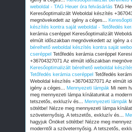
weboldal - TAG Heuer óra felvásárlás
TAG Heue
Keresőoptimalizált Weboldal készítés +36704
megnövekedett az igény a céges...
Keresőopti
készítés kontra saját weboldal - Tetőfedés ke
kerámia cseréppel Keresőoptimalizált Webold
elmúlt időszakban megnövekedett az igény a 
bérelhető weboldal készítés kontra saját webo
cseréppel
Tetőfedés kerámia cseréppel Kereső
+36704327071 Az elmúlt időszakban megnöveke
Keresőoptimalizált bérelhető weboldal készítés
Tetőfedés kerámia cseréppel
Tetőfedés kerámi
Weboldal készítés +36704327071 Az elmúlt i
igény a céges...
Mennyezeti lámpák
Mi nem ha
meg mennyezeti lámpa kínálatunkat a modernt
tetszetős, exkluzív és...
Mennyezeti lámpák
M
sötétbe! Nézze meg mennyezeti lámpa kínálat
szöveternyősig. A tetszetős, exkluzív és...
Me
hagyjuk Önöket sötétbe! Nézze meg mennyezet
moderntől a szöveternyősig. A tetszetős, exkl