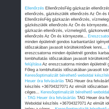
Ellenőrzés
EllenőrzésFég gázkazán ellenőrzés
ellenőrzés, gázkészülék ellenőrzés Az Ön és 
EllenőrzésFég gázkazán ellenőrzés, vízmelegí
gázkészülék ellenőrzés Az Ön és környezete.
gázkazán ellenőrzés, vízmelegítő, gázkonvekt
ellenőrzés Az Ön és környezete...
Ereszcsator
minden épületnél gondos karbantartást igényel
időszakában javasolt körültekintőnek lenni,...
ereszcsatorna minden épületnél gondos karban
lombhullatás időszakában javasolt körültekintő
felújítása
Az ereszcsatorna minden épületnél g
Főleg a lombhullatás időszakában javasolt körü
Keresőoptimalizált bérelhető weboldal készíté
Heuer óra felvásárlás
TAG Heuer óra felvásárl
készítés +36704327071 Az elmúlt időszakban
céges...
Keresőoptimalizált bérelhető weboldal
- TAG Heuer óra felvásárlás
TAG Heuer óra fel
Weboldal készítés +36704327071 Az elmúlt i
igény a céges...
Keresőoptimalizált bérelhető 