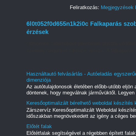
Feliratkozás:
Megjegyzések 
6l0t052f0d655n1k2i0c Falkaparás szob
érzések
Otthonunk falai többet jelentenek puszta védőfelü
személyiségünket tükrözik vissza. A falkaparás 
Használtautó felvásárlás - Autóeladás egyszerűe
dimenziója
Az autótulajdonosok életében előbb-utóbb eljön a
döntenek, hogy megválnak járművüktől. Legyen s
Keresőoptimalizált bérelhető weboldal készítés 
Zárszervíz Keresőoptimalizált Weboldal készít
időszakban megnövekedett az igény a céges be
Előtét falak
Előtétfalak segítségével a régebben épített fal