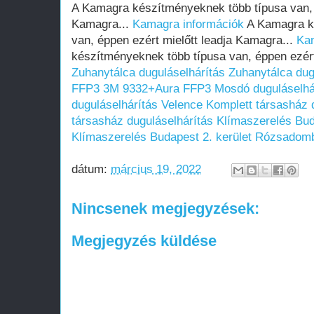
A Kamagra készítményeknek több típusa van, é
Kamagra...
Kamagra információk
A Kamagra k
van, éppen ezért mielőtt leadja Kamagra...
Ka
készítményeknek több típusa van, éppen ezért
Zuhanytálca duguláselhárítás
Zuhanytálca dug
FFP3
3M 9332+Aura FFP3
Mosdó duguláselhá
duguláselhárítás Velence
Komplett társasház 
társasház duguláselhárítás
Klímaszerelés Bud
Klímaszerelés Budapest 2. kerület Rózsadom
dátum:
március 19, 2022
Nincsenek megjegyzések:
Megjegyzés küldése