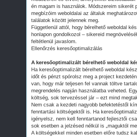
én magam is használok. Módszereim sikerét p
megbízóim weboldalai az általuk meghatározot
találatok között jelennek meg.
Függetlenül attól, hogy bérelhető weboldal kés
honlapon gondolkozol – sikereid megnövelésé
feltétlenül javaslom.
Ellenőrzés keresőoptimalizálás
A keresőoptimalizált bérelhető weboldal ké
Ha keresőoptimalizált bérelhető weboldal kész
időt és pénzt spórolsz meg a project kezdeté
van, hogy már teljesen fel vannak töltve tart
megrendelés napján használatba veheted. Egy 
költség, sok tervezéssel jár – ezt mind megtak
Nem csak a kezdeti nagyobb befektetéstől k
fenntartási költségektől is. Ha keresőoptimali
igényelsz, nem kell fenntartanod fejlesztői cs
sok esetben a jelzésed nélkül is „maguktól m
A költségekkel minden esetben előre tudsz kal