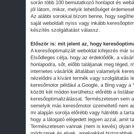
során több 100 bemutatkozó honlapot és webá
jól látom, mikor, melyik lehetőséget érdemese
Az alábbi sorokkal bízom benne, hogy segíthe
saját weboldalt nyiss vagy inkább keresőoptim
készítés szolgáltatást válassz.
Először is: mit jelent az, hogy keresőoptima
A keresőoptimalizált weboldal kifejezés már 
Elsődleges célja, hogy az érdeklődők, a vásár
honlapodra, sőt, előbb találjanak meg téged, 
internetes vásárlók általában valamelyik ker
nézelődni a kívánt termék vagy szolgáltatás le
keresőmotor például a Google, a Bing vagy a Y
között két módon kerülhetsz előrébb a listában
keresőoptimalizálással. Természetesen sem a
semelyik más keresőmotor üzemeltető nem adot
mi alapján sorolja előrébb vagy hátrébb a tarta
hogy a látogató elégedett legyen azzal, amit ta
Természetesen vannak (nem is kevés) olyan k
módszerek és elvek, amelyekkel biztosabbak 