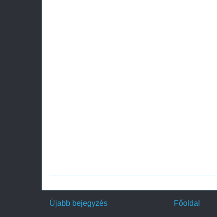
Újabb bejegyzés
Főoldal