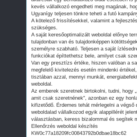
kevés vállalkozó engedheti meg magának, hogy
Ugyanígy teljesen tönkre teheti a futó kampán
A kötelező frissítésekkel, valamint a fejleszté
szükséges.
A saját keresőoptimalizált weboldal előnye te
tulajdonban van és tulajdonképpen kötöttsége
személyre szabható. Teljesen a saját ízlésedr
funkciókat építtethetsz bele, amilyet csak szer
Van egy presztízs értéke, hiszen valóban a saj
megfelelő kivitelezés esetén mindenki értékel
tisztában azzal, mennyi munkát, energiabefekte
weboldal.
Az emberek szeretnek birtokolni, tudni, hogy 
amit csak szeretnének", azonban ez egy honla
kifizetődő. Érdemes tehát mérlegelni a végső d
weboldalad vállalkozod egyik alappillérét jelen
választásban, keress bizalommal és segítek m
Ellenőrzés weboldal készítés
KW0c77a18209fc00843792b0dbae18bc62