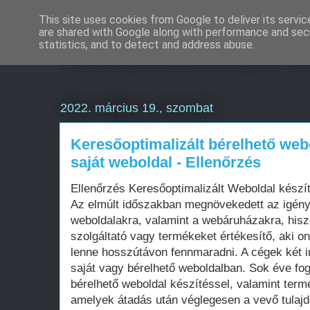
This site uses cookies from Google to deliver its servic
are shared with Google along with performance and secu
Weboldal készítés é
statistics, and to detect and address abuse.
2022. március 19., szombat
Keresőoptimalizált bérelhető web
saját weboldal - Ellenőrzés
Ellenőrzés Keresőoptimalizált Weboldal kész
Az elmúlt időszakban megnövekedett az igén
weboldalakra, valamint a webáruházakra, his
szolgáltató vagy termékeket értékesítő, aki on
lenne hosszútávon fennmaradni. A cégek két i
saját vagy bérelhető weboldalban. Sok éve fo
bérelhető weboldal készítéssel, valamint term
amelyek átadás után véglegesen a vevő tula