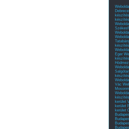
Webolda
Debrece
készíté
készíté
Webolda
Székesf
Webolda
Webolda
Tatabán
készíté
Webolda
Eger
We
készíté
Hódmező
Webolda
Salgótar
készíté
Webolda
Vác
Web
Mosonm
Webolda
készíté
kerület 
kerület
kerület
Budapest
Budapest
Budapest
Budapest