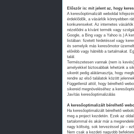
Először is: mit jelent az, hogy kere
A keresőoptimalizált weboldal kifejez
érdeklődők, a vásárlók könnyebben ráta
konkurenseket. Az internetes vásárlók
nézelődni a kívánt termék vagy szolgál
Google, a Bing vagy a Yahoo is.) A ker
listában: fizetett hirdetéssel vagy k
és semelyik más keresőmotor üzemeltet
előrébb vagy hátrébb a tartalmakat. Eg
talál.
Természetesen vannak (nem is kevés) 
amelyekkel biztosabbak lehetünk a s
sikerét pedig alátámasztja, hogy megb
rendre az első találatok között jelenn
Függetlenül attól, hogy bérelhető webo
sikereid megnöveléséhez a keresőoptim
Javítás keresőoptimalizálás
A keresőoptimalizált bérelhető webo
Ha keresőoptimalizált bérelhető webold
meg a project kezdetén. Ezek az oldal
tartalommal és akár már a megrendelés
nagy költség, sok tervezéssel jár – ez
Nem csak a kezdeti nagyobb befekteté