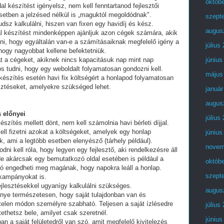
októb
al készítést igényelsz, nem kell fenntartanod fejlesztői
setben a jelzésed nélkül is „maguktól megoldódnak".
szept
dsz kalkulálni, hiszen van fixen egy havidíj és kész.
augus
al készítést mindenképpen ajánljuk azon cégek számára, akik
lni, hogy egyáltalán van-e a számításaiknak megfelelő igény a
július
 hogy nagyobbat kellene befektetniük.
t a cégeket, akiknek nincs kapacitásuk nap mint nap
június
tos tudni, hogy egy weboldalt folyamatosan gondozni kell.
május
készítés esetén havi fix költségért a honlapod folyamatosan
esztéseket, amelyekre szükséged lehet.
január
augus
 előnyei
július
észítés mellett dönt, nem kell számolnia havi bérleti díjjal.
ell fizetni azokat a költségeket, amelyek egy honlap
június
, ami a legtöbb esetben elenyésző (tárhely például).
novem
i kell róla, hogy legyen egy fejlesztő, aki rendelkezésre áll
e akárcsak egy bemutatkozó oldal esetében is például a
októb
ó engedheti meg magának, hogy napokra leáll a honlap.
szept
 kampányokat is.
fejlesztésekkel ugyanígy kalkulálni szükséges.
augus
lőnye természetesen, hogy saját tulajdonban van és
telen módon személyre szabható. Teljesen a saját ízlésedre
július
tethetsz bele, amilyet csak szeretnél.
június
an a saját felületedről van szó, amit megfelelő kivitelezés