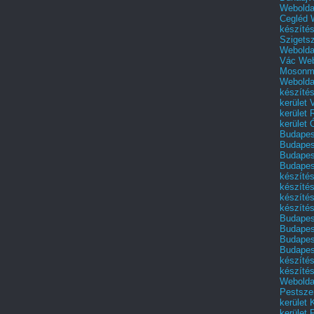
Webolda
Cegléd
készíté
Szigets
Webolda
Vác
Web
Mosonm
Webolda
készíté
kerület 
kerület
kerület
Budapest
Budapest
Budapest
Budapest
készítés
készítés
készíté
készítés
Budapes
Budapest
Budapest
Budapest
készítés
készítés
Weboldal
Pestszen
kerület 
kerület 