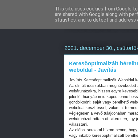
This site uses cookies from Google to 
are shared with Google along with per
Weboldal kész
statistics, and to detect and address 
2021. december 30., csütörtö
Keresőoptimalizált bérelh
weboldal - Javítás
Javítás Keresőoptimalizált Weboldal 
Az elmúlt időszakban megnövekedett a
webáruházakra, hiszen egyre kevesebb 
jelenlét hiányában is képes lenne hos
gondolkodni: saját vagy bérelhető web
weboldal készítéssel, valamint termés
véglegesen a vevő tulajdonában mara
webáruházat adtam át sikeresen, így j
választani.
Az alábbi sorokkal bízom benne, hogy 
vagy inkább keresőoptimalizált bérelhe