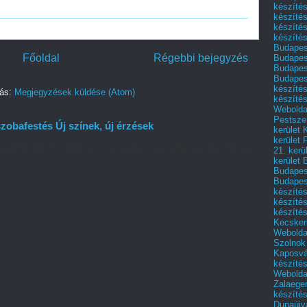
készítés
készítés
készíté
készítés
Budapes
Főoldal
Régebbi bejegyzés
Budapest
Budapest
Budapest
készítés
zás:
Megjegyzések küldése (Atom)
készítés
Weboldal
Pestszen
zobafestés Új színek, új érzések
kerület 
kerület 
védőfelületnél - életterünk hangulatát, személyiségünket tükrözik
21. kerü
kerület 
Budapest
Budapes
készíté
készíté
készíté
Kecske
Webolda
Szolnok
Kaposvá
készíté
Webolda
Zalaege
készíté
Dunaújv