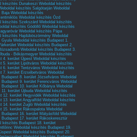
l készítés Dunakeszi
Weboldal készítés
Weboldal készítés Salgótarján
Weboldal
s Baja
Weboldal készítés
zentmiklós
Weboldal készítés Ózd
l készítés Szekszárd
Weboldal készítés
oldal készítés Gödöllő
Weboldal készítés
agyaróvár
Weboldal készítés Pápa
l készítés Hajdúböszörmény
Weboldal
s Gyula
Weboldal készítés Budapest 1.
Várkerület
Weboldal készítés Budapest 2.
 Rózsadomb
Weboldal készítés Budapest 3.
 Óbuda - Békásmegyer
Weboldal készítés
 4. kerület Újpest
Weboldal készítés
 5. kerület Lipótváros
Weboldal készítés
 6. kerület Terézváros
Weboldal készítés
 7. kerület Erzsébetváros
Weboldal
 Budapest 8. kerület Józsefváros
Weboldal
 Budapest 9. kerület Ferencváros
Weboldal
s Budapest 10. kerület Kőbánya
Weboldal
 11. kerület Újbuda
Weboldal készítés
t 12. kerület Hegyvidék
Weboldal készítés
 13. kerület Angyalföld
Weboldal készítés
 14. kerület Zugló
Weboldal készítés
 15. kerület Rákospalota
Weboldal
 Budapest 16. kerület Mátyásföld
Weboldal
 Budapest 17. kerület Rákoskeresztúr
 készítés Budapest 18. kerület
tlőrinc
Weboldal készítés Budapest 19.
Kispest
Weboldal készítés Budapest 20.
Pesterzsébet
Weboldal készítés Budapest