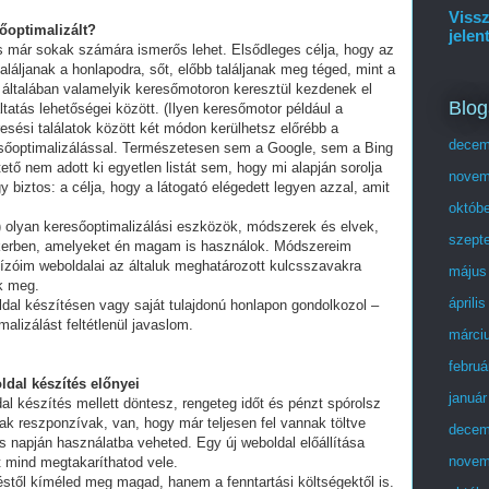
Vissz
sőoptimalizált?
jelen
és már sokak számára ismerős lehet. Elsődleges célja, hogy az
láljanak a honlapodra, sőt, előbb találjanak meg téged, mint a
 általában valamelyik keresőmotoron keresztül kezdenek el
Blog
tatás lehetőségei között. (Ilyen keresőmotor például a
esési találatok között két módon kerülhetsz előrébb a
decem
eresőoptimalizálással. Természetesen sem a Google, sem a Bing
ő nem adott ki egyetlen listát sem, hogy mi alapján sorolja
novem
y biztos: a célja, hogy a látogató elégedett legyen azzal, amit
októb
olyan keresőoptimalizálási eszközök, módszerek és elvek,
szept
ikerben, amelyeket én magam is használok. Módszereim
ízóim weboldalai az általuk meghatározott kulcsszavakra
május
ek meg.
áprili
ldal készítésen vagy saját tulajdonú honlapon gondolkozol –
alizálást feltétlenül javaslom.
márci
februá
ldal készítés előnyei
január
al készítés mellett döntesz, rengeteg időt és pénzt spórolsz
ak reszponzívak, van, hogy már teljesen fel vannak töltve
decem
 napján használatba veheted. Egy új weboldal előállítása
novem
t mind megtakaríthatod vele.
stől kíméled meg magad, hanem a fenntartási költségektől is.