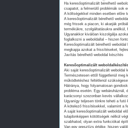
Ha keresőoptimalizált bérelhető webold
csapatot, a felmerülő problémák sok e
A költségekkel minden esetben előre tu
A keresőoptimalizált bérelhető webold
még frissek a piacon, ki akarják próbá
termékükre, szolgáltatásukra anélkül,
Ugyanakkor kiválóan kiszolgálja azoka
foglalkozni a weboldallal – hiszen fon
Keresőoptimalizált bérelhető weboldal 
megkapja azokat a frissítéseket, fejl
Javítás bérelhető weboldal készítés
Keresőoptimalizált weboldalkészítés
Aki saját keresőoptimalizált weboldal k
Természetesen ettől függetlenül meg k
működtetéshez feltétlenül szükségesek
Hátránya, hogy folyamatosan gondoskodn
probléma esetén. Egy webáruháznál, d
karácsonyi szezonban kevés vállalkoz
Ugyanígy teljesen tönkre teheti a futó
A kötelező frissítésekkel, valamint a 
A saját keresőoptimalizált weboldal e
tulajdonképpen kötöttségek nélkül vég
szabhatod, olyan extra funkciókat épít
Van egy presztízs értéke, hiszen valób