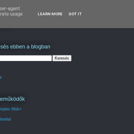
user-agent
erate usage
LEARN MORE
GOT IT
lás
sés ebben a blogban
l
reműködők
mplex Web+
boldal