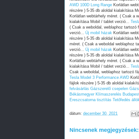
AWD 100D Long Range
Korlátlan webt
részére ) 5-35 db aloldal kialakítása Mo
Korlátlan webtárhely méret. ( Csak a we
kialakítása Mobil / tablet verzió...
Tes
( Csak a weboldal, weblaphoz tartozó fá
verzió...
Új mobil házak
Korlátlan webt
részére ) 5-35 db aloldal kialakítása Mo
méret. ( Csak a weboldal weblaphoz tart
verzió...
Új mobil házak
Korlátlan webt
részére ) 5-35 db aloldal kialakítása Mo
Korlátlan webtárhely méret. ( Csak a we
kialakítása Mobil / tablet verzió...
Tesl
Csak a weboldal, weblaphoz tartozó fájl
Tesla Model 3 Performance AWD
Korlá
fájlok részére ) 5-35 db aloldal kialakít
felvásárlás
Gázszerelő csepelen
Gázs
Békásmegyer
Klímaszerelés Budapest
Ereszcsatorna tisztítás
Tetőfedés álló
dátum:
december 30, 2021
Nincsenek megjegyzések: