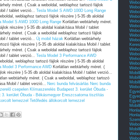
Webol
árhely méret. ( Csak a weboldal, weblaphoz tartozó fájlok
Webol
bil / tablet verzió...
Tesla Model S AWD 100D Long Range
Webol
boldal, weblaphoz tartozó fájlok részére ) 5-35 db aloldal
Webol
Webol
la Model S AWD 100D Long Range
Korlátlan webtárhely méret.
Webol
jlok részére ) 5-35 db aloldal kialakítása Mobil / tablet
Webol
árhely méret. ( Csak a weboldal weblaphoz tartozó fájlok
Webol
bil / tablet verzió...
Új mobil házak
Korlátlan webtárhely
Webol
ozó fájlok részére ) 5-35 db aloldal kialakítása Mobil / tablet
Keres
Webol
árhely méret. ( Csak a weboldal weblaphoz tartozó fájlok
Webol
bil / tablet verzió...
Tesla Model 3 Performance AWD
Webol
boldal, weblaphoz tartozó fájlok részére ) 5-35 db aloldal
Webol
a Model 3 Performance AWD
Korlátlan webtárhely méret. (
Webol
ok részére ) 5-35 db aloldal kialakítása Mobil / tablet verzió...
Mobil
Mobil
tlan webtárhely méret. ( Csak a weboldal, weblaphoz tartozó
Mobil
ása Mobil / tablet verzió...
Nerc bunda felvásárlás
Nerc bunda
Webol
zerelő csepelen
Klímaszerelés Budapest 3. kerület Óbuda -
Egyed
 3. kerület Óbuda - Békásmegyer
Ereszcsatorna tisztítás
Egyed
korcolt lemezzel
Tetőfedés állókorcolt lemezzel
Egyed
Mobil
Honla
Honla
Szemé
Webol
Mobil
Webol
Webol