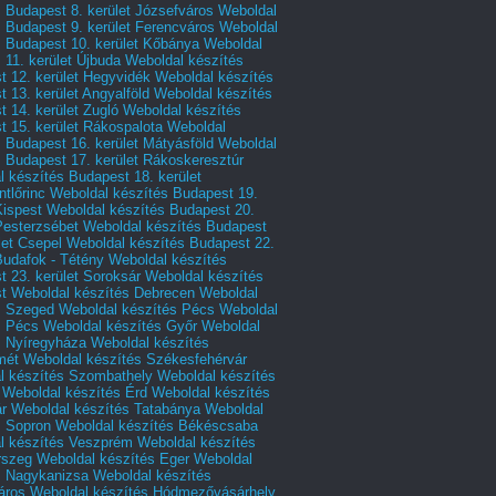
 Budapest 8. kerület Józsefváros
Weboldal
 Budapest 9. kerület Ferencváros
Weboldal
s Budapest 10. kerület Kőbánya
Weboldal
 11. kerület Újbuda
Weboldal készítés
t 12. kerület Hegyvidék
Weboldal készítés
 13. kerület Angyalföld
Weboldal készítés
 14. kerület Zugló
Weboldal készítés
 15. kerület Rákospalota
Weboldal
 Budapest 16. kerület Mátyásföld
Weboldal
 Budapest 17. kerület Rákoskeresztúr
 készítés Budapest 18. kerület
tlőrinc
Weboldal készítés Budapest 19.
Kispest
Weboldal készítés Budapest 20.
Pesterzsébet
Weboldal készítés Budapest
let Csepel
Weboldal készítés Budapest 22.
Budafok - Tétény
Weboldal készítés
 23. kerület Soroksár
Weboldal készítés
t
Weboldal készítés Debrecen
Weboldal
s Szeged
Weboldal készítés Pécs
Weboldal
s Pécs
Weboldal készítés Győr
Weboldal
s Nyíregyháza
Weboldal készítés
mét
Weboldal készítés Székesfehérvár
l készítés Szombathely
Weboldal készítés
Weboldal készítés Érd
Weboldal készítés
r
Weboldal készítés Tatabánya
Weboldal
s Sopron
Weboldal készítés Békéscsaba
l készítés Veszprém
Weboldal készítés
rszeg
Weboldal készítés Eger
Weboldal
s Nagykanizsa
Weboldal készítés
áros
Weboldal készítés Hódmezővásárhely