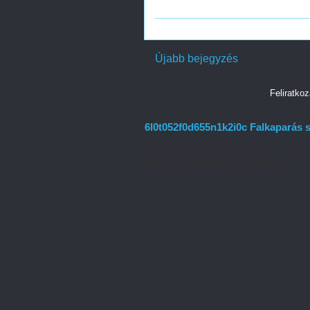
Újabb bejegyzés
Feliratko
6l0t052f0d655n1k2i0c Falkaparás s
Otthonunk falai többet jelentenek puszta 
vissza. A falkaparás szobafestés ...