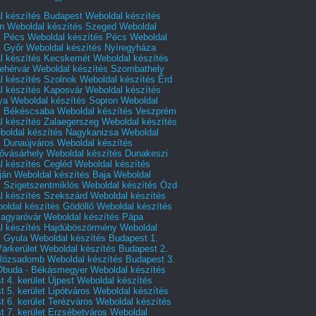
l készítés Budapest
Weboldal készítés
n
Weboldal készítés Szeged
Weboldal
s Pécs
Weboldal készítés Pécs
Weboldal
s Győr
Weboldal készítés Nyíregyháza
l készítés Kecskemét
Weboldal készítés
ehérvár
Weboldal készítés Szombathely
l készítés Szolnok
Weboldal készítés Érd
l készítés Kaposvár
Weboldal készítés
ya
Weboldal készítés Sopron
Weboldal
s Békéscsaba
Weboldal készítés Veszprém
l készítés Zalaegerszeg
Weboldal készítés
boldal készítés Nagykanizsa
Weboldal
s Dunaújváros
Weboldal készítés
vásárhely
Weboldal készítés Dunakeszi
l készítés Cegléd
Weboldal készítés
ján
Weboldal készítés Baja
Weboldal
s Szigetszentmiklós
Weboldal készítés Ózd
l készítés Szekszárd
Weboldal készítés
oldal készítés Gödöllő
Weboldal készítés
agyaróvár
Weboldal készítés Pápa
l készítés Hajdúböszörmény
Weboldal
s Gyula
Weboldal készítés Budapest 1.
Várkerület
Weboldal készítés Budapest 2.
 Rózsadomb
Weboldal készítés Budapest 3.
 Óbuda - Békásmegyer
Weboldal készítés
 4. kerület Újpest
Weboldal készítés
 5. kerület Lipótváros
Weboldal készítés
 6. kerület Terézváros
Weboldal készítés
 7. kerület Erzsébetváros
Weboldal