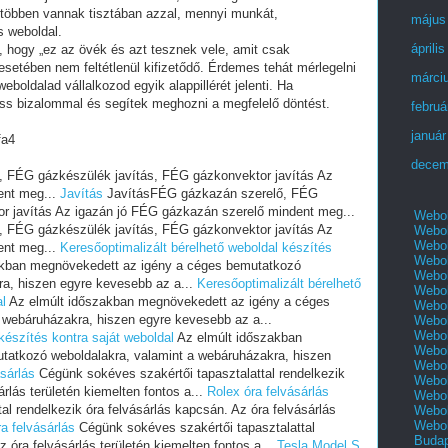
 többen vannak tisztában azzal, mennyi munkát,
május
s weboldal.
áprili
i, hogy „ez az övék és azt tesznek vele, amit csak
setében nem feltétlenül kifizetődő. Érdemes tehát mérlegelni
márci
eboldalad vállalkozod egyik alappillérét jelenti. Ha
ess bizalommal és segítek meghozni a megfelelő döntést.
februá
január
fa4
decem
 FÉG gázkészülék javítás, FÉG gázkonvektor javítás Az
ent meg...
Javítás
JavításFÉG gázkazán szerelő, FÉG
r javítás Az igazán jó FÉG gázkazán szerelő mindent meg...
Webol
 FÉG gázkészülék javítás, FÉG gázkonvektor javítás Az
Webol
Webol
ent meg...
Keresőoptimalizált bérelhető weboldal készítés
Webol
akban megnövekedett az igény a céges bemutatkozó
Webol
ra, hiszen egyre kevesebb az a...
Keresőoptimalizált bérelhető
Webol
al
Az elmúlt időszakban megnövekedett az igény a céges
Webol
 webáruházakra, hiszen egyre kevesebb az a...
Webol
Webol
készítés kontra saját weboldal
Az elmúlt időszakban
Webol
tatkozó weboldalakra, valamint a webáruházakra, hiszen
Webol
ásárlás
Cégünk sokéves szakértői tapasztalattal rendelkezik
Webol
árlás területén kiemelten fontos a...
Rolex óra felvásárlás
Webol
l rendelkezik óra felvásárlás kapcsán. Az óra felvásárlás
Webol
Webol
a felvásárlás
Cégünk sokéves szakértői tapasztalattal
Buda
z óra felvásárlás területén kiemelten fontos a...
Tesla Model S