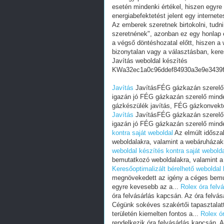
esetén mindenki értékel, hiszen egyre
energiabefektetést jelent egy internete
Az emberek szeretnek birtokolni, tudn
szeretnének", azonban ez egy honlap e
a végső döntéshozatal előtt, hiszen a w
bizonytalan vagy a választásban, ker
Javítás weboldal készítés
KWa32ec1a0c96ddef84930a3e9e3439
Javítás
JavításFÉG gázkazán szerelő,
igazán jó FÉG gázkazán szerelő mind
gázkészülék javítás, FÉG gázkonvekto
Javítás
JavításFÉG gázkazán szerelő,
igazán jó FÉG gázkazán szerelő mind
kontra saját weboldal
Az elmúlt idősz
weboldalakra, valamint a webáruházak
weboldal készítés kontra saját webold
bemutatkozó weboldalakra, valamint a
Keresőoptimalizált bérelhető weboldal 
megnövekedett az igény a céges bemu
egyre kevesebb az a...
Rolex óra felv
óra felvásárlás kapcsán. Az óra felvás
Cégünk sokéves szakértői tapasztalatta
területén kiemelten fontos a...
Rolex ór
rendelkezik óra felvásárlás kapcsán. A