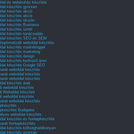
dal és webáruház készítés
dal készítés gyorsan
dal készítés akció
dal készítés akció
dal készítés olcsón
dal készítés Business
dal készítés üzleti
dal készítés tanácsadás
dal készítés SEO és SEM
őoptimalizált weboldal készítés
dal készítés marketinggel
dal készítés marketing
dal készítés design
dal készítés kedvező áron
dal készítés Google SEO
barát weboldal készítés
barát weboldal készítés
barát weboldal készítés
dal készítés árak
i weboldal készítés
i Weboldal készítés
i weboldal készítés
barát weboldal készítés
pkészítés
pkészítés Budapest
lyes weboldal készítés
dal készítés és honlapkészítés
barát honlapkészítés
dal készítés költséghatékonyan
dal készítés gyorsan